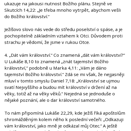
ukazuje na jakousi nutnost Božího plánu. Stejně ve
Skutcích 14,22: „Je třeba mnoho vytrpět, abychom vešli
do Božího království.“
Ježíšovo slovo nás vede do středu poselství o spáse, a je
pochopitelně základním vztahem k Otci. Důvodem proti
strachu je vědomí, že jsme v rukou Otce.
4. „Dát vám království.“ Co znamená „dát vám království?“
U Lukáše 8,10 to znamená „znát tajemství Božího
království,“ podobně u Marka 4,11: „Vám je dáno
tajemství Božího království.“ Zdá se mi však, že nejjasněji
mluví v tomto smyslu Daniel 7,18: „Království se ujmou
svatí Nejvyššího a budou mít království v držení až na
věky, totiž až na věky věků.“ Nejedná se jednoduše o
nějaké poznání, ale o dar království samotného.
To nám připomíná Lukáše 22,29, kde Ježíš říká apoštolům
shromážděným kolem něho k poslední večeři: „Odkazuji
vám království, jako mně je odkázal můj Otec.“ A ještě