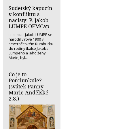
Sudetský kapucín
v konfliktu s
nacisty: P. Jakob
LUMPE OFMCap
Jakob LUMPE se
(2. 8. 2026)
narodil v rove 1900 v
severočeském Rumburku
do rodiny tkalce Jakoba
Lumpeho a jeho ženy
Marie, byl…
Co je to
Porciunkule?
(svátek Panny
Marie Andělské
2.8.)