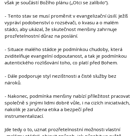
však je součástí Božího plánu („Otci se zalíbilo“).
- Tento stav se musí proměnit v evangelizační úsilí. Ježíš
vypráví podobenství o rozsévači, o kvasu a o malém
stádci, aby ukázal, že skutečnost menšiny zahrnuje
prozřetelnostní důraz na poslání.
- Situace malého stádce je podmínkou chudoby, která
zviditelňuje evangelní odpoutanost, a tak je podmínkou
autentického rozlišování toho, co platí před Bohem.
- Dále podporuje styl nezištnosti a čisté služby bez
nároků.
- Nakonec, podmínka menšiny nabízí příležitost pracovat
společně s jinými lidmi dobré vůle, i na cizích iniciativách,
nakolik je zaručena etika a bezpečí před
instrumentalizací.
Jde tedy o to, uznat prozřetelnostní možnosti vlastní