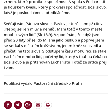
zrnem, které pronikne společnost. A spolu s Eucharistií
je kouskem kvasu, který prokvasí společnost, Boží slovo,
když je posloucháme a předkládáme.
Svěřuji vám Pánovo slovo k Pavlovi, které jsem již citoval:
„Neboj se! Jen mluv a nemlč... Mám totiž v tomto městě
mnoho svých lidí“ (Sk 18,9). Vzpomínám, že když jsem
před 20 lety přišel do Milána jako biskup a poprvé jsem
se setkal s místním kněžstvem, jeden kněz se zvedl a
přečetl mi tato slova. S odstupem času mohu říci, že stále
nacházím mnoho lidí, početný lid, který s touhou čeká na
Boží slovo a je přitahován Eucharistií. Totéž ze srdce přeji
i vám.
Publikaci vydalo
Pastorační stře
disko Praha