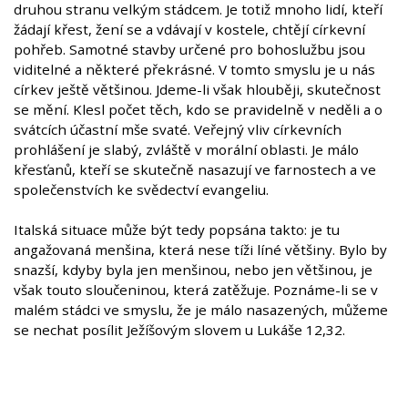
druhou stranu velkým stádcem. Je totiž mnoho lidí, kteří
žádají křest, žení se a vdávají v kostele, chtějí církevní
pohřeb. Samotné stavby určené pro bohoslužbu jsou
viditelné a některé překrásné. V tomto smyslu je u nás
církev ještě většinou. Jdeme-li však hlouběji, skutečnost
se mění. Klesl počet těch, kdo se pravidelně v neděli a o
svátcích účastní mše svaté. Veřejný vliv církevních
prohlášení je slabý, zvláště v morální oblasti. Je málo
křesťanů, kteří se skutečně nasazují ve farnostech a ve
společenstvích ke svědectví evangeliu.
Italská situace může být tedy popsána takto: je tu
angažovaná menšina, která nese tíži líné většiny. Bylo by
snazší, kdyby byla jen menšinou, nebo jen většinou, je
však touto sloučeninou, která zatěžuje. Poznáme-li se v
malém stádci ve smyslu, že je málo nasazených, můžeme
se nechat posílit Ježíšovým slovem u Lukáše 12,32.