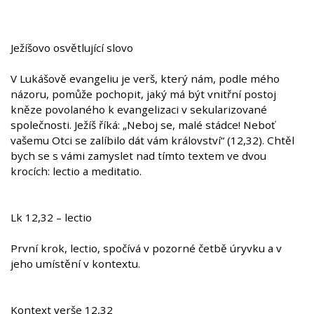
Ježíšovo osvětlující slovo
V Lukášově evangeliu je verš, který nám, podle mého
názoru, pomůže pochopit, jaký má být vnitřní postoj
kněze povolaného k evangelizaci v sekularizované
společnosti. Ježíš říká: „Neboj se, malé stádce! Neboť
vašemu Otci se zalíbilo dát vám království“ (12,32). Chtěl
bych se s vámi zamyslet nad tímto textem ve dvou
krocích: lectio a meditatio.
Lk 12,32 – lectio
První krok, lectio, spočívá v pozorné četbě úryvku a v
jeho umístění v kontextu.
Kontext verše 12,32