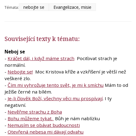
nebojte se
Evangelizace, misie
Témata:
Související texty k tématu:
Neboj se
-
Kráčet dál, i když máme strach
Pociťovat strach je
normální.
-
Nebojte se!
Moc Kristova kříže a vzkříšení je větší než
veškeré zlo.
-
Čím mi vyhrožuje tento svět, je mi k smíchu
Mám to od
Ježíše černé na bílém.
-
Je-li člověk Boží, všechny věci mu prospívají
. I ty
negativní.
-
Nevěřme strachu z Boha
-
Bohu můžeme tykat.
Bůh je nám nablízku
-
Nemusím se obávat budoucnosti
-
Otevřená nebesa mi dávají odvahu