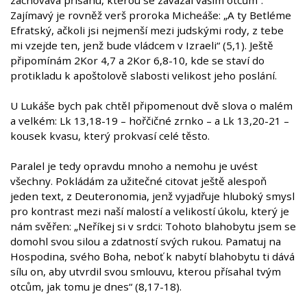
zachovává přísahu, kterou se zavázal vašim otcům“.
Zajímavý je rovněž verš proroka Micheáše: „A ty Betléme
Efratský, ačkoli jsi nejmenší mezi judskými rody, z tebe
mi vzejde ten, jenž bude vládcem v Izraeli“ (5,1). Ještě
připomínám 2Kor 4,7 a 2Kor 6,8-10, kde se staví do
protikladu k apoštolově slabosti velikost jeho poslání.
U Lukáše bych pak chtěl připomenout dvě slova o malém
a velkém: Lk 13,18-19 – hořčičné zrnko – a Lk 13,20-21 –
kousek kvasu, který prokvasí celé těsto.
Paralel je tedy opravdu mnoho a nemohu je uvést
všechny. Pokládám za užitečné citovat ještě alespoň
jeden text, z Deuteronomia, jenž vyjadřuje hluboký smysl
pro kontrast mezi naší malostí a velikostí úkolu, který je
nám svěřen: „Neříkej si v srdci: Tohoto blahobytu jsem se
domohl svou silou a zdatností svých rukou. Pamatuj na
Hospodina, svého Boha, neboť k nabytí blahobytu ti dává
sílu on, aby utvrdil svou smlouvu, kterou přísahal tvým
otcům, jak tomu je dnes“ (8,17-18).