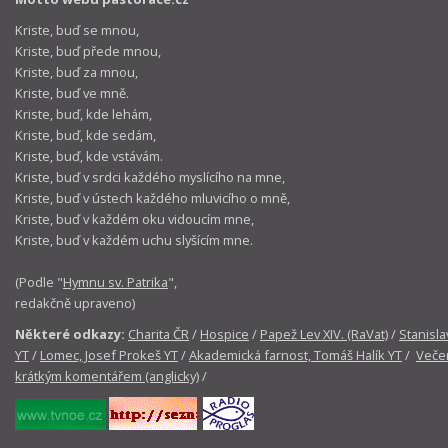
Kriste, buď se mnou,
Kriste, buď přede mnou,
Kriste, buď za mnou,
Kriste, buď ve mně.
Kriste, buď, kde lehám,
Kriste, buď, kde sedám,
Kriste, buď, kde vstávám.
Kriste, buď v srdci každého myslícího na mne,
Kriste, buď v ústech každého mluvicího o mně,
Kriste, buď v každém oku vidoucím mne,
Kriste, buď v každém uchu slyšícím mne.
(Podle "
Hymnu sv. Patrika
",
redakčně upraveno)
Některé odkazy:
Charita ČR
/
Hospice
/
Papež Lev XIV. (RaVat)
/
Stanisla
YT
/
Lomec, Josef Prokeš YT
/
Akademická farnost, Tomáš Halík YT
/
Večer
krátkým komentářem (anglicky)
/