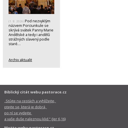
Pod nezvyklým
(1. 8. 2026)
názvem Porciunkule se
skrývá svátek Panny Marie
Andělské a tedy i andělů
strážných slavený podle
staré…
Archiv aktualit
Biblický citát webu pastorace.cz
„Stůjte na cestách a vyhlížejte,
ptejte se, která je dobrá,
po ní se vydejte
a vaše duše naleznou klid.“ (Jer 6,16)
Motto webu pastorace.cz