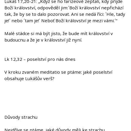
Lukáš 17,20-21: „Když se ho farizeové zeptali, kdy přijde
Boží království, odpověděl jim:´Boží království nepřichází
tak, že by se to dalo pozorovat. Ani se nedá říci: ´Hle, tady
je!´ nebo ´tam je!´ Neboť Boží království je mezi vámi.´“
Malé stádce si má být jisto, že bude mít království v
budoucnu a že je v království již nyní.
Lk 12,32 – poselství pro nás dnes
V kroku zvaném meditatio se ptáme: jaké poselství
obsahuje Lukášův verš?
Důvody strachu
Nejdříve se ptáme, jaké důvody měli ke strachu