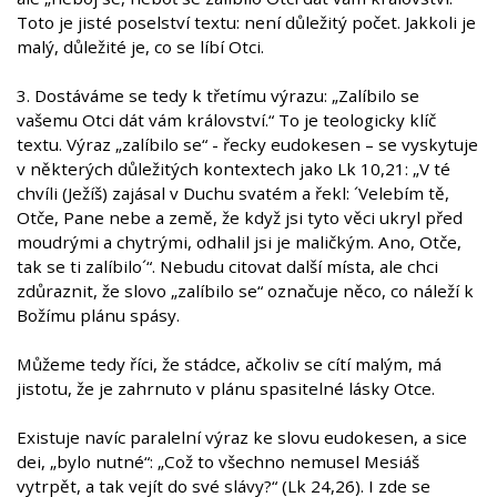
Toto je jisté poselství textu: není důležitý počet. Jakkoli je
malý, důležité je, co se líbí Otci.
3. Dostáváme se tedy k třetímu výrazu: „Zalíbilo se
vašemu Otci dát vám království.“ To je teologicky klíč
textu. Výraz „zalíbilo se“ - řecky eudokesen – se vyskytuje
v některých důležitých kontextech jako Lk 10,21: „V té
chvíli (Ježíš) zajásal v Duchu svatém a řekl: ´Velebím tě,
Otče, Pane nebe a země, že když jsi tyto věci ukryl před
moudrými a chytrými, odhalil jsi je maličkým. Ano, Otče,
tak se ti zalíbilo´“. Nebudu citovat další místa, ale chci
zdůraznit, že slovo „zalíbilo se“ označuje něco, co náleží k
Božímu plánu spásy.
Můžeme tedy říci, že stádce, ačkoliv se cítí malým, má
jistotu, že je zahrnuto v plánu spasitelné lásky Otce.
Existuje navíc paralelní výraz ke slovu eudokesen, a sice
dei, „bylo nutné“: „Což to všechno nemusel Mesiáš
vytrpět, a tak vejít do své slávy?“ (Lk 24,26). I zde se