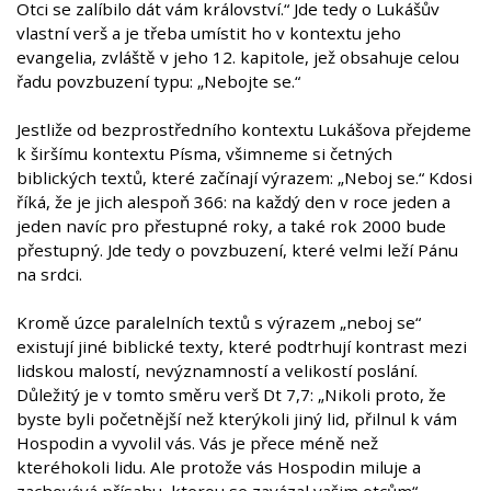
Otci se zalíbilo dát vám království.“ Jde tedy o Lukášův
vlastní verš a je třeba umístit ho v kontextu jeho
evangelia, zvláště v jeho 12. kapitole, jež obsahuje celou
řadu povzbuzení typu: „Nebojte se.“
Jestliže od bezprostředního kontextu Lukášova přejdeme
k širšímu kontextu Písma, všimneme si četných
biblických textů, které začínají výrazem: „Neboj se.“ Kdosi
říká, že je jich alespoň 366: na každý den v roce jeden a
jeden navíc pro přestupné roky, a také rok 2000 bude
přestupný. Jde tedy o povzbuzení, které velmi leží Pánu
na srdci.
Kromě úzce paralelních textů s výrazem „neboj se“
existují jiné biblické texty, které podtrhují kontrast mezi
lidskou malostí, nevýznamností a velikostí poslání.
Důležitý je v tomto směru verš Dt 7,7: „Nikoli proto, že
byste byli početnější než kterýkoli jiný lid, přilnul k vám
Hospodin a vyvolil vás. Vás je přece méně než
kteréhokoli lidu. Ale protože vás Hospodin miluje a