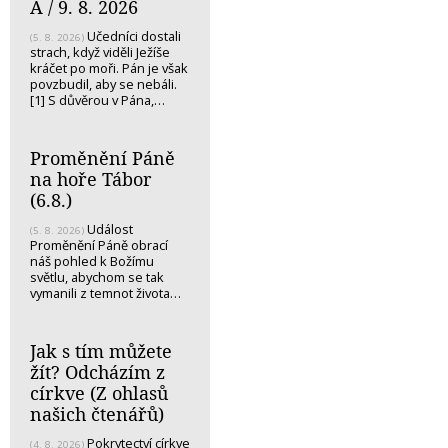
A / 9. 8. 2026
Učedníci dostali
(5. 8. 2026)
strach, když viděli Ježíše
kráčet po moři. Pán je však
povzbudil, aby se nebáli.
[1] S důvěrou v Pána,…
Proměnění Páně
na hoře Tábor
(6.8.)
Událost
(5. 8. 2026)
Proměnění Páně obrací
náš pohled k Božímu
světlu, abychom se tak
vymanili z temnot života…
Jak s tím můžete
žít? Odcházím z
církve (Z ohlasů
našich čtenářů)
Pokrytectví církve
(4. 8. 2026)