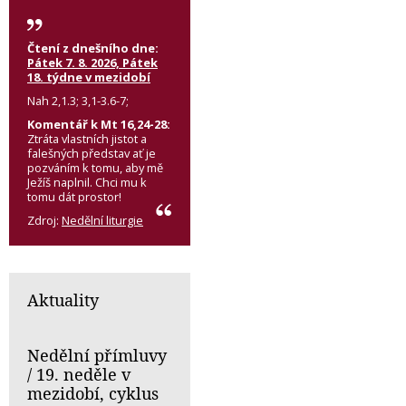
Čtení z dnešního dne:
Pátek 7. 8. 2026, Pátek
18. týdne v mezidobí
Nah 2,1.3; 3,1-3.6-7;
Komentář k Mt 16,24-28:
Ztráta vlastních jistot a
falešných představ ať je
pozváním k tomu, aby mě
Ježíš naplnil. Chci mu k
tomu dát prostor!
Zdroj:
Nedělní liturgie
Aktuality
Nedělní přímluvy
/ 19. neděle v
mezidobí, cyklus