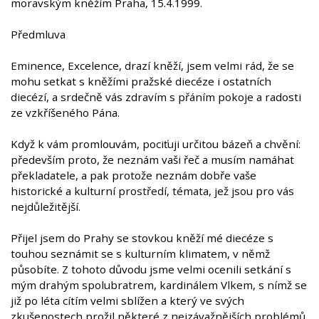
moravským kněžím Praha, 15.4.1999.
Předmluva
Eminence, Excelence, drazí kněží, jsem velmi rád, že se
mohu setkat s kněžími pražské diecéze i ostatních
diecézí, a srdečně vás zdravím s přáním pokoje a radosti
ze vzkříšeného Pána.
Když k vám promlouvám, pociťuji určitou bázeň a chvění:
především proto, že neznám vaši řeč a musím namáhat
překladatele, a pak protože neznám dobře vaše
historické a kulturní prostředí, témata, jež jsou pro vás
nejdůležitější.
Přijel jsem do Prahy se stovkou kněží mé diecéze s
touhou seznámit se s kulturním klimatem, v němž
působíte. Z tohoto důvodu jsme velmi ocenili setkání s
mým drahým spolubratrem, kardinálem Vlkem, s nímž se
již po léta cítím velmi sblížen a který ve svých
zkušenostech prožil některé z nejzávažnějších problémů