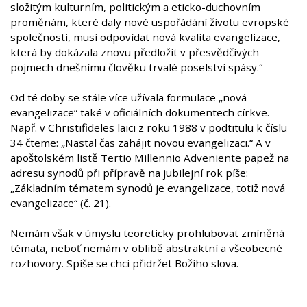
složitým kulturním, politickým a eticko-duchovním
proměnám, které daly nové uspořádání životu evropské
společnosti, musí odpovídat nová kvalita evangelizace,
která by dokázala znovu předložit v přesvědčivých
pojmech dnešnímu člověku trvalé poselství spásy.“
Od té doby se stále více užívala formulace „nová
evangelizace“ také v oficiálních dokumentech církve.
Např. v Christifideles laici z roku 1988 v podtitulu k číslu
34 čteme: „Nastal čas zahájit novou evangelizaci.“ A v
apoštolském listě Tertio Millennio Adveniente papež na
adresu synodů při přípravě na jubilejní rok píše:
„Základním tématem synodů je evangelizace, totiž nová
evangelizace“ (č. 21).
Nemám však v úmyslu teoreticky prohlubovat zmíněná
témata, neboť nemám v oblibě abstraktní a všeobecné
rozhovory. Spíše se chci přidržet Božího slova.