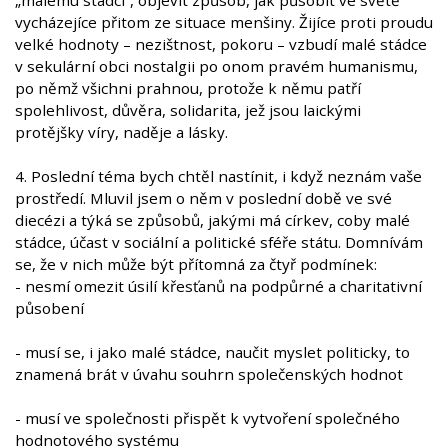
„malému stádci“, objevit způsob, jak působit ve světě
vycházejíce přitom ze situace menšiny. Žijíce proti proudu
velké hodnoty – nezištnost, pokoru – vzbudí malé stádce
v sekulární obci nostalgii po onom pravém humanismu,
po němž všichni prahnou, protože k němu patří
spolehlivost, důvěra, solidarita, jež jsou laickými
protějšky víry, naděje a lásky.
4. Poslední téma bych chtěl nastínit, i když neznám vaše
prostředí. Mluvil jsem o něm v poslední době ve své
diecézi a týká se způsobů, jakými má církev, coby malé
stádce, účast v sociální a politické sféře státu. Domnívám
se, že v nich může být přítomná za čtyř podmínek:
- nesmí omezit úsilí křesťanů na podpůrné a charitativní
působení
- musí se, i jako malé stádce, naučit myslet politicky, to
znamená brát v úvahu souhrn společenských hodnot
- musí ve společnosti přispět k vytvoření společného
hodnotového systému