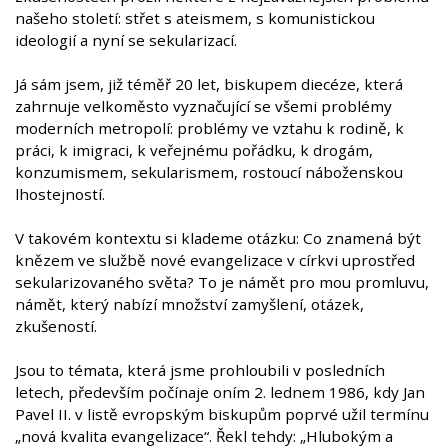
našeho století: střet s ateismem, s komunistickou
ideologií a nyní se sekularizací.
Já sám jsem, již téměř 20 let, biskupem diecéze, která
zahrnuje velkoměsto vyznačující se všemi problémy
moderních metropolí: problémy ve vztahu k rodině, k
práci, k imigraci, k veřejnému pořádku, k drogám,
konzumismem, sekularismem, rostoucí náboženskou
lhostejností.
V takovém kontextu si klademe otázku: Co znamená být
knězem ve službě nové evangelizace v církvi uprostřed
sekularizovaného světa? To je námět pro mou promluvu,
námět, který nabízí množství zamyšlení, otázek,
zkušeností.
Jsou to témata, která jsme prohloubili v posledních
letech, především počínaje oním 2. lednem 1986, kdy Jan
Pavel II. v listě evropským biskupům poprvé užil termínu
„nová kvalita evangelizace“. Řekl tehdy: „Hlubokým a