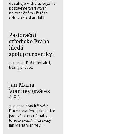
dosahuje vrcholu, když ho
postavíme tváří v tvář
nekonečnému řetězci
církevních skandálů.
Pastorační
středisko Praha
hledá
spolupracovníky!
Pořádání akcí,
(3. 8. 2026)
běžný provoz.
Jan Maria
Vianney (svátek
4.8.)
“Má-li člověk
(3. 8. 2026)
Ducha svatého, jak sladké
jsou všechna námahy
tohoto světa“, říká svatý
Jan Maria Vianney…