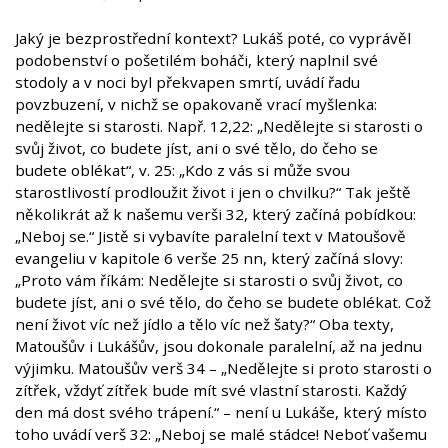
Jaký je bezprostřední kontext? Lukáš poté, co vyprávěl
podobenství o pošetilém boháči, který naplnil své
stodoly a v noci byl překvapen smrtí, uvádí řadu
povzbuzení, v nichž se opakovaně vrací myšlenka:
nedělejte si starosti. Např. 12,22: „Nedělejte si starosti o
svůj život, co budete jíst, ani o své tělo, do čeho se
budete oblékat“, v. 25: „Kdo z vás si může svou
starostlivostí prodloužit život i jen o chvilku?“ Tak ještě
několikrát až k našemu verši 32, který začíná pobídkou:
„Neboj se.“ Jistě si vybavíte paralelní text v Matoušově
evangeliu v kapitole 6 verše 25 nn, který začíná slovy:
„Proto vám říkám: Nedělejte si starosti o svůj život, co
budete jíst, ani o své tělo, do čeho se budete oblékat. Což
není život víc než jídlo a tělo víc než šaty?“ Oba texty,
Matoušův i Lukášův, jsou dokonale paralelní, až na jednu
výjimku. Matoušův verš 34 – „Nedělejte si proto starosti o
zítřek, vždyť zítřek bude mít své vlastní starosti. Každý
den má dost svého trápení.“ – není u Lukáše, který místo
toho uvádí verš 32: „Neboj se malé stádce! Neboť vašemu