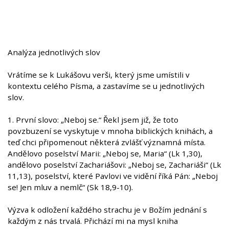
Analýza jednotlivých slov
Vrátíme se k Lukášovu verši, který jsme umístili v
kontextu celého Písma, a zastavíme se u jednotlivých
slov.
1. První slovo: „Neboj se.“ Řekl jsem již, že toto
povzbuzení se vyskytuje v mnoha biblických knihách, a
teď chci připomenout některá zvlášť významná místa.
Andělovo poselství Marii: „Neboj se, Maria“ (Lk 1,30),
andělovo poselství Zachariášovi: „Neboj se, Zachariáši“ (Lk
11,13), poselství, které Pavlovi ve vidění říká Pán: „Neboj
se! Jen mluv a nemlč“ (Sk 18,9-10).
Výzva k odložení každého strachu je v Božím jednání s
každým z nás trvalá. Přichází mi na mysl kniha