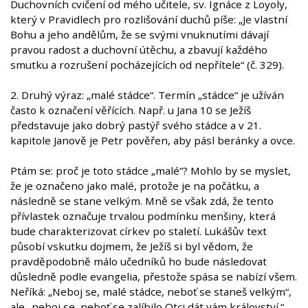
Duchovních cvičení od mého učitele, sv. Ignáce z Loyoly,
který v Pravidlech pro rozlišování duchů píše: „Je vlastní
Bohu a jeho andělům, že se svými vnuknutími dávají
pravou radost a duchovní útěchu, a zbavují každého
smutku a rozrušení pocházejících od nepřítele“ (č. 329).
2. Druhý výraz: „malé stádce“. Termín „stádce“ je užíván
často k označení věřících. Např. u Jana 10 se Ježíš
představuje jako dobrý pastýř svého stádce a v 21.
kapitole Janově je Petr pověřen, aby pásl beránky a ovce.
Ptám se: proč je toto stádce „malé“? Mohlo by se myslet,
že je označeno jako malé, protože je na počátku, a
následně se stane velkým. Mně se však zdá, že tento
přívlastek označuje trvalou podmínku menšiny, která
bude charakterizovat církev po staletí. Lukášův text
působí vskutku dojmem, že Ježíš si byl vědom, že
pravděpodobně málo učedníků ho bude následovat
důsledně podle evangelia, přestože spása se nabízí všem.
Neříká: „Neboj se, malé stádce, neboť se staneš velkým“,
ale „neboj se, neboť se zalíbilo Otci dát vám království.“