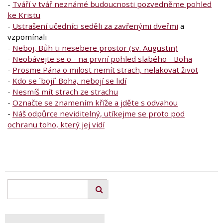
-
Tváří v tvář neznámé budoucnosti pozvedněme pohled
ke Kristu
-
Ustrašení učedníci seděli za zavřenými dveřmi
a
vzpomínali
-
Neboj, Bůh ti nesebere prostor (sv. Augustin)
-
Neobávejte se o - na první pohled slabého - Boha
-
Prosme Pána o milost nemít strach, nelakovat život
-
Kdo se ´bojí´ Boha, nebojí se lidí
-
Nesmíš mít strach ze strachu
-
Označte se znamením kříže a jděte s odvahou
-
Náš odpůrce neviditelný, utíkejme se proto pod
ochranu toho, který jej vidí