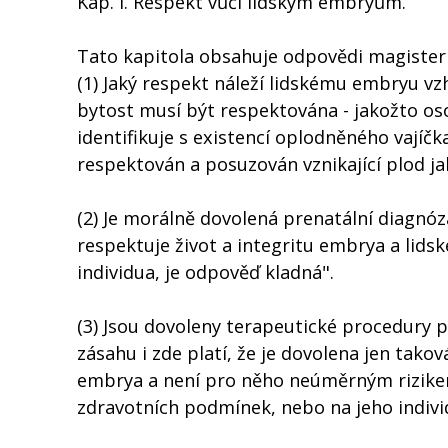
Kap. I. Respekt vůči lidským embryům.
Tato kapitola obsahuje odpovědi magisteri
(1) Jaký respekt náleží lidskému embryu vz
bytost musí být respektována - jakožto os
identifikuje s existencí oplodněného vajíčk
respektován a posuzován vznikající plod ja
(2) Je morálně dovolená prenatální diagnó
respektuje život a integritu embrya a lids
individua, je odpověď kladná".
(3) Jsou dovoleny terapeutické procedury
zásahu i zde platí, že je dovolena jen tako
embrya a není pro něho neúměrným rizikem,
zdravotních podmínek, nebo na jeho individ