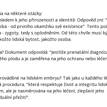
a na některé otázky:
hledem k jeho přirozenosti a identitě. Odpověď zní: 
oba - od prvního okamžiku své existence". Tento po
a - zygoty, tedy s oplodněním. Od této chvíle musí b
kožto lidská bytost, jakožto osoba.
za? Dokument odpovídá: "Jestliže prenatální diagnóz
kého plodu a je zaměřena na jeho ochranu nebo léčen
 prováděné na lidském embryu? Tak jako u každého l
vá procedura, "která respektuje život a integritu lid
 ale je nasměrována na jeho léčení, zlepšení jeho
uální přežití".