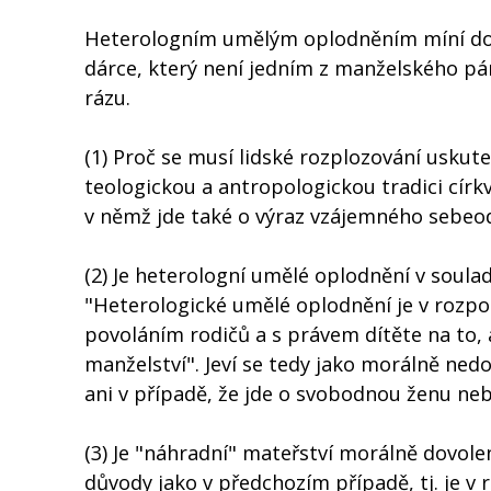
Heterologním umělým oplodněním míní dok
dárce, který není jedním z manželského p
rázu.
(1) Proč se musí lidské rozplozování usku
teologickou a antropologickou tradici cír
v němž jde také o výraz vzájemného sebeod
(2) Je heterologní umělé oplodnění v soul
"Heterologické umělé oplodnění je v rozpor
povoláním rodičů a s právem dítěte na to, 
manželství". Jeví se tedy jako morálně n
ani v případě, že jde o svobodnou ženu neb
(3) Je "náhradní" mateřství morálně dovole
důvody jako v předchozím případě, tj. je v 