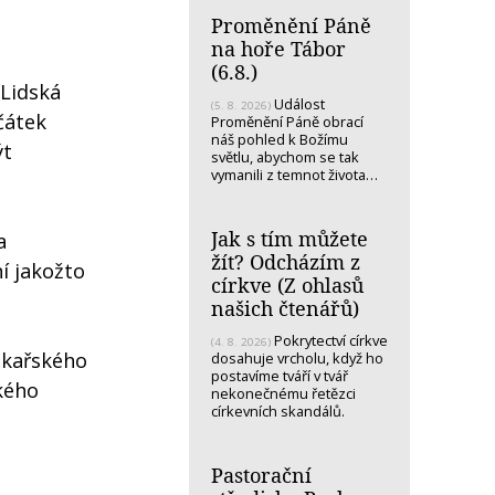
Proměnění Páně
na hoře Tábor
(6.8.)
"Lidská
Událost
(5. 8. 2026)
čátek
Proměnění Páně obrací
náš pohled k Božímu
ýt
světlu, abychom se tak
vymanili z temnot života…
Jak s tím můžete
a
žít? Odcházím z
í jakožto
církve (Z ohlasů
našich čtenářů)
Pokrytectví církve
(4. 8. 2026)
ékařského
dosahuje vrcholu, když ho
postavíme tváří v tvář
ského
nekonečnému řetězci
církevních skandálů.
Pastorační