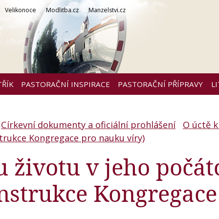
Velikonoce
Modlitba.cz
Manzelstvi.cz
TŘÍK
PASTORAČNÍ INSPIRACE
PASTORAČNÍ PŘÍPRAVY
L
Církevní dokumenty a oficiální prohlášení
O úctě k
nstrukce Kongregace pro nauku víry)
u životu v jeho počát
(Instrukce Kongregace