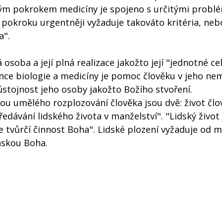
ckým pokrokem medicíny je spojeno s určitými probl
 pokroku urgentněji vyžaduje takováto kritéria, neb
a".
osoba a její plná realizace jakožto její "jednotné cel
nce biologie a medicíny je pomoc člověku v jeho ne
stojnost jeho osoby jakožto Božího stvoření.
u umělého rozplozování člověka jsou dvě: život člo
edávání lidského života v manželství". "Lidský život 
 tvůrčí činnost Boha". Lidské plození vyžaduje od 
áskou Boha.