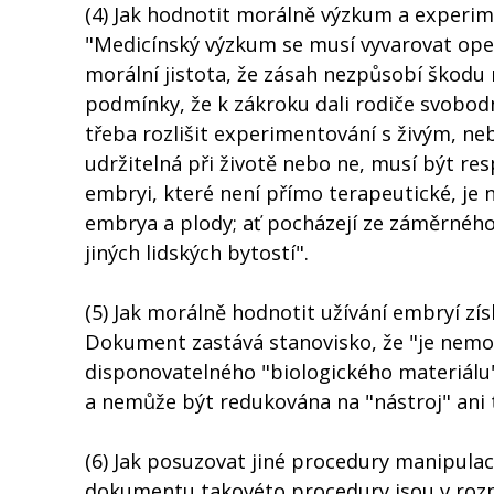
(4) Jak hodnotit morálně výzkum a experi
"Medicínský výzkum se musí vyvarovat oper
morální jistota, že zásah nezpůsobí škodu 
podmínky, že k zákroku dali rodiče svobod
třeba rozlišit experimentování s živým, neb
udržitelná při životě nebo ne, musí být re
embryi, které není přímo terapeutické, je 
embrya a plody; ať pocházejí ze záměrnéh
jiných lidských bytostí".
(5) Jak morálně hodnotit užívání embryí zí
Dokument zastává stanovisko, že "je nemorá
disponovatelného "biologického materiálu
a nemůže být redukována na "nástroj" ani te
(6) Jak posuzovat jiné procedury manipula
dokumentu takovéto procedury jsou v rozpo