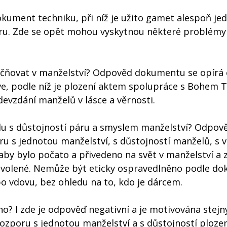
ument techniku, při níž je užito gamet alespoň je
áru. Zde se opět mohou vyskytnou některé problémy
tečňovat v manželství? Odpověd dokumentu se opírá 
kve, podle níž je plození aktem spolupráce s Bohem 
evzdání manželů v lásce a věrnosti.
adu s důstojností páru a smyslem manželství? Odpově
u s jednotou manželství, s důstojností manželů, s 
aby bylo počato a přivedeno na svět v manželství a 
edovolené. Nemůže být eticky ospravedlněno podle d
o vdovu, bez ohledu na to, kdo je dárcem.
no? I zde je odpověď negativní a je motivována stej
rozporu s jednotou manželství a s důstojností plozen