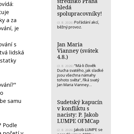
středisko Praha
vídá:
hledá
tuje
spolupracovníky!
ky a za
Pořádání akcí,
(3. 8. 2026)
běžný provoz.
vání, je
Jan Maria
ování s
Vianney (svátek
tvá lidská
4.8.)
statky
“Má-li člověk
(3. 8. 2026)
Ducha svatého, jak sladké
jsou všechna námahy
tohoto světa“, říká svatý
ování?"
Jan Maria Vianney…
ko
ebe samu
Sudetský kapucín
v konfliktu s
nacisty: P. Jakob
LUMPE OFMCap
? Podle
Jakob LUMPE se
(2. 8. 2026)
 početí v