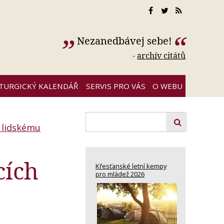
Nezanedbávej sebe!
-
archív citátů
ITURGICKÝ KALENDÁŘ
SERVIS PRO VÁS
O WEBU
 lidskému
cích
Křesťanské letní kempy
pro mládež 2026