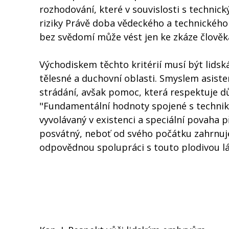
rozhodování, které v souvislosti s techni
riziky Právě doba vědeckého a technického
bez svědomí může vést jen ke zkáze člověk
Východiskem těchto kritérií musí být lidská 
tělesné a duchovní oblasti. Smyslem asiste
strádání, avšak pomoc, která respektuje dů
"Fundamentální hodnoty spojené s techniko
vyvolávaný v existenci a speciální povaha př
posvátný, neboť od svého počátku zahrnuje
odpovědnou spolupráci s touto plodivou l