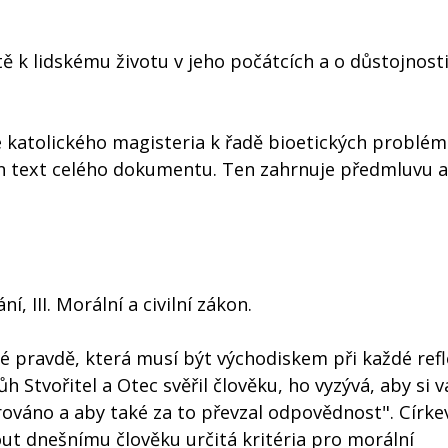
ě k lidskému životu v jeho počátcích a o důstojnosti
 katolického magisteria k řadě bioetických problém
 text celého dokumentu. Ten zahrnuje předmluvu a
í, III. Morální a civilní zákon.
é pravdě, která musí být východiskem při každé refl
 Stvořitel a Otec svěřil člověku, ho vyzývá, aby si vá
ováno a aby také za to převzal odpovědnost". Círke
t dnešnímu člověku určitá kritéria pro morální