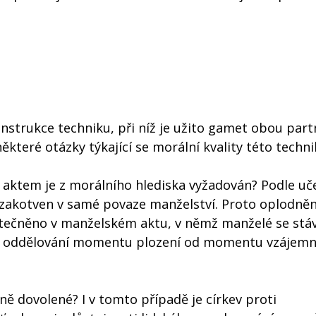
trukce techniku, při níž je užito gamet obou part
ěkteré otázky týkající se morální kvality této techni
 aktem je z morálního hlediska vyžadován? Podle uče
e zakotven v samé povaze manželství. Proto oplodněn
utečněno v manželském aktu, v němž manželé se stáv
á oddělování momentu plození od momentu vzájem
ně dovolené? I v tomto případě je církev proti