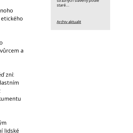
strážných slavený podle
staré…
dnoho
 etického
Archiv aktualit
o
Tvůrcem a
ď zní:
vlastním
z
okumentu
ným
í lidské