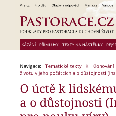
Vira.cz
Pro děti
Otázky a odpovědi
Maria.cz
Vánoce
KÁZÁNÍ
PŘÍMLUVY
TEXTY NA NÁSTĚNKY
REJS
Navigace:
Tematické texty
K
Klonování
životu v jeho počátcích a o důstojnosti (I
O úctě k lidském
a o důstojnosti 