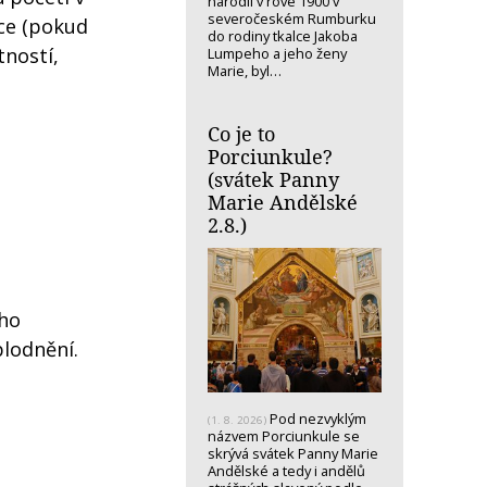
narodil v rove 1900 v
severočeském Rumburku
ice (pokud
do rodiny tkalce Jakoba
tností,
Lumpeho a jeho ženy
Marie, byl…
Co je to
Porciunkule?
(svátek Panny
Marie Andělské
2.8.)
ého
plodnění.
Pod nezvyklým
(1. 8. 2026)
názvem Porciunkule se
skrývá svátek Panny Marie
Andělské a tedy i andělů