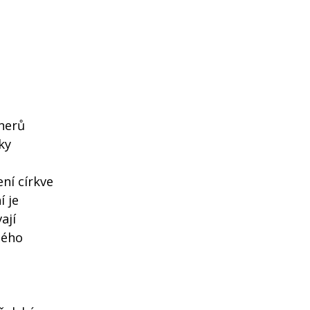
nerů
ky
ní církve
í je
ají
ného