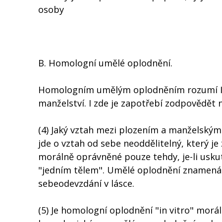
osoby
B. Homologní umělé oplodnění.
Homologním umělým oplodněním rozumí Ins
manželství. I zde je zapotřebí zodpovědět n
(4) Jaký vztah mezi plozením a manželským
jde o vztah od sebe neoddělitelný, který j
morálně oprávněné pouze tehdy, je-li usk
"jedním tělem". Umělé oplodnění znamen
sebeodevzdání v lásce.
(5) Je homologní oplodnění "in vitro" morál