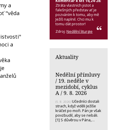
Komentář k Mt 16,24-28:
émy a
Ztráta vlastních jistot a
falešných představ ať je
oť "věda
pozváním k tomu, aby mě
Ježíš naplnil. Chci mu k
tomu dát prostor!
Zdroj:
Nedělní liturgie
istvosti"
moci a
Aktuality
věka
je
Nedělní přímluvy
manželů
/ 19. neděle v
mezidobí, cyklus
A / 9. 8. 2026
Učedníci dostali
(5. 8. 2026)
strach, když viděli Ježíše
kráčet po moři. Pán je však
povzbudil, aby se nebáli.
[1] S důvěrou v Pána,…