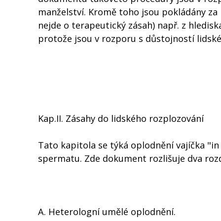
manželství. Kromě toho jsou pokládány za n
nejde o terapeutický zásah) např. z hledisk
protože jsou v rozporu s důstojností lidské 
Kap.II. Zásahy do lidského rozplozování
Tato kapitola se týká oplodnění vajíčka "i
spermatu. Zde dokument rozlišuje dva rozd
A. Heterologní umělé oplodnění.