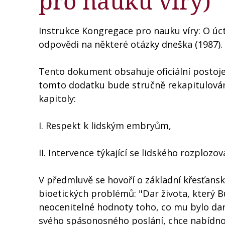
pro nauku víry)
Instrukce Kongregace pro nauku víry: O úct
odpovědi na některé otázky dneška (1987).
Tento dokument obsahuje oficiální postoje
tomto dodatku bude stručně rekapitulován
kapitoly:
I. Respekt k lidským embryům,
II. Intervence týkající se lidského rozplozován
V předmluvě se hovoří o základní křesťansk
bioetických problémů: "Dar života, který Bůh
neocenitelné hodnoty toho, co mu bylo dar
svého spásonosného poslání, chce nabídnou