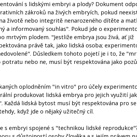
mentování s lidskými embryi a plody? Dokument odpo
ativních zákroků na živých embryích, pokud neexis
na životě nebo integritě nenarozeného dítěte a mat
ný a informovaný souhlas". Pokud jde o experimento
o mrtvým plodem. "Jestliže embrya jsou živá, ať již
spektována právě tak, jako lidská osoba; experiment
nedovolené". Důsledkem tohoto pojetí je i to, že "mr
o potratu nebo ne, musí být respektována jako pozů
skaných oplodněním "in vitro" pro účely experiment
lní produkovat lidská embrya pro jejich využití ja
". Každá lidská bytost musí být respektována pro s
hdy, když jde o nějaký užitečný cíl.
ce s embryi spojené s "technikou lidské reprodukce"
ru s důstojností osoby člověka a s jejím právem na