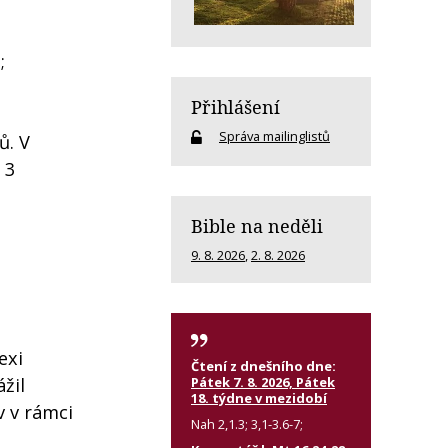
;
Přihlášení
Správa mailinglistů
ů. V
 3
Bible na neděli
9. 8. 2026
,
2. 8. 2026
exi
Čtení z dnešního dne:
Pátek 7. 8. 2026, Pátek
žil
18. týdne v mezidobí
v v rámci
Nah 2,1.3; 3,1-3.6-7;