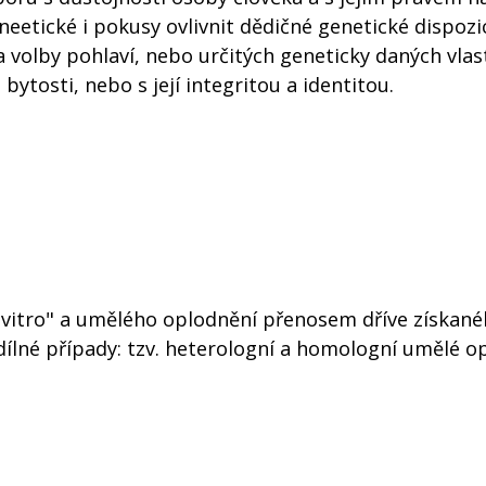
eetické i pokusy ovlivnit dědičné genetické dispoz
a volby pohlaví, nebo určitých geneticky daných vlas
bytosti, nebo s její integritou a identitou.
n vitro" a umělého oplodnění přenosem dříve získan
ílné případy: tzv. heterologní a homologní umělé o