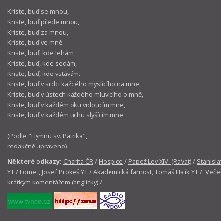
Kriste, buď se mnou,
Kriste, buď přede mnou,
Kriste, buď za mnou,
Kriste, buď ve mně.
Kriste, buď, kde lehám,
Kriste, buď, kde sedám,
Kriste, buď, kde vstávám.
Kriste, buď v srdci každého myslícího na mne,
Kriste, buď v ústech každého mluvicího o mně,
Kriste, buď v každém oku vidoucím mne,
Kriste, buď v každém uchu slyšícím mne.
(Podle "
Hymnu sv. Patrika
",
redakčně upraveno)
Některé odkazy:
Charita ČR
/
Hospice
/
Papež Lev XIV. (RaVat)
/
Stanisla
YT
/
Lomec, Josef Prokeš YT
/
Akademická farnost, Tomáš Halík YT
/
Večer
krátkým komentářem (anglicky)
/