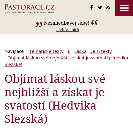
Nezanedbávej sebe!
-
archív citátů
Navigace:
Tematické texty
L
Láska
Delší texty
Objímat láskou své nejbližší a získat je svatostí (Hedvika
Slezská)
Objímat láskou své
nejbližší a získat je
svatostí (Hedvika
Slezská)