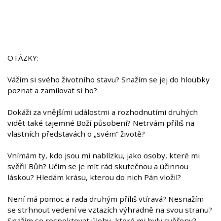
OTÁZKY:
Vážím si svého životního stavu? Snažím se jej do hloubky
poznat a zamilovat si ho?
Dokáži za vnějšími událostmi a rozhodnutími druhých
vidět také tajemné Boží působení? Netrvám příliš na
vlastních představách o „svém“ životě?
Vnímám ty, kdo jsou mi nablízku, jako osoby, které mi
svěřil Bůh? Učím se je mít rád skutečnou a účinnou
láskou? Hledám krásu, kterou do nich Pán vložil?
Není má pomoc a rada druhým příliš vtíravá? Nesnažím
se strhnout vedení ve vztazích výhradně na svou stranu?
Snažím se respektovat úlohy, které mi byly svěřeny?