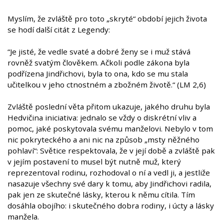
Myslím, že zvláště pro toto „skryté“ období jejich života
se hodí další citát z Legendy:
“Je jisté, že vedle svaté a dobré ženy se i muž stává
rovněž svatým člověkem. Ačkoli podle zákona byla
podřízena Jindřichovi, byla to ona, kdo se mu stala
učitelkou v jeho ctnostném a zbožném životě.“ (LM 2,6)
Zvláště poslední věta přitom ukazuje, jakého druhu byla
Hedvičina iniciativa: jednalo se vždy o diskrétní vliv a
pomoc, jaké poskytovala svému manželovi. Nebylo v tom
nic pokryteckého a ani nic na způsob „msty něžného
pohlaví“: Světice respektovala, že v její době a zvláště pak
v jejím postavení to musel být nutně muž, který
reprezentoval rodinu, rozhodoval o ní a vedl ji, a jestliže
nasazuje všechny své dary k tomu, aby Jindřichovi radila,
pak jen ze skutečné lásky, kterou k němu cítila. Tím
dosáhla obojího: i skutečného dobra rodiny, i úcty a lásky
manžela.