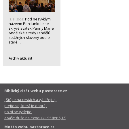
Pod nezvyklým
(1. 8. 2026)
názvem Porciunkule se
skrývá svátek Panny Marie
Andělské a tedy i andělů
strážných slavený podle
staré…
Archiv aktualit
Biblický citát webu pastorace.cz
„Stůjte na cestách a vyhlížejte,
ptejte se, která je dobrá,
po ní se vydejte
a vaše duše naleznou klid.“ (Jer 6,16)
Motto webu pastorace.cz