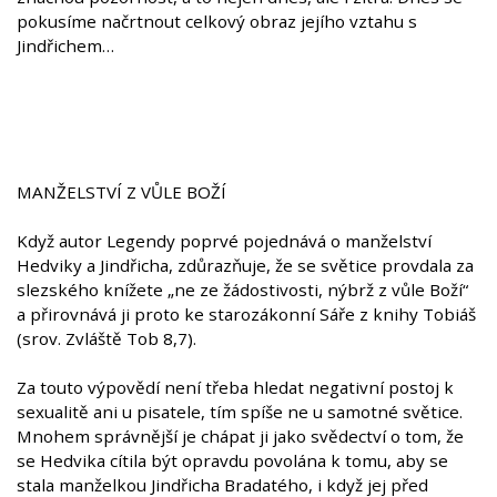
pokusíme načrtnout celkový obraz jejího vztahu s
Jindřichem…
MANŽELSTVÍ Z VŮLE BOŽÍ
Když autor Legendy poprvé pojednává o manželství
Hedviky a Jindřicha, zdůrazňuje, že se světice provdala za
slezského knížete „ne ze žádostivosti, nýbrž z vůle Boží“
a přirovnává ji proto ke starozákonní Sáře z knihy Tobiáš
(srov. Zvláště Tob 8,7).
Za touto výpovědí není třeba hledat negativní postoj k
sexualitě ani u pisatele, tím spíše ne u samotné světice.
Mnohem správnější je chápat ji jako svědectví o tom, že
se Hedvika cítila být opravdu povolána k tomu, aby se
stala manželkou Jindřicha Bradatého, i když jej před