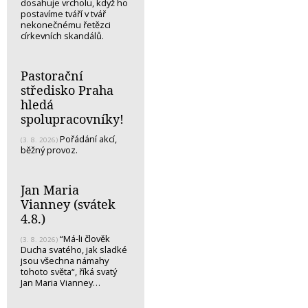
dosahuje vrcholu, když ho
postavíme tváří v tvář
nekonečnému řetězci
církevních skandálů.
Pastorační
středisko Praha
hledá
spolupracovníky!
Pořádání akcí,
(3. 8. 2026)
běžný provoz.
Jan Maria
Vianney (svátek
4.8.)
“Má-li člověk
(3. 8. 2026)
Ducha svatého, jak sladké
jsou všechna námahy
tohoto světa“, říká svatý
Jan Maria Vianney…