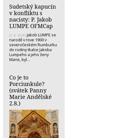
Sudetský kapucín
v konfliktu s
nacisty: P. Jakob
LUMPE OFMCap
Jakob LUMPE se
(2. 8. 2026)
narodil v rove 1900 v
severočeském Rumburku
do rodiny tkalce Jakoba
Lumpeho a jeho ženy
Marie, byl…
Co je to
Porciunkule?
(svátek Panny
Marie Andělské
2.8.)