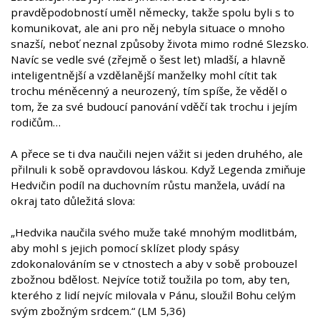
pravděpodobností uměl německy, takže spolu byli s to
komunikovat, ale ani pro něj nebyla situace o mnoho
snazší, neboť neznal způsoby života mimo rodné Slezsko.
Navíc se vedle své (zřejmě o šest let) mladší, a hlavně
inteligentnější a vzdělanější manželky mohl cítit tak
trochu méněcenný a neurozený, tím spíše, že věděl o
tom, že za své budoucí panování vděčí tak trochu i jejím
rodičům…
A přece se ti dva naučili nejen vážit si jeden druhého, ale
přilnuli k sobě opravdovou láskou. Když Legenda zmiňuje
Hedvičin podíl na duchovním růstu manžela, uvádí na
okraj tato důležitá slova:
„Hedvika naučila svého muže také mnohým modlitbám,
aby mohl s jejich pomocí sklízet plody spásy
zdokonalováním se v ctnostech a aby v sobě probouzel
zbožnou bdělost. Nejvíce totiž toužila po tom, aby ten,
kterého z lidí nejvíc milovala v Pánu, sloužil Bohu celým
svým zbožným srdcem.“ (LM 5,36)