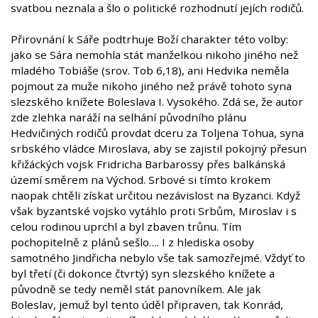
svatbou neznala a šlo o politické rozhodnutí jejích rodičů.
Přirovnání k Sáře podtrhuje Boží charakter této volby:
jako se Sára nemohla stát manželkou nikoho jiného než
mladého Tobiáše (srov. Tob 6,18), ani Hedvika neměla
pojmout za muže nikoho jiného než právě tohoto syna
slezského knížete Boleslava I. Vysokého. Zdá se, že autor
zde zlehka naráží na selhání původního plánu
Hedvičiných rodičů provdat dceru za Toljena Tohua, syna
srbského vládce Miroslava, aby se zajistil pokojný přesun
křižáckých vojsk Fridricha Barbarossy přes balkánská
území směrem na Východ. Srbové si tímto krokem
naopak chtěli získat určitou nezávislost na Byzanci. Když
však byzantské vojsko vytáhlo proti Srbům, Miroslav i s
celou rodinou uprchl a byl zbaven trůnu. Tím
pochopitelně z plánů sešlo…. I z hlediska osoby
samotného Jindřicha nebylo vše tak samozřejmé. Vždyť to
byl třetí (či dokonce čtvrtý) syn slezského knížete a
původně se tedy neměl stát panovníkem. Ale jak
Boleslav, jemuž byl tento úděl připraven, tak Konrád,