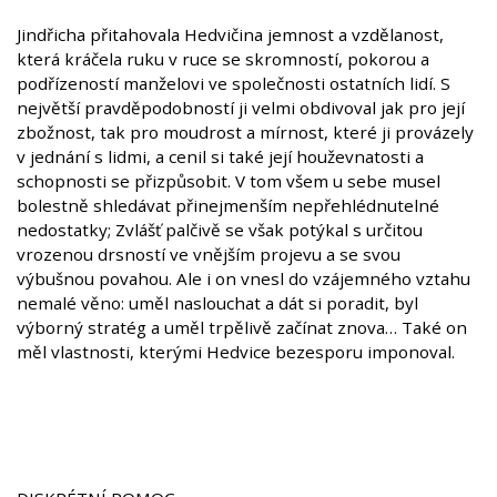
Jindřicha přitahovala Hedvičina jemnost a vzdělanost,
která kráčela ruku v ruce se skromností, pokorou a
podřízeností manželovi ve společnosti ostatních lidí. S
největší pravděpodobností ji velmi obdivoval jak pro její
zbožnost, tak pro moudrost a mírnost, které ji provázely
v jednání s lidmi, a cenil si také její houževnatosti a
schopnosti se přizpůsobit. V tom všem u sebe musel
bolestně shledávat přinejmenším nepřehlédnutelné
nedostatky; Zvlášť palčivě se však potýkal s určitou
vrozenou drsností ve vnějším projevu a se svou
výbušnou povahou. Ale i on vnesl do vzájemného vztahu
nemalé věno: uměl naslouchat a dát si poradit, byl
výborný stratég a uměl trpělivě začínat znova… Také on
měl vlastnosti, kterými Hedvice bezesporu imponoval.