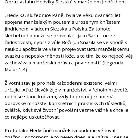
Obraz vztahu Hedviky Slezské s manželem Jindřichem
„Hedvika, služebnice Páně, byla ve věku dvanácti let
spojena manželským poutem s urozeným knížetem
Jindřichem, vládcem Slezska a Polska. Za tohoto
šlechetného muže se provdala – jako Sára – ne ze
žádostivosti, nýbrž z vůle Boží (…) Snažila se ve shodě s
naukou apoštola ve všem projevovat úctu manželskému
svazku a neposkvrněnosti lože, a to tím, že co nejpečlivěji
zachovávala manželská práva a povinnosti.“ (Legenda
Maior 1,4)
Životní stav je pro naši každodenní existenci velmi
určující. Ať už člověk žije v manželství, v řeholním životě,
nebo se stane knězem, vždy to pro něj znamená
obrovské množství konkrétních praktických důsledků,
zvláště, když své životní povolání vezme vážně a chce je
co nejlépe uskutečňovat.
Proto také Hedvičině manželství budeme věnovat
značnou pozornost, a to nejen dnes, ale i zítra. Dnes se