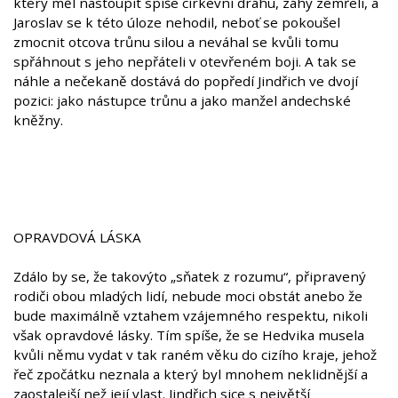
který měl nastoupit spíše církevní dráhu, záhy zemřeli, a
Jaroslav se k této úloze nehodil, neboť se pokoušel
zmocnit otcova trůnu silou a neváhal se kvůli tomu
spřáhnout s jeho nepřáteli v otevřeném boji. A tak se
náhle a nečekaně dostává do popředí Jindřich ve dvojí
pozici: jako nástupce trůnu a jako manžel andechské
kněžny.
OPRAVDOVÁ LÁSKA
Zdálo by se, že takovýto „sňatek z rozumu“, připravený
rodiči obou mladých lidí, nebude moci obstát anebo že
bude maximálně vztahem vzájemného respektu, nikoli
však opravdové lásky. Tím spíše, že se Hedvika musela
kvůli němu vydat v tak raném věku do cizího kraje, jehož
řeč zpočátku neznala a který byl mnohem neklidnější a
zaostalejší než její vlast. Jindřich sice s největší