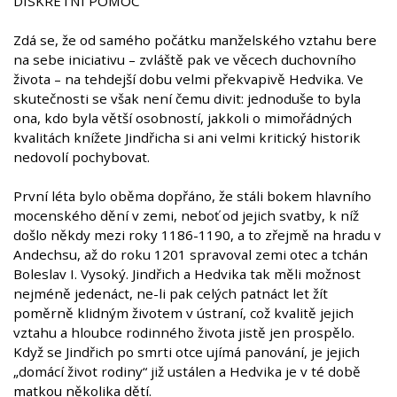
DISKRÉTNÍ POMOC
Zdá se, že od samého počátku manželského vztahu bere
na sebe iniciativu – zvláště pak ve věcech duchovního
života – na tehdejší dobu velmi překvapivě Hedvika. Ve
skutečnosti se však není čemu divit: jednoduše to byla
ona, kdo byla větší osobností, jakkoli o mimořádných
kvalitách knížete Jindřicha si ani velmi kritický historik
nedovolí pochybovat.
První léta bylo oběma dopřáno, že stáli bokem hlavního
mocenského dění v zemi, neboť od jejich svatby, k níž
došlo někdy mezi roky 1186-1190, a to zřejmě na hradu v
Andechsu, až do roku 1201 spravoval zemi otec a tchán
Boleslav I. Vysoký. Jindřich a Hedvika tak měli možnost
nejméně jedenáct, ne-li pak celých patnáct let žít
poměrně klidným životem v ústraní, což kvalitě jejich
vztahu a hloubce rodinného života jistě jen prospělo.
Když se Jindřich po smrti otce ujímá panování, je jejich
„domácí život rodiny“ již ustálen a Hedvika je v té době
matkou několika dětí.