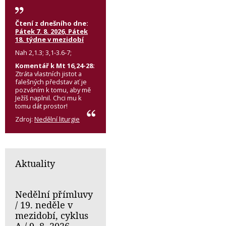
Čtení z dnešního dne:
Pátek 7. 8. 2026, Pátek
18. týdne v mezidobí
Nah 2,1.3; 3,1-3.6-7;
Komentář k Mt 16,24-28:
Ztráta vlastních jistot a
falešných představ ať je
pozváním k tomu, aby mě
Ježíš naplnil. Chci mu k
tomu dát prostor!
Zdroj:
Nedělní liturgie
Aktuality
Nedělní přímluvy
/ 19. neděle v
mezidobí, cyklus