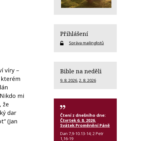
Přihlášení
Správa mailinglistů
í víry –
Bible na neděli
e kterém
9. 8. 2026
,
2. 8. 2026
plán
„Nikdo mi
, že
iký dar
Čtení z dnešního dne:
Čtvrtek 6. 8. 2026,
t“ (Jan
Svátek Proměnění Páně
Dan 7,9-10.13-14; 2 Petr
1,16-19