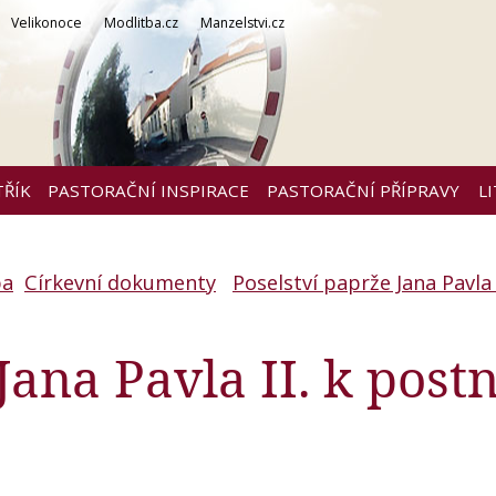
Velikonoce
Modlitba.cz
Manzelstvi.cz
TŘÍK
PASTORAČNÍ INSPIRACE
PASTORAČNÍ PŘÍPRAVY
L
ba
Církevní dokumenty
Poselství paprže Jana Pavla I
Jana Pavla II. k postn