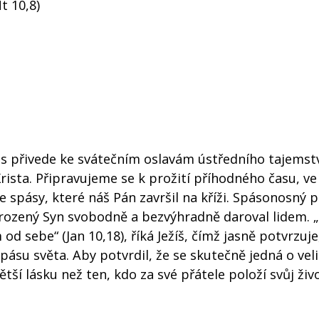
t 10,8)
ás přivede ke svátečním oslavám ústředního tajemstv
 Krista. Připravujeme se k prožití příhodného času, v
íle spásy, které náš Pán završil na kříži. Spásonosný 
orozený Syn svobodně a bezvýhradně daroval lidem. 
od sebe“ (Jan 10,18), říká Ježíš, čímž jasně potvrzuje
ásu světa. Aby potvrdil, že se skutečně jedná o vel
ší lásku než ten, kdo za své přátele položí svůj živo