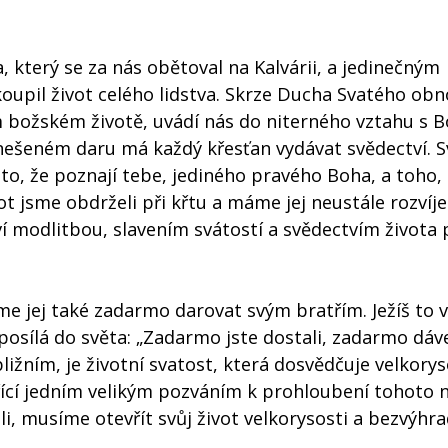
 který se za nás obětoval na Kalvárii, a jedinečným
upil život celého lidstva. Skrze Ducha Svatého obn
m božském životě, uvádí nás do niterného vztahu s 
ešeném daru má každý křesťan vydávat svědectví. S
 to, že poznají tebe, jediného pravého Boha, a toho,
život jsme obdrželi při křtu a máme jej neustále rozvíj
í modlitbou, slavením svátostí a svědectvím života 
áme jej také zadarmo darovat svým bratřím. Ježíš to 
posílá do světa: „Zadarmo jste dostali, zadarmo dáve
žním, je životní svatost, která dosvědčuje velkorys
ěřící jedním velikým pozváním k prohloubení tohoto
ili, musíme otevřít svůj život velkorysosti a bezvýhr