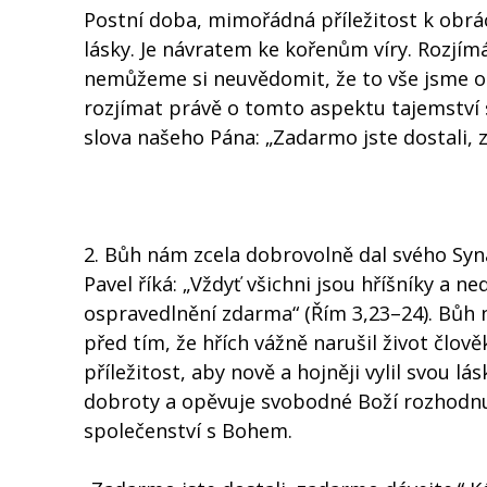
Postní doba, mimořádná příležitost k obr
lásky. Je návratem ke kořenům víry. Rozjím
nemůžeme si neuvědomit, že to vše jsme obdr
rozjímat právě o tomto aspektu tajemství s
slova našeho Pána: „Zadarmo jste dostali, 
2. Bůh nám zcela dobrovolně dal svého Syna
Pavel říká: „Vždyť všichni jsou hříšníky a n
ospravedlnění zdarma“ (Řím 3,23–24). Bůh 
před tím, že hřích vážně narušil život člově
příležitost, aby nově a hojněji vylil svou l
dobroty a opěvuje svobodné Boží rozhodnut
společenství s Bohem.