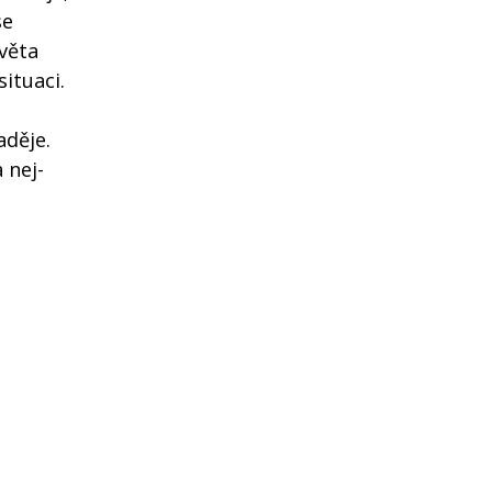
se
věta
situaci.
děje.
 nej-