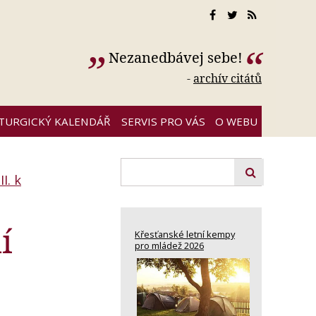
Nezanedbávej sebe!
-
archív citátů
ITURGICKÝ KALENDÁŘ
SERVIS PRO VÁS
O WEBU
I. k
í
Křesťanské letní kempy
pro mládež 2026