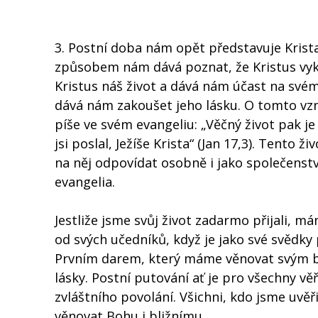
3. Postní doba nám opět představuje Krista,
způsobem nám dává poznat, že Kristus vyko
Kristus náš život a dává nám účast na své
dává nám zakoušet jeho lásku. O tomto vzn
píše ve svém evangeliu: „Věčný život pak je
jsi poslal, Ježíše Krista“ (Jan 17,3). Tento 
na něj odpovídat osobně i jako společenstv
evangelia.
Jestliže jsme svůj život zadarmo přijali, m
od svých učedníků, když je jako své svědky 
Prvním darem, který máme věnovat svým bli
lásky. Postní putování ať je pro všechny v
zvláštního povolání. Všichni, kdo jsme uvěř
věnovat Bohu i bližnímu.