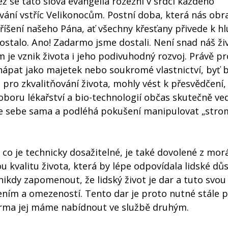
ž se tato slova evangelia rozezní v srdci každého
vání vstříc Velikonocům. Postní doba, která nás obra
říšení našeho Pána, ať všechny křesťany přivede k 
ostalo. Ano! Zadarmo jsme dostali. Není snad náš ži
e vznik života i jeho podivuhodný rozvoj. Právě pro
hápat jako majetek nebo soukromé vlastnictví, byť 
 pro zkvalitňování života, mohly vést k přesvědčení,
oboru lékařství a bio-technologií občas skutečně ve
tele sebe sama a podléhá pokušení manipulovat „str
 co je technicky dosažitelné, je také dovolené z mor
u kvalitu života, která by lépe odpovídala lidské důs
nikdy zapomenout, že lidský život je dar a tuto svo
ením a omezeností. Tento dar je proto nutné stále p
darma jej máme nabídnout ve službě druhým.