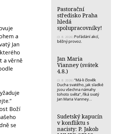
Pastorační
středisko Praha
hledá
spolupracovníky!
ovuje
Bohem a
Pořádání akcí,
(3. 8. 2026)
běžný provoz.
vatý Jan
 kterého
Jan Maria
et a věrně
Vianney (svátek
podle
4.8.)
“Má-li člověk
(3. 8. 2026)
Ducha svatého, jak sladké
jsou všechna námahy
vyžaduje
tohoto světa“, říká svatý
Jan Maria Vianney…
jte.“
ost Boží
Sudetský kapucín
 našeho
v konfliktu s
adně se
nacisty: P. Jakob