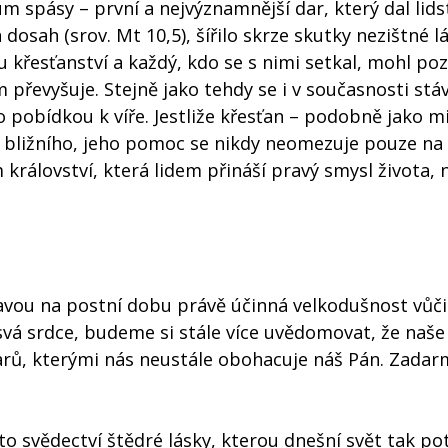
ium spásy – první a nejvýznamnější dar, který dal lids
a dosah (srov. Mt 10,5), šířilo skrze skutky nezištné l
u křesťanství a každý, kdo se s nimi setkal, mohl poz
 převyšuje. Stejně jako tehdy se i v současnosti stá
o pobídkou k víře. Jestliže křesťan – podobně jako m
o bližního, jeho pomoc se nikdy neomezuje pouze n
 království, která lidem přináší pravý smysl života, 
ípravou na postní dobu právě účinná velkodušnost vůči
svá srdce, budeme si stále více uvědomovat, že naše
arů, kterými nás neustále obohacuje náš Pán. Zada
o svědectví štědré lásky, kterou dnešní svět tak po