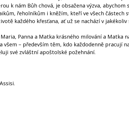
erou k nám Bůh chová, je obsažena výzva, abychom 
ikům, řeholníkům i kněžím, kteří ve všech částech s
životě každého křesťana, ať už se nachází v jakékoliv 
Maria, Panna a Matka krásného milování a Matka na
u a všem – především těm, kdo každodenně pracují na
ěluji své zvláštní apoštolské požehnání.
Assisi.