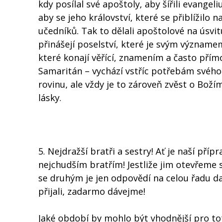
kdy posílal své apoštoly, aby šířili evangel
aby se jeho království, které se přiblížilo n
učedníků. Tak to dělali apoštolové na úsvit
přinášejí poselství, které je svým významem
které konají věřící, znamením a často přím
Samaritán – vychází vstříc potřebám svéh
rovinu, ale vždy je to zároveň zvěst o Božím
lásky.
5. Nejdražší bratři a sestry! Ať je naší př
nejchudším bratřím! Jestliže jim otevřeme 
se druhým je jen odpovědí na celou řadu d
přijali, zadarmo dávejme!
Jaké období by mohlo být vhodnější pro tot