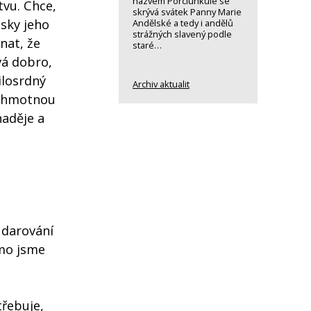
názvem Porciunkule se
tvu. Chce,
skrývá svátek Panny Marie
ásky jeho
Andělské a tedy i andělů
strážných slavený podle
nat, že
staré…
vá dobro,
ilosrdný
Archiv aktualit
a hmotnou
naděje a
 darování
rmo jsme
třebuje,