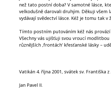
než tato postní doba? V samotné lásce, kt
velkodušně darovali druhým. Děkuji všem la
vydávají svědectví lásce. Kéž je tomu tak v 
Tímto postním putováním kéž nás provází 
Všechny vás ujišťuji svou vroucí modlitbo
různějších ,frontách‘ křesťanské lásky – ud
Vatikán 4. října 2001, svátek sv. Františka z 
Jan Pavel II.