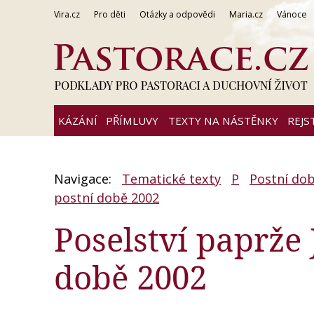
Vira.cz
Pro děti
Otázky a odpovědi
Maria.cz
Vánoce
KÁZÁNÍ
PŘÍMLUVY
TEXTY NA NÁSTĚNKY
REJS
Navigace:
Tematické texty
P
Postní do
postní době 2002
Poselství paprže 
době 2002