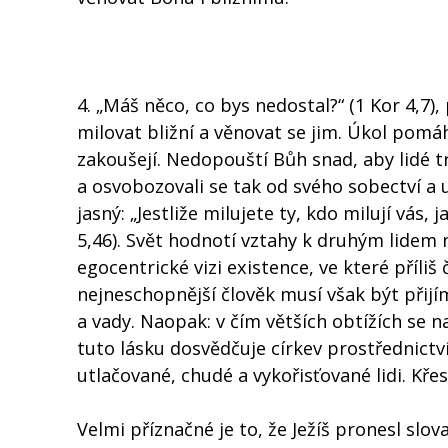
4. „Máš něco, co bys nedostal?“ (1 Kor 4,7)
milovat bližní a věnovat se jim. Úkol pomáh
zakoušejí. Nedopouští Bůh snad, aby lidé t
a osvobozovali se tak od svého sobectví a uč
jasný: „Jestliže milujete ty, kdo milují vás
5,46). Svět hodnotí vztahy k druhým lidem n
egocentrické vizi existence, ve které příliš
nejneschopnější člověk musí však být přijí
a vady. Naopak: v čím větších obtížích se 
tuto lásku dosvědčuje církev prostřednictv
utlačované, chudé a vykořisťované lidi. Křesť
Velmi příznačné je to, že Ježíš pronesl slo