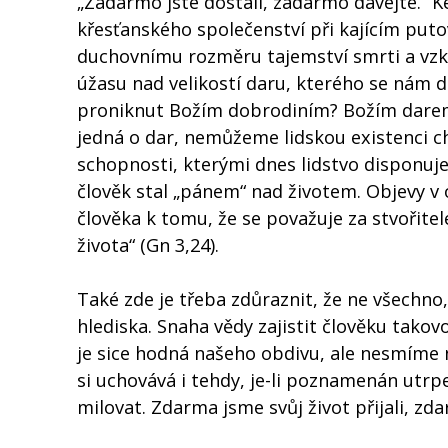
„Zadarmo jste dostali, zadarmo dávejte.“ Ké
křesťanského společenství při kajícím puto
duchovnímu rozměru tajemství smrti a vzk
úžasu nad velikostí daru, kterého se nám d
proniknut Božím dobrodiním? Božím darem j
jedná o dar, nemůžeme lidskou existenci c
schopnosti, kterými dnes lidstvo disponuje
člověk stal „pánem“ nad životem. Objevy v 
člověka k tomu, že se považuje za stvoři
života“ (Gn 3,24).
Také zde je třeba zdůraznit, že ne všechno,
hlediska. Snaha vědy zajistit člověku takovo
je sice hodná našeho obdivu, ale nesmíme 
si uchovává i tehdy, je-li poznamenán utrp
milovat. Zdarma jsme svůj život přijali, z