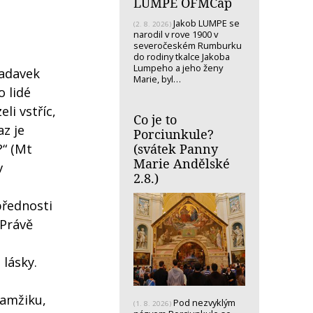
LUMPE OFMCap
Jakob LUMPE se
(2. 8. 2026)
narodil v rove 1900 v
severočeském Rumburku
do rodiny tkalce Jakoba
Lumpeho a jeho ženy
žadavek
Marie, byl…
o lidé
li vstříc,
Co je to
az je
Porciunkule?
(svátek Panny
?“ (Mt
Marie Andělské
v
2.8.)
přednosti
 Právě
 lásky.
kamžiku,
Pod nezvyklým
(1. 8. 2026)