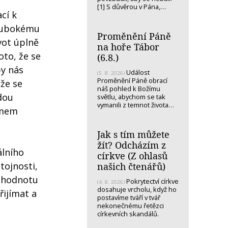
[1] S důvěrou v Pána,…
cí k
hlubokému
Proměnění Páně
vot úplně
na hoře Tábor
to, že se
(6.8.)
by nás
Událost
(5. 8. 2026)
Proměnění Páně obrací
 že se
náš pohled k Božímu
dou
světlu, abychom se tak
vymanili z temnot života…
omem
Jak s tím můžete
žít? Odcházím z
álního
církve (Z ohlasů
tojnosti,
našich čtenářů)
u hodnotu
Pokrytectví církve
(4. 8. 2026)
dosahuje vrcholu, když ho
řijímat a
postavíme tváří v tvář
nekonečnému řetězci
církevních skandálů.