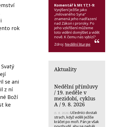
emství
Komentář k Mt 17,1-9:
Vyvýšení Ježíše jako
,
„milovaného Syna“
znamená jeho nadřazení
i
nad Zákon i proroky. Po
ento rok
jeho vzkříšení můžeme
toto vidění domýšlet a vidět
nově. K čemu nás vybízí?
Zdroj:
Nedělní liturgie
 Svatý
Aktuality
ejí
l se ani
Nedělní přímluvy
l z ní
/ 19. neděle v
čné Boží
mezidobí, cyklus
A / 9. 8. 2026
st ke
Učedníci dostali
(5. 8. 2026)
strach, když viděli Ježíše
kráčet po moři. Pán je však
povzbudil, aby se nebáli.