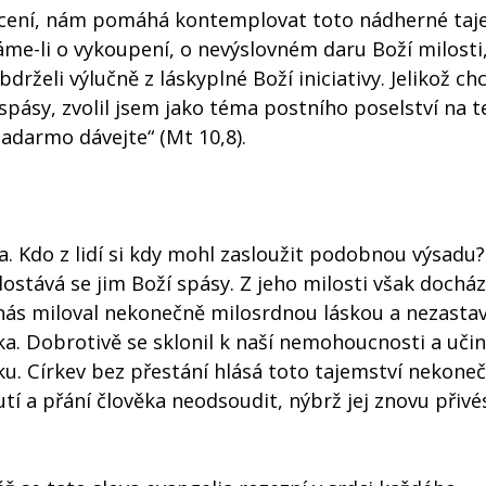
ácení, nám pomáhá kontemplovat toto nádherné taj
áme-li o vykoupení, o nevýslovném daru Boží milosti
želi výlučně z láskyplné Boží iniciativy. Jelikož chc
pásy, zvolil jsem jako téma postního poselství na t
zadarmo dávejte“ (Mt 10,8).
. Kdo z lidí si kdy mohl zasloužit podobnou výsadu?
edostává se jim Boží spásy. Z jeho milosti však docház
nás miloval nekonečně milosrdnou láskou a nezastavi
ka. Dobrotivě se sklonil k naší nemohoucnosti a učini
ásku. Církev bez přestání hlásá toto tajemství nekone
í a přání člověka neodsoudit, nýbrž jej znovu přivé