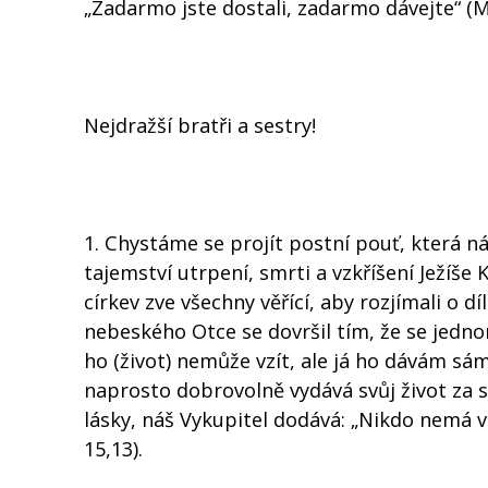
„Zadarmo jste dostali, zadarmo dávejte“ (M
Nejdražší bratři a sestry!
1. Chystáme se projít postní pouť, která n
tajemství utrpení, smrti a vzkříšení Ježíše
církev zve všechny věřící, aby rozjímali o d
nebeského Otce se dovršil tím, že se jedn
ho (život) nemůže vzít, ale já ho dávám sám 
naprosto dobrovolně vydává svůj život za sp
lásky, náš Vykupitel dodává: „Nikdo nemá vět
15,13).