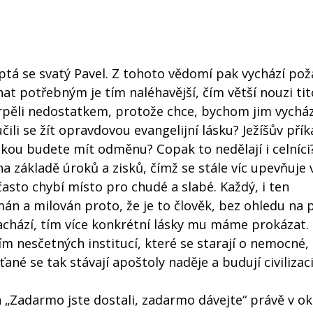
, ptá se svatý Pavel. Z tohoto vědomí pak vychází po
at potřebným je tím naléhavější, čím větší nouzi tit
rpěli nedostatkem, protože chce, bychom jim vycháze
ili se žít opravdovou evangelijní lásku? Ježíšův přík
, jakou budete mít odměnu? Copak to nedělají i celníci
a základě úroků a zisků, čímž se stále víc upevňuje 
 často chybí místo pro chudé a slabé. Každý, i ten
mán a milován proto, že je to člověk, bez ohledu na 
nachází, tím více konkrétní lásky mu máme prokázat.
ím nesčetných institucí, které se starají o nemocné,
ané se tak stávají apoštoly naděje a budují civilizaci
va „Zadarmo jste dostali, zadarmo dávejte“ právě v o