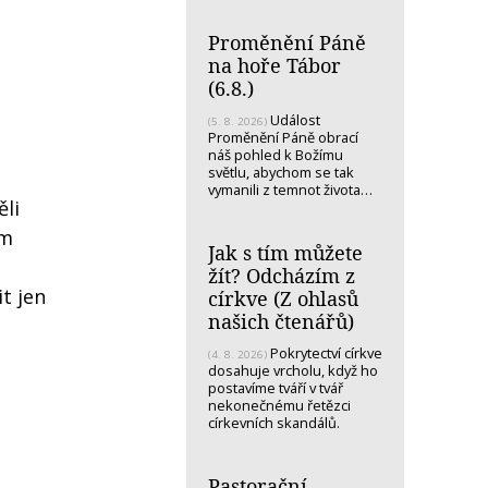
Proměnění Páně
na hoře Tábor
(6.8.)
Událost
(5. 8. 2026)
Proměnění Páně obrací
náš pohled k Božímu
světlu, abychom se tak
vymanili z temnot života…
ěli
ám
Jak s tím můžete
žít? Odcházím z
t jen
církve (Z ohlasů
našich čtenářů)
Pokrytectví církve
(4. 8. 2026)
dosahuje vrcholu, když ho
postavíme tváří v tvář
nekonečnému řetězci
církevních skandálů.
Pastorační