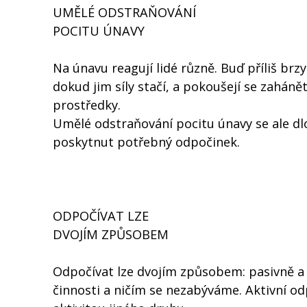
UMĚLÉ ODSTRAŇOVÁNÍ
POCITU ÚNAVY
Na únavu reagují lidé různě. Buď příliš brzy
dokud jim síly stačí, a pokoušejí se zahá
prostředky.
Umělé odstraňování pocitu únavy se ale d
poskytnut potřebný odpočinek.
ODPOČÍVAT LZE
DVOJÍM ZPŮSOBEM
Odpočívat lze dvojím způsobem: pasivně a
činnosti a ničím se nezabýváme. Aktivní odp