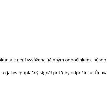
Pokud ale není vyvážena účinným odpočinkem, působ
 to jakýsi poplašný signál potřeby odpočinku. Únav