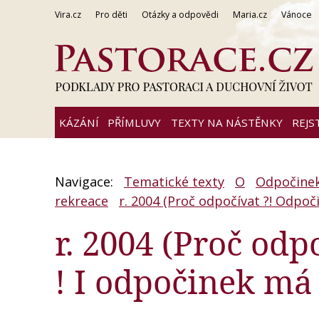
Vira.cz
Pro děti
Otázky a odpovědi
Maria.cz
Vánoce
KÁZÁNÍ
PŘÍMLUVY
TEXTY NA NÁSTĚNKY
REJS
Navigace:
Tematické texty
O
Odpočinek
rekreace
r. 2004 (Proč odpočívat ?! Odpoči
r. 2004 (Proč odp
! I odpočinek má 