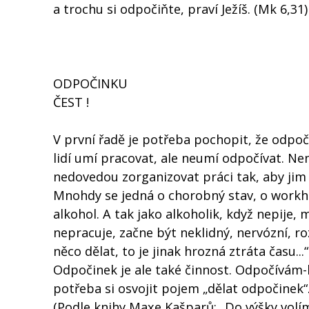
a trochu si odpočiňte, praví Ježíš. (Mk 6,31)
ODPOČINKU
ČEST !
V první řadě je potřeba pochopit, že odpoč
lidí umí pracovat, ale neumí odpočívat. Ne
nedovedou zorganizovat práci tak, aby jim 
Mnohdy se jedná o chorobný stav, o workho
alkohol. A tak jako alkoholik, když nepije,
nepracuje, začne být neklidný, nervózní, ro
něco dělat, to je jinak hrozná ztráta času...“
Odpočinek je ale také činnost. Odpočívám-l
potřeba si osvojit pojem „dělat odpočinek“
(Podle knihy Maxe Kašparů: „Do výšky volí