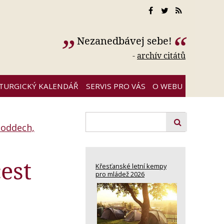
Nezanedbávej sebe!
-
archív citátů
ITURGICKÝ KALENDÁŘ
SERVIS PRO VÁS
O WEBU
 oddech,
est
Křesťanské letní kempy
pro mládež 2026