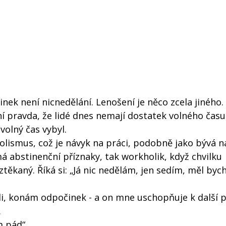
inek není nicnedělání. Lenošení je něco zcela jiného
ní pravda, že lidé dnes nemají dostatek volného času
volný čas vybyl.
lismus, což je návyk na práci, podobně jako bývá n
 má abstinenční příznaky, tak workholik, když chvilku
ztěkaný. Říká si: „Já nic nedělám, jen sedím, měl byc
i, konám odpočinek - a on mne uschopňuje k další pr
.
m pád“,