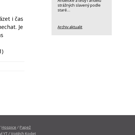
Andělské a tedy i andělů
strážných slavený podle
staré…
ázet i čas
nechat. Je
Archiv aktualit
as
1)
/
Hospice
/
Papež
yl YT
/
Vojtěch Kodet