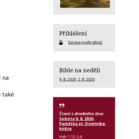
Přihlášení
Správa mailinglistů
Bible na neděli
í na
9. 8. 2026
,
2. 8. 2026
a také
Čtení z dnešního dne:
Sobota 8. 8. 2026,
Památka sv. Dominika,
kněze
Hab 1,12-2,4;