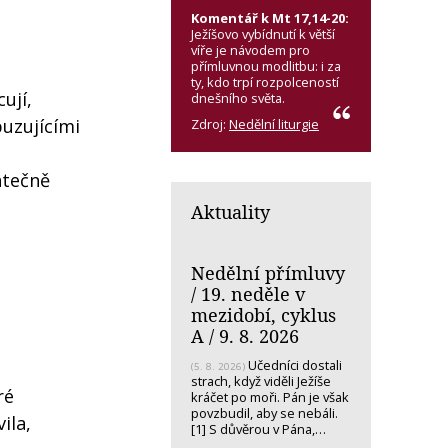
Komentář k Mt 17,14-20:
Ježíšovo vybídnutí k větší
víře je návodem pro
přímluvnou modlitbu: i za
ty, kdo trpí rozpolceností
ují,
dnešního světa.
uzujícími
Zdroj:
Nedělní liturgie
atečně
Aktuality
Nedělní přímluvy
/ 19. neděle v
mezidobí, cyklus
A / 9. 8. 2026
Učedníci dostali
(5. 8. 2026)
strach, když viděli Ježíše
ré
kráčet po moři. Pán je však
povzbudil, aby se nebáli.
ila,
[1] S důvěrou v Pána,…