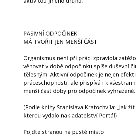
aktivitou jiného druhu.
PASIVNÍ ODPOČINEK
MÁ TVOŘIT JEN MENŠÍ ČÁST
Organismus není při práci zpravidla zatěžo
věnovat v době odpočinku spíše duševní či
tělesným. Aktivní odpočinek je nejen efekt
práceschopnosti, ale přispívá i k všestrann
menší část doby pro odpočinek vyhrazené.
(Podle knihy Stanislava Kratochvíla: „Jak ží
kterou vydalo nakladatelství Portál)
Pojďte stranou na pusté místo