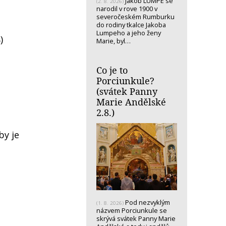
Jakob LUMPE se
(2. 8. 2026)
narodil v rove 1900 v
severočeském Rumburku
do rodiny tkalce Jakoba
Lumpeho a jeho ženy
)
Marie, byl…
Co je to
Porciunkule?
(svátek Panny
Marie Andělské
2.8.)
by je
Pod nezvyklým
(1. 8. 2026)
názvem Porciunkule se
skrývá svátek Panny Marie