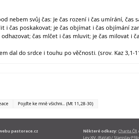
d nebem svůj čas: Je čas rození i čas umírání, čas s
lit i čas poskakovat; je čas objímat i čas objímání za
 odhazovat; čas mlčet i čas mluvit; je čas milovat i č
em dal do srdce i touhu po věčnosti. (srov. Kaz 3,1-1
eace
Pojďte ke mně všichni... (Mt 11,28-30)
webu pastorace.cz
Některé odkazy:
Charita ČR
Lev XIV. (RaVat)
/
Stanislav Přib