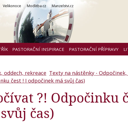
Velikonoce
Modlitba.cz
Manzelstvi.cz
TŘÍK
PASTORAČNÍ INSPIRACE
PASTORAČNÍ PŘÍPRAVY
L
, oddech, rekreace
Texty na nástěnky - Odpočinek,
nku čest ! I odpočinek má svůj čas)
očívat ?! Odpočinku č
svůj čas)