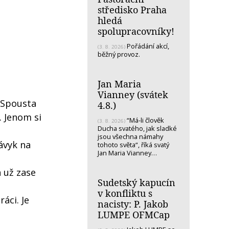
středisko Praha
hledá
spolupracovníky!
Pořádání akcí,
(3. 8. 2026)
běžný provoz.
Jan Maria
Vianney (svátek
. Spousta
4.8.)
. Jenom si
“Má-li člověk
(3. 8. 2026)
Ducha svatého, jak sladké
jsou všechna námahy
ávyk na
tohoto světa“, říká svatý
Jan Maria Vianney…
h už zase
Sudetský kapucín
v konfliktu s
áci. Je
nacisty: P. Jakob
LUMPE OFMCap