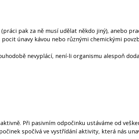
 (práci pak za ně musí udělat někdo jiný), anebo prac
nět pocit únavy kávou nebo různými chemickými povzb
louhodobě nevyplácí, není-li organismu alespoň dod
 aktivně. Při pasivním odpočinku ustáváme od veške
očinek spočívá ve vystřídání aktivity, která nás unav