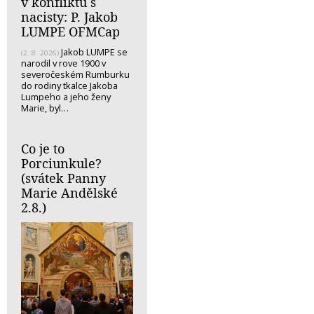
v konfliktu s
nacisty: P. Jakob
LUMPE OFMCap
Jakob LUMPE se
(2. 8. 2026)
narodil v rove 1900 v
severočeském Rumburku
do rodiny tkalce Jakoba
Lumpeho a jeho ženy
Marie, byl…
Co je to
Porciunkule?
(svátek Panny
Marie Andělské
2.8.)