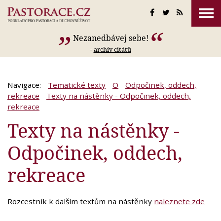
Nezanedbávej sebe!
-
archív citátů
Navigace:
Tematické texty
O
Odpočinek, oddech,
rekreace
Texty na nástěnky - Odpočinek, oddech,
rekreace
Texty na nástěnky -
Odpočinek, oddech,
rekreace
Rozcestník k dalším textům na nástěnky
naleznete zde