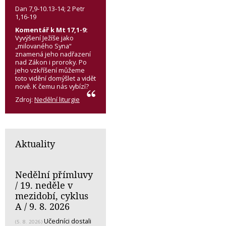
Dan 7,9-10.13-14; 2 Petr
1,16-19
Komentář k Mt 17,1-9:
Vyvýšení Ježíše jako
„milovaného Syna“
znamená jeho nadřazení
nad Zákon i proroky. Po
jeho vzkříšení můžeme
toto vidění domýšlet a vidět
nově. K čemu nás vybízí?
Zdroj:
Nedělní liturgie
Aktuality
Nedělní přímluvy
/ 19. neděle v
mezidobí, cyklus
A / 9. 8. 2026
Učedníci dostali
(5. 8. 2026)