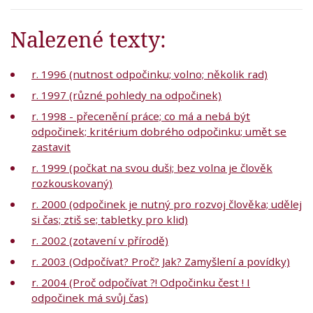
Nalezené texty:
r. 1996 (nutnost odpočinku; volno; několik rad)
r. 1997 (různé pohledy na odpočinek)
r. 1998 - přecenění práce; co má a nebá být
odpočinek; kritérium dobrého odpočinku; umět se
zastavit
r. 1999 (počkat na svou duši; bez volna je člověk
rozkouskovaný)
r. 2000 (odpočinek je nutný pro rozvoj člověka; udělej
si čas; ztiš se; tabletky pro klid)
r. 2002 (zotavení v přírodě)
r. 2003 (Odpočívat? Proč? Jak? Zamyšlení a povídky)
r. 2004 (Proč odpočívat ?! Odpočinku čest ! I
odpočinek má svůj čas)