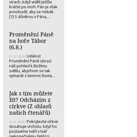
strach, když viděli Ježíše
kráčet po moři. Pán je však
povzbudil, aby se nebáli.
[1] S důvěrou v Pána,…
Proměnění Páně
na hoře Tábor
(6.8.)
Událost
(5. 8. 2026)
Proměnění Páně obrací
náš pohled k Božímu
světlu, abychom se tak
vymanili z temnot života…
Jak s tím můžete
žít? Odcházím z
církve (Z ohlasů
našich čtenářů)
Pokrytectví církve
(4. 8. 2026)
dosahuje vrcholu, když ho
postavíme tváří v tvář
nekonečnému řetězci