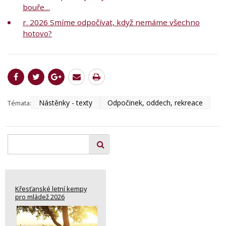
bouře…
r. 2026 Smíme odpočívat, když nemáme všechno
hotovo?
Nástěnky - texty
Odpočinek, oddech, rekreace
Témata:
Křesťanské letní kempy
pro mládež 2026