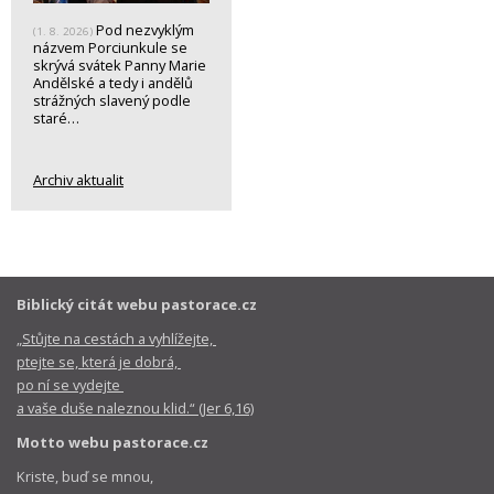
Pod nezvyklým
(1. 8. 2026)
názvem Porciunkule se
skrývá svátek Panny Marie
Andělské a tedy i andělů
strážných slavený podle
staré…
Archiv aktualit
Biblický citát webu pastorace.cz
„Stůjte na cestách a vyhlížejte,
ptejte se, která je dobrá,
po ní se vydejte
a vaše duše naleznou klid.“ (Jer 6,16)
Motto webu pastorace.cz
Kriste, buď se mnou,