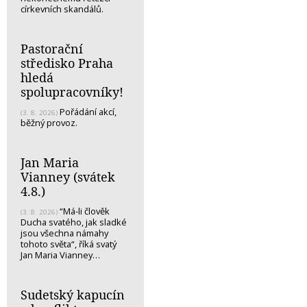
církevních skandálů.
Pastorační
středisko Praha
hledá
spolupracovníky!
Pořádání akcí,
(3. 8. 2026)
běžný provoz.
Jan Maria
Vianney (svátek
4.8.)
“Má-li člověk
(3. 8. 2026)
Ducha svatého, jak sladké
jsou všechna námahy
tohoto světa“, říká svatý
Jan Maria Vianney…
Sudetský kapucín