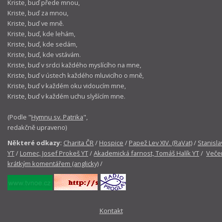
Kriste, buď přede mnou,
Kriste, buď za mnou,
Kriste, buď ve mně.
Kriste, buď, kde lehám,
Kriste, buď, kde sedám,
Kriste, buď, kde vstávám.
Kriste, buď v srdci každého myslícího na mne,
Kriste, buď v ústech každého mluvicího o mně,
Kriste, buď v každém oku vidoucím mne,
Kriste, buď v každém uchu slyšícím mne.
(Podle "
Hymnu sv. Patrika
",
redakčně upraveno)
Některé odkazy:
Charita ČR
/
Hospice
/
Papež Lev XIV. (RaVat)
/
Stanisla
YT
/
Lomec, Josef Prokeš YT
/
Akademická farnost, Tomáš Halík YT
/
Večer
krátkým komentářem (anglicky)
/
Kontakt