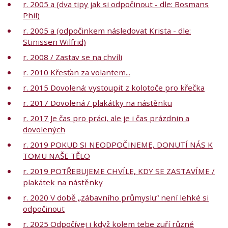
r. 2005 a (dva tipy jak si odpočinout - dle: Bosmans
Phil)
r. 2005 a (odpočinkem následovat Krista - dle:
Stinissen Wilfrid)
r. 2008 / Zastav se na chvíli
r. 2010 Křesťan za volantem...
r. 2015 Dovolená: vystoupit z kolotoče pro křečka
r. 2017 Dovolená / plakátky na nástěnku
r. 2017 Je čas pro práci, ale je i čas prázdnin a
dovolených
r. 2019 POKUD SI NEODPOČINEME, DONUTÍ NÁS K
TOMU NAŠE TĚLO
r. 2019 POTŘEBUJEME CHVÍLE, KDY SE ZASTAVÍME /
plakátek na nástěnky
r. 2020 V době „zábavního průmyslu“ není lehké si
odpočinout
r. 2025 Odpočívej i když kolem tebe zuří různé