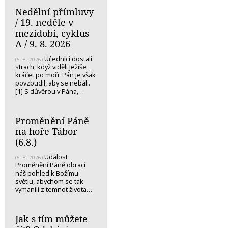
Nedělní přímluvy
/ 19. neděle v
mezidobí, cyklus
A / 9. 8. 2026
Učedníci dostali
(5. 8. 2026)
strach, když viděli Ježíše
kráčet po moři. Pán je však
povzbudil, aby se nebáli.
[1] S důvěrou v Pána,…
Proměnění Páně
na hoře Tábor
(6.8.)
Událost
(5. 8. 2026)
Proměnění Páně obrací
náš pohled k Božímu
světlu, abychom se tak
vymanili z temnot života…
Jak s tím můžete