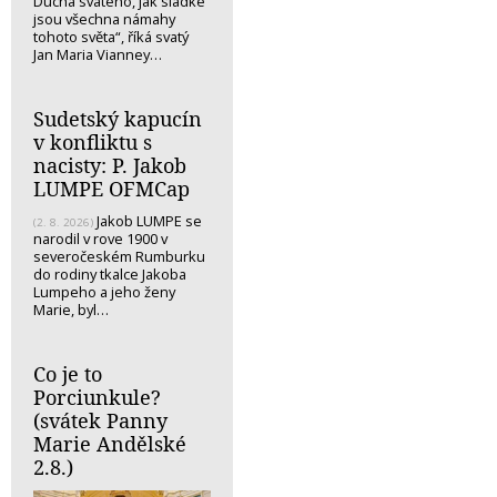
Ducha svatého, jak sladké
jsou všechna námahy
tohoto světa“, říká svatý
Jan Maria Vianney…
Sudetský kapucín
v konfliktu s
nacisty: P. Jakob
LUMPE OFMCap
Jakob LUMPE se
(2. 8. 2026)
narodil v rove 1900 v
severočeském Rumburku
do rodiny tkalce Jakoba
Lumpeho a jeho ženy
Marie, byl…
Co je to
Porciunkule?
(svátek Panny
Marie Andělské
2.8.)