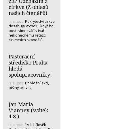
žít? Odcházím z
církve (Z ohlasů
našich čtenářů)
Pokrytectví církve
(4. 8. 2026)
dosahuje vrcholu, když ho
postavíme tváří v tvář
nekonečnému řetězci
církevních skandálů.
Pastorační
středisko Praha
hledá
spolupracovníky!
Pořádání akcí,
(3. 8. 2026)
běžný provoz.
Jan Maria
Vianney (svátek
4.8.)
“Má-li člověk
(3. 8. 2026)