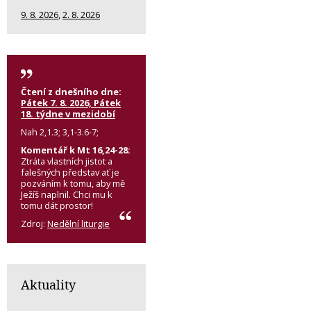
9. 8. 2026
,
2. 8. 2026
Čtení z dnešního dne:
Pátek 7. 8. 2026, Pátek
18. týdne v mezidobí
Nah 2,1.3; 3,1-3.6-7;
Komentář k Mt 16,24-28:
Ztráta vlastních jistot a
falešných představ ať je
pozváním k tomu, aby mě
Ježíš naplnil. Chci mu k
tomu dát prostor!
Zdroj:
Nedělní liturgie
Aktuality