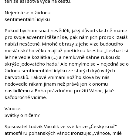
ten se asi sotva vydá na cestu.
Nejedná se o žádnou
sentimentální idylku
Pokud bychom snad nevěděli, jaký důvod vlastně máme
pro svoje adventní těšení se, pak nám jich prorok Izaiáš
nabízí nesčetně. Mnohé obrazy z jeho vize budoucího
mesiánského věku mají až poetickou kresbu: „Levhart si
lehne vedle kozlátka (…) a nemluvně sáhne rukou do
skrýše jedovatého hada.“ Ale nemylme se – nejedná se o
žádnou sentimentální idylku ze starých kýčovitých
barvotisků. Takové vnímání Božího slova by nás
nedovedlo nikam jinam než právě jen k onomu
nasládlému a Boha prázdnému prožití Vánoc, jaké
každoročně vidíme.
Vánoce:
Svátky o ničem?
Spisovatel Ludvík Vaculík ve své knize „Český snář“
atmosféru pohanských vánoc ironizuje: „Vánoce, milé