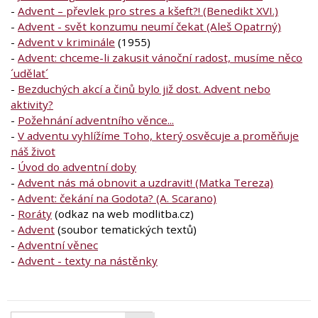
-
Advent – převlek pro stres a kšeft?! (Benedikt XVI.)
-
Advent - svět konzumu neumí čekat (Aleš Opatrný)
-
Advent v kriminále
(1955)
-
Advent: chceme-li zakusit vánoční radost, musíme něco
´udělat´
-
Bezduchých akcí a činů bylo již dost. Advent nebo
aktivity?
-
Požehnání adventního věnce...
-
V adventu vyhlížíme Toho, který osvěcuje a proměňuje
náš život
-
Úvod do adventní doby
-
Advent nás má obnovit a uzdravit! (Matka Tereza)
-
Advent: čekání na Godota? (A. Scarano)
-
Roráty
(odkaz na web modlitba.cz)
-
Advent
(soubor tematických textů)
-
Adventní věnec
-
Advent - texty na nástěnky