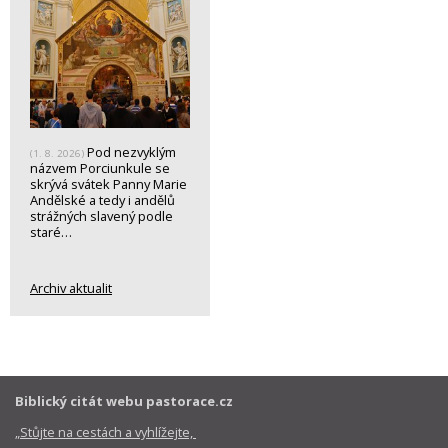
Pod nezvyklým
(1. 8. 2026)
názvem Porciunkule se
skrývá svátek Panny Marie
Andělské a tedy i andělů
strážných slavený podle
staré…
Archiv aktualit
Biblický citát webu pastorace.cz
„Stůjte na cestách a vyhlížejte,