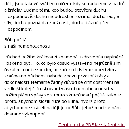
děti, jsou takové svátky o ničem, kdy se radujeme z hadrů
a žrádla.“ Buďme těmi, kdo budou otevřeni duchu
Hospodinově: duchu moudrosti a rozumu, duchu rady a
síly, duchu poznání a zbožnosti, duchu bázně před
Hospodinem.
Bůh počítá
s naší nemohoucností
Příchod Božího království znamená uzdravení a naplnění
lidského bytí. To, co bylo dosud vystaveno nejrůznějším
úskalím a nebezpečím, mrzačeno lidským sobectvím a
zraňováno hříchem, nabude znovu prvotní krásy a
dokonalosti. Nemáme žádný důvod se cítit odstrčení na
vedlejší kolej či frustrovaní vlastní nemohoucností. V
Božím plánu spásy se s touto skutečností počítá. Nikoliv
proto, abychom složili ruce do klína, nýbrž proto,
abychom neztráceli naději: Je to Bůh, jehož mocí se nám
dostane vykoupení.
Tento text v PDF ke stažení zde