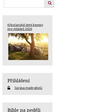
Křesťanské letní kempy
pro mládež 2026
Přihlášení
Správa mailinglistů
Bible na neděli