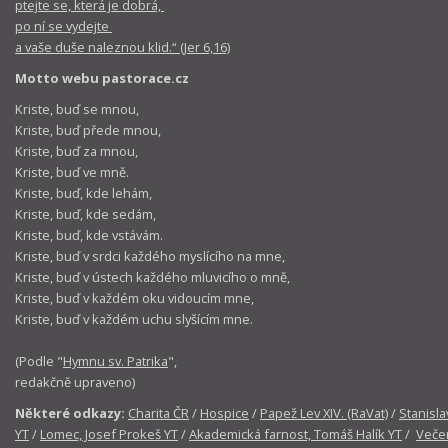
ptejte se, která je dobrá,
po ní se vydejte
a vaše duše naleznou klid.“ (Jer 6,16)
Motto webu pastorace.cz
Kriste, buď se mnou,
Kriste, buď přede mnou,
Kriste, buď za mnou,
Kriste, buď ve mně.
Kriste, buď, kde lehám,
Kriste, buď, kde sedám,
Kriste, buď, kde vstávám.
Kriste, buď v srdci každého myslícího na mne,
Kriste, buď v ústech každého mluvicího o mně,
Kriste, buď v každém oku vidoucím mne,
Kriste, buď v každém uchu slyšícím mne.
(Podle "
Hymnu sv. Patrika
",
redakčně upraveno)
Některé odkazy:
Charita ČR
/
Hospice
/
Papež Lev XIV. (RaVat)
/
Stanisla
YT
/
Lomec, Josef Prokeš YT
/
Akademická farnost, Tomáš Halík YT
/
Večer