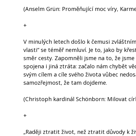
(Anselm Grün: Proměňující moc víry, Karmeli
+
V minulých letech došlo k čemusi zvláštním
vlasti“ se téměř nemluví. Je to, jako by kře
směr cesty. Zapomněli jsme na to, že jsme 
spojena i jiná ztráta: začalo nám chybět 
svým cílem a cíle svého života vůbec ned
samozřejmost, že tam dojdeme.
(Christoph kardinál Schönborn: Milovat cír
+
„Raději ztratit život, než ztratit důvody k ži