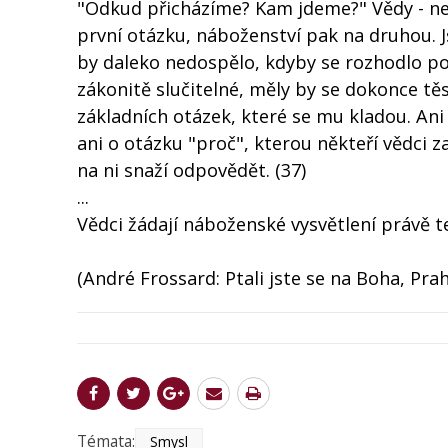
"Odkud přicházíme? Kam jdeme?" Vědy - neb
první otázku, náboženství pak na druhou. J
by daleko nedospělo, kdyby se rozhodlo po
zákonitě slučitelné, měly by se dokonce tě
základních otázek, které se mu kladou. Ani 
ani o otázku "proč", kterou někteří vědci za
na ni snaží odpovědět. (37)
...
Vědci žádají náboženské vysvětlení právě t
(André Frossard: Ptali jste se na Boha, Praha
Témata:
Smysl