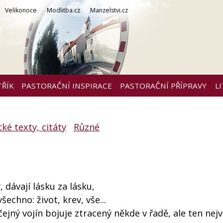
Velikonoce
Modlitba.cz
Manzelstvi.cz
TŘÍK
PASTORAČNÍ INSPIRACE
PASTORAČNÍ PŘÍPRAVY
L
tké texty, citáty
Různé
, dávají lásku za lásku,
všechno: život, krev, vše...
yčejný vojín bojuje ztracený někde v řadě, ale ten nejv