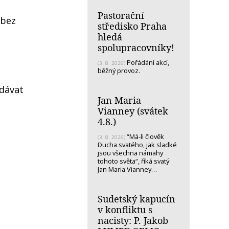
Pastorační
 bez
středisko Praha
hledá
spolupracovníky!
Pořádání akcí,
(3. 8. 2026)
běžný provoz.
 dávat
Jan Maria
Vianney (svátek
4.8.)
“Má-li člověk
(3. 8. 2026)
Ducha svatého, jak sladké
jsou všechna námahy
tohoto světa“, říká svatý
Jan Maria Vianney…
Sudetský kapucín
v konfliktu s
nacisty: P. Jakob