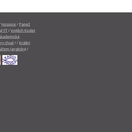
/
Hospice
/
Papež
yl YT
/
Vojtěch Kodet
Akademická
ry chval
/ /
Krátký
tářem (anglicky)
/