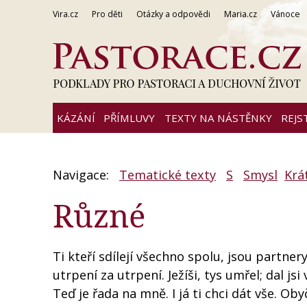
Vira.cz
Pro děti
Otázky a odpovědi
Maria.cz
Vánoce
KÁZÁNÍ
PŘÍMLUVY
TEXTY NA NÁSTĚNKY
REJS
Navigace:
Tematické texty
S
Smysl
Krá
Různé
Ti kteří sdílejí všechno spolu, jsou partnery
utrpení za utrpení. Ježíši, tys umřel; dal jsi 
Teď je řada na mně. I já ti chci dát vše. Ob