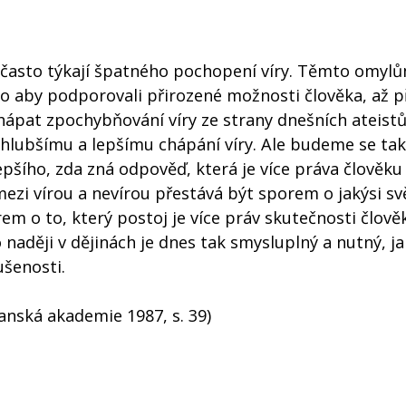
se často týkají špatného pochopení víry. Těmto omyl
to aby podporovali přirozené možnosti člověka, až př
ápat zpochybňování víry ze strany dnešních ateistů
 k hlubšímu a lepšímu chápání víry. Ale budeme se ta
pšího, zda zná odpověď, která je více práva člověku
mezi vírou a nevírou přestává být sporem o jakýsi sv
em o to, který postoj je více práv skutečnosti člově
o naději v dějinách je dnes tak smysluplný a nutný, j
ušenosti.
ťanská akademie 1987, s. 39)