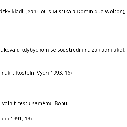
tázky kladli Jean-Louis Missika a Dominique Wolton),
kován, kdybychom se soustředili na základní úkol:
nakl., Kostelní Vydří 1993, 16)
: uvolnit cestu samému Bohu.
raha 1991, 19)