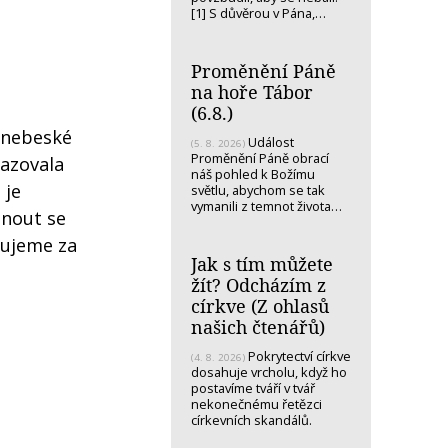
[1] S důvěrou v Pána,…
Proměnění Páně
na hoře Tábor
(6.8.)
 „nebeské
Událost
(5. 8. 2026)
Proměnění Páně obrací
kazovala
náš pohled k Božímu
 je
světlu, abychom se tak
vymanili z temnot života…
inout se
žujeme za
Jak s tím můžete
žít? Odcházím z
církve (Z ohlasů
našich čtenářů)
Pokrytectví církve
(4. 8. 2026)
dosahuje vrcholu, když ho
postavíme tváří v tvář
nekonečnému řetězci
církevních skandálů.