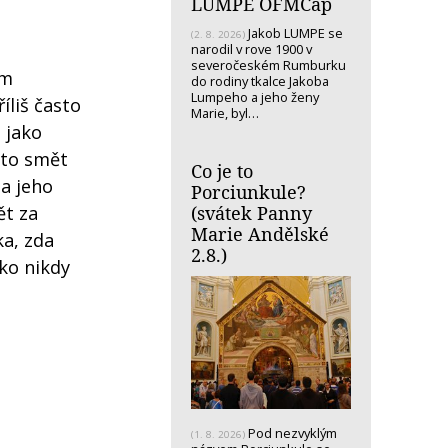
LUMPE OFMCap
Jakob LUMPE se
(2. 8. 2026)
narodil v rove 1900 v
severočeském Rumburku
ům
do rodiny tkalce Jakoba
Lumpeho a jeho ženy
íliš často
Marie, byl…
 jako
kto smět
Co je to
 a jeho
Porciunkule?
(svátek Panny
ět za
Marie Andělské
ka, zda
2.8.)
ako nikdy
Pod nezvyklým
(1. 8. 2026)