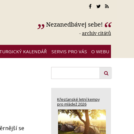
Nezanedbávej sebe!
-
archív citátů
ITURGICKÝ KALENDÁŘ
SERVIS PRO VÁS
O WEBU
Křesťanské letní kempy
pro mládež 2026
ěrnější se