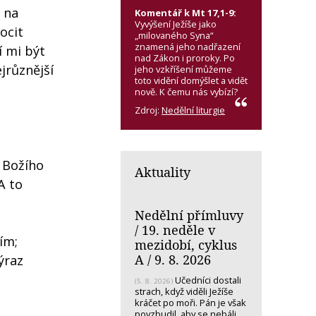
 na
Komentář k Mt 17,1-9:
Vyvýšení Ježíše jako
ocit
„milovaného Syna“
znamená jeho nadřazení
í mi být
nad Zákon i proroky. Po
jrůznější
jeho vzkříšení můžeme
toto vidění domýšlet a vidět
nově. K čemu nás vybízí?
Zdroj:
Nedělní liturgie
z Božího
Aktuality
A to
Nedělní přímluvy
/ 19. neděle v
ím;
mezidobí, cyklus
A / 9. 8. 2026
ýraz
Učedníci dostali
(5. 8. 2026)
strach, když viděli Ježíše
kráčet po moři. Pán je však
povzbudil, aby se nebáli.