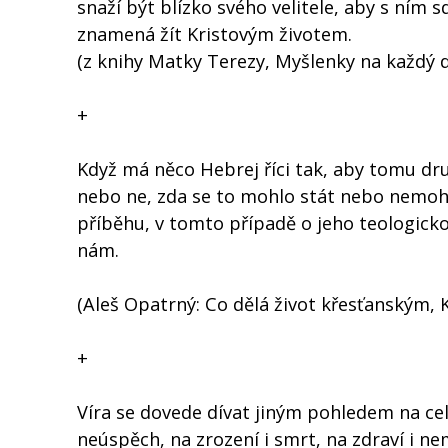
snaží být blízko svého velitele, aby s ním sd
znamená žít Kristovým životem.
(z knihy Matky Terezy, Myšlenky na každý 
+
Když má něco Hebrej říci tak, aby tomu dru
nebo ne, zda se to mohlo stát nebo nemohlo
příběhu, v tomto případě o jeho teologicko
nám.
(Aleš Opatrný: Co dělá život křesťanským, K
+
Víra se dovede dívat jiným pohledem na celý
neúspěch, na zrození i smrt, na zdraví i ne