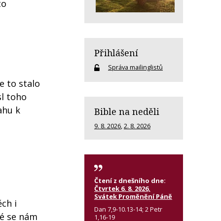
to
Přihlášení
Správa mailinglistů
e to stalo
sl toho
ahu k
Bible na neděli
9. 8. 2026
,
2. 8. 2026
Čtení z dnešního dne:
Čtvrtek 6. 8. 2026,
Svátek Proměnění Páně
ch i
Dan 7,9-10.13-14; 2 Petr
ré se nám
1,16-19