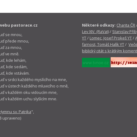
webu pastorace.cz
Některé odkazy:
Charita ČR
Lev XIV. (RaVat)
/
Stanislav Přib
buď se mnou,
YT
/
Lomec, Josef Prokeš YT
/
 buď přede mnou,
farnost, Tomáš Halík YT
/
Veče
buď za mnou,
biblický citát s krátkým komen
buď ve mně.
buď, kde lehám,
buď, kde sedám,
buď, kde vstávám.
buď v srdci každého myslícího na mne,
buď v ústech každého mluvicího o mně,
buď v každém oku vidoucím mne,
buď v každém uchu slyšícím mne.
Hymnu sv. Patrika
",
ě upraveno)