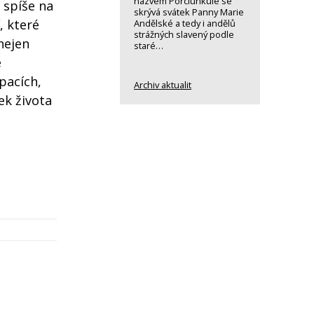
názvem Porciunkule se
 spíše na
skrývá svátek Panny Marie
, které
Andělské a tedy i andělů
strážných slavený podle
nejen
staré…
e
pacích,
Archiv aktualit
ek života