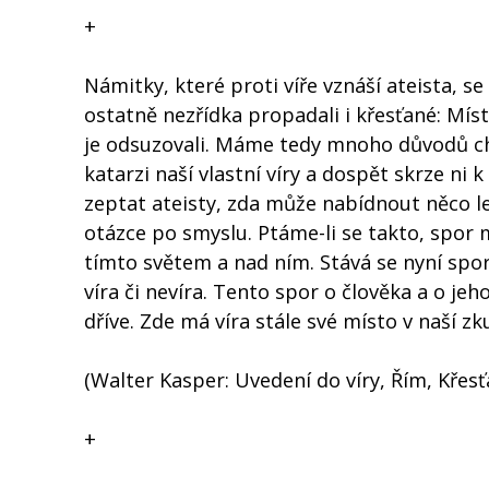
+
Námitky, které proti víře vznáší ateista, 
ostatně nezřídka propadali i křesťané: Mís
je odsuzovali. Máme tedy mnoho důvodů ch
katarzi naší vlastní víry a dospět skrze ni
zeptat ateisty, zda může nabídnout něco le
otázce po smyslu. Ptáme-li se takto, spor 
tímto světem a nad ním. Stává se nyní spor
víra či nevíra. Tento spor o člověka a o jeh
dříve. Zde má víra stále své místo v naší zk
(Walter Kasper: Uvedení do víry, Řím, Křes
+