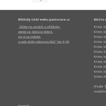
Biblický citát webu pastorace.cz
Motto 
„Stůjte na cestách a vyhlížejte,
Kriste, 
ptejte se, která je dobrá,
Kriste,
po ní se vydejte
Kriste, 
a vaše duše naleznou klid.“ (Jer 6,16)
Kriste, 
Kriste, 
Kriste, 
Kriste, 
Kriste, 
Kriste, 
Kriste, 
Kriste, 
(Podle "
redakčn
Kontakt