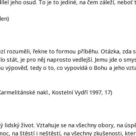
ílel jeho osud. To je to jediné, na čem záleží, neboť 
den)
zí rozuměli, řekne to formou příběhu. Otázka, zda s
 stát, je pro něj naprosto vedlejší. Jemu jde o smy
u výpověď, tedy o to, co vypovídá o Bohu a jeho vzt
armelitánské nakl., Kostelní Vydří 1997, 17)
 lidský život. Vztahuje se na všechny obory, na úspě
moc, na štěstí i neštěstí, na všechny zkušenosti, kte