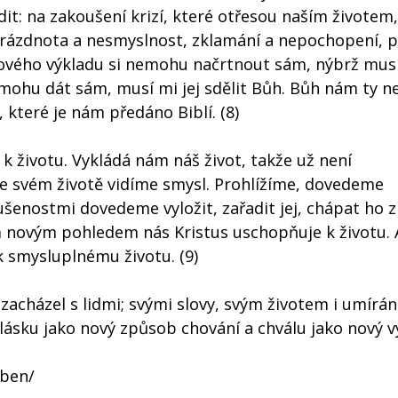
it: na zakoušení krizí, které otřesou naším životem,
 prázdnota a nesmyslnost, zklamání a nepochopení, p
nového výkladu si nemohu načrtnout sám, nýbrž mus
mohu dát sám, musí mi jej sdělit Bůh. Bůh nám ty ne
 které je nám předáno Biblí. (8)
 k životu. Vykládá nám náš život, takže už není
ve svém životě vidíme smysl. Prohlížíme, dovedeme
kušenostmi dovedeme vyložit, zařadit jej, chápat ho 
m novým pohledem nás Kristus uschopňuje k životu. 
 smysluplnému životu. (9)
zacházel s lidmi; svými slovy, svým životem i umírán
lásku jako nový způsob chování a chválu jako nový v
oben/