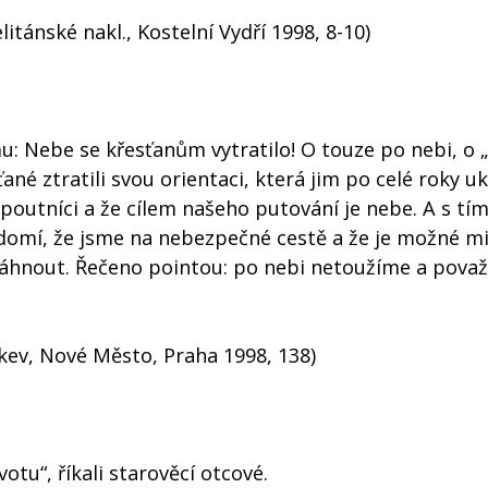
tánské nakl., Kostelní Vydří 1998, 8-10)
u: Nebe se křesťanům vytratilo! O touze po nebi, o
sťané ztratili svou orientaci, která jim po celé roky u
poutníci a že cílem našeho putování je nebe. A s tím
vědomí, že jsme na nebezpečné cestě a že je možné m
osáhnout. Řečeno pointou: po nebi netoužíme a pova
kev, Nové Město, Praha 1998, 138)
votu“, říkali starověcí otcové.