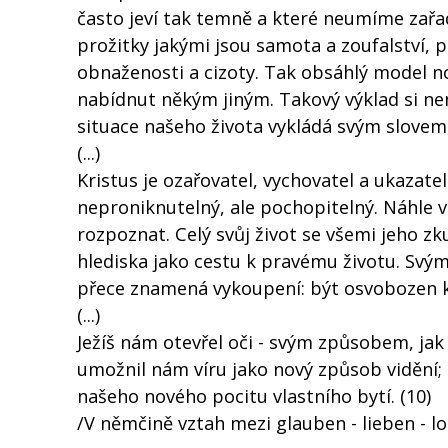
často jeví tak temně a které neumíme zařad
prožitky jakými jsou samota a zoufalství,
obnaženosti a cizoty. Tak obsáhlý model 
nabídnut někým jiným. Takový výklad si ne
situace našeho života vykládá svým slovem,
(...)
Kristus je ozařovatel, vychovatel a ukazatel
neproniknutelný, ale pochopitelný. Náhle 
rozpoznat. Celý svůj život se všemi jeho z
hlediska jako cestu k pravému životu. Svý
přece znamená vykoupení: být osvobozen k
(...)
Ježíš nám otevřel oči - svým způsobem, jak 
umožnil nám víru jako nový způsob vidění; 
našeho nového pocitu vlastního bytí. (10)
/V němčině vztah mezi glauben - lieben - l