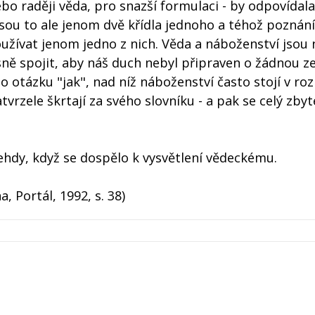
o raději věda, pro snazší formulaci - by odpovídala
sou to ale jenom dvě křídla jednoho a téhož poznání
užívat jenom jedno z nich. Věda a náboženství jsou 
sně spojit, aby náš duch nebyl připraven o žádnou z
o otázku "jak", nad níž náboženství často stojí v roz
tvrzele škrtají za svého slovníku - a pak se celý zbyt
ehdy, když se dospělo k vysvětlení vědeckému.
, Portál, 1992, s. 38)