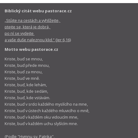
Biblický citát webu pastorace.cz
„Stůjte na cestách a vyhlížejte,
ptejte se, která je dobrá,
po ní se vydejte
a vaše duše naleznou klid.“ (Jer 6,16)
Motto webu pastorace.cz
Kriste, buď se mnou,
Kriste, buď přede mnou,
Kriste, buď za mnou,
Kriste, buď ve mně.
Kriste, buď, kde lehám,
Kriste, buď, kde sedám,
Kriste, buď, kde vstávám.
Kriste, buď v srdci každého myslícího na mne,
Kriste, buď v ústech každého mluvicího o mně,
Kriste, buď v každém oku vidoucím mne,
Kriste, buď v každém uchu slyšícím mne.
(Podle "
Hymnu sv. Patrika
",