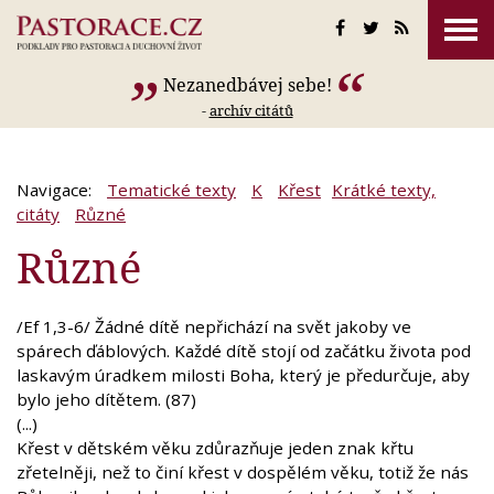
Nezanedbávej sebe!
-
archív citátů
Navigace:
Tematické texty
K
Křest
Krátké texty,
citáty
Různé
Různé
/Ef 1,3-6/ Žádné dítě nepřichází na svět jakoby ve
spárech ďáblových. Každé dítě stojí od začátku života pod
laskavým úradkem milosti Boha, který je předurčuje, aby
bylo jeho dítětem. (87)
(...)
Křest v dětském věku zdůrazňuje jeden znak křtu
zřetelněji, než to činí křest v dospělém věku, totiž že nás