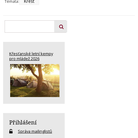
Křest
Témata:
Křesťanské letní kempy
pro mládež 2026
Přihlášení
Správa mailinglistů