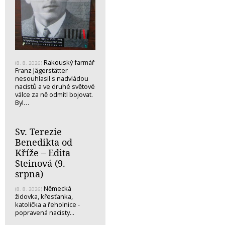
Rakouský farmář
(8. 8. 2026)
Franz Jägerstätter
nesouhlasil s nadvládou
nacistů a ve druhé světové
válce za ně odmítl bojovat.
Byl…
Sv. Terezie
Benedikta od
Kříže – Edita
Steinová (9.
srpna)
Německá
(8. 8. 2026)
židovka, křesťanka,
katolička a řeholnice -
popravená nacisty...