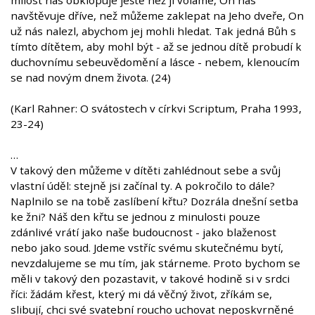
milost nás obklopuje ještě než ji voláme, On nás
navštěvuje dříve, než můžeme zaklepat na Jeho dveře, On
už nás nalezl, abychom jej mohli hledat. Tak jedná Bůh s
tímto dítětem, aby mohl být - až se jednou dítě probudí k
duchovnímu sebeuvědomění a lásce - nebem, klenoucím
se nad novým dnem života. (24)
(Karl Rahner: O svátostech v církvi Scriptum, Praha 1993,
23-24)
…
V takový den můžeme v dítěti zahlédnout sebe a svůj
vlastní úděl: stejně jsi začínal ty. A pokročilo to dále?
Naplnilo se na tobě zaslíbení křtu? Dozrála dnešní setba
ke žni? Náš den křtu se jednou z minulosti pouze
zdánlivé vrátí jako naše budoucnost - jako blaženost
nebo jako soud. Jdeme vstříc svému skutečnému bytí,
nevzdalujeme se mu tím, jak stárneme. Proto bychom se
měli v takový den pozastavit, v takové hodině si v srdci
říci: žádám křest, který mi dá věčný život, zříkám se,
slibují, chci své svatební roucho uchovat neposkvrněné