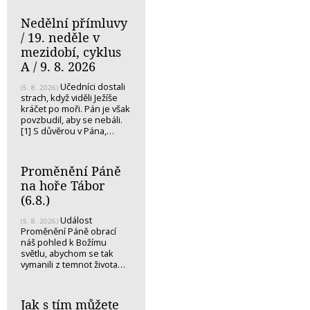
Nedělní přímluvy
/ 19. neděle v
mezidobí, cyklus
A / 9. 8. 2026
Učedníci dostali
(5. 8. 2026)
strach, když viděli Ježíše
kráčet po moři. Pán je však
povzbudil, aby se nebáli.
[1] S důvěrou v Pána,…
Proměnění Páně
na hoře Tábor
(6.8.)
Událost
(5. 8. 2026)
Proměnění Páně obrací
náš pohled k Božímu
světlu, abychom se tak
vymanili z temnot života…
Jak s tím můžete