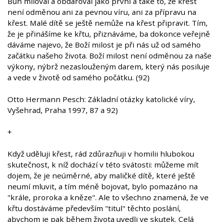
Bůh miloval a obdaroval jako první a také to, že křest
není odměnou ani za pevnou víru, ani za přípravu na
křest. Malé dítě se ještě nemůže na křest připravit. Tím,
že je přinášíme ke křtu, přiznáváme, ba dokonce veřejně
dáváme najevo, že Boží milost je při nás už od samého
začátku našeho života. Boží milost není odměnou za naše
výkony, nýbrž nezaslouženým darem, který nás posiluje
a vede v životě od samého počátku. (92)
Otto Hermann Pesch: Základní otázky katolické víry,
Vyšehrad, Praha 1997, 87 a 92)
+
Když uděluji křest, rád zdůrazňuji v homilii hlubokou
skutečnost, k níž dochází v této svátosti: můžeme mít
dojem, že je neúměrné, aby maličké dítě, které ještě
neumí mluvit, a tím méně bojovat, bylo pomazáno na
"krále, proroka a kněze". Ale to všechno znamená, že ve
křtu dostáváme především "titul" těchto poslání,
abychom je pak během života uvedli ve skutek. Celá