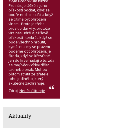
svým učedníkům blízko.
Pro nás je těžké s jeho
blízkostí počítat, když se
bouře nechce utišit a když
se cítíme být ohroženi
vlnami. Proto je třeba
prosit o dar víry, protože
víra nás udrží v Ježíšově
blízkosti i tenkrát, když se
bude všechno hroutit,
kymácet a my se právem
budeme cítit ohroženi. Je
škoda, když se křesťané
jen do krve hádají o to, zda
se mají věci v církvi dělat
tak nebo onak. Mohou
přitom ztratit ze zřetele
toho jediného, který
skutečně zachraňuje.
Zdroj:
Nedělní liturgie
Aktuality