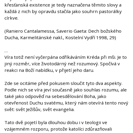
křesťanská existence je tedy naznačena těmito slovy a
každá z nich by opravdu stačila jako souhrn pastorálky
církve.
(Raniero Cantalamessa, Saverio Gaeta: Dech božského
Ducha, Karmelitánské nakl., Kostelní Vydří 1998, 29)
…
Víra totiž není vyčerpána odříkáváním Kréda při mši. Je to
jiný rozměr, více životodárný než rozumový. Spočívá v
reakci na Boží nabídku, v přijetí jeho daru.
Zde se ocitáme před pokusem sloučit tyto dva aspekty.
Podle nich se víra jeví současně jako souhlas rozumu, ale
také jako odpověď na sebesdělování Boha, jako
otevřenost Duchu svatému, který nám otevírá tento nový
svět: svět Ježíšův, svět evangelia.
Tato dvě pojetí byla dlouhou dobu i v teologii ve
vzájemném rozporu, protože katolíci zdůrazňovali