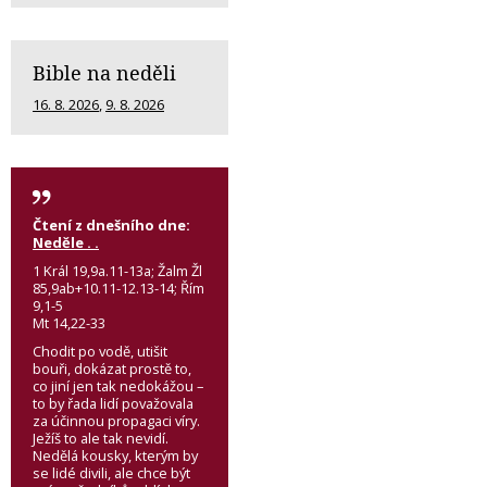
Bible na neděli
16. 8. 2026
,
9. 8. 2026
Čtení z dnešního dne:
Neděle . .
1 Král 19,9a.11-13a; Žalm Žl
85,9ab+10.11-12.13-14; Řím
9,1-5
Mt 14,22-33
Chodit po vodě, utišit
bouři, dokázat prostě to,
co jiní jen tak nedokážou –
to by řada lidí považovala
za účinnou propagaci víry.
Ježíš to ale tak nevidí.
Nedělá kousky, kterým by
se lidé divili, ale chce být