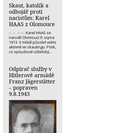
Skaut, katolík a
odbojář proti
nacistům: Karel
HAAS z Olomouce
Karel HAAS se
(9. 8. 2026)
narodil Olomouci 9. srpna
1913. V mládí působil velmi
aktivně ve skautingu. Poté,
co vystudoval učitelský…
Odpírač služby v
Hitlerově armádě
Franz Jägerstätter
– popraven
9.8.1943