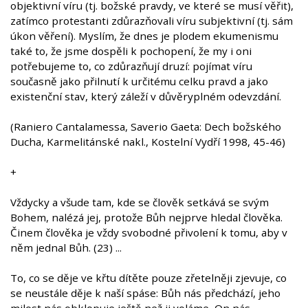
objektivní víru (tj. božské pravdy, ve které se musí věřit),
zatímco protestanti zdůrazňovali víru subjektivní (tj. sám
úkon věření). Myslím, že dnes je plodem ekumenismu
také to, že jsme dospěli k pochopení, že my i oni
potřebujeme to, co zdůrazňují druzí: pojímat víru
současně jako přilnutí k určitému celku pravd a jako
existenční stav, který záleží v důvěryplném odevzdání.
(Raniero Cantalamessa, Saverio Gaeta: Dech božského
Ducha, Karmelitánské nakl., Kostelní Vydří 1998, 45-46)
+
Vždycky a všude tam, kde se člověk setkává se svým
Bohem, nalézá jej, protože Bůh nejprve hledal člověka.
Činem člověka je vždy svobodné přivolení k tomu, aby v
něm jednal Bůh. (23) ...
To, co se děje ve křtu dítěte pouze zřetelněji zjevuje, co
se neustále děje k naší spáse: Bůh nás předchází, jeho