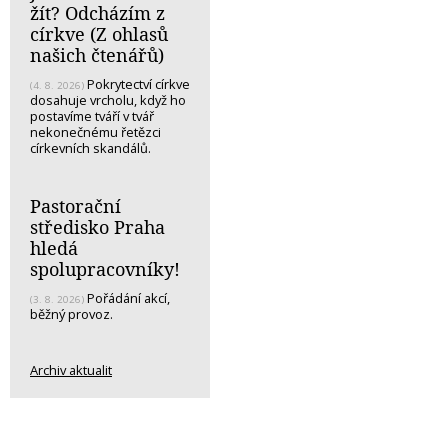
žít? Odcházím z
církve (Z ohlasů
našich čtenářů)
Pokrytectví církve
(4. 8. 2026)
dosahuje vrcholu, když ho
postavíme tváří v tvář
nekonečnému řetězci
církevních skandálů.
Pastorační
středisko Praha
hledá
spolupracovníky!
Pořádání akcí,
(3. 8. 2026)
běžný provoz.
Archiv aktualit