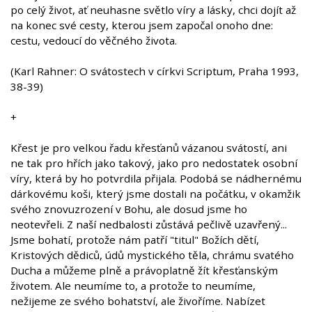
po celý život, ať neuhasne světlo víry a lásky, chci dojít až
na konec své cesty, kterou jsem započal onoho dne:
cestu, vedoucí do věčného života.
(Karl Rahner: O svátostech v církvi Scriptum, Praha 1993,
38-39)
+
Křest je pro velkou řadu křesťanů vázanou svátostí, ani
ne tak pro hřích jako takový, jako pro nedostatek osobní
víry, která by ho potvrdila přijala. Podobá se nádhernému
dárkovému koši, který jsme dostali na počátku, v okamžik
svého znovuzrození v Bohu, ale dosud jsme ho
neotevřeli. Z naší nedbalosti zůstává pečlivě uzavřený...
Jsme bohatí, protože nám patří "titul" Božích dětí,
Kristových dědiců, údů mystického těla, chrámu svatého
Ducha a můžeme plně a právoplatně žít křesťanským
životem. Ale neumíme to, a protože to neumíme,
nežijeme ze svého bohatství, ale živoříme. Nabízet