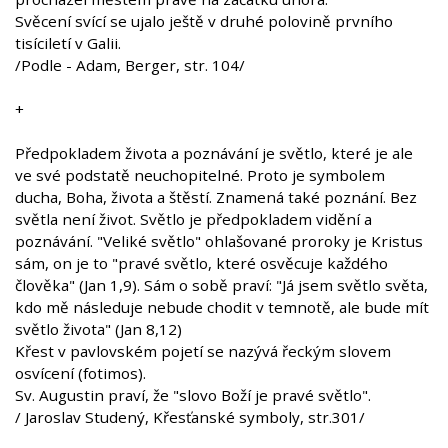
Svěcení svící se ujalo ještě v druhé polovině prvního
tisíciletí v Galii.
/Podle - Adam, Berger, str. 104/
+
Předpokladem života a poznávání je světlo, které je ale
ve své podstatě neuchopitelné. Proto je symbolem
ducha, Boha, života a štěstí. Znamená také poznání. Bez
světla není život. Světlo je předpokladem vidění a
poznávání. "Veliké světlo" ohlašované proroky je Kristus
sám, on je to "pravé světlo, které osvěcuje každého
člověka" (Jan 1,9). Sám o sobě praví: "Já jsem světlo světa,
kdo mě následuje nebude chodit v temnotě, ale bude mít
světlo života" (Jan 8,12)
Křest v pavlovském pojetí se nazývá řeckým slovem
osvícení (fotimos).
Sv. Augustin praví, že "slovo Boží je pravé světlo".
/ Jaroslav Studený, Křesťanské symboly, str.301/