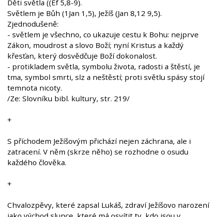
Děti světla ((Ef 5,8-9).
Světlem je Bůh (1Jan 1,5), Ježíš (Jan 8,12 9,5).
Zjednodušeně:
- světlem je všechno, co ukazuje cestu k Bohu: nejprve
Zákon, moudrost a slovo Boží; nyní Kristus a každý
křesťan, který dosvědčuje Boží dokonalost.
- protikladem světla, symbolu života, radosti a štěstí, je
tma, symbol smrti, slz a neštěstí; proti světlu spásy stojí
temnota nicoty.
/Ze: Slovníku bibl. kultury, str. 219/
+
S příchodem Ježíšovým přichází nejen záchrana, ale i
zatracení. V něm (skrze něho) se rozhodne o osudu
každého člověka.
+
Chvalozpěvy, které zapsal Lukáš, zdraví Ježíšovo narození
jako východ slunce, které má osvítit ty, kdo jsou v