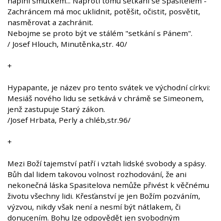
naplní smutkem... Naproti tomu setkání se Spasitelem -
Zachráncem má moc uklidnit, potěšit, očistit, posvětit,
nasměrovat a zachránit.
Nebojme se proto být ve stálém "setkání s Pánem".
/ Josef Hlouch, Minutěnka,str. 40/
+
Hypapante, je název pro tento svátek ve východní církvi:
Mesiáš nového lidu se setkává v chrámě se Simeonem,
jenž zastupuje Starý zákon.
/Josef Hrbata, Perly a chléb,str.96/
+
Mezi Boží tajemství patří i vztah lidské svobody a spásy.
Bůh dal lidem takovou volnost rozhodování, že ani
nekonečná láska Spasitelova nemůže přivést k věčnému
životu všechny lidi. Křesťanství je jen Božím pozváním,
výzvou, nikdy však není a nesmí být nátlakem, či
donucením. Bohu lze odpovědět jen svobodným