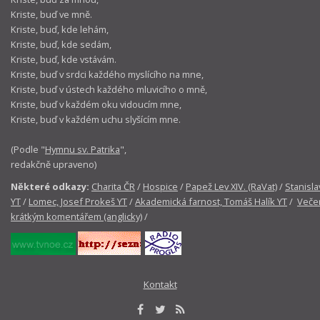
Kriste, buď ve mně.
Kriste, buď, kde lehám,
Kriste, buď, kde sedám,
Kriste, buď, kde vstávám.
Kriste, buď v srdci každého myslícího na mne,
Kriste, buď v ústech každého mluvicího o mně,
Kriste, buď v každém oku vidoucím mne,
Kriste, buď v každém uchu slyšícím mne.
(Podle "
Hymnu sv. Patrika
",
redakčně upraveno)
Některé odkazy:
Charita ČR
/
Hospice
/
Papež Lev XIV. (RaVat)
/
Stanisla
YT
/
Lomec, Josef Prokeš YT
/
Akademická farnost, Tomáš Halík YT
/
Večer
krátkým komentářem (anglicky)
/
Kontakt