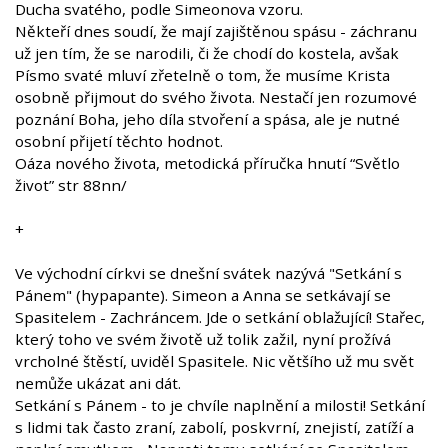
Ducha svatého, podle Simeonova vzoru.
Někteří dnes soudí, že mají zajištěnou spásu - záchranu
už jen tím, že se narodili, či že chodí do kostela, avšak
Písmo svaté mluví zřetelně o tom, že musíme Krista
osobně přijmout do svého života. Nestačí jen rozumové
poznání Boha, jeho díla stvoření a spása, ale je nutné
osobní přijetí těchto hodnot.
Oáza nového života, metodická příručka hnutí “Světlo
život” str 88nn/
+
Ve východní církvi se dnešní svátek nazývá "Setkání s
Pánem" (hypapante). Simeon a Anna se setkávají se
Spasitelem - Zachráncem. Jde o setkání oblažující! Stařec,
který toho ve svém životě už tolik zažil, nyní prožívá
vrcholné štěstí, uviděl Spasitele. Nic většího už mu svět
nemůže ukázat ani dát.
Setkání s Pánem - to je chvíle naplnění a milosti! Setkání
s lidmi tak často zraní, zabolí, poskvrní, znejistí, zatíží a