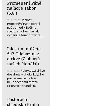
Proměnění Páně
na hoře Tábor
(6.8.)
Událost
(5. 8. 2026)
Proměnění Páně obrací
náš pohled k Božímu
světlu, abychom se tak
vymanili z temnot života…
Jak s tím můžete
žít? Odcházím z
církve (Z ohlasů
našich čtenářů)
Pokrytectví církve
(4. 8. 2026)
dosahuje vrcholu, když ho
postavíme tváří v tvář
nekonečnému řetězci
církevních skandálů.
Pastorační
středisko Praha