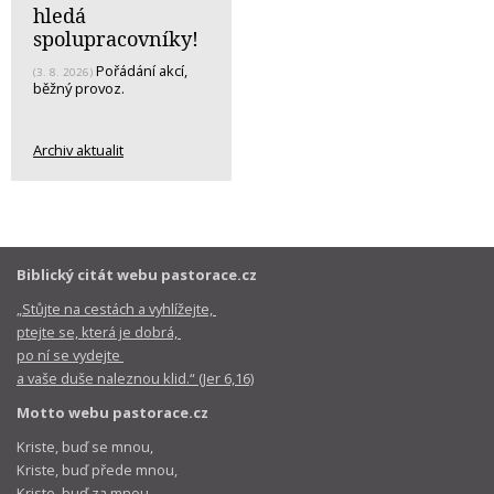
hledá
spolupracovníky!
Pořádání akcí,
(3. 8. 2026)
běžný provoz.
Archiv aktualit
Biblický citát webu pastorace.cz
„Stůjte na cestách a vyhlížejte,
ptejte se, která je dobrá,
po ní se vydejte
a vaše duše naleznou klid.“ (Jer 6,16)
Motto webu pastorace.cz
Kriste, buď se mnou,
Kriste, buď přede mnou,
Kriste, buď za mnou,