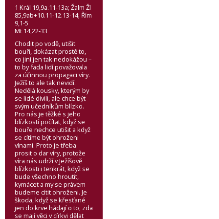
1 Král 19,9a.11-13a; Žalm Žl
85,9ab+10.11-12.13-14; Řím
9,1-5
Mt 14,22-33
Chodit po vodě, utišit
bouři, dokázat prostě to,
co jiní jen tak nedokážou –
to by řada lidí považovala
za účinnou propagaci víry.
Ježíš to ale tak nevidí.
Nedělá kousky, kterým by
se lidé divili, ale chce být
svým učedníkům blízko.
Pro nás je těžké s jeho
blízkostí počítat, když se
bouře nechce utišit a když
se cítíme být ohroženi
vlnami. Proto je třeba
prosit o dar víry, protože
víra nás udrží v Ježíšově
blízkosti i tenkrát, když se
bude všechno hroutit,
kymácet a my se právem
budeme cítit ohroženi. Je
škoda, když se křesťané
jen do krve hádají o to, zda
se mají věci v církvi dělat