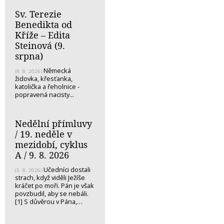
Sv. Terezie
Benedikta od
Kříže – Edita
Steinová (9.
srpna)
Německá
(8. 8. 2026)
židovka, křesťanka,
katolička a řeholnice -
popravená nacisty...
Nedělní přímluvy
/ 19. neděle v
mezidobí, cyklus
A / 9. 8. 2026
Učedníci dostali
(5. 8. 2026)
strach, když viděli Ježíše
kráčet po moři. Pán je však
povzbudil, aby se nebáli.
[1] S důvěrou v Pána,…