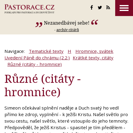
Nezanedbávej sebe!
-
archív citátů
Navigace:
Tematické texty
H
Hromnice, svátek
Uvedení Páně do chrámu (2.2.)
Krátké texty, citáty
Různé (citáty - hromnice)
Různé (citáty -
hromnice)
Simeon očekával splnění naděje a Duch svatý ho vedl
přímo ke zdroji, vyplnění - k Ježíši Kristu. Našel světlo pro
svou cestu, našel světlo, které vstoupilo do jeho temnoty.
Předpověděl, že Ježíš Kristus - spasitel je tím předělem -