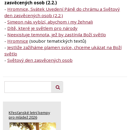
zasvěcených osob (2.2.)
-
Hromnice, Svátek Uvedení Páně do chrámu a Světový
den zasvěcených osob (2.2.)
-
Simeon nás vybízí, abychom i my žehnali
-
Dítě, které je světlem pro národy
-
Neexistuje temnota, jež by zastínila Boží světlo
-
Hromnice
(soubor tematických textů)
-
Jestliže zažíháme plamen svíce, chceme ukázat na Boží
světlo
-
Světový den zasvěcených osob
Křesťanské letní kempy
pro mládež 2026