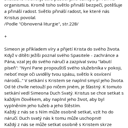
organismus. Kromě toho světlo přináší bezpečí, potěšuje
a přináší radost. Světlo přináší radost, ke které nás
Kristus povolal.
/Podle "Obnovená liturgie", str.228/
+
Simeon je příkladem víry a přijetí Krista do svého života.
Když v dítěti Ježíši poznal svého Spasitele - zachránce a
Pána, vzal jej do svého náručí a zazpíval svou "labutí
píseň": "Nyní Pane propouštíš svého služebníka v pokoji,
neboť moje oči uviděly tvou spásu, světlo k osvícení
národů..." V setkání s Kristem se naplnil smysl jeho života.
Od té chvíle netouží po ničem jiném, je šťastný. K tomuto
setkání vedl Simeona Duch Svatý. Kristus se chce setkat s
každým člověkem, aby naplnil jeho život, aby byl
vyplněním jeho tužeb a jeho štěstím.
Každý z nás se s Ním může osobně setkat, vzít ho do
náručí. Duch svatý nás k tomu může uschopnit!
Každý z nás se může setkat osobně s Kristem skrze