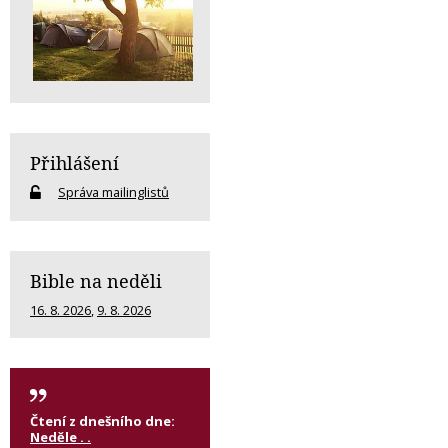
Přihlášení
Správa mailinglistů
Bible na neděli
16. 8. 2026
,
9. 8. 2026
Čtení z dnešního dne:
Neděle . .