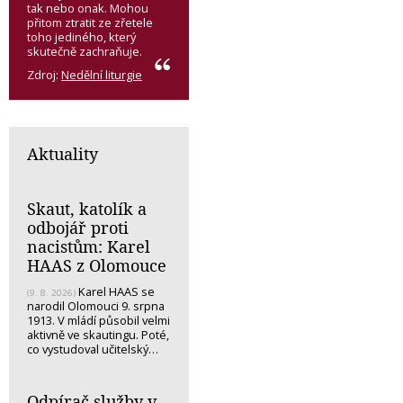
tak nebo onak. Mohou
přitom ztratit ze zřetele
toho jediného, který
skutečně zachraňuje.
Zdroj:
Nedělní liturgie
Aktuality
Skaut, katolík a
odbojář proti
nacistům: Karel
HAAS z Olomouce
Karel HAAS se
(9. 8. 2026)
narodil Olomouci 9. srpna
1913. V mládí působil velmi
aktivně ve skautingu. Poté,
co vystudoval učitelský…
Odpírač služby v