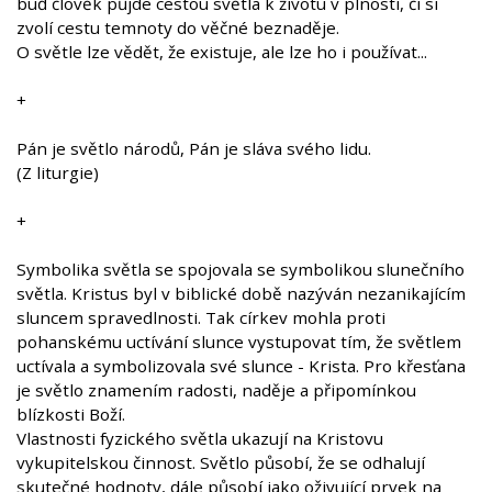
buď člověk půjde cestou světla k životu v plnosti, či si
zvolí cestu temnoty do věčné beznaděje.
O světle lze vědět, že existuje, ale lze ho i používat...
+
Pán je světlo národů, Pán je sláva svého lidu.
(Z liturgie)
+
Symbolika světla se spojovala se symbolikou slunečního
světla. Kristus byl v biblické době nazýván nezanikajícím
sluncem spravedlnosti. Tak církev mohla proti
pohanskému uctívání slunce vystupovat tím, že světlem
uctívala a symbolizovala své slunce - Krista. Pro křesťana
je světlo znamením radosti, naděje a připomínkou
blízkosti Boží.
Vlastnosti fyzického světla ukazují na Kristovu
vykupitelskou činnost. Světlo působí, že se odhalují
skutečné hodnoty, dále působí jako oživující prvek na