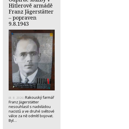
Hitlerově armádě
Franz Jägerstätter
– popraven
9.8.1943
Rakouský farmář
(8. 8. 2026)
Franz Jägerstätter
nesouhlasil s nadvládou
nacistů a ve druhé světové
válce za ně odmítl bojovat.
Byl…