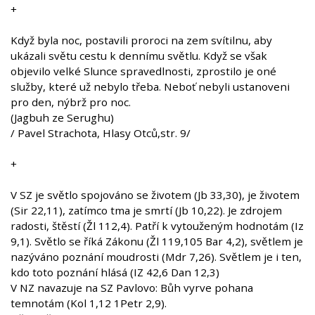
+
Když byla noc, postavili proroci na zem svítilnu, aby
ukázali světu cestu k dennímu světlu. Když se však
objevilo velké Slunce spravedlnosti, zprostilo je oné
služby, které už nebylo třeba. Neboť nebyli ustanoveni
pro den, nýbrž pro noc.
(Jagbuh ze Serughu)
/ Pavel Strachota, Hlasy Otců,str. 9/
+
V SZ je světlo spojováno se životem (Jb 33,30), je životem
(Sir 22,11), zatímco tma je smrtí (Jb 10,22). Je zdrojem
radosti, štěstí (Žl 112,4). Patří k vytouženým hodnotám (Iz
9,1). Světlo se říká Zákonu (Žl 119,105 Bar 4,2), světlem je
nazýváno poznání moudrosti (Mdr 7,26). Světlem je i ten,
kdo toto poznání hlásá (IZ 42,6 Dan 12,3)
V NZ navazuje na SZ Pavlovo: Bůh vyrve pohana
temnotám (Kol 1,12 1Petr 2,9).