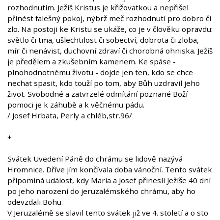
rozhodnutím. Ježíš Kristus je křižovatkou a nepřišel
přinést falešný pokoj, nýbrž meč rozhodnutí pro dobro či
zlo. Na postoji ke Kristu se ukáže, co je v člověku opravdu:
světlo či tma, ušlechtilost či sobectví, dobrota či zloba,
mír či nenávist, duchovní zdraví či chorobná ohniska. Ježíš
je předělem a zkušebním kamenem. Ke spáse -
plnohodnotnému životu - dojde jen ten, kdo se chce
nechat spasit, kdo touží po tom, aby Bůh uzdravil jeho
život. Svobodné a zatvrzelé odmítání poznané Boží
pomoci je k záhubě a k věčnému pádu.
/ Josef Hrbata, Perly a chléb,str.96/
+
Svátek Uvedení Páně do chrámu se lidově nazývá
Hromnice. Dříve jím končívala doba vánoční. Tento svátek
připomíná událost, kdy Maria a Josef přinesli Ježíše 40 dní
po jeho narození do jeruzalémského chrámu, aby ho
odevzdali Bohu.
V Jeruzalémě se slavil tento svátek již ve 4. století a o sto