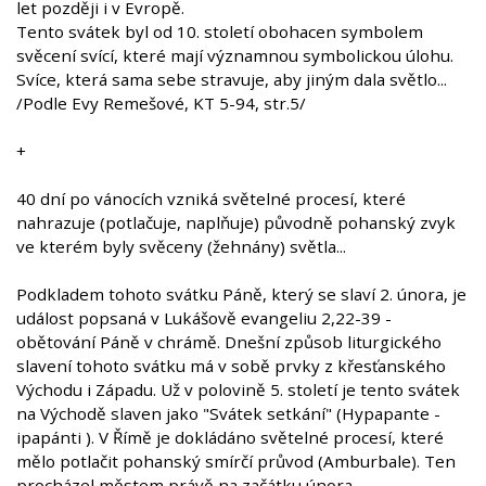
let později i v Evropě.
Tento svátek byl od 10. století obohacen symbolem
svěcení svící, které mají významnou symbolickou úlohu.
Svíce, která sama sebe stravuje, aby jiným dala světlo...
/Podle Evy Remešové, KT 5-94, str.5/
+
40 dní po vánocích vzniká světelné procesí, které
nahrazuje (potlačuje, naplňuje) původně pohanský zvyk
ve kterém byly svěceny (žehnány) světla...
Podkladem tohoto svátku Páně, který se slaví 2. února, je
událost popsaná v Lukášově evangeliu 2,22-39 -
obětování Páně v chrámě. Dnešní způsob liturgického
slavení tohoto svátku má v sobě prvky z křesťanského
Východu i Západu. Už v polovině 5. století je tento svátek
na Východě slaven jako "Svátek setkání" (Hypapante -
ipapánti ). V Římě je dokládáno světelné procesí, které
mělo potlačit pohanský smírčí průvod (Amburbale). Ten
procházel městem právě na začátku února.