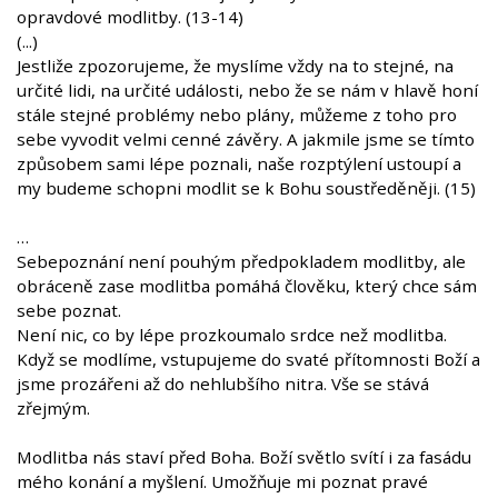
opravdové modlitby. (13-14)
(...)
Jestliže zpozorujeme, že myslíme vždy na to stejné, na
určité lidi, na určité události, nebo že se nám v hlavě honí
stále stejné problémy nebo plány, můžeme z toho pro
sebe vyvodit velmi cenné závěry. A jakmile jsme se tímto
způsobem sami lépe poznali, naše rozptýlení ustoupí a
my budeme schopni modlit se k Bohu soustředěněji. (15)
…
Sebepoznání není pouhým předpokladem modlitby, ale
obráceně zase modlitba pomáhá člověku, který chce sám
sebe poznat.
Není nic, co by lépe prozkoumalo srdce než modlitba.
Když se modlíme, vstupujeme do svaté přítomnosti Boží a
jsme prozářeni až do nehlubšího nitra. Vše se stává
zřejmým.
Modlitba nás staví před Boha. Boží světlo svítí i za fasádu
mého konání a myšlení. Umožňuje mi poznat pravé