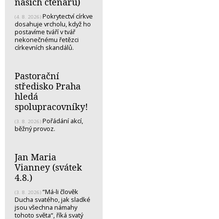
našich čtenářů)
Pokrytectví církve
(4. 8. 2026)
dosahuje vrcholu, když ho
postavíme tváří v tvář
nekonečnému řetězci
církevních skandálů.
Pastorační
středisko Praha
hledá
spolupracovníky!
Pořádání akcí,
(3. 8. 2026)
běžný provoz.
Jan Maria
Vianney (svátek
4.8.)
“Má-li člověk
(3. 8. 2026)
Ducha svatého, jak sladké
jsou všechna námahy
tohoto světa“, říká svatý