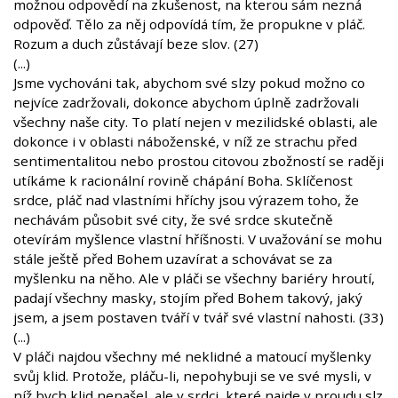
možnou odpovědí na zkušenost, na kterou sám nezná
odpověď. Tělo za něj odpovídá tím, že propukne v pláč.
Rozum a duch zůstávají beze slov. (27)
(...)
Jsme vychováni tak, abychom své slzy pokud možno co
nejvíce zadržovali, dokonce abychom úplně zadržovali
všechny naše city. To platí nejen v mezilidské oblasti, ale
dokonce i v oblasti náboženské, v níž ze strachu před
sentimentalitou nebo prostou citovou zbožností se raději
utíkáme k racionální rovině chápání Boha. Sklíčenost
srdce, pláč nad vlastními hříchy jsou výrazem toho, že
nechávám působit své city, že své srdce skutečně
otevírám myšlence vlastní hříšnosti. V uvažování se mohu
stále ještě před Bohem uzavírat a schovávat se za
myšlenku na něho. Ale v pláči se všechny bariéry hroutí,
padají všechny masky, stojím před Bohem takový, jaký
jsem, a jsem postaven tváří v tvář své vlastní nahosti. (33)
(...)
V pláči najdou všechny mé neklidné a matoucí myšlenky
svůj klid. Protože, pláču-li, nepohybuji se ve své mysli, v
níž bych klid nenašel, ale v srdci, které najde v proudu slz