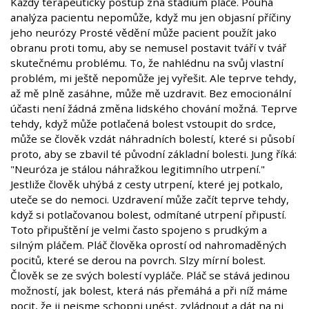
Každý terapeutický postup zná stádium pláče. Pouhá
analýza pacientu nepomůže, když mu jen objasní příčiny
jeho neurózy Prosté vědění může pacient použít jako
obranu proti tomu, aby se nemusel postavit tváří v tvář
skutečnému problému. To, že nahlédnu na svůj vlastní
problém, mi ještě nepomůže jej vyřešit. Ale teprve tehdy,
až mě plně zasáhne, může mě uzdravit. Bez emocionální
účasti není žádná změna lidského chování možná. Teprve
tehdy, když může potlačená bolest vstoupit do srdce,
může se člověk vzdát náhradních bolestí, které si působí
proto, aby se zbavil té původní základní bolesti. Jung říká:
"Neuróza je stálou náhražkou legitimního utrpení."
Jestliže člověk uhýbá z cesty utrpení, které jej potkalo,
uteče se do nemoci. Uzdravení může začít teprve tehdy,
když si potlačovanou bolest, odmítané utrpení připustí.
Toto připuštění je velmi často spojeno s prudkým a
silným pláčem. Pláč člověka oprostí od nahromaděných
pocitů, které se derou na povrch. Slzy mírní bolest.
Člověk se ze svých bolestí vypláče. Pláč se stává jedinou
možností, jak bolest, která nás přemáhá a při níž máme
pocit, že ji nejsme schopni unést, zvládnout a dát na ni