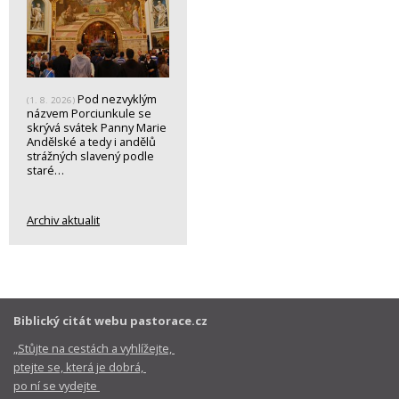
Pod nezvyklým
(1. 8. 2026)
názvem Porciunkule se
skrývá svátek Panny Marie
Andělské a tedy i andělů
strážných slavený podle
staré…
Archiv aktualit
Biblický citát webu pastorace.cz
„Stůjte na cestách a vyhlížejte,
ptejte se, která je dobrá,
po ní se vydejte