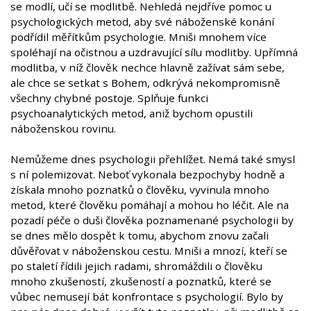
se modlí, učí se modlitbě. Nehledá nejdříve pomoc u
psychologických metod, aby své náboženské konání
podřídil měřítkům psychologie. Mniši mnohem více
spoléhají na očistnou a uzdravující sílu modlitby. Upřímná
modlitba, v níž člověk nechce hlavně zažívat sám sebe,
ale chce se setkat s Bohem, odkrývá nekompromisně
všechny chybné postoje. Splňuje funkci
psychoanalytických metod, aniž bychom opustili
náboženskou rovinu.
Nemůžeme dnes psychologii přehlížet. Nemá také smysl
s ní polemizovat. Neboť vykonala bezpochyby hodně a
získala mnoho poznatků o člověku, vyvinula mnoho
metod, které člověku pomáhají a mohou ho léčit. Ale na
pozadí péče o duši člověka poznamenané psychologii by
se dnes mělo dospět k tomu, abychom znovu začali
důvěřovat v náboženskou cestu. Mniši a mnozí, kteří se
po staletí řídili jejich radami, shromáždili o člověku
mnoho zkušeností, zkušeností a poznatků, které se
vůbec nemusejí bát konfrontace s psychologií. Bylo by