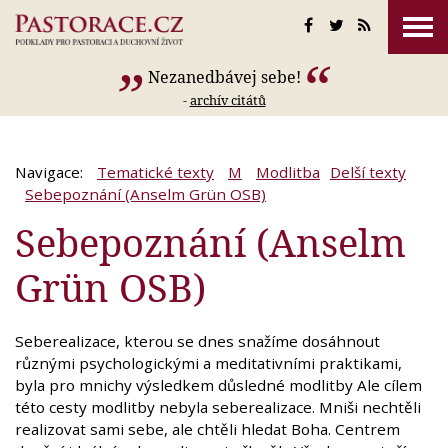
Nezanedbávej sebe!
-
archív citátů
Navigace:
Tematické texty
M
Modlitba
Delší texty
Sebepoznání (Anselm Grün OSB)
Sebepoznání (Anselm
Grün OSB)
Seberealizace, kterou se dnes snažíme dosáhnout
různými psychologickými a meditativními praktikami,
byla pro mnichy výsledkem důsledné modlitby Ale cílem
této cesty modlitby nebyla seberealizace. Mniši nechtěli
realizovat sami sebe, ale chtěli hledat Boha. Centrem