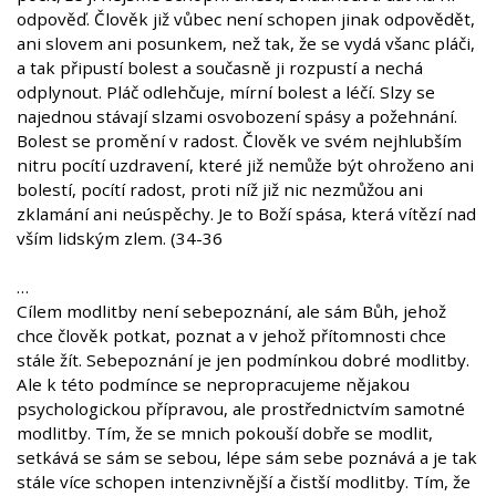
odpověď. Člověk již vůbec není schopen jinak odpovědět,
ani slovem ani posunkem, než tak, že se vydá všanc pláči,
a tak připustí bolest a současně ji rozpustí a nechá
odplynout. Pláč odlehčuje, mírní bolest a léčí. Slzy se
najednou stávají slzami osvobození spásy a požehnání.
Bolest se promění v radost. Člověk ve svém nejhlubším
nitru pocítí uzdravení, které již nemůže být ohroženo ani
bolestí, pocítí radost, proti níž již nic nezmůžou ani
zklamání ani neúspěchy. Je to Boží spása, která vítězí nad
vším lidským zlem. (34-36
…
Cílem modlitby není sebepoznání, ale sám Bůh, jehož
chce člověk potkat, poznat a v jehož přítomnosti chce
stále žít. Sebepoznání je jen podmínkou dobré modlitby.
Ale k této podmínce se nepropracujeme nějakou
psychologickou přípravou, ale prostřednictvím samotné
modlitby. Tím, že se mnich pokouší dobře se modlit,
setkává se sám se sebou, lépe sám sebe poznává a je tak
stále více schopen intenzivnější a čistší modlitby. Tím, že