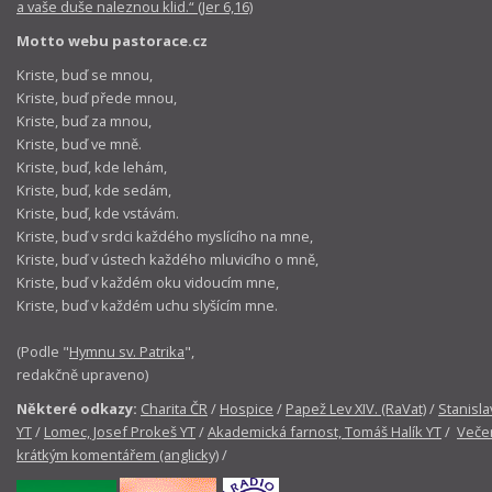
a vaše duše naleznou klid.“ (Jer 6,16)
Motto webu pastorace.cz
Kriste, buď se mnou,
Kriste, buď přede mnou,
Kriste, buď za mnou,
Kriste, buď ve mně.
Kriste, buď, kde lehám,
Kriste, buď, kde sedám,
Kriste, buď, kde vstávám.
Kriste, buď v srdci každého myslícího na mne,
Kriste, buď v ústech každého mluvicího o mně,
Kriste, buď v každém oku vidoucím mne,
Kriste, buď v každém uchu slyšícím mne.
(Podle "
Hymnu sv. Patrika
",
redakčně upraveno)
Některé odkazy:
Charita ČR
/
Hospice
/
Papež Lev XIV. (RaVat)
/
Stanisla
YT
/
Lomec, Josef Prokeš YT
/
Akademická farnost, Tomáš Halík YT
/
Večer
krátkým komentářem (anglicky)
/