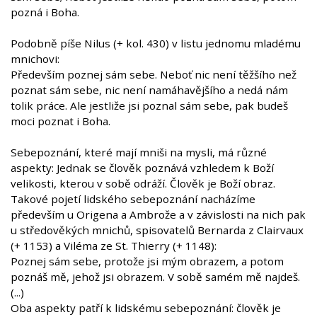
pozná i Boha.
Podobně píše Nilus (+ kol. 430) v listu jednomu mladému
mnichovi:
Především poznej sám sebe. Neboť nic není těžšího než
poznat sám sebe, nic není namáhavějšího a nedá nám
tolik práce. Ale jestliže jsi poznal sám sebe, pak budeš
moci poznat i Boha.
Sebepoznání, které mají mniši na mysli, má různé
aspekty: Jednak se člověk poznává vzhledem k Boží
velikosti, kterou v sobě odráží. Člověk je Boží obraz.
Takové pojetí lidského sebepoznání nacházíme
především u Origena a Ambrože a v závislosti na nich pak
u středověkých mnichů, spisovatelů Bernarda z Clairvaux
(+ 1153) a Viléma ze St. Thierry (+ 1148):
Poznej sám sebe, protože jsi mým obrazem, a potom
poznáš mě, jehož jsi obrazem. V sobě samém mě najdeš.
(...)
Oba aspekty patří k lidskému sebepoznání: člověk je