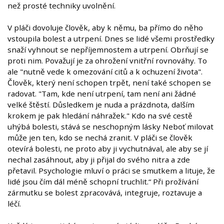
než prosté techniky uvolnění.
V pláči dovoluje člověk, aby k němu, ba přímo do něho
vstoupila bolest a utrpení. Dnes se lidé všemi prostředky
snaží vyhnout se nepříjemnostem a utrpení. Obrňují se
proti nim. Považují je za ohrožení vnitřní rovnováhy. To
ale "nutně vede k omezování citů a k ochuzení života".
Člověk, který není schopen trpět, není také schopen se
radovat. "Tam, kde není utrpení, tam není ani žádné
velké štěstí. Důsledkem je nuda a prázdnota, dalším
krokem je pak hledání náhražek." Kdo na své cestě
uhýbá bolesti, stává se neschopným lásky Neboť milovat
může jen ten, kdo se nechá zranit. V pláči se člověk
otevírá bolesti, ne proto aby ji vychutnával, ale aby se jí
nechal zasáhnout, aby ji přijal do svého nitra a zde
přetavil. Psychologie mluví o práci se smutkem a lituje, že
lidé jsou čím dál méně schopní truchlit.“ Při prožívání
zármutku se bolest zpracovává, integruje, roztavuje a
léčí.