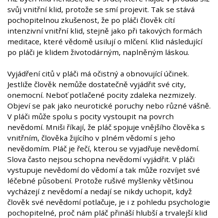
svůj vnitřní klid, protože se smí projevit. Tak se stává
pochopitelnou zkušenost, že po pláči člověk cítí
intenzivní vnitřní klid, stejně jako při takových formách
meditace, které vědomě usilují o mlčení. Klid následující
po pláči je klidem životodárným, naplněným láskou.
Vyjádření citů v pláči má očistný a obnovující účinek.
Jestliže člověk nemůže dostatečně vyjádřit své city,
onemocní. Neboť potlačené pocity zdaleka nezmizely.
Objeví se pak jako neurotické poruchy nebo různé vášně.
V pláči může spolu s pocity vystoupit na povrch
nevědomí. Mniši říkají, že pláč spojuje vnějšího člověka s
vnitřním, člověka žijícího v plném vědomí s jeho
nevědomím. Pláč je řečí, kterou se vyjadřuje nevědomí.
Slova často nejsou schopna nevědomí vyjádřit. V pláči
vystupuje nevědomí do vědomí a tak může rozvíjet své
léčebné působení. Protože rušivé myšlenky většinou
vycházejí z nevědomí a nedají se nikdy uchopit, když
člověk své nevědomí potlačuje, je i z pohledu psychologie
pochopitelné, proč nám pláč přináší hlubší a trvalejší klid