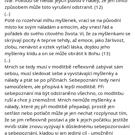
tvář. Pokouší se hledat jejich původ v naději, že jen tímto
způsobem může toto vyrušení odstranit. (12)
(...)
Poté co rozehnal mlhu myšlenek, vrací se na původní
místo ke svým náladám a emocím, aby vnesl řád a
pořádek do svého citového života. Ví, že za myšlenkami se
skrývají pocity A teprve tehdy, až emoce, jako žárlivost,
zlobu, nenávist a vztek vytlačí láska, dojdou jeho
myšlenky klidu a on se může obrátit k Bohu. (13)
(...)
Mnich se tedy musí v modlitbě reflexivně zabývat sám
sebou, musí sledovat sebe a vyvstávající myšlenky a
nálady a ptát se po příčinách. Sebepoznání tedy není
samoúčelem, ale přispívá k lepší modlitbě. Při
sebepoznání má být odstraněno všechno, co modlitbu
ruší a chce ji znemožnit. Mnich nemůže myšlenky a
nálady, které jej při modlitbě přepadají, prostě jen
setřást nebo potlačit může je jen nechat rozplynout tím,
že se jim reflexivně postaví a jde k jejich počátku. Jestliže
mniši stále znovu vyzývají k důslednému sebepozorování
a sebepoznání, kladou si jen jediný cíl - umožnění