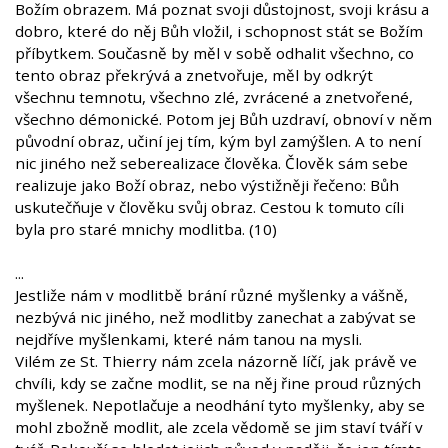
Božím obrazem. Má poznat svoji důstojnost, svoji krásu a
dobro, které do něj Bůh vložil, i schopnost stát se Božím
příbytkem. Současně by měl v sobě odhalit všechno, co
tento obraz překrývá a znetvořuje, měl by odkrýt
všechnu temnotu, všechno zlé, zvrácené a znetvořené,
všechno démonické. Potom jej Bůh uzdraví, obnoví v něm
původní obraz, učiní jej tím, kým byl zamýšlen. A to není
nic jiného než seberealizace člověka. Člověk sám sebe
realizuje jako Boží obraz, nebo výstižněji řečeno: Bůh
uskutečňuje v člověku svůj obraz. Cestou k tomuto cíli
byla pro staré mnichy modlitba. (10)
...
Jestliže nám v modlitbě brání různé myšlenky a vášně,
nezbývá nic jiného, než modlitby zanechat a zabývat se
nejdříve myšlenkami, které nám tanou na mysli.
Vilém ze St. Thierry nám zcela názorně líčí, jak právě ve
chvíli, kdy se začne modlit, se na něj řine proud různých
myšlenek. Nepotlačuje a neodhání tyto myšlenky, aby se
mohl zbožně modlit, ale zcela vědomě se jim staví tváří v