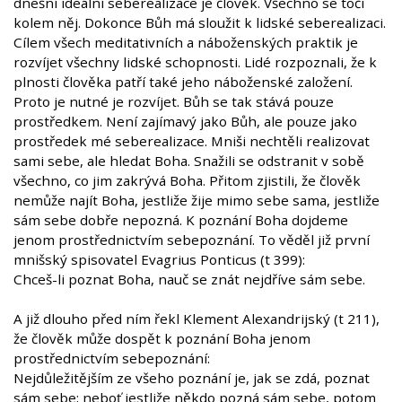
dnešní ideální seberealizace je člověk. Všechno se točí
kolem něj. Dokonce Bůh má sloužit k lidské seberealizaci.
Cílem všech meditativních a náboženských praktik je
rozvíjet všechny lidské schopnosti. Lidé rozpoznali, že k
plnosti člověka patří také jeho náboženské založení.
Proto je nutné je rozvíjet. Bůh se tak stává pouze
prostředkem. Není zajímavý jako Bůh, ale pouze jako
prostředek mé seberealizace. Mniši nechtěli realizovat
sami sebe, ale hledat Boha. Snažili se odstranit v sobě
všechno, co jim zakrývá Boha. Přitom zjistili, že člověk
nemůže najít Boha, jestliže žije mimo sebe sama, jestliže
sám sebe dobře nepozná. K poznání Boha dojdeme
jenom prostřednictvím sebepoznání. To věděl již první
mnišský spisovatel Evagrius Ponticus (t 399):
Chceš-li poznat Boha, nauč se znát nejdříve sám sebe.
A již dlouho před ním řekl Klement Alexandrijský (t 211),
že člověk může dospět k poznání Boha jenom
prostřednictvím sebepoznání:
Nejdůležitějším ze všeho poznání je, jak se zdá, poznat
sám sebe; neboť jestliže někdo pozná sám sebe, potom