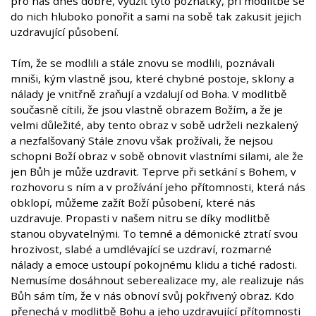
pro nás dnes dobré, využít tyto poznatky, při modlitbě se
do nich hluboko ponořit a sami na sobě tak zakusit jejich
uzdravující působení.
Tím, že se modlili a stále znovu se modlili, poznávali
mniši, kým vlastně jsou, které chybné postoje, sklony a
nálady je vnitřně zraňují a vzdalují od Boha. V modlitbě
současně cítili, že jsou vlastně obrazem Božím, a že je
velmi důležité, aby tento obraz v sobě udrželi nezkalený
a nezfalšovaný Stále znovu však prožívali, že nejsou
schopni Boží obraz v sobě obnovit vlastními silami, ale že
jen Bůh je může uzdravit. Teprve při setkání s Bohem, v
rozhovoru s ním a v prožívání jeho přítomnosti, která nás
obklopí, můžeme zažít Boží působení, které nás
uzdravuje. Propasti v našem nitru se díky modlitbě
stanou obyvatelnými. To temné a démonické ztratí svou
hrozivost, slabé a umdlévající se uzdraví, rozmarné
nálady a emoce ustoupí pokojnému klidu a tiché radosti.
Nemusíme dosáhnout seberealizace my, ale realizuje nás
Bůh sám tím, že v nás obnoví svůj pokřivený obraz. Kdo
přenechá v modlitbě Bohu a jeho uzdravující přítomnosti