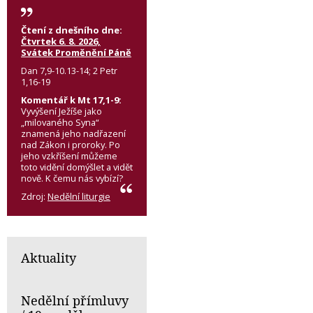
Čtení z dnešního dne:
Čtvrtek 6. 8. 2026,
Svátek Proměnění Páně
Dan 7,9-10.13-14; 2 Petr
1,16-19
Komentář k Mt 17,1-9:
Vyvýšení Ježíše jako
„milovaného Syna“
znamená jeho nadřazení
nad Zákon i proroky. Po
jeho vzkříšení můžeme
toto vidění domýšlet a vidět
nově. K čemu nás vybízí?
Zdroj:
Nedělní liturgie
Aktuality
Nedělní přímluvy