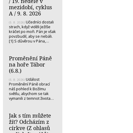
/ 19. neděle v
mezidobí, cyklus
A / 9. 8. 2026
Učedníci dostali
(5. 8. 2026)
strach, když viděli Ježíše
kráčet po moři. Pán je však
povzbudil, aby se nebáli.
[1] S důvěrou v Pána,…
Proměnění Páně
na hoře Tábor
(6.8.)
Událost
(5. 8. 2026)
Proměnění Páně obrací
náš pohled k Božímu
světlu, abychom se tak
vymanili z temnot života…
Jak s tím můžete
žít? Odcházím z
církve (Z ohlasů