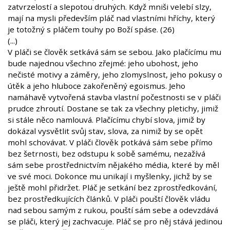
zatvrzelostí a slepotou druhých. Když mniši velebí slzy,
mají na mysli především pláč nad vlastními hříchy, který
je totožný s pláčem touhy po Boží spáse. (26)
(...)
V pláči se člověk setkává sám se sebou. Jako plačícímu mu
bude najednou všechno zřejmé: jeho ubohost, jeho
nečisté motivy a záměry, jeho zlomyslnost, jeho pokusy o
útěk a jeho hluboce zakořeněný egoismus. Jeho
namáhavě vytvořená stavba vlastní počestnosti se v pláči
prudce zhroutí. Dostane se tak za všechny pletichy, jimiž
si stále něco namlouvá. Plačícímu chybí slova, jimiž by
dokázal vysvětlit svůj stav, slova, za nimiž by se opět
mohl schovávat. V pláči člověk potkává sám sebe přímo
bez šetrnosti, bez odstupu k sobě samému, nezažívá
sám sebe prostřednictvím nějakého média, které by měl
ve své moci. Dokonce mu unikají i myšlenky, jichž by se
ještě mohl přidržet. Pláč je setkání bez zprostředkování,
bez prostředkujících článků. V pláči pouští člověk vládu
nad sebou samým z rukou, pouští sám sebe a odevzdává
se pláči, který jej zachvacuje. Pláč se pro něj stává jedinou