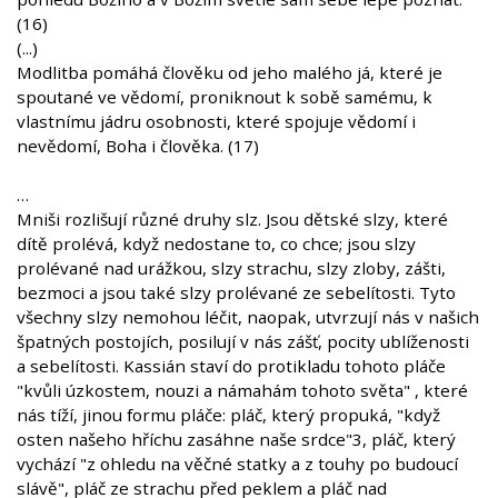
(16)
(...)
Modlitba pomáhá člověku od jeho malého já, které je
spoutané ve vědomí, proniknout k sobě samému, k
vlastnímu jádru osobnosti, které spojuje vědomí i
nevědomí, Boha i člověka. (17)
…
Mniši rozlišují různé druhy slz. Jsou dětské slzy, které
dítě prolévá, když nedostane to, co chce; jsou slzy
prolévané nad urážkou, slzy strachu, slzy zloby, zášti,
bezmoci a jsou také slzy prolévané ze sebelítosti. Tyto
všechny slzy nemohou léčit, naopak, utvrzují nás v našich
špatných postojích, posilují v nás zášť, pocity ublíženosti
a sebelítosti. Kassián staví do protikladu tohoto pláče
"kvůli úzkostem, nouzi a námahám tohoto světa" , které
nás tíží, jinou formu pláče: pláč, který propuká, "když
osten našeho hříchu zasáhne naše srdce"3, pláč, který
vychází "z ohledu na věčné statky a z touhy po budoucí
slávě", pláč ze strachu před peklem a pláč nad