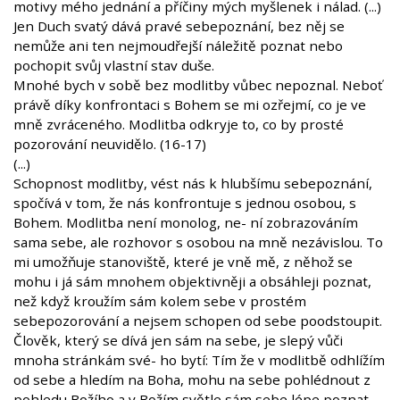
motivy mého jednání a příčiny mých myšlenek i nálad. (...)
Jen Duch svatý dává pravé sebepoznání, bez něj se
nemůže ani ten nejmoudřejší náležitě poznat nebo
pochopit svůj vlastní stav duše.
Mnohé bych v sobě bez modlitby vůbec nepoznal. Neboť
právě díky konfrontaci s Bohem se mi ozřejmí, co je ve
mně zvráceného. Modlitba odkryje to, co by prosté
pozorování neuvidělo. (16-17)
(...)
Schopnost modlitby, vést nás k hlubšímu sebepoznání,
spočívá v tom, že nás konfrontuje s jednou osobou, s
Bohem. Modlitba není monolog, ne- ní zobrazováním
sama sebe, ale rozhovor s osobou na mně nezávislou. To
mi umožňuje stanoviště, které je vně mě, z něhož se
mohu i já sám mnohem objektivněji a obsáhleji poznat,
než když kroužím sám kolem sebe v prostém
sebepozorování a nejsem schopen od sebe poodstoupit.
Člověk, který se dívá jen sám na sebe, je slepý vůči
mnoha stránkám své- ho bytí: Tím že v modlitbě odhlížím
od sebe a hledím na Boha, mohu na sebe pohlédnout z
pohledu Božího a v Božím světle sám sebe lépe poznat.