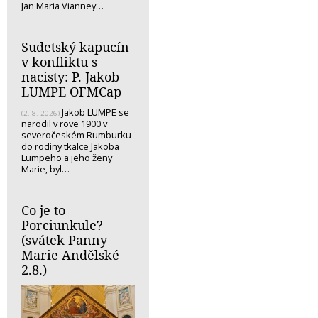
Jan Maria Vianney…
Sudetský kapucín
v konfliktu s
nacisty: P. Jakob
LUMPE OFMCap
Jakob LUMPE se
(2. 8. 2026)
narodil v rove 1900 v
severočeském Rumburku
do rodiny tkalce Jakoba
Lumpeho a jeho ženy
Marie, byl…
Co je to
Porciunkule?
(svátek Panny
Marie Andělské
2.8.)