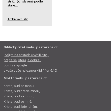
strážných slavený podle
staré…
Archiv aktualit
Biblický citát webu pastorace.cz
„Stůjte na cestách a vyhlížejte,
ptejte se, která je dobrá,
po ní se vydejte
a vaše duše naleznou klid.“ (Jer 6,16)
Motto webu pastorace.cz
Kriste, buď se mnou,
Kriste, buď přede mnou,
Kriste, buď za mnou,
Kriste, buď ve mně.
Kriste, buď, kde lehám,