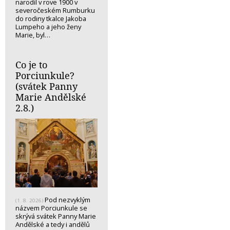
narodil v rove 1900 v
severočeském Rumburku
do rodiny tkalce Jakoba
Lumpeho a jeho ženy
Marie, byl…
Co je to
Porciunkule?
(svátek Panny
Marie Andělské
2.8.)
Pod nezvyklým
(1. 8. 2026)
názvem Porciunkule se
skrývá svátek Panny Marie
Andělské a tedy i andělů