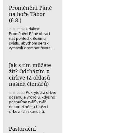
Proměnění Páně
na hoře Tábor
(6.8.)
Událost
(5. 8. 2026)
Proměnění Páně obrací
náš pohled k Božímu
světlu, abychom se tak
vymanili z temnot života…
Jak s tím můžete
žít? Odcházím z
církve (Z ohlasů
našich čtenářů)
Pokrytectví církve
(4. 8. 2026)
dosahuje vrcholu, když ho
postavíme tváří v tvář
nekonečnému řetězci
církevních skandálů.
Pastorační