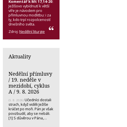
Komentář k Mt 17,14-20:
Ježíšovo vybídnutí k větší
víře je návodem pro
přímluvnou modlitbu: i za
ty, kdo trpí rozpolceností
dnešního světa.
Zdroj:
Nedělní liturgie
Aktuality
Nedělní přímluvy
/ 19. neděle v
mezidobí, cyklus
A / 9. 8. 2026
Učedníci dostali
(5. 8. 2026)
strach, když viděli Ježíše
kráčet po moři. Pán je však
povzbudil, aby se nebáli.
[1] S důvěrou v Pána,…