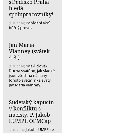
středisko Praha
hledá
spolupracovníky!
Pořádání akcí,
(3. 8. 2026)
běžný provoz.
Jan Maria
Vianney (svátek
4.8.)
“Má-li člověk
(3. 8. 2026)
Ducha svatého, jak sladké
jsou všechna námahy
tohoto světa“, říká svatý
Jan Maria Vianney…
Sudetský kapucín
v konfliktu s
nacisty: P. Jakob
LUMPE OFMCap
Jakob LUMPE se
(2. 8. 2026)