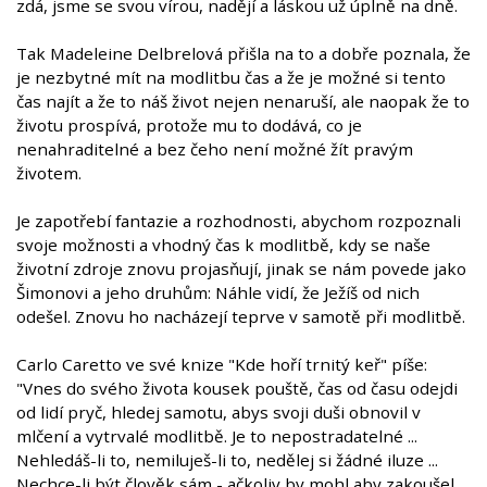
zdá, jsme se svou vírou, nadějí a láskou už úplně na dně.
Tak Madeleine Delbrelová přišla na to a dobře poznala, že
je nezbytné mít na modlitbu čas a že je možné si tento
čas najít a že to náš život nejen nenaruší, ale naopak že to
životu prospívá, protože mu to dodává, co je
nenahraditelné a bez čeho není možné žít pravým
životem.
Je zapotřebí fantazie a rozhodnosti, abychom rozpoznali
svoje možnosti a vhodný čas k modlitbě, kdy se naše
životní zdroje znovu projasňují, jinak se nám povede jako
Šimonovi a jeho druhům: Náhle vidí, že Ježíš od nich
odešel. Znovu ho nacházejí teprve v samotě při modlitbě.
Carlo Caretto ve své knize "Kde hoří trnitý keř" píše:
"Vnes do svého života kousek pouště, čas od času odejdi
od lidí pryč, hledej samotu, abys svoji duši obnovil v
mlčení a vytrvalé modlitbě. Je to nepostradatelné ...
Nehledáš-li to, nemiluješ-li to, nedělej si žádné iluze ...
Nechce-li být člověk sám - ačkoliv by mohl aby zakoušel