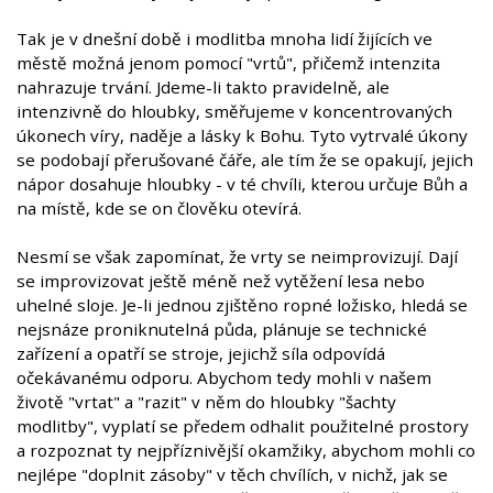
Tak je v dnešní době i modlitba mnoha lidí žijících ve
městě možná jenom pomocí "vrtů", přičemž intenzita
nahrazuje trvání. Jdeme-li takto pravidelně, ale
intenzivně do hloubky, směřujeme v koncentrovaných
úkonech víry, naděje a lásky k Bohu. Tyto vytrvalé úkony
se podobají přerušované čáře, ale tím že se opakují, jejich
nápor dosahuje hloubky - v té chvíli, kterou určuje Bůh a
na místě, kde se on člověku otevírá.
Nesmí se však zapomínat, že vrty se neimprovizují. Dají
se improvizovat ještě méně než vytěžení lesa nebo
uhelné sloje. Je-li jednou zjištěno ropné ložisko, hledá se
nejsnáze proniknutelná půda, plánuje se technické
zařízení a opatří se stroje, jejichž síla odpovídá
očekávanému odporu. Abychom tedy mohli v našem
životě "vrtat" a "razit" v něm do hloubky "šachty
modlitby", vyplatí se předem odhalit použitelné prostory
a rozpoznat ty nejpříznivější okamžiky, abychom mohli co
nejlépe "doplnit zásoby" v těch chvílích, v nichž, jak se