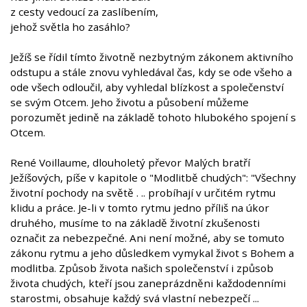
z cesty vedoucí za zaslíbením,
jehož světla ho zasáhlo?
Ježíš se řídil tímto životně nezbytným zákonem aktivního
odstupu a stále znovu vyhledával čas, kdy se ode všeho a
ode všech odloučil, aby vyhledal blízkost a společenství
se svým Otcem. Jeho životu a působení můžeme
porozumět jedině na základě tohoto hlubokého spojení s
Otcem.
René Voillaume, dlouholetý převor Malých bratří
Ježíšových, píše v kapitole o "Modlitbě chudých": "Všechny
životní pochody na světě . .. probíhají v určitém rytmu
klidu a práce. Je-li v tomto rytmu jedno příliš na úkor
druhého, musíme to na základě životní zkušenosti
označit za nebezpečné. Ani není možné, aby se tomuto
zákonu rytmu a jeho důsledkem vymykal život s Bohem a
modlitba. Způsob života našich společenství i způsob
života chudých, kteří jsou zaneprázdněni každodenními
starostmi, obsahuje každý svá vlastní nebezpečí ...