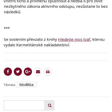
vnitřní ticho a proměnu zpustnout a nedbá-li pro život
nezbytného zákona aktivního odstupu, nezůstane to bez
následků.
***
Se svolením převzato z knihy
Hledejte moji tvář
, kterou
vydalo Karmelitánské nakladatelství.
Modlitba
Témata: