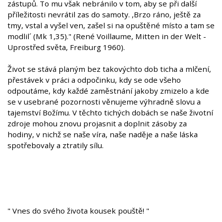
zástupů. To mu však nebránilo v tom, aby se při další
příležitosti nevrátil zas do samoty. ,Brzo ráno, ještě za
tmy, vstal a vyšel ven, zašel si na opuštěné místo a tam se
modlil´ (Mk 1,35)." (René Voillaume, Mitten in der Welt -
Uprostřed světa, Freiburg 1960).
Život se stává planým bez takovýchto dob ticha a mlčení,
přestávek v práci a odpočinku, kdy se ode všeho
odpoutáme, kdy každé zaměstnání jakoby zmizelo a kde
se v usebrané pozornosti věnujeme výhradně slovu a
tajemství Božímu. V těchto tichých dobách se naše životní
zdroje mohou znovu projasnit a doplnit zásoby za
hodiny, v nichž se naše víra, naše naděje a naše láska
spotřebovaly a ztratily sílu.
" Vnes do svého života kousek pouště! "