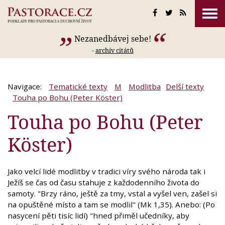
Nezanedbávej sebe!
-
archív citátů
Navigace:
Tematické texty
M
Modlitba
Delší texty
Touha po Bohu (Peter Köster)
Touha po Bohu (Peter
Köster)
Jako velcí lidé modlitby v tradici víry svého národa tak i
Ježíš se čas od času stahuje z každodenního života do
samoty. "Brzy ráno, ještě za tmy, vstal a vyšel ven, zašel si
na opuštěné místo a tam se modlil" (Mk 1,35). Anebo: (Po
nasycení pěti tisíc lidí) "hned přiměl učedníky, aby