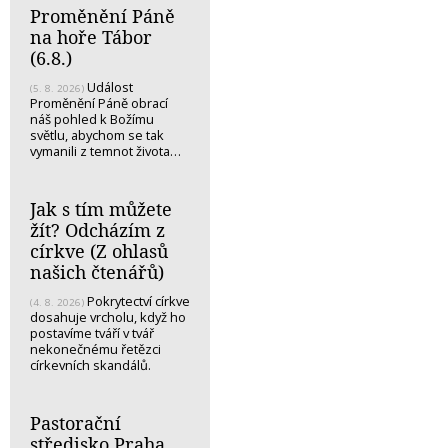
Proměnění Páně
na hoře Tábor
(6.8.)
Událost
(5. 8. 2026)
Proměnění Páně obrací
náš pohled k Božímu
světlu, abychom se tak
vymanili z temnot života…
Jak s tím můžete
žít? Odcházím z
církve (Z ohlasů
našich čtenářů)
Pokrytectví církve
(4. 8. 2026)
dosahuje vrcholu, když ho
postavíme tváří v tvář
nekonečnému řetězci
církevních skandálů.
Pastorační
středisko Praha