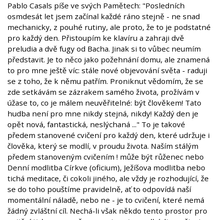
Pablo Casals píše ve svých Pamětech: "Posledních
osmdesát let jsem začínal každé ráno stejně - ne snad
mechanicky, z pouhé rutiny, ale proto, že to je podstatné
pro každý den. Přistoupím ke klavíru a zahraji dvě
preludia a dvě fugy od Bacha. Jinak si to vůbec neumím
představit. Je to něco jako požehnání domu, ale znamená
to pro mne ještě víc: stále nové objevování světa - raduji
se z toho, že k němu patřím. Proniknut vědomím, že se
zde setkávám se zázrakem samého života, prožívám v
úžase to, co je málem neuvěřitelné: být člověkem! Tato
hudba není pro mne nikdy stejná, nikdy! Každý den je
opět nová, fantastická, neslýchaná ..." To je takové
předem stanovené cvičení pro každý den, které udržuje i
člověka, který se modlí, v proudu života. Naším stálým
předem stanoveným cvičením ! může být růženec nebo
Denní modlitba Církve (oficium), Ježíšova modlitba nebo
tichá meditace, či cokoli jiného, ale vždy je rozhodující, že
se do toho pouštíme pravidelně, ať to odpovídá naší
momentální náladě, nebo ne - je to cvičení, které nemá
žádný zvláštní cíl. Nechá-li však někdo tento prostor pro