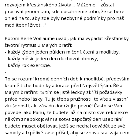
rozvojem křesťanského života ... Můžeme ... zůstat
pracovat jenom tam, kde dosáhneme toho, že se bere
ohled na to, aby zde byly nezbytné podmínky pro náš
modlitební život ..."
Potom René Voillaume uvádí, jak má vypadat křesťanský
životní rytmus u Malých bratří:
- každý týden jeden půlden mlčení, čtení a modlitby,
- každý měsíc jeden den duchovní obnovy,
- každý rok exercicie.
-
To se rozumí kromě denních dob k modlitbě, především
kromě tiché hodinky adorace před Nejsvětějším. Říká
Malým bratřím: "S tím se jistě leckdy zkříží požadavky
práce nebo lásky. Tu je třeba pružnosti, to víte z vlastní
zkušenosti, ale zásadu dodržujte pevně! Často se Vám
povede jako Pánu, že budete. až na místo své rekolekce
někým znepokojováni a sotva započatý den usebrání
budete muset obětovat. Ježíš se nechal odvádět ze své
samoty a trpělivě zase přišel, aby se znovu stal zajatcem