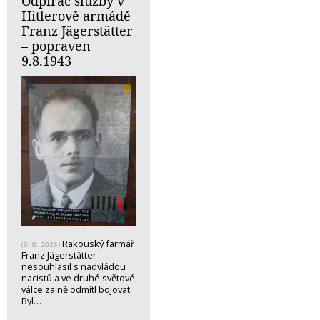
Odpírač služby v
Hitlerově armádě
Franz Jägerstätter
– popraven
9.8.1943
Rakouský farmář
(8. 8. 2026)
Franz Jägerstätter
nesouhlasil s nadvládou
nacistů a ve druhé světové
válce za ně odmítl bojovat.
Byl…