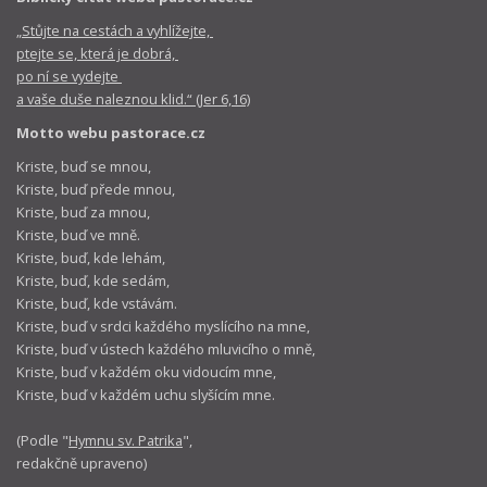
„Stůjte na cestách a vyhlížejte,
ptejte se, která je dobrá,
po ní se vydejte
a vaše duše naleznou klid.“ (Jer 6,16)
Motto webu pastorace.cz
Kriste, buď se mnou,
Kriste, buď přede mnou,
Kriste, buď za mnou,
Kriste, buď ve mně.
Kriste, buď, kde lehám,
Kriste, buď, kde sedám,
Kriste, buď, kde vstávám.
Kriste, buď v srdci každého myslícího na mne,
Kriste, buď v ústech každého mluvicího o mně,
Kriste, buď v každém oku vidoucím mne,
Kriste, buď v každém uchu slyšícím mne.
(Podle "
Hymnu sv. Patrika
",
redakčně upraveno)