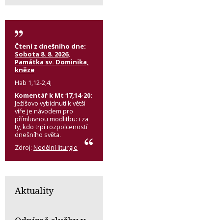
Čtení z dnešního dne:
Sobota 8. 8. 2026,
Památka sv. Dominika,
kněze
Hab 1,12-2,4;
Komentář k Mt 17,14-20:
Ježíšovo vybídnutí k větší
víře je návodem pro
přímluvnou modlitbu: i za
ty, kdo trpí rozpolceností
dnešního světa.
Zdroj:
Nedělní liturgie
Aktuality