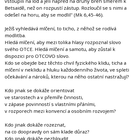
vstoupili na loď a jeli napřed na druhý břeh směrem k
Betsaidě, než on rozpustí zástup. Rozloučil se s nimi a
odešel na horu, aby se modlil" (Mk 6,45-46).
Ježíš vyhledává mlčení, to ticho, z něhož se rodívá
modlitba.
Hledá mlčení, aby mezi tolika hlasy rozpoznal slovo
svého OTCE. Hledá mlčení a samotu, aby zůstal k
dispozici pro OTCOVO slovo.
Kdo se obejde bez těchto chvil fyzického klidu, ticha a
mlčení v neklidu a hluku každodenního života, ve spleti
očekávání a nároků, kterou na něho ostatní nastražují?
Kdo jinak se dokáže orientovat
ve starostech a v přemíře činnosti,
v zápase povinností s vlastními přáními,
v rozporech mezi konvencí a osobním rozvojem?
Kdo jinak dokáže rozeznat,
na co doopravdy on sám klade důraz?
Kdo jinak dokáže nezbloudit