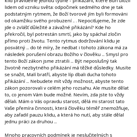
klid pravidelně jednou týdně - přikázání, které Bůh uložil
lidem od vzniku světa: odpočinek sedmého dne je tak
podstatným rytmem, že Boží tvorové jím byli formováni
od okamžiku svého probuzení .. . Nepociťujeme, že zde
jde o zvlášť důležité a závažné přikázání? Kde ho
překročil, byl potrestán smrtí, jako by spáchal zločin
přímo proti životu. Tento rytmus dodržování klidu je
posvátný ... do té míry, že nedbat i tohoto zákona má za
následek porušení obrazu Božího v člověku ... Smysl pro
tento Boží zákon jsme ztratili ... Být neposlušný tak
životně nezbytného přikázání má těžké důsledky. Musíte
se snažit, Malí bratří, abyste líp dbali ducha tohoto
přikázání ... Nebudete mít vždy možnost, abyste tento
zákon pozorovali v celém jeho rozsahu. Ale musíte dělat
to, co jenom Vám bude možné. Nevím, zda jste to vždy
dělali. Mám o Vás opravdu starost, dělá mi starost tato
Vaše přemíra činnosti, která člověku téměř znemožňuje,
aby zařadil pauzu klidu, a která ho nutí, aby stále dělal
jednu práci za druhou ...
Mnoho pracovních podmínek je neslučitelných s