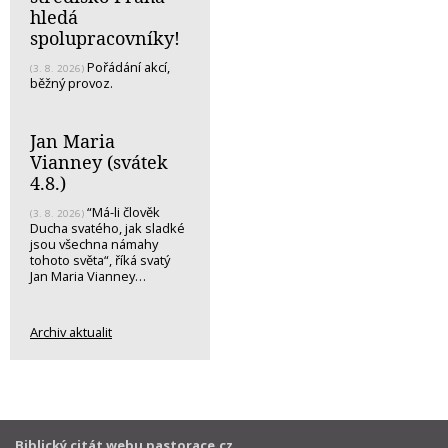
hledá
spolupracovníky!
Pořádání akcí,
(3. 8. 2026)
běžný provoz.
Jan Maria
Vianney (svátek
4.8.)
“Má-li člověk
(3. 8. 2026)
Ducha svatého, jak sladké
jsou všechna námahy
tohoto světa“, říká svatý
Jan Maria Vianney…
Archiv aktualit
Biblický citát webu pastorace.cz