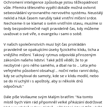
Ochromení inteligence způsobuje jistou těžkopádnost
vůle. Přemíra tělesného vypětí dokáže možná ovlivnit
sebeovládání vyrovnaného nervového systému. Neustálý
neklid a hluk časem narušily také vnitřní mlčení srdce.
Nechceme-li se klamat o svém vnitřním stavu, musíme si
tedy bezpodmínečně najít pravidelně čas, kdy můžeme
uvažovat o své víře, o evangeliu i sami o sobě.
V našich společenstvích musí být čas prokládán
pravidelně se opakujícími úseky fyzického klidu, ticha a
vnějšího mlčení. Takový rytmus odpovídá přirozeným
zákonům našeho lidství. Také Ježíš věděl, že to je
nezbytné i pro něho samého, a dbal na to ... Léta jeho
veřejného působení obsahují ... noční nebo ranní doby,
kdy se uchyloval do samoty, kde se v klidu modlil, nebo
se do ní uchýlil i s apoštoly, aby si několik dnů
odpočinuli."
Dále píše Voillaume svým Malým bratřím: "Na tomto
místě bych Vám rád připomněl velké přikázání dodržovat