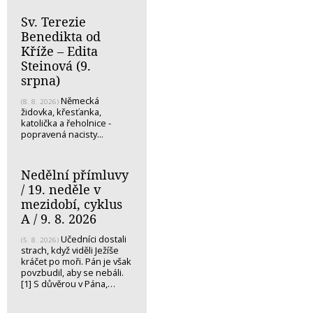
Sv. Terezie
Benedikta od
Kříže – Edita
Steinová (9.
srpna)
Německá
(8. 8. 2026)
židovka, křesťanka,
katolička a řeholnice -
popravená nacisty...
Nedělní přímluvy
/ 19. neděle v
mezidobí, cyklus
A / 9. 8. 2026
Učedníci dostali
(5. 8. 2026)
strach, když viděli Ježíše
kráčet po moři. Pán je však
povzbudil, aby se nebáli.
[1] S důvěrou v Pána,…