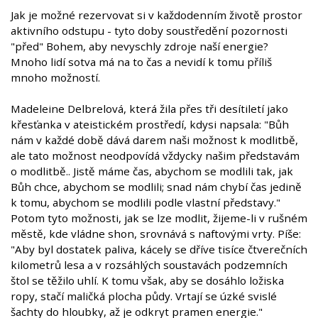
Jak je možné rezervovat si v každodenním životě prostor
aktivního odstupu - tyto doby soustředění pozornosti
"před" Bohem, aby nevyschly zdroje naší energie?
Mnoho lidí sotva má na to čas a nevidí k tomu příliš
mnoho možností.
Madeleine Delbrelová, která žila přes tři desítiletí jako
křesťanka v ateistickém prostředí, kdysi napsala: "Bůh
nám v každé době dává darem naši možnost k modlitbě,
ale tato možnost neodpovídá vždycky našim představám
o modlitbě.. Jistě máme čas, abychom se modlili tak, jak
Bůh chce, abychom se modlili; snad nám chybí čas jedině
k tomu, abychom se modlili podle vlastní představy."
Potom tyto možnosti, jak se lze modlit, žijeme-li v rušném
městě, kde vládne shon, srovnává s naftovými vrty. Píše:
"Aby byl dostatek paliva, kácely se dříve tisíce čtverečních
kilometrů lesa a v rozsáhlých soustavách podzemních
štol se těžilo uhlí. K tomu však, aby se dosáhlo ložiska
ropy, stačí maličká plocha půdy. Vrtají se úzké svislé
šachty do hloubky, až je odkryt pramen energie."