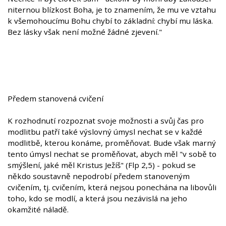
niternou blízkost Boha, je to znamením, že mu ve vztahu
k všemohoucímu Bohu chybí to základní: chybí mu láska.
Bez lásky však není možné žádné zjevení."
Předem stanovená cvičení
K rozhodnutí rozpoznat svoje možnosti a svůj čas pro
modlitbu patří také výslovný úmysl nechat se v každé
modlitbě, kterou konáme, proměňovat. Bude však marný
tento úmysl nechat se proměňovat, abych měl "v sobě to
smýšlení, jaké měl Kristus Ježíš" (Flp 2,5) - pokud se
někdo soustavně nepodrobí předem stanoveným
cvičením, tj. cvičením, která nejsou ponechána na libovůli
toho, kdo se modlí, a která jsou nezávislá na jeho
okamžité náladě.