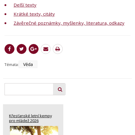
Delší texty
Krátké texty, citáty
Závěrečné poznámky, myšlenky, literatura, odkazy
Věda
Témata:
Křesťanské letní kempy
pro mládež 2026