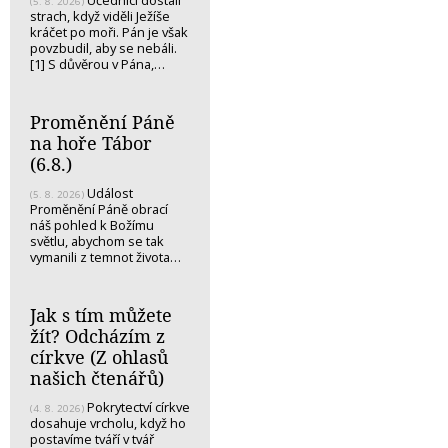
Učedníci dostali
(5. 8. 2026)
strach, když viděli Ježíše
kráčet po moři. Pán je však
povzbudil, aby se nebáli.
[1] S důvěrou v Pána,…
Proměnění Páně
na hoře Tábor
(6.8.)
Událost
(5. 8. 2026)
Proměnění Páně obrací
náš pohled k Božímu
světlu, abychom se tak
vymanili z temnot života…
Jak s tím můžete
žít? Odcházím z
církve (Z ohlasů
našich čtenářů)
Pokrytectví církve
(4. 8. 2026)
dosahuje vrcholu, když ho
postavíme tváří v tvář