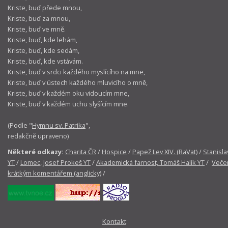
Kriste, buď přede mnou,
Kriste, buď za mnou,
Kriste, buď ve mně.
Kriste, buď, kde lehám,
Kriste, buď, kde sedám,
Kriste, buď, kde vstávám.
Kriste, buď v srdci každého myslícího na mne,
Kriste, buď v ústech každého mluvicího o mně,
Kriste, buď v každém oku vidoucím mne,
Kriste, buď v každém uchu slyšícím mne.
(Podle "
Hymnu sv. Patrika
",
redakčně upraveno)
Některé odkazy:
Charita ČR
/
Hospice
/
Papež Lev XIV. (RaVat)
/
Stanisla
YT
/
Lomec, Josef Prokeš YT
/
Akademická farnost, Tomáš Halík YT
/
Večer
krátkým komentářem (anglicky)
/
Kontakt