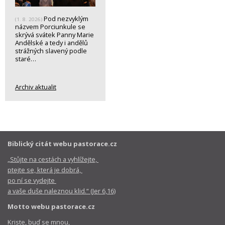
Pod nezvyklým
(1. 8. 2026)
názvem Porciunkule se
skrývá svátek Panny Marie
Andělské a tedy i andělů
strážných slavený podle
staré…
Archiv aktualit
Biblický citát webu pastorace.cz
„Stůjte na cestách a vyhlížejte,
ptejte se, která je dobrá,
po ní se vydejte
a vaše duše naleznou klid.“ (Jer 6,16)
Motto webu pastorace.cz
Kriste, buď se mnou,