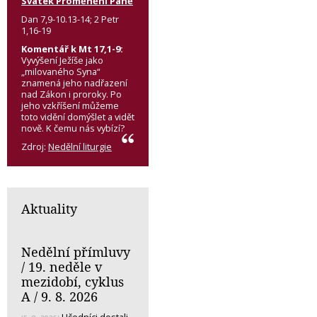
Svátek Proměnění Páně
Dan 7,9-10.13-14; 2 Petr
1,16-19
Komentář k Mt 17,1-9:
Vyvýšení Ježíše jako
„milovaného Syna“
znamená jeho nadřazení
nad Zákon i proroky. Po
jeho vzkříšení můžeme
toto vidění domýšlet a vidět
nově. K čemu nás vybízí?
Zdroj:
Nedělní liturgie
Aktuality
Nedělní přímluvy
/ 19. neděle v
mezidobí, cyklus
A / 9. 8. 2026