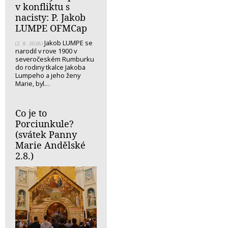
v konfliktu s
nacisty: P. Jakob
LUMPE OFMCap
Jakob LUMPE se
(2. 8. 2026)
narodil v rove 1900 v
severočeském Rumburku
do rodiny tkalce Jakoba
Lumpeho a jeho ženy
Marie, byl…
Co je to
Porciunkule?
(svátek Panny
Marie Andělské
2.8.)