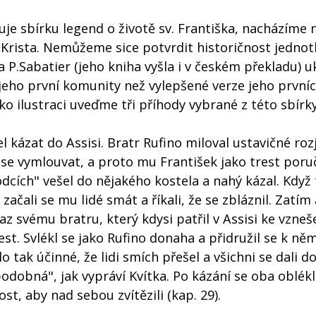
vuje sbírku legend o životě sv. Františka, nacházíme 
o Krista. Nemůžeme sice potvrdit historičnost jednot
ka P.Sabatier (jeho kniha vyšla i v českém překladu) u
a jeho první komunity než vylepšené verze jeho první
ko ilustraci uveďme tři příhody vybrané z této sbírky
el kázat do Assisi. Bratr Rufino miloval ustavičné roz
e vymlouvat, a proto mu František jako trest poruč
odcích" vešel do nějakého kostela a nahý kázal. Když
začali se mu lidé smát a říkali, že se zbláznil. Zatím 
íkaz svému bratru, který kdysi patřil v Assisi ke vzne
est. Svlékl se jako Rufino donaha a přidružil se k ně
o tak účinné, že lidi smích přešel a všichni se dali d
podobná", jak vypráví Kvítka. Po kázání se oba oblékli
st, aby nad sebou zvítězili (kap. 29).