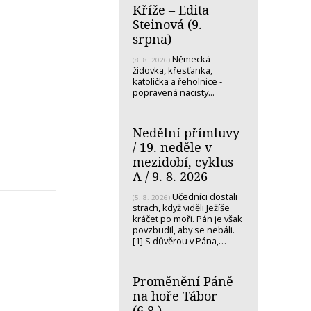
Kříže – Edita
Steinová (9.
srpna)
Německá
(8. 8. 2026)
židovka, křesťanka,
katolička a řeholnice -
popravená nacisty...
Nedělní přímluvy
/ 19. neděle v
mezidobí, cyklus
A / 9. 8. 2026
Učedníci dostali
(5. 8. 2026)
strach, když viděli Ježíše
kráčet po moři. Pán je však
povzbudil, aby se nebáli.
[1] S důvěrou v Pána,…
Proměnění Páně
na hoře Tábor
(6.8.)