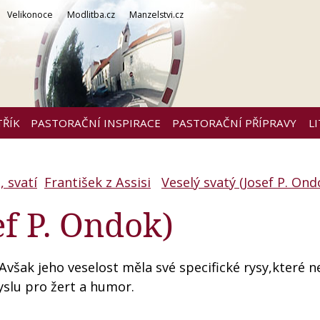
Velikonoce
Modlitba.cz
Manzelstvi.cz
TŘÍK
PASTORAČNÍ INSPIRACE
PASTORAČNÍ PŘÍPRAVY
L
 svatí
František z Assisi
Veselý svatý (Josef P. Ond
ef P. Ondok)
 Avšak jeho veselost měla své specifické rysy,které n
yslu pro žert a humor.