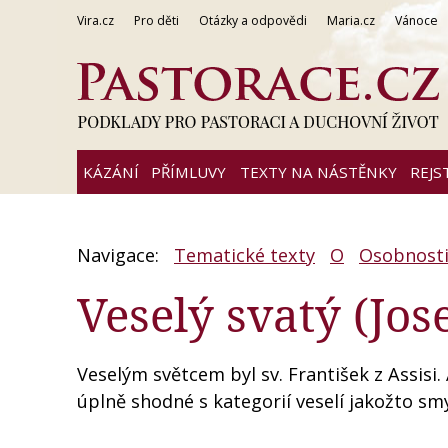
Vira.cz
Pro děti
Otázky a odpovědi
Maria.cz
Vánoce
KÁZÁNÍ
PŘÍMLUVY
TEXTY NA NÁSTĚNKY
REJS
Navigace:
Tematické texty
O
Osobnosti,
Veselý svatý (Jos
Veselým světcem byl sv. František z Assisi.
úplně shodné s kategorií veselí jakožto sm