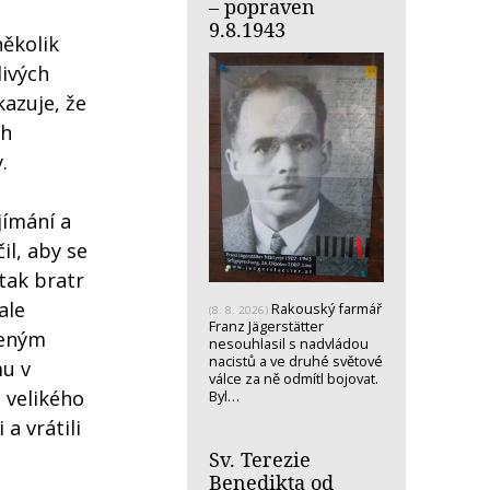
– popraven
9.8.1943
několik
livých
kazuje, že
ch
.
jímání a
il, aby se
 tak bratr
ale
Rakouský farmář
(8. 8. 2026)
Franz Jägerstätter
šeným
nesouhlasil s nadvládou
nacistů a ve druhé světové
mu v
válce za ně odmítl bojovat.
o velikého
Byl…
 a vrátili
Sv. Terezie
Benedikta od