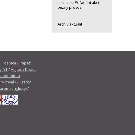
Pořádání akcí,
(3. 8. 2026)
běžný provoz.
Archiv aktualit
/
Hospice
/
Papež
yl YT
/
Vojtěch Kodet
Akademická
ry chval
/ /
Krátký
tářem (anglicky)
/