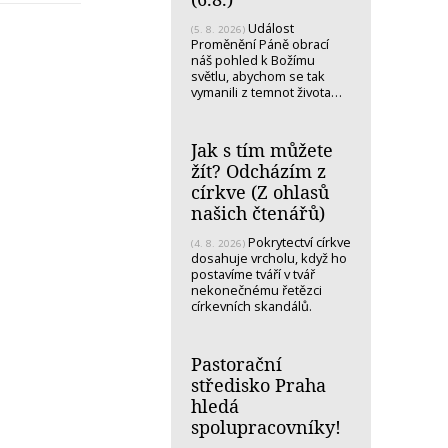
Událost
(5. 8. 2026)
Proměnění Páně obrací
náš pohled k Božímu
světlu, abychom se tak
vymanili z temnot života…
Jak s tím můžete
žít? Odcházím z
církve (Z ohlasů
našich čtenářů)
Pokrytectví církve
(4. 8. 2026)
dosahuje vrcholu, když ho
postavíme tváří v tvář
nekonečnému řetězci
církevních skandálů.
Pastorační
středisko Praha
hledá
spolupracovníky!