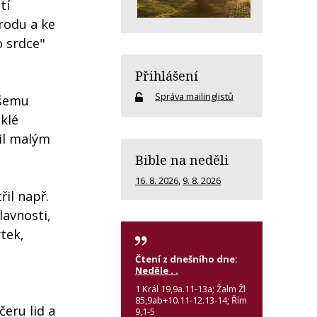
tí
rodu a ke
o srdce"
Přihlášení
Správa mailinglistů
všemu
klé
žil malým
Bible na neděli
16. 8. 2026
,
9. 8. 2026
il např.
lavnosti,
tek,
Čtení z dnešního dne:
Neděle . .
1 Král 19,9a.11-13a; Žalm Žl
85,9ab+10.11-12.13-14; Řím
čeru lid a
9,1-5