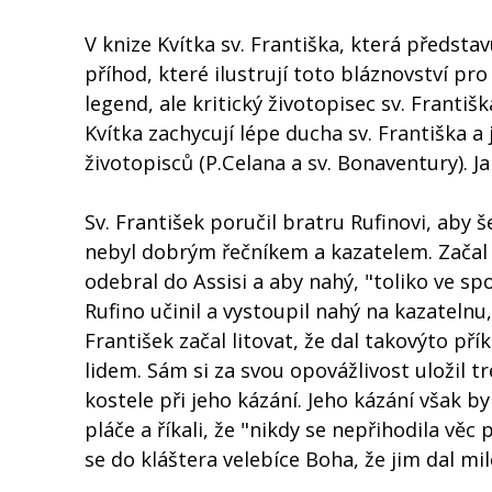
V knize Kvítka sv. Františka, která předsta
příhod, které ilustrují toto bláznovství pr
legend, ale kritický životopisec sv. Františ
Kvítka zachycují lépe ducha sv. Františka 
životopisců (P.Celana a sv. Bonaventury). Ja
Sv. František poručil bratru Rufinovi, aby š
nebyl dobrým řečníkem a kazatelem. Začal s
odebral do Assisi a aby nahý, "toliko ve sp
Rufino učinil a vystoupil nahý na kazatelnu, 
František začal litovat, že dal takovýto př
lidem. Sám si za svou opovážlivost uložil tr
kostele při jeho kázání. Jeho kázání však byl
pláče a říkali, že "nikdy se nepřihodila věc 
se do kláštera velebíce Boha, že jim dal milo