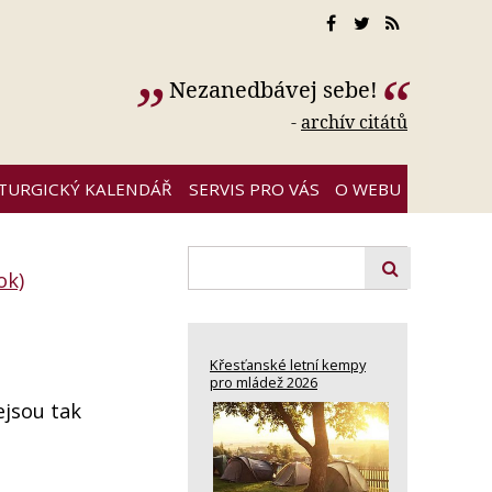
Nezanedbávej sebe!
-
archív citátů
ITURGICKÝ KALENDÁŘ
SERVIS PRO VÁS
O WEBU
ok)
Křesťanské letní kempy
pro mládež 2026
ejsou tak