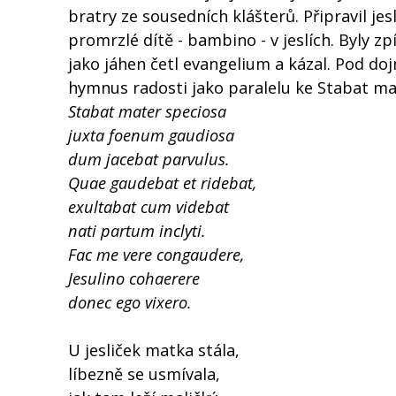
bratry ze sousedních klášterů. Připravil jes
promrzlé dítě - bambino - v jeslích. Byly z
jako jáhen četl evangelium a kázal. Pod do
hymnus radosti jako paralelu ke Stabat mat
Stabat mater speciosa
juxta foenum gaudiosa
dum jacebat parvulus.
Quae gaudebat et ridebat,
exultabat cum videbat
nati partum inclyti.
Fac me vere congaudere,
Jesulino cohaerere
donec ego vixero.
U jesliček matka stála,
líbezně se usmívala,