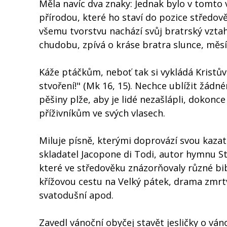
Měla navíc dva znaky: Jednak bylo v tomto
přírodou, které ho staví do pozice středov
všemu tvorstvu nachází svůj bratrský vzta
chudobu, zpívá o kráse bratra slunce, měsí
Káže ptáčkům, neboť tak si vykládá Kristův
stvoření!" (Mk 16, 15). Nechce ublížit žád
pěšiny plže, aby je lidé nezašlápli, dokonc
příživníkům ve svých vlasech.
Miluje písně, kterými doprovází svou kazat
skladatel Jacopone di Todi, autor hymnu Sta
které ve středověku znázorňovaly různé bibl
křížovou cestu na Velký pátek, drama zmrtv
svatodušní apod.
Zavedl vánoční obyčej stavět jesličky o ván