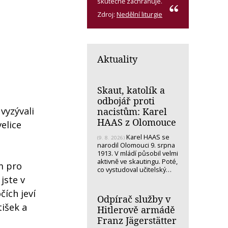
skutečně zachraňuje.
Zdroj:
Nedělní liturgie
Aktuality
Skaut, katolík a
odbojář proti
vyzývali
nacistům: Karel
HAAS z Olomouce
velice
Karel HAAS se
(9. 8. 2026)
narodil Olomouci 9. srpna
1913. V mládí působil velmi
aktivně ve skautingu. Poté,
m pro
co vystudoval učitelský…
jste v
čích jeví
Odpírač služby v
tišek a
Hitlerově armádě
Franz Jägerstätter