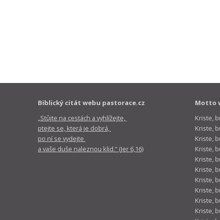
Biblický citát webu pastorace.cz
Motto 
„Stůjte na cestách a vyhlížejte,
Kriste, 
ptejte se, která je dobrá,
Kriste,
po ní se vydejte
Kriste, 
a vaše duše naleznou klid.“ (Jer 6,16)
Kriste, 
Kriste, 
Kriste, 
Kriste, 
Kriste, 
Kriste, 
Kriste, 