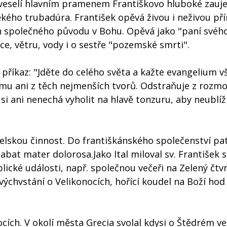
 veselí hlavním pramenem Františkovo hluboké zauje
ěkého trubadúra. František opěvá živou i neživou pří
h společného původu v Bohu. Opěvá jako "paní svéh
ce, větru, vody i o sestře "pozemské smrti".
 příkaz: "Jděte do celého světa a kažte evangelium 
nému ani z těch nejmenších tvorů. Odstraňuje z rozmo
e si ani nenechá vyholit na hlavě tonzuru, aby neublí
elskou činnost. Do františkánského společenství patř
bat mater dolorosa.Jako Ital miloval sv. František s
ické události, např. společnou večeři na Zelený čtvr
ýchvstání o Velikonocích, hořící koudel na Boží hod
ocích. V okolí města Grecia svolal kdysi o Štědrém ve