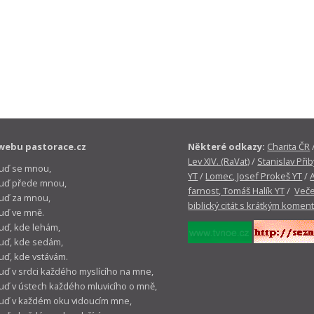
webu pastorace.cz
Některé odkazy:
Charita ČR
Lev XIV. (RaVat)
/
Stanislav Přib
buď se mnou,
YT
/
Lomec, Josef Prokeš YT
/
 buď přede mnou,
farnost, Tomáš Halík YT
/
Veče
buď za mnou,
biblický citát s krátkým komen
buď ve mně.
buď, kde lehám,
buď, kde sedám,
buď, kde vstávám.
buď v srdci každého myslícího na mne,
buď v ústech každého mluvicího o mně,
buď v každém oku vidoucím mne,