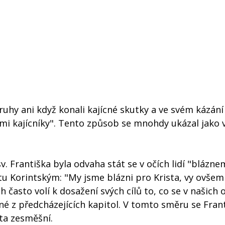
uhy ani když konali kajícné skutky a ve svém kázání 
elými kajícníky". Tento způsob se mnohdy ukázal jako 
 Františka byla odvaha stát se v očích lidí "blázne
istu Korintským: "My jsme blázni pro Krista, vy ovšem 
ůh často volí k dosažení svých cílů to, co se v našich o
dné z předcházejících kapitol. V tomto směru se Fran
ěta zesměšní.