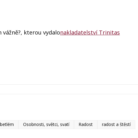
 vážně?, kterou vydalo
nakladatelství Trinitas
, betlém
Osobnosti, světci, svatí
Radost
radost a štěstí