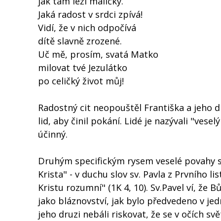
jak tam leží maličký.
Jaká radost v srdci zpívá!
Vidí, že v nich odpočívá
dítě slavně zrozené.
Uč mě, prosím, svatá Matko
milovat tvé Jezulátko
po celičký život můj!
Radostný cit neopouštěl Františka a jeho dr
lid, aby činil pokání. Lidé je nazývali "ves
účinný.
Druhým specifickým rysem veselé povahy sv.
Krista" - v duchu slov sv. Pavla z Prvního l
Kristu rozumní" (1K 4, 10). Sv.Pavel ví, že B
jako bláznovství, jak bylo předvedeno v je
jeho druzi nebáli riskovat, že se v očích sv