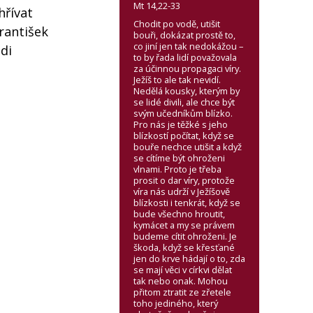
Mt 14,22-33
hřívat
Chodit po vodě, utišit
František
bouři, dokázat prostě to,
co jiní jen tak nedokážou –
di
to by řada lidí považovala
za účinnou propagaci víry.
Ježíš to ale tak nevidí.
Nedělá kousky, kterým by
se lidé divili, ale chce být
svým učedníkům blízko.
Pro nás je těžké s jeho
blízkostí počítat, když se
bouře nechce utišit a když
se cítíme být ohroženi
vlnami. Proto je třeba
prosit o dar víry, protože
víra nás udrží v Ježíšově
blízkosti i tenkrát, když se
bude všechno hroutit,
kymácet a my se právem
budeme cítit ohroženi. Je
škoda, když se křesťané
jen do krve hádají o to, zda
se mají věci v církvi dělat
tak nebo onak. Mohou
přitom ztratit ze zřetele
toho jediného, který