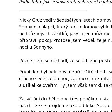
Podle toho, jak se staví proti nebezpečí a jak v
__________________________________
Nicky Cruz vedl v šedesátých letech domov
Sonnym, chlapci, který tento domov vyhled
nejhrůznějších zážitků, jaký si jen můžem
připravil pokoj. Protože jsem věděl, že je n
noci u Sonnyho.
Pevně jsem se rozhodl, že se od jeho poste
První den byl neklidný, nepřetržitě chodil 
u něho seděl celou noc, zatímco jím zmítal
a utíkal ke dveřím. Ty jsem však zamkl, ta
Za svítání druhého dne třes poněkud ustal.
navrhl, že se projdeme okolo bloku. Sotva js