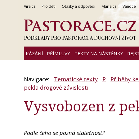
Vira.cz
Pro děti
Otázky a odpovědi
Maria.cz
Vánoce
KÁZÁNÍ
PŘÍMLUVY
TEXTY NA NÁSTĚNKY
REJS
Navigace:
Tematické texty
P
Příběhy ke
pekla drogové závislosti
Vysvobozen z pek
Podle čeho se pozná statečnost?