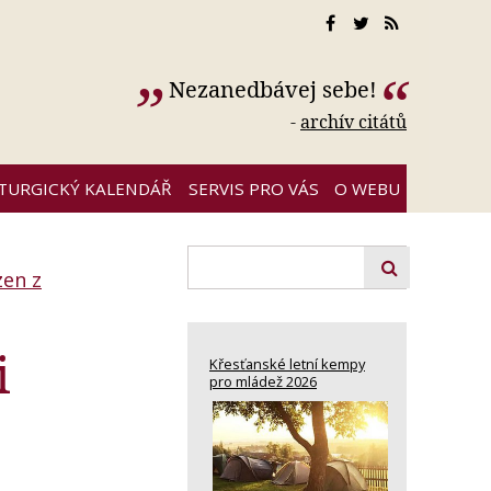
Nezanedbávej sebe!
-
archív citátů
ITURGICKÝ KALENDÁŘ
SERVIS PRO VÁS
O WEBU
en z
i
Křesťanské letní kempy
pro mládež 2026