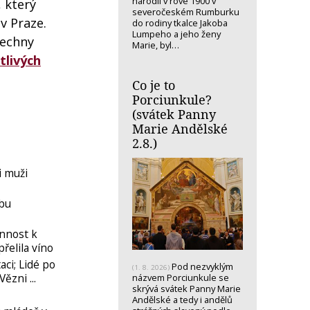
narodil v rove 1900 v
, který
severočeském Rumburku
v Praze.
do rodiny tkalce Jakoba
Lumpeho a jeho ženy
šechny
Marie, byl…
tlivých
Co je to
Porciunkule?
(svátek Panny
Marie Andělské
2.8.)
i muži
tbu
onnost k
přelila víno
aci; Lidé po
Pod nezvyklým
(1. 8. 2026)
ězni ...
názvem Porciunkule se
skrývá svátek Panny Marie
Andělské a tedy i andělů