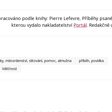
racováno podle knihy: Pierre Lefevre, Příběhy psan
kterou vydalo nakladatelství
Portál
. Redakčně 
ásky, milosrdenství, slitování, pomoc, almužna
příběh, povídka
Vděčnost