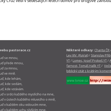
cky Cruz vedl v šedesátých letech domov pro drogově závislou
webu pastorace.cz
Některé odkazy:
Charita ČR
Lev XIV. (RaVat)
/
Stanislav Přib
buď se mnou,
YT
/
Lomec, Josef Prokeš YT
/
 buď přede mnou,
farnost, Tomáš Halík YT
/
Veče
buď za mnou,
biblický citát s krátkým komen
buď ve mně.
buď, kde lehám,
buď, kde sedám,
buď, kde vstávám.
buď v srdci každého myslícího na mne,
buď v ústech každého mluvicího o mně,
buď v každém oku vidoucím mne,
buď v každém uchu slyšícím mne.