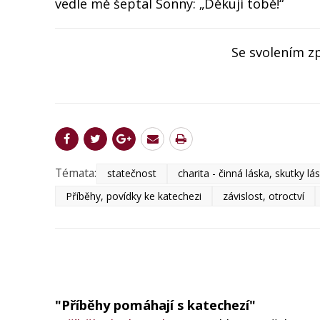
vedle mě šeptal Sonny: „Děkuji tobě!“
Se svolením zp
Témata:
statečnost
charita - činná láska, skutky l
Příběhy, povídky ke katechezi
závislost, otroctví
"Příběhy pomáhají s katechezí"