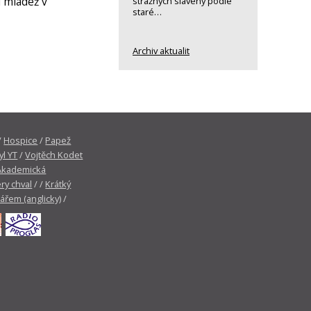
 mládež v
strážných slavený podle
staré…
Archiv aktualit
/
Hospice
/
Papež
yl YT
/
Vojtěch Kodet
Akademická
ry chval
/ /
Krátký
tářem (anglicky)
/