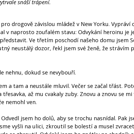
ytrvale snáší trápení.
 pro drogově závislou mládež v New Yorku. Vypráví 
al v naprosto zoufalém stavu: Odvykání heroinu je j
e představit. Ve třetím poschodí našeho domu jsem
utný neustálý dozor, řekl jsem své ženě, že strávím př
le nehnu, dokud se nevybouří.
sem a tam a neustále mluvil. Večer se začal třást. P
a třesavka, až mu cvakaly zuby. Znovu a znovu se mi
kže nemohl ven.
 Odvedl jsem ho dolů, aby se trochu nasnídal. Pak j
me vyšli na ulici, zkroutil se bolestí a musel zvracet