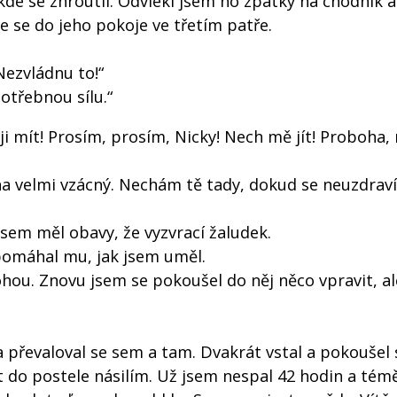
, kde se zhroutil. Odvlekl jsem ho zpátky na chodník 
e se do jeho pokoje ve třetím patře.
Nezvládnu to!“
otřebnou sílu.“
 ji mít! Prosím, prosím, Nicky! Nech mě jít! Proboha
ha velmi vzácný. Nechám tě tady, dokud se neuzdraví
 jsem měl obavy, že vyzvrací žaludek.
pomáhal mu, jak jsem uměl.
ohou. Znovu jsem se pokoušel do něj něco vpravit, al
 převaloval se sem a tam. Dvakrát vstal a pokoušel 
 do postele násilím. Už jsem nespal 42 hodin a tém