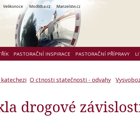
Velikonoce
Modlitba.cz
Manzelstvi.cz
TŘÍK
PASTORAČNÍ INSPIRACE
PASTORAČNÍ PŘÍPRAVY
L
 katechezi
O ctnosti statečnosti - odvahy
Vysvoboz
la drogové závislost