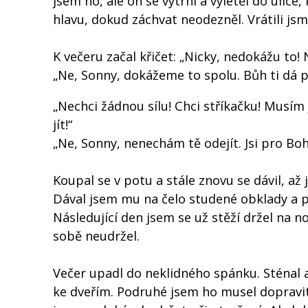
jsem ho, ale on se vytrhl a vyletěl do ulice
hlavu, dokud záchvat neodezněl. Vrátili jsm
K večeru začal křičet: „Nicky, nedokážu to! 
„Ne, Sonny, dokážeme to spolu. Bůh ti dá p
„Nechci žádnou sílu! Chci stříkačku! Musím
jít!“
„Ne, Sonny, nenechám tě odejít. Jsi pro Bo
Koupal se v potu a stále znovu se dávil, až
Dával jsem mu na čelo studené obklady a 
Následující den jsem se už stěží držel na n
sobě neudržel.
Večer upadl do neklidného spánku. Sténal a
ke dveřím. Podruhé jsem ho musel dopravit