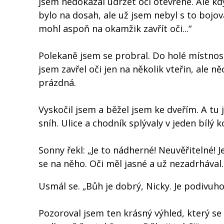
jsem nedokázal udržet oči otevřené. Ale kd
bylo na dosah, ale už jsem nebyl s to bojov
mohl aspoň na okamžik zavřít oči...“
Polekaně jsem se probral. Do holé místnosti
jsem zavřel oči jen na několik vteřin, ale n
prázdná.
Vyskočil jsem a běžel jsem ke dveřím. A tu 
sníh. Ulice a chodník splývaly v jeden bílý
Sonny řekl: „Je to nádherné! Neuvěřitelné! 
se na něho. Oči měl jasné a už nezadrhával.
Usmál se. „Bůh je dobrý, Nicky. Je podivuh
Pozoroval jsem ten krásný výhled, který se n