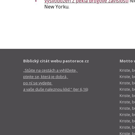
Vysvobozen z pekla drogové závislosti
Ni
New Yorku.
Biblický citát webu pastorace.cz
Motto 
„Stůjte na cestách a vyhlížejte,
Kriste, 
ptejte se, která je dobrá,
Kriste,
po ní se vydejte
Kriste, 
a vaše duše naleznou klid.“ (Jer 6,16)
Kriste, 
Kriste, 
Kriste, 
Kriste, 
Kriste, 
Kriste, 
Kriste, 
Kriste, 