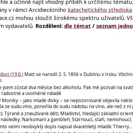
ychle a účinně najít vhodný příběh k určitému tématu
ány v rámci Arcidiecézního
katechetického střediska
ce.cz mohou sloužit širokému spektru uživatelů. V
ím vydavatelů.
Rozdělení:
dle témat
/
seznam jedno
lbot (19.6.)
Matt se narodil 2. 5. 1856 v Dublinu v Irsku. Všichn
ti.
e jsem zůstal dva měsíce bez alkoholu. Pak mě pozvali na sva
 v radostné a uvolněné náladě.
 Moniky – jako mladé dívky – se nepozorovaně objevila nákl
rala ze sudu víno, ponořila do sudu nádobu na víno, ale než z ní 
i; Týrané a zneužívané děti; Mladiství, hledající základní orient
ásledky; Narkomani a gambleři; Stárnoucí, staří, nemohoucí; V
to velmi neobvyklý dopis napsal dvacetiletý mladík Thierry...