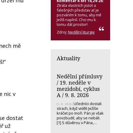
a držel mu
Komentář k Mt 16,24-28:
Ztráta vlastních jistot a
falešných představ ať je
pozváním k tomu, aby mě
Ježíš naplnil. Chci mu k
tomu dát prostor!
Zdroj:
Nedělní liturgie
, nech mě
Aktuality
š!“
Nedělní přímluvy
/ 19. neděle v
mezidobí, cyklus
e nic v
A / 9. 8. 2026
Učedníci dostali
(5. 8. 2026)
strach, když viděli Ježíše
kráčet po moři. Pán je však
se dostat
povzbudil, aby se nebáli.
[1] S důvěrou v Pána,…
ěř už