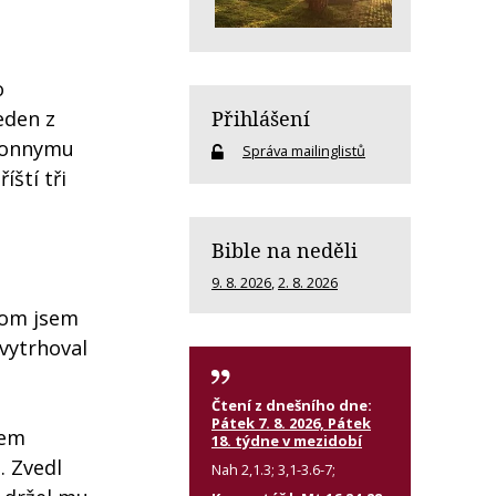
o
eden z
Přihlášení
 Sonnymu
Správa mailinglistů
íští tři
Bible na neděli
9. 8. 2026
,
2. 8. 2026
otom jsem
 vytrhoval
Čtení z dnešního dne:
Pátek 7. 8. 2026, Pátek
sem
18. týdne v mezidobí
. Zvedl
Nah 2,1.3; 3,1-3.6-7;