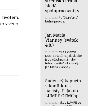
středisko Praha
hledá
spolupracovníky!
é životem,
Pořádání akcí,
(3. 8. 2026)
běžný provoz.
upraveno.
Jan Maria
Vianney (svátek
4.8.)
“Má-li člověk
(3. 8. 2026)
Ducha svatého, jak sladké
jsou všechna námahy
tohoto světa“, říká svatý
Jan Maria Vianney…
Sudetský kapucín
v konfliktu s
nacisty: P. Jakob
LUMPE OFMCap
Jakob LUMPE se
(2. 8. 2026)