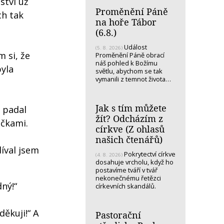
ství už
Proměnění Páně
ch tak
na hoře Tábor
(6.8.)
Událost
(5. 8. 2026)
m si, že
Proměnění Páně obrací
náš pohled k Božímu
byla
světlu, abychom se tak
vymanili z temnot života…
Jak s tím můžete
u padal
žít? Odcházím z
očkami.
církve (Z ohlasů
našich čtenářů)
díval jsem
Pokrytectví církve
(4. 8. 2026)
dosahuje vrcholu, když ho
postavíme tváří v tvář
nekonečnému řetězci
ný!“
církevních skandálů.
děkuji!“ A
Pastorační