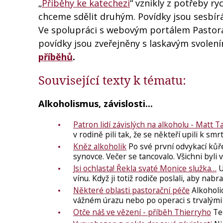
„
Příběhy ke katechezi
“ vznikly z potřeby r
chceme sdělit druhým. Povídky jsou sesbír
Ve spolupráci s webovým portálem Pastora
povídky jsou zveřejněny s laskavým svolen
příběhů
.
Související texty k tématu:
Alkoholismus, závislosti...
Patron lidí závislých na alkoholu - Matt Ta
v rodině pili tak, že se někteří upili k smr
Kněz alkoholik
Po své první odvykací kůř
synovce. Večer se tancovalo. Všichni byli
Jsi ochlasta! Řekla svaté Monice služka…
U
vínu. Když ji totiž rodiče poslali, aby nab
Některé oblasti pastorační péče
Alkoholic
vážném úrazu nebo po operaci s trvalými n
Otče náš ve vězení - příběh Thierryho
Ten