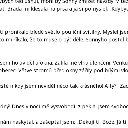
ybych teď usnul, mohl by Sonny zmizet navždy. Vítěz
at. Brada mi klesala na prsa a já si pomyslel: „Kdyby
 pronikalo bledé světlo pouliční svítilny. Myslel jse
ěco mi říkalo, že to muselo být déle. Sonnyho postel 
jsem ho uviděl u okna. Zalila mě vlna ulehčení. Venk
 koberec. Větve stromů před okny zářily pod bílými vl
Ještě nikdy jsem neviděl něco tak krásného! A ty?“ Za
odný! Dnes v noci mě vysvobodil z pekla. Jsem svobod
ám naskýtal, a zašeptal jsem: „Děkuji ti, Bože. Já ti 