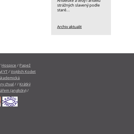
Andělské a tedy i andělů
strážných slavený podle
staré…
Archiv aktualit
/
Hospice
/
Papež
yl YT
/
Vojtěch Kodet
Akademická
ry chval
/ /
Krátký
tářem (anglicky)
/