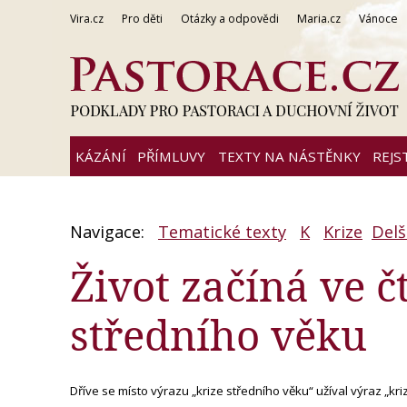
Vira.cz
Pro děti
Otázky a odpovědi
Maria.cz
Vánoce
KÁZÁNÍ
PŘÍMLUVY
TEXTY NA NÁSTĚNKY
REJS
Navigace:
Tematické texty
K
Krize
Delš
Život začíná ve č
středního věku
Dříve se místo výrazu „krize středního věku“ užíval výraz „kri