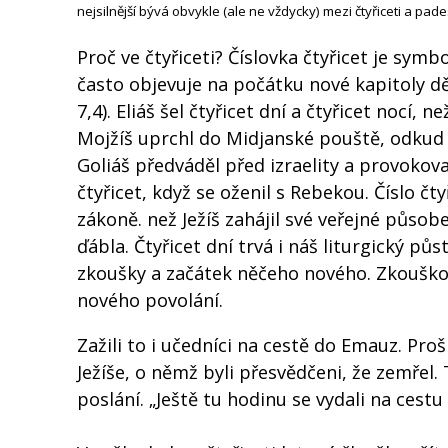
nejsilnější bývá obvykle (ale ne vždycky) mezi čtyřiceti a pades
Proč ve čtyřiceti? Číslovka čtyřicet je sym
často objevuje na počátku nové kapitoly dě
7,4). Eliáš šel čtyřicet dní a čtyřicet nocí,
Mojžíš uprchl do Midjanské pouště, odkud h
Goliáš předváděl před izraelity a provokoval 
čtyřicet, když se oženil s Rebekou. Číslo č
zákoně. než Ježíš zahájil své veřejné působ
ďábla. Čtyřicet dní trvá i náš liturgický pů
zkoušky a začátek něčeho nového. Zkouškou
nového povolání.
Zažili to i učedníci na cestě do Emauz. Pro
Ježíše, o němž byli přesvědčeni, že zemřel.
poslání. „Ještě tu hodinu se vydali na cestu 