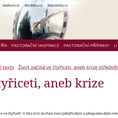
Velikonoce
Modlitba.cz
Manzelstvi.cz
TŘÍK
PASTORAČNÍ INSPIRACE
PASTORAČNÍ PŘÍPRAVY
L
í texty
Život začíná ve čtyřiceti, aneb krize střední
tyřiceti, aneb krize
ze ve čtyřiceti“. K této krizi dochází mezi pětatřicátým a pětapadesátým ro