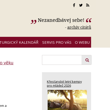
Nezanedbávej sebe!
-
archív citátů
ITURGICKÝ KALENDÁŘ
SERVIS PRO VÁS
O WEBU
ho věku
Křesťanské letní kempy
pro mládež 2026
kem a