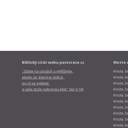
Biblický citát webu pastorace.cz
Motto 
„Stůjte na cestách a vyhlížejte,
Kriste, 
ptejte se, která je dobrá,
Kriste,
po ní se vydejte
Kriste, 
a vaše duše naleznou klid.“ (Jer 6,16)
Kriste, 
Kriste, 
Kriste, 
Kriste, 
Kriste, 
Kriste, 
Kriste, 