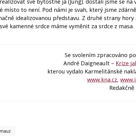
realizovat své bytostné já (Jung). dostali jsme se na 
 místo to není. Pod námi je svah, který jsme zdárně 
značně idealizovanou představu. Z druhé strany hory 
a. své kamenné srdce máme vyměnit za srdce z masa.
Se svolením zpracováno pod
André Daigneault –
Krize j
kterou vydalo Karmelitánské nakl
www.kna.cz
,
www.i
Redakčně
Emauz