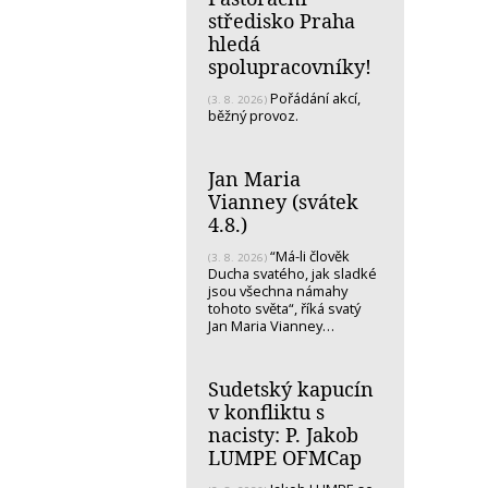
středisko Praha
hledá
spolupracovníky!
Pořádání akcí,
(3. 8. 2026)
běžný provoz.
Jan Maria
Vianney (svátek
4.8.)
“Má-li člověk
(3. 8. 2026)
Ducha svatého, jak sladké
jsou všechna námahy
tohoto světa“, říká svatý
Jan Maria Vianney…
Sudetský kapucín
v konfliktu s
nacisty: P. Jakob
LUMPE OFMCap