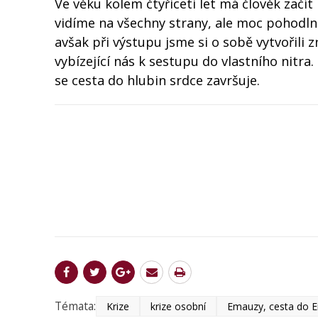
Ve věku kolem čtyřiceti let má člověk začít 
vidíme na všechny strany, ale moc pohodlné
avšak při výstupu jsme si o sobě vytvořili 
vybízející nás k sestupu do vlastního nitr
se cesta do hlubin srdce završuje.
Témata:
Krize
krize osobní
Emauzy, cesta do 