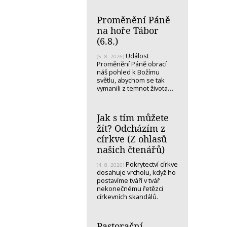
Proměnění Páně
na hoře Tábor
(6.8.)
Událost
(5. 8. 2026)
Proměnění Páně obrací
náš pohled k Božímu
světlu, abychom se tak
vymanili z temnot života…
Jak s tím můžete
žít? Odcházím z
církve (Z ohlasů
našich čtenářů)
Pokrytectví církve
(4. 8. 2026)
dosahuje vrcholu, když ho
postavíme tváří v tvář
nekonečnému řetězci
církevních skandálů.
Pastorační