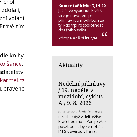
vrchol,
Komentář k Mt 17,14-20:
zdolali,
Ježíšovo vybídnutí k větší
víře je návodem pro
zní volání
přímluvnou modlitbu: i za
ty, kdo trpí rozpolceností
 Právě tím
dnešního světa.
Zdroj:
Nedělní liturgie
le knihy:
ako šance
,
Aktuality
adatelství
karmel.cz
Nedělní přímluvy
 upraveno
/ 19. neděle v
mezidobí, cyklus
A / 9. 8. 2026
Učedníci dostali
(5. 8. 2026)
strach, když viděli Ježíše
kráčet po moři. Pán je však
povzbudil, aby se nebáli.
[1] S důvěrou v Pána,…