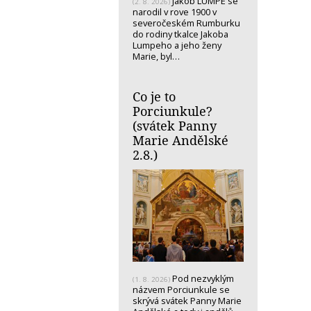
Jakob LUMPE se
(2. 8. 2026)
narodil v rove 1900 v
severočeském Rumburku
do rodiny tkalce Jakoba
Lumpeho a jeho ženy
Marie, byl…
Co je to
Porciunkule?
(svátek Panny
Marie Andělské
2.8.)
Pod nezvyklým
(1. 8. 2026)
názvem Porciunkule se
skrývá svátek Panny Marie