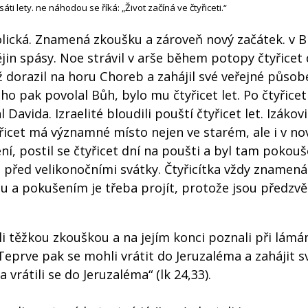
áti lety. ne náhodou se říká: „Život začíná ve čtyřiceti.“
bolická. Znamená zkoušku a zároveň nový začátek. v Bi
jin spásy. Noe strávil v arše během potopy čtyřicet 
 než dorazil na horu Choreb a zahájil své veřejné působ
o pak povolal Bůh, bylo mu čtyřicet let. Po čtyřicet
Davida. Izraelité bloudili pouští čtyřicet let. Izákov
tyřicet má významné místo nejen ve starém, ale i v n
ení, postil se čtyřicet dní na poušti a byl tam pokou
st před velikonočními svátky. Čtyřicítka vždy znamená
 a pokušením je třeba projít, protože jsou předzvě
šli těžkou zkouškou a na jejím konci poznali při lámá
 Teprve pak se mohli vrátit do Jeruzaléma a zahájit 
a vrátili se do Jeruzaléma“ (lk 24,33).