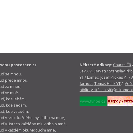
webu pastorace.cz
Některé odkazy:
Charita ČR
Lev XIV. (RaVat)
/
Stanislav Přib
buď se mnou,
YT
/
Lomec, Josef Prokeš YT
/
 buď přede mnou,
farnost, Tomáš Halík YT
/
Veče
buď za mnou,
biblický citát s krátkým komen
buď ve mně.
buď, kde lehám,
buď, kde sedám,
buď, kde vstávám.
buď v srdci každého myslícího na mne,
buď v ústech každého mluvicího o mně,
buď v každém oku vidoucím mne,