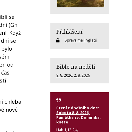
bli se
dní (Gn
Přihlášení
ení. Když
 dní se
Správa mailinglistů
i bylo
ovém
šen od
Bible na neděli
 čas
9. 8. 2026
,
2. 8. 2026
stí
ní chleba
Čtení z dnešního dne:
své nové
Sobota 8. 8. 2026,
Památka sv. Dominika,
kněze
Hab 1,12-2,4;