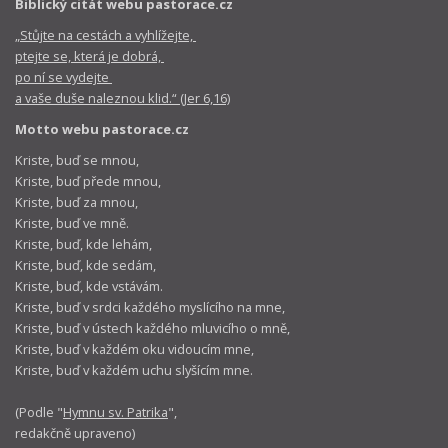
Biblický citát webu pastorace.cz
„Stůjte na cestách a vyhlížejte,
ptejte se, která je dobrá,
po ní se vydejte
a vaše duše naleznou klid.“ (Jer 6,16)
Motto webu pastorace.cz
Kriste, buď se mnou,
Kriste, buď přede mnou,
Kriste, buď za mnou,
Kriste, buď ve mně.
Kriste, buď, kde lehám,
Kriste, buď, kde sedám,
Kriste, buď, kde vstávám.
Kriste, buď v srdci každého myslícího na mne,
Kriste, buď v ústech každého mluvicího o mně,
Kriste, buď v každém oku vidoucím mne,
Kriste, buď v každém uchu slyšícím mne.
(Podle "
Hymnu sv. Patrika
",
redakčně upraveno)