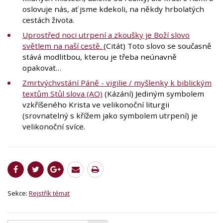
oslovuje nás, ať jsme kdekoli, na někdy hrbolatých
cestách života.
Uprostřed noci utrpení a zkoušky je Boží slovo
světlem na naší cestě.
(Citát) Toto slovo se současně
stává modlitbou, kterou je třeba neúnavně
opakovat…
Zmrtvýchvstání Páně - vigilie / myšlenky k biblickým
textům Stůl slova (AO)
(Kázání) Jediným symbolem
vzkříšeného Krista ve velikonoční liturgii
(srovnatelný s křížem jako symbolem utrpení) je
velikonoční svíce.
Sekce:
Rejstřík témat