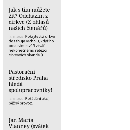
Jak s tím můžete
žít? Odcházím z
církve (Z ohlasů
našich čtenářů)
Pokrytectví církve
(4. 8. 2026)
dosahuje vrcholu, když ho
postavíme tváří v tvář
nekonečnému řetězci
církevních skandálů.
Pastorační
středisko Praha
hledá
spolupracovníky!
Pořádání akcí,
(3. 8. 2026)
běžný provoz.
Jan Maria
Vianney (svátek