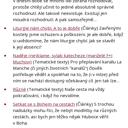
V dnešní době se mnoho lidí zdráhá rozhodovat,
protože chtějí učinit to jediné absolutně správné
rozhodnutí. Ale takové neexistuje. Existují jen
moudrá rozhodnutí. A pak samozřejmě…
Liturgie nám chybí. A to je dobře
(Články) Zavřenými
kostely jsme ochuzeni a poškozeni. Je ale dobře, když
si uvědomíme, že nám liturgie chybí. Jak se stavět
k její absenci?
Naděje (ne)klame, sylab katecheze (manželé F+I
Muchovi)
(Tematické texty) Pro přeplavání kanálu La
Manche (či jiných životních "kanálů") člověk
potřebuje vědět a spoléhat na to, že (i v mlze) před
ním se nachází dostupný očekávaný cíl. Jen tak lze…
Různé
(Tematické texty) Naše cesta má vždy
pokračování, i když ho nevidíme.
Setkat se s Bohem na cestách
(Články) S trochou
nadsázky mohu říci, že nebýt modlitby na různých
cestách, asi bych jen těžko nějak hluboce věřil
v Boha.