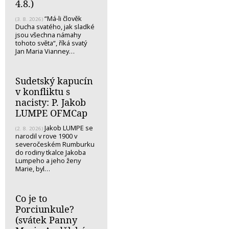
4.8.)
“Má-li člověk
(3. 8. 2026)
Ducha svatého, jak sladké
jsou všechna námahy
tohoto světa“, říká svatý
Jan Maria Vianney…
Sudetský kapucín
v konfliktu s
nacisty: P. Jakob
LUMPE OFMCap
Jakob LUMPE se
(2. 8. 2026)
narodil v rove 1900 v
severočeském Rumburku
do rodiny tkalce Jakoba
Lumpeho a jeho ženy
Marie, byl…
Co je to
Porciunkule?
(svátek Panny