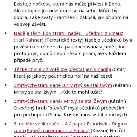
Existuje hořkost, která nás může přivést k Bohu.
Akceptujme ji a nezlobme se na sebe. Může být
dobrá. Také svatý František ji zakusil, jak připomíná
ve svojí Závěti.
Naděje těch, kdo ztratili naději - učedníci z Emauz
(Karl Rahner)
(Tematické texty) Naděje učedníků byla
pověšena na šibenici a pak pochována v jámě. Jdou
proto pryč, domů nebo někam jinam, ale v každém
případě pryč.
Těžké chvíle v životě lze přestát jen s nadějí
(Citát)
která je jakoby poutnickou holí na naší cestě
Zmrtvýchvstání Páně B / Mrtvý se stal živým
(Kázání)
Mrtvý se stal živým … Kdo to mohl tušit?
Zmrtvýchvstání Páně/ Mrtvý se stal Živým
(Kázání)
Otevřený hrob “otevřel” mysl učedníků především
pro pochopení Písma: Kristus musí vstát z mrtvých
3. neděle velikonoční - A / papež František - Regina
coeli (Papež o učednících z Emauz)
(Kázání) Na třetí
neděli velikonoční vypráví evangelium o setkání