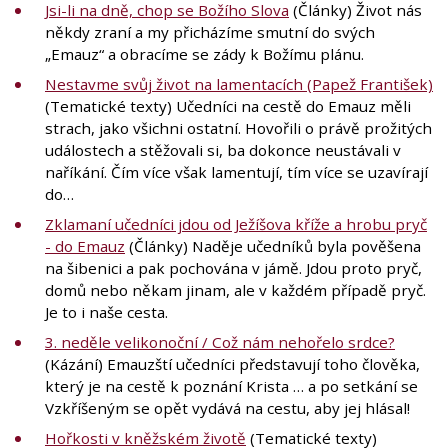
Jsi-li na dně, chop se Božího Slova
(Články) Život nás
někdy zraní a my přicházíme smutní do svých
„Emauz“ a obracíme se zády k Božímu plánu.
Nestavme svůj život na lamentacích (Papež František)
(Tematické texty) Učedníci na cestě do Emauz měli
strach, jako všichni ostatní. Hovořili o právě prožitých
událostech a stěžovali si, ba dokonce neustávali v
naříkání. Čím více však lamentují, tím více se uzavírají
do…
Zklamaní učedníci jdou od Ježíšova kříže a hrobu pryč
- do Emauz
(Články) Naděje učedníků byla pověšena
na šibenici a pak pochována v jámě. Jdou proto pryč,
domů nebo někam jinam, ale v každém případě pryč.
Je to i naše cesta.
3. neděle velikonoční / Což nám nehořelo srdce?
(Kázání) Emauzští učedníci představují toho člověka,
který je na cestě k poznání Krista … a po setkání se
Vzkříšeným se opět vydává na cestu, aby jej hlásal!
Hořkosti v kněžském životě
(Tematické texty)