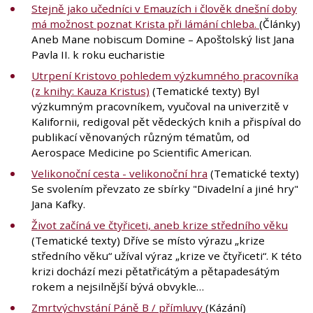
Stejně jako učedníci v Emauzích i člověk dnešní doby
má možnost poznat Krista při lámání chleba.
(Články)
Aneb Mane nobiscum Domine – Apoštolský list Jana
Pavla II. k roku eucharistie
Utrpení Kristovo pohledem výzkumného pracovníka
(z knihy: Kauza Kristus)
(Tematické texty) Byl
výzkumným pracovníkem, vyučoval na univerzitě v
Kalifornii, redigoval pět vědeckých knih a přispíval do
publikací věnovaných různým tématům, od
Aerospace Medicine po Scientific American.
Velikonoční cesta - velikonoční hra
(Tematické texty)
Se svolením převzato ze sbírky "Divadelní a jiné hry"
Jana Kafky.
Život začíná ve čtyřiceti, aneb krize středního věku
(Tematické texty) Dříve se místo výrazu „krize
středního věku“ užíval výraz „krize ve čtyřiceti“. K této
krizi dochází mezi pětatřicátým a pětapadesátým
rokem a nejsilnější bývá obvykle…
Zmrtvýchvstání Páně B / přímluvy
(Kázání)