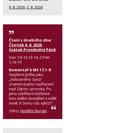
9. 8. 2026
,
2. 8. 2026
Čtení z dnešního dne:
Čtvrtek 6. 8. 2026,
Svátek Proměnění Páně
Dan 7,9-10.13-14; 2 Petr
1,16-19
Komentář k Mt 17,1-9:
Vyvýšení Ježíše jako
„milovaného Syna“
znamená jeho nadřazení
nad Zákon i proroky. Po
jeho vzkříšení můžeme
toto vidění domýšlet a vidět
nově. K čemu nás vybízí?
Zdroj:
Nedělní liturgie