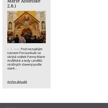
Marie Andělské
2.8.)
Pod nezvyklým
(1. 8. 2026)
názvem Porciunkule se
skrývá svátek Panny Marie
Andělské a tedy i andělů
strážných slavený podle
staré…
Archiv aktualit