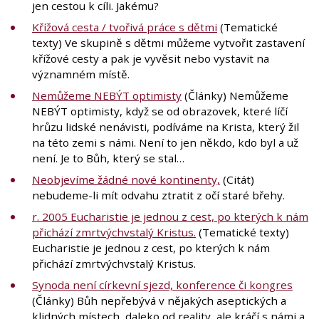
jen cestou k cíli. Jakému?
Křížová cesta / tvořivá práce s dětmi
(Tematické
texty) Ve skupině s dětmi můžeme vytvořit zastavení
křížové cesty a pak je vyvěsit nebo vystavit na
významném místě.
Nemůžeme NEBÝT optimisty
(Články) Nemůžeme
NEBÝT optimisty, když se od obrazovek, které líčí
hrůzu lidské nenávisti, podíváme na Krista, který žil
na této zemi s námi. Není to jen někdo, kdo byl a už
není. Je to Bůh, který se stal…
Neobjevíme žádné nové kontinenty,
(Citát)
nebudeme-li mít odvahu ztratit z očí staré břehy.
r. 2005 Eucharistie je jednou z cest, po kterých k nám
přichází zmrtvýchvstalý Kristus.
(Tematické texty)
Eucharistie je jednou z cest, po kterých k nám
přichází zmrtvýchvstalý Kristus.
Synoda není církevní sjezd, konference či kongres
(Články) Bůh nepřebývá v nějakých aseptických a
klidných místech, daleko od reality, ale kráčí s námi a