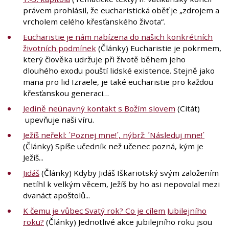
právem prohlásil, že eucharistická oběť je „zdrojem a
vrcholem celého křesťanského života“.
Eucharistie je nám nabízena do našich konkrétních
životních podmínek
(Články) Eucharistie je pokrmem,
který člověka udržuje při životě během jeho
dlouhého exodu pouští lidské existence. Stejně jako
mana pro lid Izraele, je také eucharistie pro každou
křesťanskou generaci…
Jedině neúnavný kontakt s Božím slovem
(Citát)
upevňuje naši víru.
Ježíš neřekl: ´Poznej mne!´, nýbrž: ´Následuj mne!´
(Články) Spíše učedník než učenec pozná, kým je
Ježíš...
Jidáš
(Články) Kdyby Jidáš Iškariotský svým založením
netíhl k velkým věcem, Ježíš by ho asi nepovolal mezi
dvanáct apoštolů...
K čemu je vůbec Svatý rok? Co je cílem Jubilejního
roku?
(Články) Jednotlivé akce jubilejního roku jsou