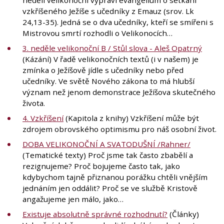
vzkříšeného Ježíše s učedníky z Emauz (srov. Lk
24,13-35). Jedná se o dva učedníky, kteří se smířeni s
Mistrovou smrtí rozhodli o Velikonocích…
3. neděle velikonoční B / Stůl slova - Aleš Opatrný
(Kázání) V řadě velikonočních textů (i v našem) je
zmínka o Ježíšově jídle s učedníky nebo před
učedníky. Ve světě Nového zákona to má hlubší
význam než jenom demonstrace Ježíšova skutečného
života.
4. Vzkříšení
(Kapitola z knihy) Vzkříšení může být
zdrojem obrovského optimismu pro náš osobní život.
DOBA VELIKONOČNÍ A SVATODUŠNÍ /Rahner/
(Tematické texty) Proč jsme tak často zbabělí a
rezignujeme? Proč bojujeme často tak, jako
kdybychom tajně přiznanou porážku chtěli vnějším
jednáním jen oddálit? Proč se ve službě Kristově
angažujeme jen málo, jako…
Existuje absolutně správné rozhodnutí?
(Články)