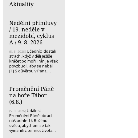
Aktuality
Nedělní přímluvy
/ 19. neděle v
mezidobí, cyklus
A / 9. 8. 2026
Učedníci dostali
(5. 8. 2026)
strach, když viděli Ježíše
kráčet po moři. Pán je však
povzbudil, aby se nebáli.
[1] S důvěrou v Pána,…
Proměnění Páně
na hoře Tábor
(6.8.)
Událost
(5. 8. 2026)
Proměnění Páně obrací
náš pohled k Božímu
světlu, abychom se tak
vymanili z temnot života…