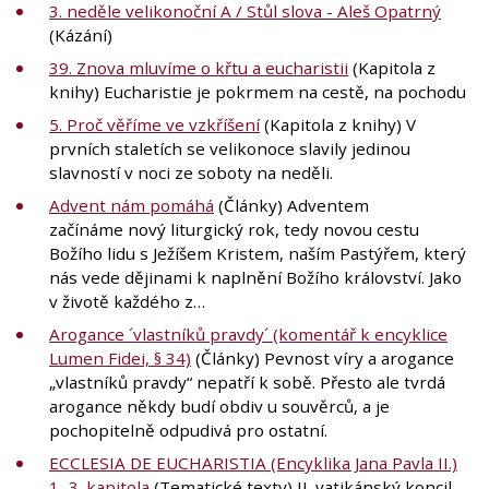
3. neděle velikonoční A / Stůl slova - Aleš Opatrný
(Kázání)
39. Znova mluvíme o křtu a eucharistii
(Kapitola z
knihy) Eucharistie je pokrmem na cestě, na pochodu
5. Proč věříme ve vzkříšení
(Kapitola z knihy) V
prvních staletích se velikonoce slavily jedinou
slavností v noci ze soboty na neděli.
Advent nám pomáhá
(Články) Adventem
začínáme nový liturgický rok, tedy novou cestu
Božího lidu s Ježíšem Kristem, naším Pastýřem, který
nás vede dějinami k naplnění Božího království. Jako
v životě každého z…
Arogance ´vlastníků pravdy´ (komentář k encyklice
Lumen Fidei, § 34)
(Články) Pevnost víry a arogance
„vlastníků pravdy“ nepatří k sobě. Přesto ale tvrdá
arogance někdy budí obdiv u souvěrců, a je
pochopitelně odpudivá pro ostatní.
ECCLESIA DE EUCHARISTIA (Encyklika Jana Pavla II.)
1.-3. kapitola
(Tematické texty) II. vatikánský koncil