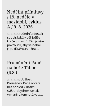
Nedělní přímluvy
/ 19. neděle v
mezidobí, cyklus
A / 9. 8. 2026
Učedníci dostali
(5. 8. 2026)
strach, když viděli Ježíše
kráčet po moři. Pán je však
povzbudil, aby se nebáli.
[1] S důvěrou v Pána,…
Proměnění Páně
na hoře Tábor
(6.8.)
Událost
(5. 8. 2026)
Proměnění Páně obrací
náš pohled k Božímu
světlu, abychom se tak
vymanili z temnot života…