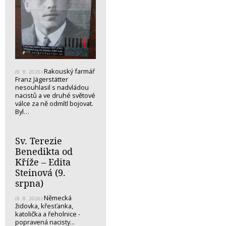
Rakouský farmář
(8. 8. 2026)
Franz Jägerstätter
nesouhlasil s nadvládou
nacistů a ve druhé světové
válce za ně odmítl bojovat.
Byl…
Sv. Terezie
Benedikta od
Kříže – Edita
Steinová (9.
srpna)
Německá
(8. 8. 2026)
židovka, křesťanka,
katolička a řeholnice -
popravená nacisty...