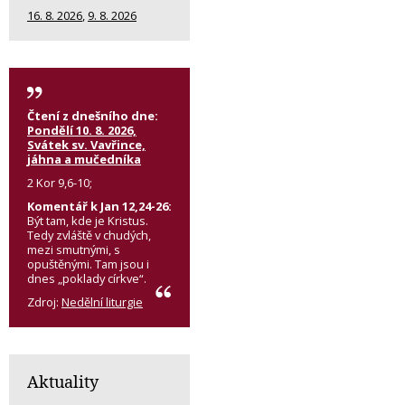
16. 8. 2026
,
9. 8. 2026
Čtení z dnešního dne:
Pondělí 10. 8. 2026,
Svátek sv. Vavřince,
jáhna a mučedníka
2 Kor 9,6-10;
Komentář k Jan 12,24-26:
Být tam, kde je Kristus.
Tedy zvláště v chudých,
mezi smutnými, s
opuštěnými. Tam jsou i
dnes „poklady církve“.
Zdroj:
Nedělní liturgie
Aktuality