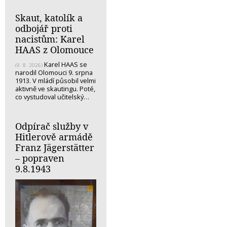
Skaut, katolík a
odbojář proti
nacistům: Karel
HAAS z Olomouce
Karel HAAS se
(9. 8. 2026)
narodil Olomouci 9. srpna
1913. V mládí působil velmi
aktivně ve skautingu. Poté,
co vystudoval učitelský…
Odpírač služby v
Hitlerově armádě
Franz Jägerstätter
– popraven
9.8.1943