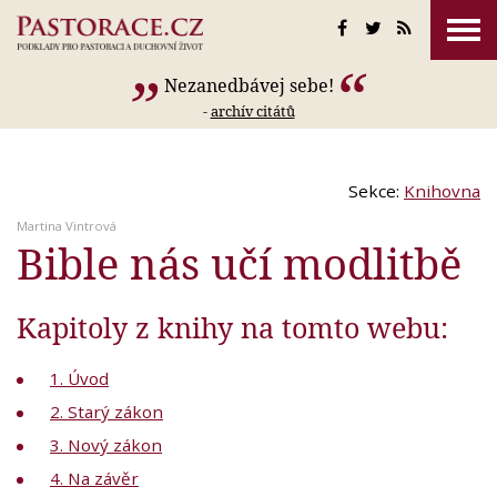
Nezanedbávej sebe!
-
archív citátů
Sekce:
Knihovna
Martina Vintrová
Bible nás učí modlitbě
Kapitoly z knihy na tomto webu:
1. Úvod
2. Starý zákon
3. Nový zákon
4. Na závěr