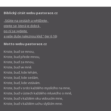
Biblický citát webu pastorace.cz
„Stůjte na cestách a vyhlížejte,
ptejte se, která je dobrá,
po ní se vydejte
a vaše duše naleznou klid.“ (Jer 6,16)
Motto webu pastorace.cz
Kriste, buď se mnou,
Kriste, buď přede mnou,
Kriste, buď za mnou,
Kriste, buď ve mně.
Kriste, buď, kde lehám,
Kriste, buď, kde sedám,
Kriste, buď, kde vstávám.
Kriste, buď v srdci každého myslícího na mne,
Kriste, buď v ústech každého mluvicího o mně,
Kriste, buď v každém oku vidoucím mne,
Kriste, buď v každém uchu slyšícím mne.