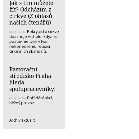
Jak s tím můžete
žít? Odcházím z
církve (Z ohlasů
našich čtenářů)
Pokrytectví církve
(4. 8. 2026)
dosahuje vrcholu, když ho
postavíme tváří v tvář
nekonečnému řetězci
církevních skandálů.
Pastorační
středisko Praha
hledá
spolupracovníky!
Pořádání akcí,
(3. 8. 2026)
běžný provoz.
Archiv aktualit