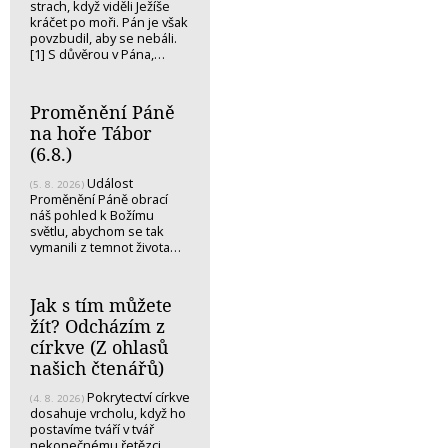
strach, když viděli Ježíše
kráčet po moři. Pán je však
povzbudil, aby se nebáli.
[1] S důvěrou v Pána,…
Proměnění Páně
na hoře Tábor
(6.8.)
Událost
(5. 8. 2026)
Proměnění Páně obrací
náš pohled k Božímu
světlu, abychom se tak
vymanili z temnot života…
Jak s tím můžete
žít? Odcházím z
církve (Z ohlasů
našich čtenářů)
Pokrytectví církve
(4. 8. 2026)
dosahuje vrcholu, když ho
postavíme tváří v tvář
nekonečnému řetězci