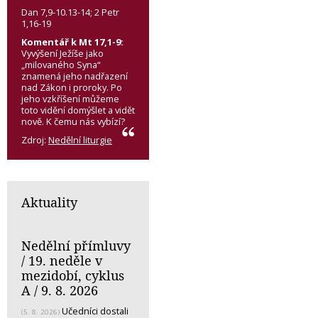
Dan 7,9-10.13-14; 2 Petr
1,16-19
Komentář k Mt 17,1-9:
Vyvýšení Ježíše jako
„milovaného Syna“
znamená jeho nadřazení
nad Zákon i proroky. Po
jeho vzkříšení můžeme
toto vidění domýšlet a vidět
nově. K čemu nás vybízí?
Zdroj:
Nedělní liturgie
Aktuality
Nedělní přímluvy
/ 19. neděle v
mezidobí, cyklus
A / 9. 8. 2026
Učedníci dostali
(5. 8. 2026)