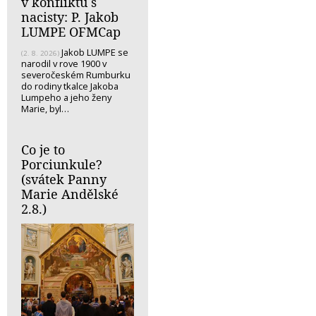
v konfliktu s
nacisty: P. Jakob
LUMPE OFMCap
Jakob LUMPE se
(2. 8. 2026)
narodil v rove 1900 v
severočeském Rumburku
do rodiny tkalce Jakoba
Lumpeho a jeho ženy
Marie, byl…
Co je to
Porciunkule?
(svátek Panny
Marie Andělské
2.8.)