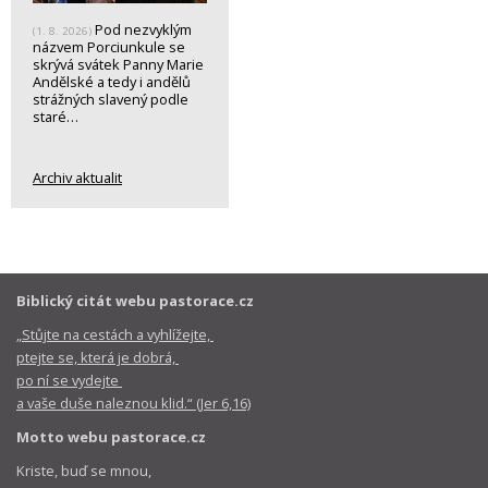
Pod nezvyklým
(1. 8. 2026)
názvem Porciunkule se
skrývá svátek Panny Marie
Andělské a tedy i andělů
strážných slavený podle
staré…
Archiv aktualit
Biblický citát webu pastorace.cz
„Stůjte na cestách a vyhlížejte,
ptejte se, která je dobrá,
po ní se vydejte
a vaše duše naleznou klid.“ (Jer 6,16)
Motto webu pastorace.cz
Kriste, buď se mnou,