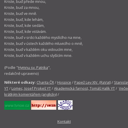
Kriste, buď přede mnou,
Kriste, buď za mnou,
Kriste, buď ve mně.
Kriste, buď, kde lehám,
Kriste, buď, kde sedám,
Kriste, buď, kde vstávám.
Kriste, buď v srdci každého myslícího na mne,
Kriste, buď v ústech každého mluvicího o mně,
Kriste, buď v každém oku vidoucím mne,
Kriste, buď v každém uchu slyšícím mne.
(Podle "
Hymnu sv. Patrika
",
redakčně upraveno)
Některé odkazy:
Charita ČR
/
Hospice
/
Papež Lev XIV. (RaVat)
/
Stanisla
YT
/
Lomec, Josef Prokeš YT
/
Akademická farnost, Tomáš Halík YT
/
Večer
krátkým komentářem (anglicky)
/
Kontakt