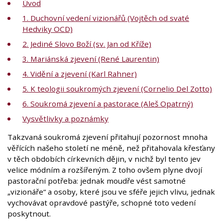
Úvod
1. Duchovní vedení vizionářů (Vojtěch od svaté
Hedviky OCD)
2. Jediné Slovo Boží (sv. Jan od Kříže)
3. Mariánská zjevení (René Laurentin)
4. Vidění a zjevení (Karl Rahner)
5. K teologii soukromých zjevení (Cornelio Del Zotto)
6. Soukromá zjevení a pastorace (Aleš Opatrný)
Vysvětlivky a poznámky
Takzvaná soukromá zjevení přitahují pozornost mnoha
věřících našeho století ne méně, než přitahovala křesťany
v těch obdobích církevních dějin, v nichž byl tento jev
velice módním a rozšířeným. Z toho ovšem plyne dvojí
pastorační potřeba: jednak moudře vést samotné
„vizionáře“ a osoby, které jsou ve sféře jejich vlivu, jednak
vychovávat opravdové pastýře, schopné toto vedení
poskytnout.