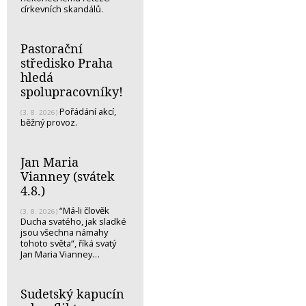
církevních skandálů.
Pastorační
středisko Praha
hledá
spolupracovníky!
Pořádání akcí,
(3. 8. 2026)
běžný provoz.
Jan Maria
Vianney (svátek
4.8.)
“Má-li člověk
(3. 8. 2026)
Ducha svatého, jak sladké
jsou všechna námahy
tohoto světa“, říká svatý
Jan Maria Vianney…
Sudetský kapucín