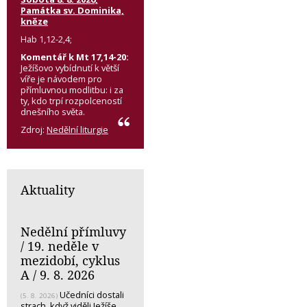
Památka sv. Dominika,
kněze
Hab 1,12-2,4;
Komentář k Mt 17,14-20:
Ježíšovo vybídnutí k větší
víře je návodem pro
přímluvnou modlitbu: i za
ty, kdo trpí rozpolceností
dnešního světa.
Zdroj:
Nedělní liturgie
Aktuality
Nedělní přímluvy
/ 19. neděle v
mezidobí, cyklus
A / 9. 8. 2026
Učedníci dostali
(5. 8. 2026)
strach, když viděli Ježíše