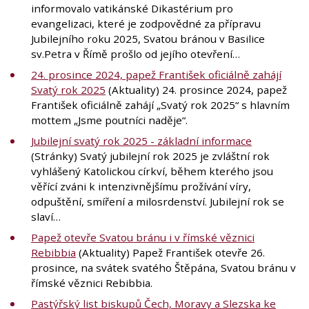
informovalo vatikánské Dikastérium pro
evangelizaci, které je zodpovědné za přípravu
Jubilejního roku 2025, Svatou bránou v Basilice
sv.Petra v Římě prošlo od jejího otevření…
24. prosince 2024, papež František oficiálně zahájí
Svatý rok 2025
(Aktuality) 24. prosince 2024, papež
František oficiálně zahájí „Svatý rok 2025“ s hlavním
mottem „Jsme poutníci naděje“.
Jubilejní svatý rok 2025 - základní informace
(Stránky) Svatý jubilejní rok 2025 je zvláštní rok
vyhlášený Katolickou církví, během kterého jsou
věřící zváni k intenzivnějšímu prožívání víry,
odpuštění, smíření a milosrdenství. Jubilejní rok se
slaví…
Papež otevře Svatou bránu i v římské věznici
Rebibbia
(Aktuality) Papež František otevře 26.
prosince, na svátek svatého Štěpána, Svatou bránu v
římské věznici Rebibbia.
Pastýřský list biskupů Čech, Moravy a Slezska ke