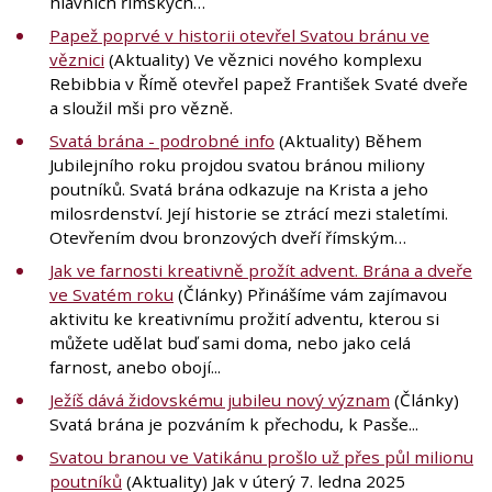
hlavních římských…
Papež poprvé v historii otevřel Svatou bránu ve
věznici
(Aktuality) Ve věznici nového komplexu
Rebibbia v Římě otevřel papež František Svaté dveře
a sloužil mši pro vězně.
Svatá brána - podrobné info
(Aktuality) Během
Jubilejního roku projdou svatou bránou miliony
poutníků. Svatá brána odkazuje na Krista a jeho
milosrdenství. Její historie se ztrácí mezi staletími.
Otevřením dvou bronzových dveří římským…
Jak ve farnosti kreativně prožít advent. Brána a dveře
ve Svatém roku
(Články) Přinášíme vám zajímavou
aktivitu ke kreativnímu prožití adventu, kterou si
můžete udělat buď sami doma, nebo jako celá
farnost, anebo obojí...
Ježíš dává židovskému jubileu nový význam
(Články)
Svatá brána je pozváním k přechodu, k Pasše...
Svatou branou ve Vatikánu prošlo už přes půl milionu
poutníků
(Aktuality) Jak v úterý 7. ledna 2025