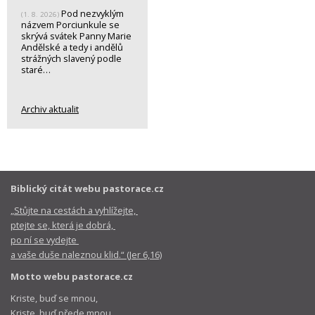
Pod nezvyklým
(1. 8. 2026)
názvem Porciunkule se
skrývá svátek Panny Marie
Andělské a tedy i andělů
strážných slavený podle
staré…
Archiv aktualit
Biblický citát webu pastorace.cz
„Stůjte na cestách a vyhlížejte,
ptejte se, která je dobrá,
po ní se vydejte
a vaše duše naleznou klid.“ (Jer 6,16)
Motto webu pastorace.cz
Kriste, buď se mnou,
Kriste, buď přede mnou,