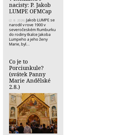
nacisty: P. Jakob
LUMPE OFMCap
Jakob LUMPE se
(2. 8. 2026)
narodil v rove 1900 v
severočeském Rumburku
do rodiny tkalce Jakoba
Lumpeho a jeho ženy
Marie, byl…
Co je to
Porciunkule?
(svátek Panny
Marie Andělské
2.8.)