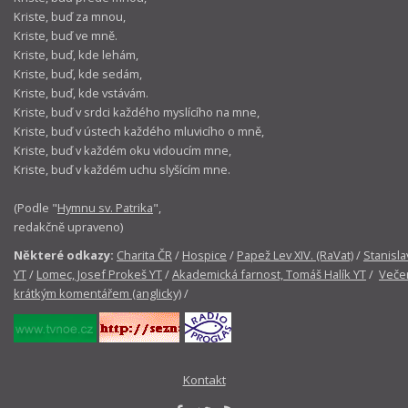
Kriste, buď za mnou,
Kriste, buď ve mně.
Kriste, buď, kde lehám,
Kriste, buď, kde sedám,
Kriste, buď, kde vstávám.
Kriste, buď v srdci každého myslícího na mne,
Kriste, buď v ústech každého mluvicího o mně,
Kriste, buď v každém oku vidoucím mne,
Kriste, buď v každém uchu slyšícím mne.
(Podle "
Hymnu sv. Patrika
",
redakčně upraveno)
Některé odkazy:
Charita ČR
/
Hospice
/
Papež Lev XIV. (RaVat)
/
Stanisla
YT
/
Lomec, Josef Prokeš YT
/
Akademická farnost, Tomáš Halík YT
/
Večer
krátkým komentářem (anglicky)
/
Kontakt