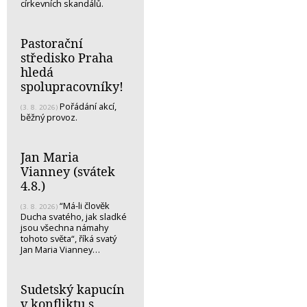
církevních skandálů.
Pastorační
středisko Praha
hledá
spolupracovníky!
Pořádání akcí,
(3. 8. 2026)
běžný provoz.
Jan Maria
Vianney (svátek
4.8.)
“Má-li člověk
(3. 8. 2026)
Ducha svatého, jak sladké
jsou všechna námahy
tohoto světa“, říká svatý
Jan Maria Vianney…
Sudetský kapucín
v konfliktu s