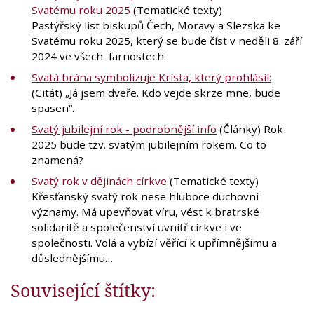
Svatému roku 2025
(Tematické texty)
Pastýřský list biskupů Čech, Moravy a Slezska ke
Svatému roku 2025, který se bude číst v neděli 8. září
2024 ve všech farnostech.
Svatá brána symbolizuje Krista, který prohlásil:
(Citát) „Já jsem dveře. Kdo vejde skrze mne, bude
spasen“.
Svatý jubilejní rok - podrobnější info
(Články) Rok
2025 bude tzv. svatým jubilejním rokem. Co to
znamená?
Svatý rok v dějinách církve
(Tematické texty)
Křesťanský svatý rok nese hluboce duchovní
významy. Má upevňovat víru, vést k bratrské
solidaritě a společenství uvnitř církve i ve
společnosti. Volá a vybízí věřící k upřímnějšímu a
důslednějšímu…
Související štítky: