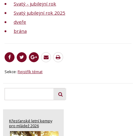
Svatý - jubilejní rok
Svatý jubilejní rok 2025
dveře
brána
Sekce:
Rejstřík témat
Křesťanské letní kempy
pro mládež 2026