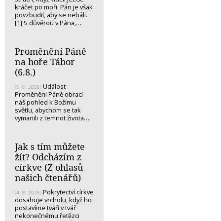
kráčet po moři. Pán je však
povzbudil, aby se nebáli.
[1] S důvěrou v Pána,…
Proměnění Páně
na hoře Tábor
(6.8.)
Událost
(5. 8. 2026)
Proměnění Páně obrací
náš pohled k Božímu
světlu, abychom se tak
vymanili z temnot života…
Jak s tím můžete
žít? Odcházím z
církve (Z ohlasů
našich čtenářů)
Pokrytectví církve
(4. 8. 2026)
dosahuje vrcholu, když ho
postavíme tváří v tvář
nekonečnému řetězci