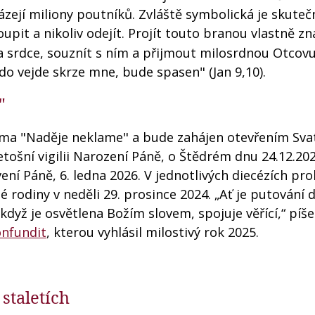
ejí miliony poutníků. Zvláště symbolická je skuteč
upit a nikoliv odejít. Projít touto branou vlastně 
va srdce, souznít s ním a přijmout milosrdnou Otcovu
kdo vejde skrze mne, bude spasen" (Jan 9,10).
"
éma "Naděje neklame" a bude zahájen otevřením Sva
etošní vigilii Narození Páně, o Štědrém dnu 24.12.202
ení Páně, 6. ledna 2026. V jednotlivých diecézích pr
é rodiny v neděli 29. prosince 2024. „Ať je putování 
když je osvětlena Božím slovem, spojuje věřící,“ píš
onfundit
, kterou vyhlásil milostivý rok 2025.
staletích