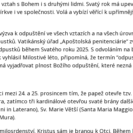
 vztah s Bohem i s druhými lidmi. Svatý rok má upe
církve i ve společnosti. Volá a vybízí věřící k upřímně
zva k odpuštění ve všech vztazích a na všech úrovn
pustků. Vatikánský úřad „Apoštolská penitenciárie“ z
odpustků během Svatého roku 2025. S odvoláním na 
vyhlásil Milostivé léto, připomíná, že termín “odpus
á vyjadřovat plnost Božího odpuštění, které nezná 
oci mezi 24. a 25. prosincem tím, že papež otevře tzv
a, zatímco tři kardinálové otevřou svaté brány dalšíc
nni in Laterano), Sv. Marie Větší (Santa Maria Maggior
Mura).
 milosrdenství. Kristus sám je branou k Otci. Během