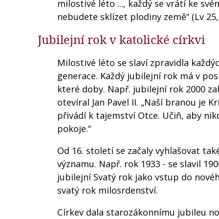
milostivé léto ..., každý se vrátí ke sv
nebudete sklízet plodiny země“ (Lv 25,
Jubilejní rok v katolické církvi
Milostivé léto se slaví zpravidla každý
generace. Každý jubilejní rok má v po
které doby. Např. jubilejní rok 2000 zah
otevíral Jan Pavel II. „Naší branou je 
přivádí k tajemství Otce. Učiň, aby ni
pokoje.“
Od 16. století se začaly vyhlašovat ta
významu. Např. rok 1933 - se slavil 190
jubilejní Svatý rok jako vstup do nové
svatý rok milosrdenství.
Církev dala starozákonnímu jubileu no