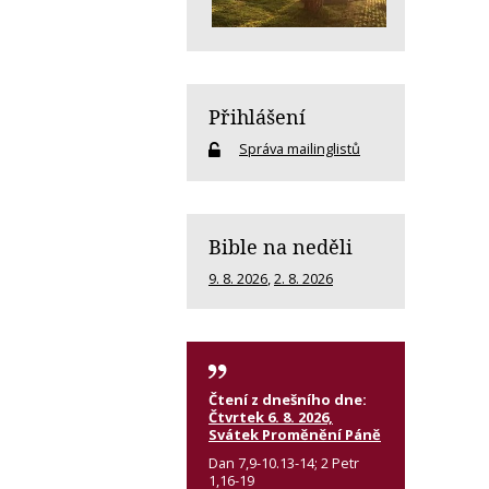
Přihlášení
Správa mailinglistů
Bible na neděli
9. 8. 2026
,
2. 8. 2026
Čtení z dnešního dne:
Čtvrtek 6. 8. 2026,
Svátek Proměnění Páně
Dan 7,9-10.13-14; 2 Petr
1,16-19