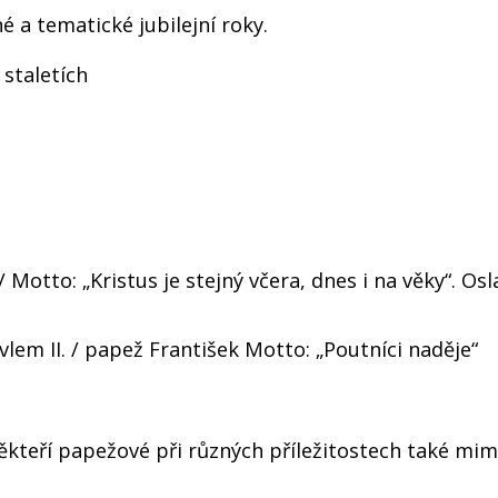
é a tematické jubilejní roky.
 staletích
 / Motto: „Kristus je stejný včera, dnes i na věky“. Osl
lem II. / papež František Motto: „Poutníci naděje“
i někteří papežové při různých příležitostech také mi