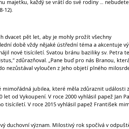
ému majetku, každý se vrátí do své rodiny ... nebudete 
8-12).
ch dvacet pět let, aby je mohly prožít všechny
slední době vždy nějaké ústřední téma a akcentuje vý
ájil nové tisíciletí. Svatou bránu baziliky sv. Petra t
Kristus,“ zdůrazňoval. „Pane buď pro nás Branou, kter
kdo nezůstával vyloučen z Jeho objetí plného milosrd
ké mimořádná jubilea, které měla zdůraznit události 
0 let od Vykoupení. V roce 2000 vyhlásil papež Jan Pav
ho tisíciletí. V roce 2015 vyhlásil papež František m
vý duchovní význam. Milostivý rok spočívá v odpuštěn