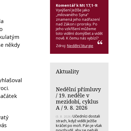
Komentář k Mt 17,1-9:
Vyvýšení Ježíše jako
„milovaného Syna“
znamená jeho nadřazení
la
nad Zákon i proroky. Po
ho
jeho vzkříšení můžeme
toto vidění domýšlet a vidět
 kulatým
nově. K čemu nás vybízí?
se někdy
Zdroj:
Nedělní liturgie
Aktuality
yhlašoval
roci.
Nedělní přímluvy
/ 19. neděle v
začátek
mezidobí, cyklus
A / 9. 8. 2026
Učedníci dostali
vatý
(5. 8. 2026)
strach, když viděli Ježíše
vás
kráčet po moři. Pán je však
povzbudil, aby se nebáli.