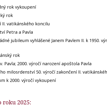
ádný rok vykoupení
ský rok
 II. vatikánského koncilu
tví Petra a Pavla
řádné jubileum vyhlášené Janem Pavlem II. k 1950. vý
riánský rok
v. Pavla; 2000. výročí narození apoštola Pavla
ho milosrdenství 50. výročí zakončení II. vatikánské
um k 2000. výročí vykoupení
o roku 2025: