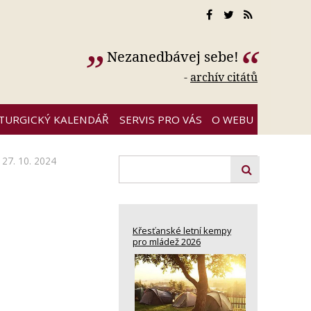
Nezanedbávej sebe!
-
archív citátů
ITURGICKÝ KALENDÁŘ
SERVIS PRO VÁS
O WEBU
27. 10. 2024
Křesťanské letní kempy
pro mládež 2026