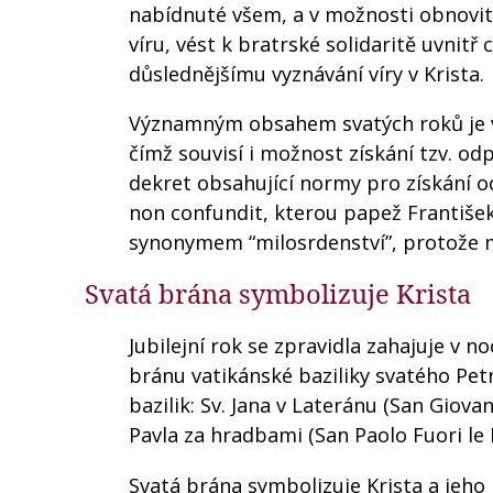
nabídnuté všem, a v možnosti obnovit
víru, vést k bratrské solidaritě uvnitř 
důslednějšímu vyznávání víry v Krista.
Významným obsahem svatých roků je vý
čímž souvisí i možnost získání tzv. od
dekret obsahující normy pro získání 
non confundit, kterou papež František 
synonymem “milosrdenství”, protože m
Svatá brána symbolizuje Krista
Jubilejní rok se zpravidla zahajuje v n
bránu vatikánské baziliky svatého Petr
bazilik: Sv. Jana v Lateránu (San Giova
Pavla za hradbami (San Paolo Fuori le 
Svatá brána symbolizuje Krista a jeho