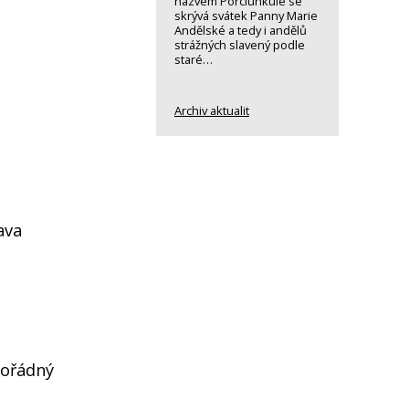
názvem Porciunkule se
skrývá svátek Panny Marie
Andělské a tedy i andělů
strážných slavený podle
staré…
Archiv aktualit
ava
mořádný