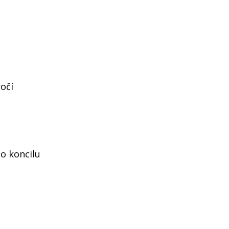
ročí
ho koncilu