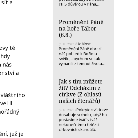
sít a
[1] S důvěrou v Pána,…
Proměnění Páně
na hoře Tábor
(6.8.)
Událost
(5. 8. 2026)
zvy té
Proměnění Páně obrací
náš pohled k Božímu
ehdy
světlu, abychom se tak
vymanili z temnot života…
á nás
enství a
Jak s tím můžete
žít? Odcházím z
církve (Z ohlasů
zvláštního
našich čtenářů)
el II.
Pokrytectví církve
imořádný
(4. 8. 2026)
dosahuje vrcholu, když ho
postavíme tváří v tvář
nekonečnému řetězci
církevních skandálů.
í, jež je