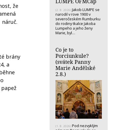
LUMPE OFMCap
nost, že
Jakob LUMPE se
(2. 8. 2026)
znamená
narodil v rove 1900 v
severočeském Rumburku
 náruč.
do rodiny tkalce Jakoba
Lumpeho a jeho ženy
Marie, byl…
Co je to
Porciunkule?
té brány
(svátek Panny
4, a
Marie Andělské
oběhne
2.8.)
do
e papež
Pod nezvyklým
(1. 8. 2026)