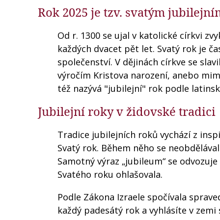
Rok 2025 je tzv. svatým jubilej
Od r. 1300 se ujal v katolické církvi zvy
každých dvacet pět let. Svatý rok je č
společenství. V dějinách církve se slav
výročím Kristova narození, anebo mimo
též nazývá "jubilejní" rok podle latins
Jubilejní roky v židovské tradici
Tradice jubilejních roků vychází z insp
Svatý rok. Během něho se neobdělávala
Samotný výraz „jubileum“ se odvozuje 
Svatého roku ohlašovala.
Podle Zákona Izraele spočívala sprave
každý padesátý rok a vyhlásíte v zemi