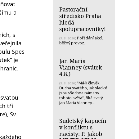
vňovat
Pastorační
jšímu a
středisko Praha
hledá
spolupracovníky!
ích, s
Pořádání akcí,
(3. 8. 2026)
veřejnila
běžný provoz.
bulu Spes
tek” je
Jan Maria
Vianney (svátek
hranic.
4.8.)
“Má-li člověk
(3. 8. 2026)
Ducha svatého, jak sladké
jsou všechna námahy
. svatou
tohoto světa“, říká svatý
Jan Maria Vianney…
h tří
e), Sv.
Sudetský kapucín
v konfliktu s
nacisty: P. Jakob
 každého