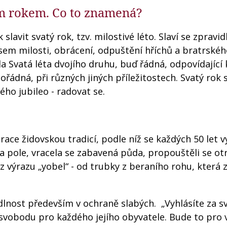
ním rokem. Co to znamená?
k slavit svatý rok, tzv. milostivé léto. Slaví se zpravid
asem milosti, obrácení, odpuštění hříchů a bratrské
ila Svatá léta dvojího druhu, buď řádná, odpovídající
řádná, při různých jiných příležitostech. Svatý rok 
kého jubileo - radovat se.
irace židovskou tradicí, podle níž se každých 50 let v
 pole, vracela se zabavená půda, propouštěli se ot
z výrazu „yobel“ - od trubky z beraního rohu, která 
dlnost především v ochraně slabých. „Vyhlásíte za s
 svobodu pro každého jejího obyvatele. Bude to pro 