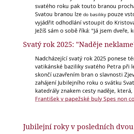
svatého roku pak touto branou procház
Svatou branou lze
pouze vsto
do basiliky
vyjádřit odhodlání vstoupit do Kristo
Ježíš sám o sobě říká: "Já jsem dveře, 
Svatý rok 2025: "Naděje neklame
Nadcházející svatý rok 2025 ponese t
vatikánské baziliky svatého Petra při l
skončí uzavřením bran o slavnosti Zjev
zahájení Jubilejního roku o svátku Svat
katedrály znakem cesty naděje, která, 
František v papežské buly Spes non c
Jubilejní roky v posledních dvou 