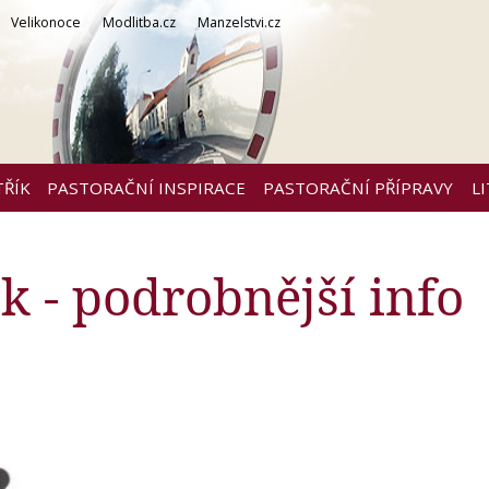
Velikonoce
Modlitba.cz
Manzelstvi.cz
TŘÍK
PASTORAČNÍ INSPIRACE
PASTORAČNÍ PŘÍPRAVY
L
ok - podrobnější info