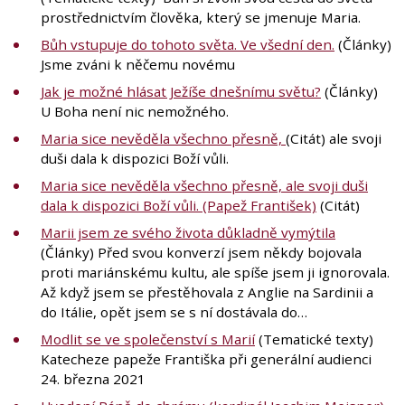
prostřednictvím člověka, který se jmenuje Maria.
Bůh vstupuje do tohoto světa. Ve všední den.
(Články)
Jsme zváni k něčemu novému
Jak je možné hlásat Ježíše dnešnímu světu?
(Články)
U Boha není nic nemožného.
Maria sice nevěděla všechno přesně,
(Citát) ale svoji
duši dala k dispozici Boží vůli.
Maria sice nevěděla všechno přesně, ale svoji duši
dala k dispozici Boží vůli. (Papež František)
(Citát)
Marii jsem ze svého života důkladně vymýtila
(Články) Před svou konverzí jsem někdy bojovala
proti mariánskému kultu, ale spíše jsem ji ignorovala.
Až když jsem se přestěhovala z Anglie na Sardinii a
do Itálie, opět jsem se s ní dostávala do…
Modlit se ve společenství s Marií
(Tematické texty)
Katecheze papeže Františka při generální audienci
24. března 2021