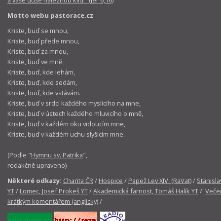
Motto webu pastorace.cz
Kriste, buď se mnou,
Kriste, buď přede mnou,
Kriste, buď za mnou,
Kriste, buď ve mně.
Kriste, buď, kde lehám,
Kriste, buď, kde sedám,
Kriste, buď, kde vstávám.
Kriste, buď v srdci každého myslícího na mne,
Kriste, buď v ústech každého mluvicího o mně,
Kriste, buď v každém oku vidoucím mne,
Kriste, buď v každém uchu slyšícím mne.
(Podle "
Hymnu sv. Patrika
",
redakčně upraveno)
Některé odkazy:
Charita ČR
/
Hospice
/
Papež Lev XIV. (RaVat)
/
Stanisla
YT
/
Lomec, Josef Prokeš YT
/
Akademická farnost, Tomáš Halík YT
/
Večer
krátkým komentářem (anglicky)
/