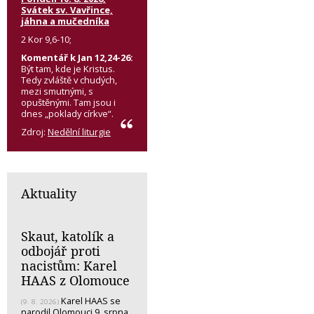
Svátek sv. Vavřince,
jáhna a mučedníka
2 Kor 9,6-10;
Komentář k Jan 12,24-26:
Být tam, kde je Kristus.
Tedy zvláště v chudých,
mezi smutnými, s
opuštěnými. Tam jsou i
dnes „poklady církve“.
Zdroj:
Nedělní liturgie
Aktuality
Skaut, katolík a
odbojář proti
nacistům: Karel
HAAS z Olomouce
Karel HAAS se
(9. 8. 2026)
narodil Olomouci 9. srpna