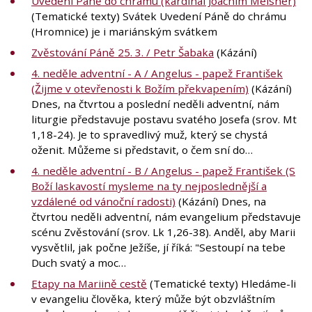
Uvedení Páně do chrámu (kardinál Joachim Meisner)
(Tematické texty) Svátek Uvedení Páně do chrámu
(Hromnice) je i mariánským svátkem
Zvěstování Páně 25. 3. / Petr Šabaka
(Kázání)
4. neděle adventní - A / Angelus - papež František
(Žijme v otevřenosti k Božím překvapením)
(Kázání)
Dnes, na čtvrtou a poslední neděli adventní, nám
liturgie představuje postavu svatého Josefa (srov. Mt
1,18-24). Je to spravedlivý muž, který se chystá
oženit. Můžeme si představit, o čem sní do…
4. neděle adventní - B / Angelus - papež František (S
Boží laskavostí mysleme na ty nejposlednější a
vzdálené od vánoční radosti)
(Kázání) Dnes, na
čtvrtou neděli adventní, nám evangelium představuje
scénu Zvěstování (srov. Lk 1,26-38). Anděl, aby Marii
vysvětlil, jak počne Ježíše, jí říká: "Sestoupí na tebe
Duch svatý a moc…
Etapy na Mariině cestě
(Tematické texty) Hledáme-li
v evangeliu člověka, který může být obzvláštním