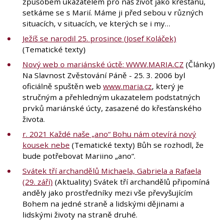
způsobem ukazatelem pro náš život jako křesťanů,
setkáme se s Marií. Máme ji před sebou v různých
situacích, v situacích, ve kterých se i my…
Ježíš se narodil 25. prosince (Josef Koláček)
(Tematické texty)
Nový web o mariánské úctě: WWW.MARIA.CZ
(Články)
Na Slavnost Zvěstování Páně - 25. 3. 2006 byl
oficiálně spuštěn web
www.maria.cz
, který je
stručným a přehledným ukazatelem podstatných
prvků mariánské úcty, zasazené do křesťanského
života.
r. 2021 Každé naše „ano“ Bohu nám otevírá nový
kousek nebe
(Tematické texty) Bůh se rozhodl, že
bude potřebovat Mariino „ano“.
Svátek tří archandělů Michaela, Gabriela a Rafaela
(29. září)
(Aktuality) Svátek tří archandělů připomíná
anděly jako prostředníky mezi vše převyšujícím
Bohem na jedné straně a lidskými dějinami a
lidskými životy na straně druhé.