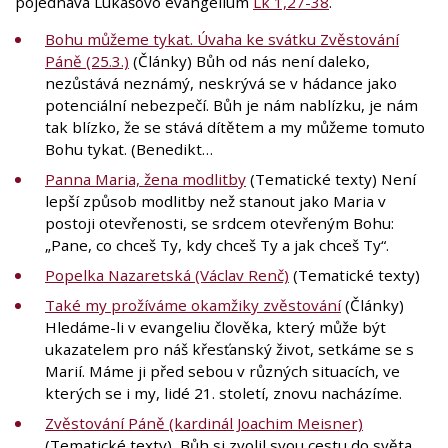
pojednává Lukášovo evangelium
Lk 1,27-38
.
Bohu můžeme tykat. Úvaha ke svátku Zvěstování
Páně (25.3.)
(Články) Bůh od nás není daleko,
nezůstává neznámý, neskrývá se v hádance jako
potenciální nebezpečí. Bůh je nám nablízku, je nám
tak blízko, že se stává dítětem a my můžeme tomuto
Bohu tykat. (Benedikt…
Panna Maria, žena modlitby
(Tematické texty) Není
lepší způsob modlitby než stanout jako Maria v
postoji otevřenosti, se srdcem otevřeným Bohu:
„Pane, co chceš Ty, kdy chceš Ty a jak chceš Ty“.
Popelka Nazaretská (Václav Renč)
(Tematické texty)
Také my prožíváme okamžiky zvěstování
(Články)
Hledáme-li v evangeliu člověka, který může být
ukazatelem pro náš křesťanský život, setkáme se s
Marií. Máme ji před sebou v různých situacích, ve
kterých se i my, lidé 21. století, znovu nacházíme.
Zvěstování Páně (kardinál Joachim Meisner)
(Tematické texty) Bůh si zvolil svou cestu do světa