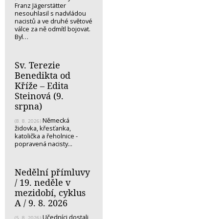
Franz Jägerstätter
nesouhlasil s nadvládou
nacistů a ve druhé světové
válce za ně odmítl bojovat.
Byl…
Sv. Terezie
Benedikta od
Kříže – Edita
Steinová (9.
srpna)
Německá
(8. 8. 2026)
židovka, křesťanka,
katolička a řeholnice -
popravená nacisty...
Nedělní přímluvy
/ 19. neděle v
mezidobí, cyklus
A / 9. 8. 2026
Učedníci dostali
(5. 8. 2026)