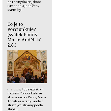
do rodiny tkalce Jakoba
Lumpeho a jeho ženy
Marie, byl…
Co je to
Porciunkule?
(svátek Panny
Marie Andělské
2.8.)
Pod nezvyklým
(1. 8. 2026)
názvem Porciunkule se
skrývá svátek Panny Marie
Andělské a tedy i andělů
strážných slavený podle
staré…