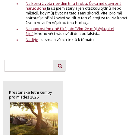
Na konci života nevidím tmu hrobu. Čeká mě otevřená
náruč Boha
Já už jsem starý a jen otázkou týdnů nebo
měsíců, kdy můj život na této zemi skončí. Víte, pro mě
stárnutí je přibližování se cíli. A ten cíl stojí za to. Na konci
života nevidím nějakou tmu hrobu,…
Na naprostém dně říká Job: “Vím, že můj Vykupitel
žije"
Mnoho věcí nás uvádí do zoufalství...
Naděje
- seznam všech textů k tématu
Křesťanské letní kempy
pro mládež 2026