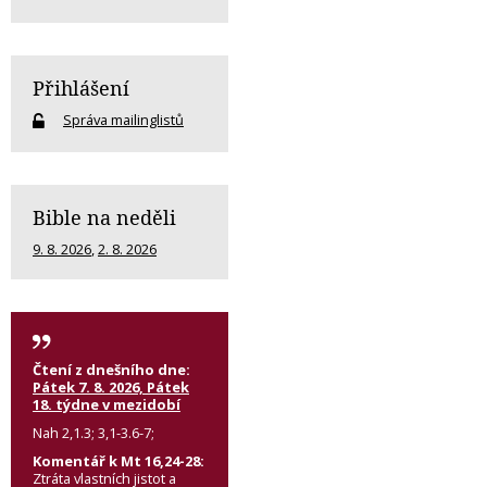
Přihlášení
Správa mailinglistů
Bible na neděli
9. 8. 2026
,
2. 8. 2026
Čtení z dnešního dne:
Pátek 7. 8. 2026, Pátek
18. týdne v mezidobí
Nah 2,1.3; 3,1-3.6-7;
Komentář k Mt 16,24-28:
Ztráta vlastních jistot a