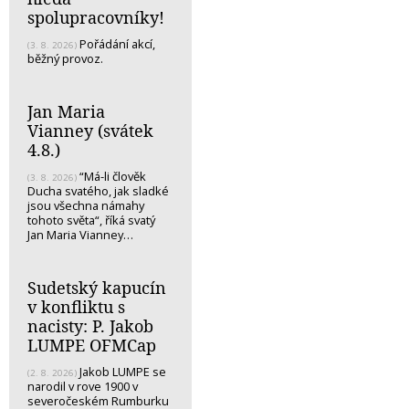
spolupracovníky!
Pořádání akcí,
(3. 8. 2026)
běžný provoz.
Jan Maria
Vianney (svátek
4.8.)
“Má-li člověk
(3. 8. 2026)
Ducha svatého, jak sladké
jsou všechna námahy
tohoto světa“, říká svatý
Jan Maria Vianney…
Sudetský kapucín
v konfliktu s
nacisty: P. Jakob
LUMPE OFMCap
Jakob LUMPE se
(2. 8. 2026)
narodil v rove 1900 v
severočeském Rumburku