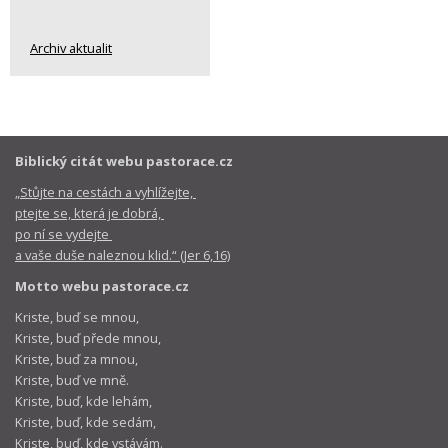
Archiv aktualit
Biblický citát webu pastorace.cz
„Stůjte na cestách a vyhlížejte,
ptejte se, která je dobrá,
po ní se vydejte
a vaše duše naleznou klid.“ (Jer 6,16)
Motto webu pastorace.cz
Kriste, buď se mnou,
Kriste, buď přede mnou,
Kriste, buď za mnou,
Kriste, buď ve mně.
Kriste, buď, kde lehám,
Kriste, buď, kde sedám,
Kriste, buď, kde vstávám.