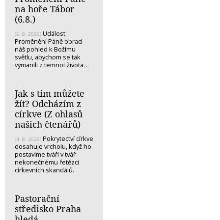
na hoře Tábor
(6.8.)
Událost
(5. 8. 2026)
Proměnění Páně obrací
náš pohled k Božímu
světlu, abychom se tak
vymanili z temnot života…
Jak s tím můžete
žít? Odcházím z
církve (Z ohlasů
našich čtenářů)
Pokrytectví církve
(4. 8. 2026)
dosahuje vrcholu, když ho
postavíme tváří v tvář
nekonečnému řetězci
církevních skandálů.
Pastorační
středisko Praha
hledá