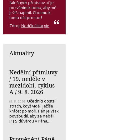
falešných představ ať je
pozváním k tomu, aby mě
Ježíš naplnil. Chci mu k
tomu dát prostor!
Zdroj:
Nedělní liturgie
Aktuality
Nedělní přímluvy
/ 19. neděle v
mezidobí, cyklus
A / 9. 8. 2026
Učedníci dostali
(5. 8. 2026)
strach, když viděli Ježíše
kráčet po moři. Pán je však
povzbudil, aby se nebáli.
[1] S důvěrou v Pána,…
Proměnění Páně