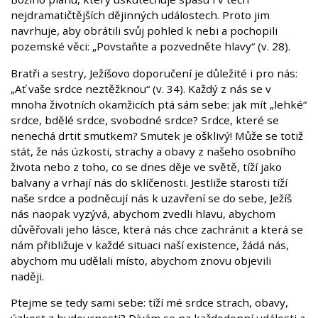
nejdramatičtějších dějinných událostech. Proto jim
navrhuje, aby obrátili svůj pohled k nebi a pochopili
pozemské věci: „Povstaňte a pozvedněte hlavy“ (v. 28).
Bratři a sestry, Ježíšovo doporučení je důležité i pro nás:
„Ať vaše srdce neztěžknou“ (v. 34). Každý z nás se v
mnoha životních okamžicích ptá sám sebe: jak mít „lehké“
srdce, bdělé srdce, svobodné srdce? Srdce, které se
nenechá drtit smutkem? Smutek je ošklivý! Může se totiž
stát, že nás úzkosti, strachy a obavy z našeho osobního
života nebo z toho, co se dnes děje ve světě, tíží jako
balvany a vrhají nás do sklíčenosti. Jestliže starosti tíží
naše srdce a podněcují nás k uzavření se do sebe, Ježíš
nás naopak vyzývá, abychom zvedli hlavu, abychom
důvěřovali jeho lásce, která nás chce zachránit a která se
nám přibližuje v každé situaci naší existence, žádá nás,
abychom mu udělali místo, abychom znovu objevili
naději.
Ptejme se tedy sami sebe: tíží mé srdce strach, obavy,
úzkost z budoucnosti? Dívám se na každodenní události a