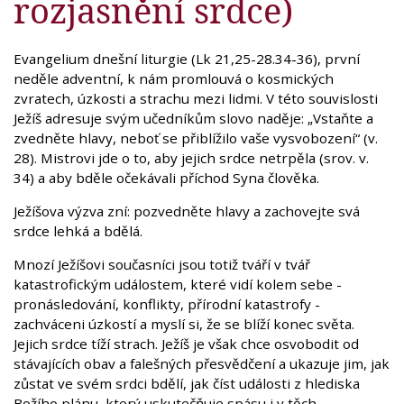
rozjasnění srdce)
Evangelium dnešní liturgie (Lk 21,25-28.34-36), první
neděle adventní, k nám promlouvá o kosmických
zvratech, úzkosti a strachu mezi lidmi. V této souvislosti
Ježíš adresuje svým učedníkům slovo naděje: „Vstaňte a
zvedněte hlavy, neboť se přiblížilo vaše vysvobození“ (v.
28). Mistrovi jde o to, aby jejich srdce netrpěla (srov. v.
34) a aby bděle očekávali příchod Syna člověka.
Ježíšova výzva zní: pozvedněte hlavy a zachovejte svá
srdce lehká a bdělá.
Mnozí Ježíšovi současníci jsou totiž tváří v tvář
katastrofickým událostem, které vidí kolem sebe -
pronásledování, konflikty, přírodní katastrofy -
zachváceni úzkostí a myslí si, že se blíží konec světa.
Jejich srdce tíží strach. Ježíš je však chce osvobodit od
stávajících obav a falešných přesvědčení a ukazuje jim, jak
zůstat ve svém srdci bdělí, jak číst události z hlediska
Božího plánu, který uskutečňuje spásu i v těch