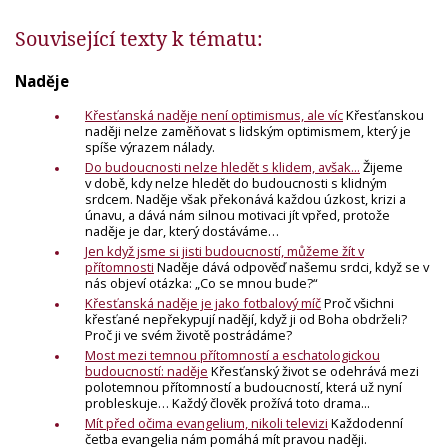
Související texty k tématu:
Naděje
Křesťanská naděje není optimismus, ale víc
Křesťanskou
naději nelze zaměňovat s lidským optimismem, který je
spíše výrazem nálady.
Do budoucnosti nelze hledět s klidem, avšak...
Žijeme
v době, kdy nelze hledět do budoucnosti s klidným
srdcem. Naděje však překonává každou úzkost, krizi a
únavu, a dává nám silnou motivaci jít vpřed, protože
naděje je dar, který dostáváme…
Jen když jsme si jisti budoucností, můžeme žít v
přítomnosti
Naděje dává odpověď našemu srdci, ​když se v
nás objeví otázka: „Co se mnou bude?“
Křesťanská naděje je jako fotbalový míč
Proč všichni
křesťané nepřekypují nadějí, když ji od Boha obdrželi?
Proč ji ve svém životě postrádáme?
Most mezi temnou přítomností a eschatologickou
budoucností: naděje
Křesťanský život se odehrává mezi
polotemnou přítomností a budoucností, která už nyní
probleskuje… Každý člověk prožívá toto drama...
Mít před očima evangelium, nikoli televizi
Každodenní
četba evangelia nám pomáhá mít pravou naději.