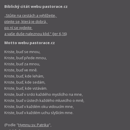
Biblický citát webu pastorace.cz
„Stůjte na cestách a vyhlížejte,
ptejte se, která je dobrá,
po ní se vydejte
a vaše duše naleznou klid.“ (Jer 6,16)
Motto webu pastorace.cz
Kriste, buď se mnou,
Kriste, buď přede mnou,
Kriste, buď za mnou,
Kriste, buď ve mně.
Kriste, buď, kde lehám,
Kriste, buď, kde sedám,
Kriste, buď, kde vstávám.
Kriste, buď v srdci každého myslícího na mne,
Kriste, buď v ústech každého mluvicího o mně,
Kriste, buď v každém oku vidoucím mne,
Kriste, buď v každém uchu slyšícím mne.
(Podle "
Hymnu sv. Patrika
",