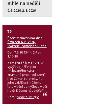
Bible na neděli
9. 8. 2026
,
2. 8. 2026
Čtení z dnešního dne:
Čtvrtek 6. 8. 2026,
Svátek Proměnění Páně
Dan 7,9-10.13-14; 2 Petr
1,16-19
Komentář k Mt 17,1-9:
Vyvýšení Ježíše jako
„milovaného Syna“
znamená jeho nadřazení
nad Zákon i proroky. Po
jeho vzkříšení můžeme
toto vidění domýšlet a vidět
nově. K čemu nás vybízí?
Zdroj:
Nedělní liturgie