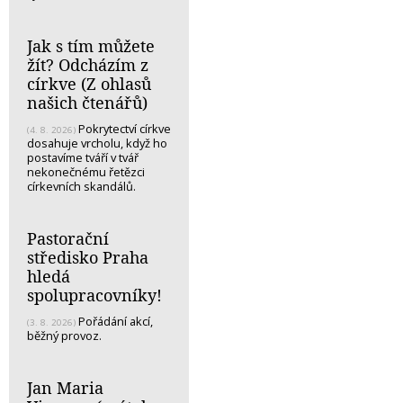
Jak s tím můžete
žít? Odcházím z
církve (Z ohlasů
našich čtenářů)
Pokrytectví církve
(4. 8. 2026)
dosahuje vrcholu, když ho
postavíme tváří v tvář
nekonečnému řetězci
církevních skandálů.
Pastorační
středisko Praha
hledá
spolupracovníky!
Pořádání akcí,
(3. 8. 2026)
běžný provoz.
Jan Maria