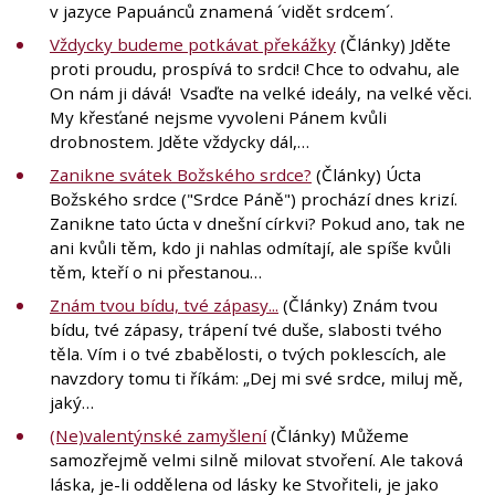
v jazyce Papuánců znamená ´vidět srdcem´.
Vždycky budeme potkávat překážky
(Články) Jděte
proti proudu, prospívá to srdci! Chce to odvahu, ale
On nám ji dává! Vsaďte na velké ideály, na velké věci.
My křesťané nejsme vyvoleni Pánem kvůli
drobnostem. Jděte vždycky dál,…
Zanikne svátek Božského srdce?
(Články) Úcta
Božského srdce ("Srdce Páně") prochází dnes krizí.
Zanikne tato úcta v dnešní církvi? Pokud ano, tak ne
ani kvůli těm, kdo ji nahlas odmítají, ale spíše kvůli
těm, kteří o ni přestanou…
Znám tvou bídu, tvé zápasy...
(Články) Znám tvou
bídu, tvé zápasy, trápení tvé duše, slabosti tvého
těla. Vím i o tvé zbabělosti, o tvých poklescích, ale
navzdory tomu ti říkám: „Dej mi své srdce, miluj mě,
jaký…
(Ne)valentýnské zamyšlení
(Články) Můžeme
samozřejmě velmi silně milovat stvoření. Ale taková
láska, je-li oddělena od lásky ke Stvořiteli, je jako