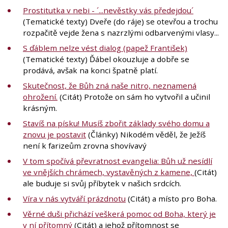
Prostitutka v nebi - ´...nevěstky vás předejdou´
(Tematické texty) Dveře (do ráje) se otevřou a trochu
rozpačitě vejde žena s nazrzlými odbarvenými vlasy...
S ďáblem nelze vést dialog (papež František)
(Tematické texty) Ďábel okouzluje a dobře se
prodává, avšak na konci špatně platí.
Skutečnost, že Bůh zná naše nitro, neznamená
ohrožení.
(Citát) Protože on sám ho vytvořil a učinil
krásným.
Stavíš na písku! Musíš zbořit základy svého domu a
znovu je postavit
(Články) Nikodém věděl, že Ježíš
není k farizeům zrovna shovívavý
V tom spočívá převratnost evangelia: Bůh už nesídlí
ve vnějších chrámech, vystavěných z kamene,
(Citát)
ale buduje si svůj příbytek v našich srdcích.
Víra v nás vytváří prázdnotu
(Citát) a místo pro Boha.
Věrné duši přichází veškerá pomoc od Boha, který je
v ní přítomný
(Citát) a jehož přítomnost se