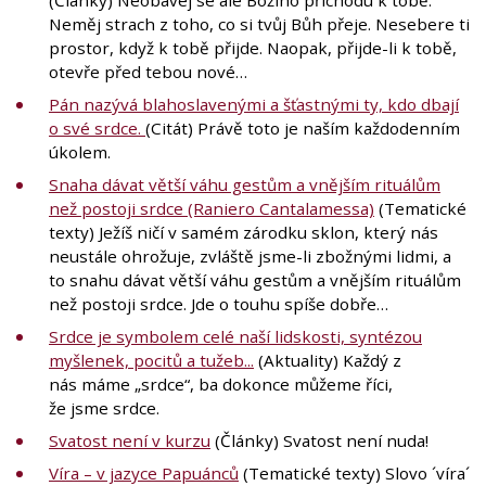
(Články) Neobávej se ale Božího příchodu k tobě.
Neměj strach z toho, co si tvůj Bůh přeje. Nesebere ti
prostor, když k tobě přijde. Naopak, přijde-li k tobě,
otevře před tebou nové…
Pán nazývá blahoslavenými a šťastnými ty, kdo dbají
o své srdce.
(Citát) Právě toto je naším každodenním
úkolem.
Snaha dávat větší váhu gestům a vnějším rituálům
než postoji srdce (Raniero Cantalamessa)
(Tematické
texty) Ježíš ničí v samém zárodku sklon, který nás
neustále ohrožuje, zvláště jsme-li zbožnými lidmi, a
to snahu dávat větší váhu gestům a vnějším rituálům
než postoji srdce. Jde o touhu spíše dobře…
Srdce je symbolem celé naší lidskosti, syntézou
myšlenek, pocitů a tužeb...
(Aktuality) Každý z
nás máme „srdce“, ba dokonce můžeme říci,
že jsme srdce.
Svatost není v kurzu
(Články) Svatost není nuda!
Víra – v jazyce Papuánců
(Tematické texty) Slovo ´víra´