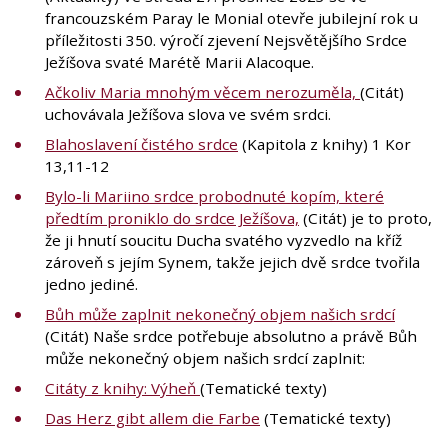
francouzském Paray le Monial otevře jubilejní rok u
příležitosti 350. výročí zjevení Nejsvětějšího Srdce
Ježíšova svaté Marétě Marii Alacoque.
Ačkoliv Maria mnohým věcem nerozuměla,
(Citát)
uchovávala Ježíšova slova ve svém srdci.
Blahoslavení čistého srdce
(Kapitola z knihy) 1 Kor
13,11-12
Bylo-li Mariino srdce probodnuté kopím, které
předtím proniklo do srdce Ježíšova,
(Citát) je to proto,
že ji hnutí soucitu Ducha svatého vyzvedlo na kříž
zároveň s jejím Synem, takže jejich dvě srdce tvořila
jedno jediné.
Bůh může zaplnit nekonečný objem našich srdcí
(Citát) Naše srdce potřebuje absolutno a právě Bůh
může nekonečný objem našich srdcí zaplnit:
Citáty z knihy: Výheň
(Tematické texty)
Das Herz gibt allem die Farbe
(Tematické texty)