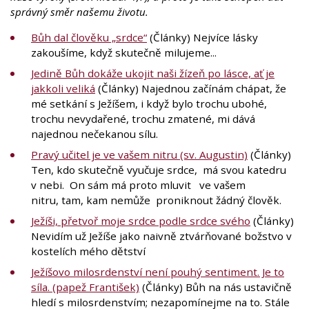
správný směr našemu životu.
Bůh dal člověku „srdce“
(Články) Nejvíce lásky
zakoušíme, když skutečně milujeme...
Jedině Bůh dokáže ukojit naši žízeň po lásce, ať je
jakkoli veliká
(Články) Najednou začínám chápat, že
mé setkání s Ježíšem, i když bylo trochu ubohé,
trochu nevydařené, trochu zmatené, mi dává
najednou nečekanou sílu.
Pravý učitel je ve vašem nitru (sv. Augustin)
(Články)
Ten, kdo skutečně vyučuje srdce, má svou katedru
v nebi. On sám má proto mluvit ve vašem
nitru, tam, kam nemůže proniknout žádný člověk.
Ježíši, přetvoř moje srdce podle srdce svého
(Články)
Nevidím už Ježíše jako naivně ztvárňované božstvo v
kostelích mého dětství
Ježíšovo milosrdenství není pouhý sentiment. Je to
síla. (papež František)
(Články) Bůh na nás ustavičně
hledí s milosrdenstvím; nezapomínejme na to. Stále