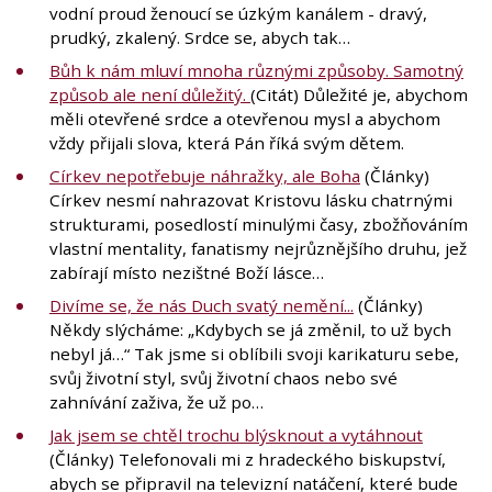
vodní proud ženoucí se úzkým kanálem - dravý,
prudký, zkalený. Srdce se, abych tak…
Bůh k nám mluví mnoha různými způsoby. Samotný
způsob ale není důležitý.
(Citát) Důležité je, abychom
měli otevřené srdce a otevřenou mysl a abychom
vždy přijali slova, která Pán říká svým dětem.
Církev nepotřebuje náhražky, ale Boha
(Články)
Církev nesmí nahrazovat Kristovu lásku chatrnými
strukturami, posedlostí minulými časy, zbožňováním
vlastní mentality, fanatismy nejrůznějšího druhu, jež
zabírají místo nezištné Boží lásce…
Divíme se, že nás Duch svatý nemění...
(Články)
Někdy slýcháme: „Kdybych se já změnil, to už bych
nebyl já…“ Tak jsme si oblíbili svoji karikaturu sebe,
svůj životní styl, svůj životní chaos nebo své
zahnívání zaživa, že už po…
Jak jsem se chtěl trochu blýsknout a vytáhnout
(Články) Telefonovali mi z hradeckého biskupství,
abych se připravil na televizní natáčení, které bude