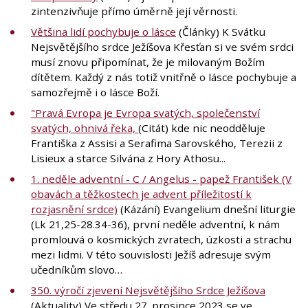
zintenzivňuje přímo úměrně její věrnosti.
Většina lidí pochybuje o lásce
(Články) K Svátku
Nejsvětějšího srdce Ježíšova Křesťan si ve svém srdci
musí znovu připomínat, že je milovaným Božím
dítětem. Každý z nás totiž vnitřně o lásce pochybuje a
samozřejmě i o lásce Boží.
"Pravá Evropa je Evropa svatých, společenství
svatých, ohnivá řeka,
(Citát) kde nic neodděluje
Františka z Assisi a Serafima Sarovského, Terezii z
Lisieux a starce Silvána z Hory Athosu...
1. neděle adventní - C / Angelus - papež František (V
obavách a těžkostech je advent příležitostí k
rozjasnění srdce)
(Kázání) Evangelium dnešní liturgie
(Lk 21,25-28.34-36), první neděle adventní, k nám
promlouvá o kosmických zvratech, úzkosti a strachu
mezi lidmi. V této souvislosti Ježíš adresuje svým
učedníkům slovo…
350. výročí zjevení Nejsvětějšího Srdce Ježíšova
(Aktuality) Ve středu 27. prosince 2023 se ve