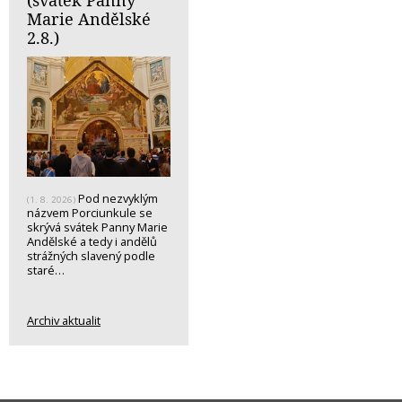
(svátek Panny
Marie Andělské
2.8.)
Pod nezvyklým
(1. 8. 2026)
názvem Porciunkule se
skrývá svátek Panny Marie
Andělské a tedy i andělů
strážných slavený podle
staré…
Archiv aktualit