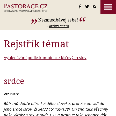
Nezanedbávej sebe!
-
archív citátů
Rejstřík témat
Vyhledávání podle kombinace klíčových slov
srdce
viz nitro
Bůh zná dobře nitro každého člověka, protože on vidí do
jeho srdce (srov. Žl 34/33,15; 139/138). On zná také všechny
naše výroky (srov. Moudr 1,7), a proto je také schopen dát