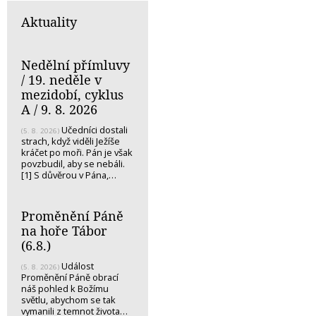
Aktuality
Nedělní přímluvy
/ 19. neděle v
mezidobí, cyklus
A / 9. 8. 2026
Učedníci dostali
(5. 8. 2026)
strach, když viděli Ježíše
kráčet po moři. Pán je však
povzbudil, aby se nebáli.
[1] S důvěrou v Pána,…
Proměnění Páně
na hoře Tábor
(6.8.)
Událost
(5. 8. 2026)
Proměnění Páně obrací
náš pohled k Božímu
světlu, abychom se tak
vymanili z temnot života…