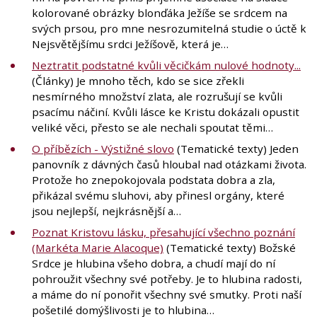
kolorované obrázky blonďáka Ježíše se srdcem na
svých prsou, pro mne nesrozumitelná studie o úctě k
Nejsvětějšímu srdci Ježíšově, která je…
Neztratit podstatné kvůli věcičkám nulové hodnoty...
(Články) Je mnoho těch, kdo se sice zřekli
nesmírného množství zlata, ale rozrušují se kvůli
psacímu náčiní. Kvůli lásce ke Kristu dokázali opustit
veliké věci, přesto se ale nechali spoutat těmi…
O příbězích - Výstižné slovo
(Tematické texty) Jeden
panovník z dávných časů hloubal nad otázkami života.
Protože ho znepokojovala podstata dobra a zla,
přikázal svému sluhovi, aby přinesl orgány, které
jsou nejlepší, nejkrásnější a…
Poznat Kristovu lásku, přesahující všechno poznání
(Markéta Marie Alacoque)
(Tematické texty) Božské
Srdce je hlubina všeho dobra, a chudí mají do ní
pohroužit všechny své potřeby. Je to hlubina radosti,
a máme do ní ponořit všechny své smutky. Proti naší
pošetilé domýšlivosti je to hlubina…