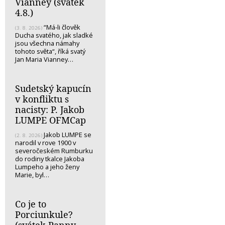
Vianney (svátek
4.8.)
“Má-li člověk
(3. 8. 2026)
Ducha svatého, jak sladké
jsou všechna námahy
tohoto světa“, říká svatý
Jan Maria Vianney…
Sudetský kapucín
v konfliktu s
nacisty: P. Jakob
LUMPE OFMCap
Jakob LUMPE se
(2. 8. 2026)
narodil v rove 1900 v
severočeském Rumburku
do rodiny tkalce Jakoba
Lumpeho a jeho ženy
Marie, byl…
Co je to
Porciunkule?