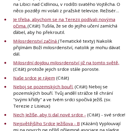
na Libici nad Cidlinou, v rodišti svatého Vojtěcha. O
něco později mi volali z pražské televize. Režisér…
Je třeba, abychom se na Terezii podívali novýma
očima.
(Citát) Tušila, že se do jejího učení zamíchá
ďábel, aby ho překroutil.
Milosrdenství začíná
(Tematické texty) Nakolik
přijímám Boží milosrdenství, natolik je mohu dávat
dál.
Milosrdní dojdou milosrdenství již na tomto světě,
(Citát) protože jejich srdce stále poroste.
Naše srdce je rájem
(Citát)
Neboj se pozemských bouří.
(Citát) Neboj se
pozemských bouří. Tvůj anděl strážce tě chrání
"svými křídly" a ve tvém srdci spočívá Ježíš. (sv.
Terezie z Lisieux)
Nech Ježíše, aby ti dal nové srdce -
(Citát) - své srdce!
Nejsvětějšího Srdce Ježíšova - B
(Kázání) Vyplouvají
mi na povrch ne příliš příjemné asociace na sladce