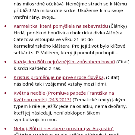
nás milosrdně očekává. Nemějme strach se k Němu
přiblížit! Má milosrdné srdce. Ukážeme-li mu svoje
vnitřní rány, svoje…
Karmelitka, která pomýšlela na sebevraždu
(Články)
Hrdá, poněkud bouřlivá a cholerická dívka Alžběta
Catezová vstoupila ve věku 21 let do
karmelitánského kláštera. Pro její život bylo klíčové
setkání s P. Valléem, který ji pomohl pochopit…
Každý den Bůh nejrůznějším způsobem hovoří
(Citát)
k srdci každého z nás.
Kristus proměňuje nejprve srdce člověka,
(Citát)
následně tak i vzájemné vztahy mezi lidmi.
Květná neděle (Promluva papeže Františka na
Květnou neděli, 24.3.2013)
(Tematické texty) Jakým
typem krále je Ježíš? Jede na oslátku, nemá dvořany,
kteří jej následují, není obklopen šikem
symbolizujícím moc.
Neboj, Bůh ti nesebere prostor (sv. Augustin)