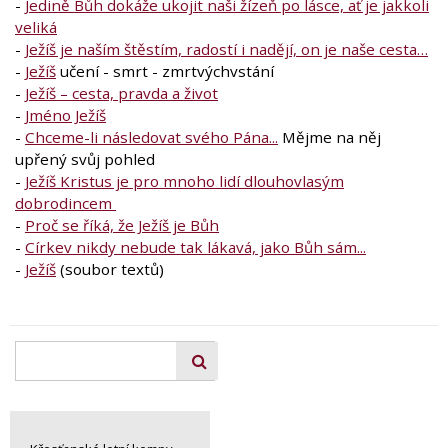
-
Jedině Bůh dokáže ukojit naši žízeň po lásce, ať je jakkoli
veliká
-
Ježíš je naším štěstím, radostí i nadějí, on je naše cesta…
-
Ježíš
učení - smrt - zmrtvýchvstání
-
Ježíš – cesta, pravda a život
-
Jméno Ježíš
-
Chceme-li následovat svého Pána...
Mějme na něj
upřený svůj pohled
-
Ježíš Kristus je pro mnoho lidí dlouhovlasým
dobrodincem
-
Proč se říká, že Ježíš je Bůh
-
Církev nikdy nebude tak lákavá, jako Bůh sám...
-
Ježíš
(soubor textů)