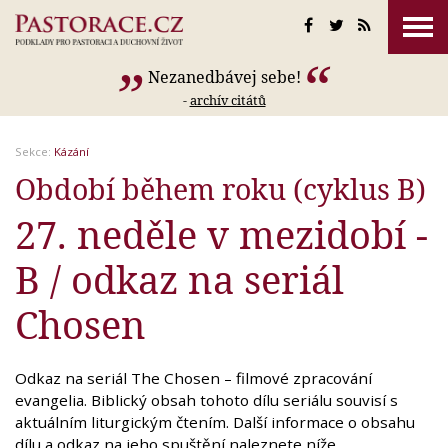
Nezanedbávej sebe!
-
archív citátů
Sekce:
Kázání
Období během roku (cyklus B)
27. neděle v mezidobí -
B / odkaz na seriál
Chosen
Odkaz na seriál The Chosen – filmové zpracování
evangelia. Biblický obsah tohoto dílu seriálu souvisí s
aktuálním liturgickým čtením. Další informace o obsahu
dílu a odkaz na jeho spuštění naleznete níže.