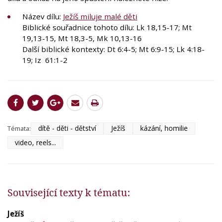
Název dílu:
Ježíš miluje malé děti
Biblické souřadnice tohoto dílu: Lk 18,15-17; Mt
19,13-15, Mt 18,3-5, Mk 10,13-16
Další biblické kontexty: Dt 6:4-5; Mt 6:9-15; Lk 4:18-
19; Iz 61:1-2
dítě - děti - dětství
Ježíš
kázání, homilie
Témata:
video, reels...
Související texty k tématu:
Ježíš