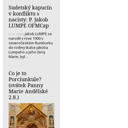
Sudetský kapucín
v konfliktu s
nacisty: P. Jakob
LUMPE OFMCap
Jakob LUMPE se
(2. 8. 2026)
narodil v rove 1900 v
severočeském Rumburku
do rodiny tkalce Jakoba
Lumpeho a jeho ženy
Marie, byl…
Co je to
Porciunkule?
(svátek Panny
Marie Andělské
2.8.)