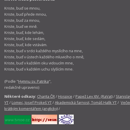
Kriste, buď se mnou,
Kriste, buď přede mnou,
Kriste, buď za mnou,
Kriste, buď ve mně.
Kriste, buď, kde lehám,
Kriste, buď, kde sedám,
Kriste, buď, kde vstávám.
Kriste, buď v srdci každého myslícího na mne,
Kriste, buď v ústech každého mluvicího o mně,
Kriste, buď v každém oku vidoucím mne,
Kriste, buď v každém uchu slyšícím mne.
(Podle "
Hymnu sv. Patrika
",
redakčně upraveno)
Některé odkazy:
Charita ČR
/
Hospice
/
Papež Lev XIV. (RaVat)
/
Stanisla
YT
/
Lomec, Josef Prokeš YT
/
Akademická farnost, Tomáš Halík YT
/
Večer
krátkým komentářem (anglicky)
/