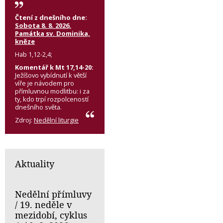
Čtení z dnešního dne:
Sobota 8. 8. 2026,
Památka sv. Dominika,
kněze
Hab 1,12-2,4;
Komentář k Mt 17,14-20:
Ježíšovo vybídnutí k větší
víře je návodem pro
přímluvnou modlitbu: i za
ty, kdo trpí rozpolceností
dnešního světa.
Zdroj:
Nedělní liturgie
Aktuality
Nedělní přímluvy
/ 19. neděle v
mezidobí, cyklus