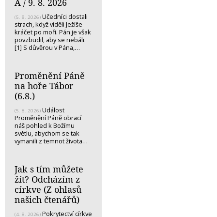
A / 9. 8. 2026
Učedníci dostali
(5. 8. 2026)
strach, když viděli Ježíše
kráčet po moři. Pán je však
povzbudil, aby se nebáli.
[1] S důvěrou v Pána,…
Proměnění Páně
na hoře Tábor
(6.8.)
Událost
(5. 8. 2026)
Proměnění Páně obrací
náš pohled k Božímu
světlu, abychom se tak
vymanili z temnot života…
Jak s tím můžete
žít? Odcházím z
církve (Z ohlasů
našich čtenářů)
Pokrytectví církve
(4. 8. 2026)