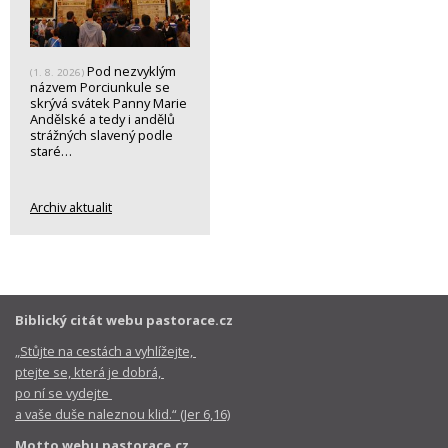
Pod nezvyklým
(1. 8. 2026)
názvem Porciunkule se
skrývá svátek Panny Marie
Andělské a tedy i andělů
strážných slavený podle
staré…
Archiv aktualit
Biblický citát webu pastorace.cz
„Stůjte na cestách a vyhlížejte,
ptejte se, která je dobrá,
po ní se vydejte
a vaše duše naleznou klid.“ (Jer 6,16)
Motto webu pastorace.cz