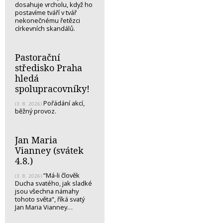
dosahuje vrcholu, když ho
postavíme tváří v tvář
nekonečnému řetězci
církevních skandálů.
Pastorační
středisko Praha
hledá
spolupracovníky!
Pořádání akcí,
(3. 8. 2026)
běžný provoz.
Jan Maria
Vianney (svátek
4.8.)
“Má-li člověk
(3. 8. 2026)
Ducha svatého, jak sladké
jsou všechna námahy
tohoto světa“, říká svatý
Jan Maria Vianney…