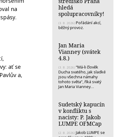
pohoršením
středisko Praha
hledá
oval na
spolupracovníky!
 spásy.
Pořádání akcí,
(3. 8. 2026)
běžný provoz.
Jan Maria
Vianney (svátek
4.8.)
í,
y: ať se
“Má-li člověk
(3. 8. 2026)
Ducha svatého, jak sladké
Pavlův a,
jsou všechna námahy
tohoto světa“, říká svatý
Jan Maria Vianney…
Sudetský kapucín
v konfliktu s
nacisty: P. Jakob
LUMPE OFMCap
Jakob LUMPE se
(2. 8. 2026)