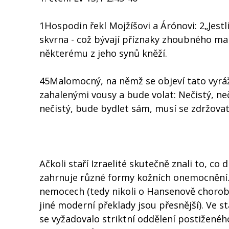
1Hospodin řekl Mojžíšovi a Árónovi: 2„Jestl
skvrna - což bývají příznaky zhoubného mal
některému z jeho synů kněží.
45Malomocný, na němž se objeví tato vyrážk
zahalenými vousy a bude volat: Nečistý, neč
nečistý, bude bydlet sám, musí se zdržova
Ačkoli staří Izraelité skutečně znali to, 
zahrnuje různé formy kožních onemocnění. 
nemocech (tedy nikoli o Hansenově chorobě č
jiné moderní překlady jsou přesnější). Ve 
se vyžadovalo striktní oddělení postiženéh