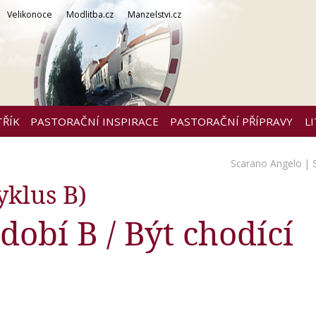
Velikonoce
Modlitba.cz
Manzelstvi.cz
TŘÍK
PASTORAČNÍ INSPIRACE
PASTORAČNÍ PŘÍPRAVY
L
Scarano Angelo
| 
klus B)
dobí B / Být chodící