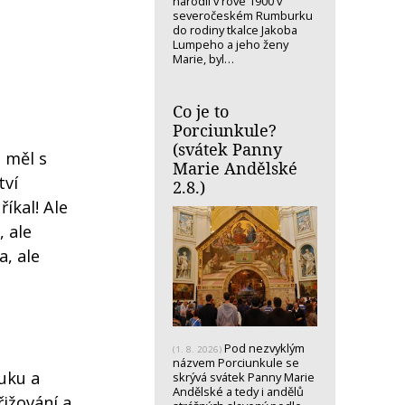
narodil v rove 1900 v
severočeském Rumburku
do rodiny tkalce Jakoba
Lumpeho a jeho ženy
Marie, byl…
Co je to
Porciunkule?
(svátek Panny
š měl s
Marie Andělské
tví
2.8.)
íkal! Ale
, ale
a, ale
Pod nezvyklým
(1. 8. 2026)
názvem Porciunkule se
ruku a
skrývá svátek Panny Marie
Andělské a tedy i andělů
ižování a