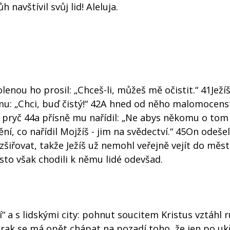
 navštívil svůj lid! Aleluja.
lenou ho prosil: „Chceš-li, můžeš mě očistit.“ 41Ježí
l mu: „Chci, buď čistý!“ 42A hned od něho malomocens
l pryč 44a přísně mu nařídil: „Ne abys někomu o tom ř
ění, co nařídil Mojžíš - jim na svědectví.“ 45On odešel
zšiřovat, takže Ježíš už nemohl veřejně vejít do měst
to však chodili k němu lidé odevšad.
í“ a s lidskými city: pohnut soucitem Kristus vztáhl 
rak se má opět chápat na pozadí toho, že jen po ukř