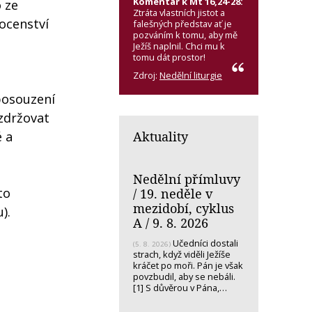
Komentář k Mt 16,24-28:
 ze
Ztráta vlastních jistot a
mocenství
falešných představ ať je
pozváním k tomu, aby mě
Ježíš naplnil. Chci mu k
tomu dát prostor!
Zdroj:
Nedělní liturgie
 posouzení
zdržovat
Aktuality
 a
Nedělní přímluvy
to
/ 19. neděle v
mezidobí, cyklus
).
A / 9. 8. 2026
Učedníci dostali
(5. 8. 2026)
strach, když viděli Ježíše
kráčet po moři. Pán je však
povzbudil, aby se nebáli.
[1] S důvěrou v Pána,…