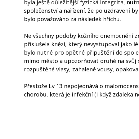
byla ještě důležitější fyzická integrita, 
společenství a nařízení, že po uzdravení b
bylo považováno za následek hříchu.
Ne všechny podoby kožního onemocnění zneči
příslušela knězi, který nevystupoval jako l
bylo nutné pro opětné připuštění do spole
mimo město a upozorňovat druhé na svůj s
rozpuštěné vlasy, zahalené vousy, opakované
Přestože Lv 13 nepojednává o malomocenst
chorobu, která je infekční (i když zdaleka n