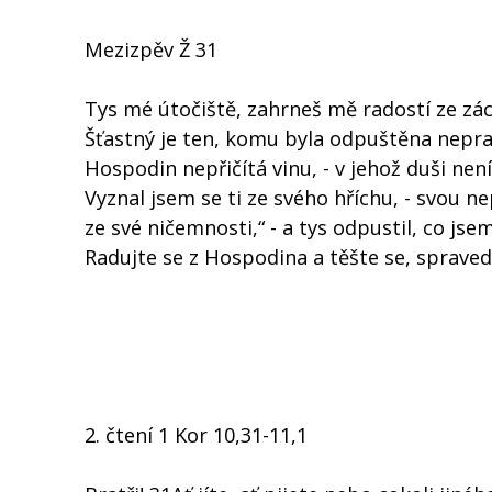
Mezizpěv Ž 31
Tys mé útočiště, zahrneš mě radostí ze zá
Šťastný je ten, komu byla odpuštěna nepravo
Hospodin nepřičítá vinu, - v jehož duši nen
Vyznal jsem se ti ze svého hříchu, - svou n
ze své ničemnosti,“ - a tys odpustil, co jsem
Radujte se z Hospodina a těšte se, spravedli
2. čtení 1 Kor 10,31-11,1