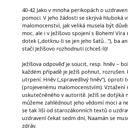
40-42 Jako v mnoha perikopách o uzdravení,
pomoci. V jeho žádosti se skrývá hluboká 
malomocenství, jak veliká musela být důvě
moc, ale i v Ježíšovo spojení s Bohem! Ví
dotek („dotknu-li se jen jeho šatů…“), ba an
stačí Ježíšovo rozhodnutí (chceš-li)!
Ježíšova odpověď je soucit, resp. hněv – boh
každém případě je Ježíš pohnut, rozrušen.
utrpení. Hněv („spravedlivý hněv“), oproti
(projevenému malomocenstvím). Vztažení r
uskutečněného v autoritě. Ježíš se dotýká
můžeme zahlédnout jeho vědomí moci a neo
se tak liší od starozákonních textů o uzdra
uzdravení čekat sedm dní, Naamán se mus
zdráv.