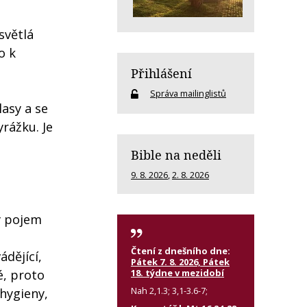
světlá
o k
Přihlášení
Správa mailinglistů
asy a se
rážku. Je
Bible na neděli
9. 8. 2026
,
2. 8. 2026
ý pojem
Čtení z dnešního dne:
ádějící,
Pátek 7. 8. 2026, Pátek
18. týdne v mezidobí
é, proto
Nah 2,1.3; 3,1-3.6-7;
 hygieny,