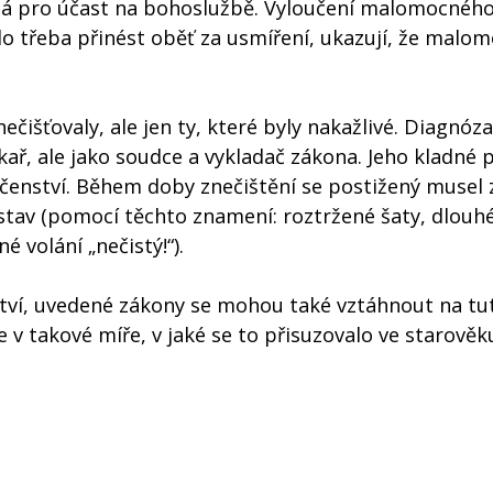
nutná pro účast na bohoslužbě. Vyloučení malomocného
ylo třeba přinést oběť za usmíření, ukazují, že malo
šťovaly, ale jen ty, které byly nakažlivé. Diagnóza
ékař, ale jako soudce a vykladač zákona. Jeho kladné
čenství. Během doby znečištění se postižený musel 
tav (pomocí těchto znamení: roztržené šaty, dlouhé
 volání „nečistý!“).
ví, uvedené zákony se mohou také vztáhnout na tu
e v takové míře, v jaké se to přisuzovalo ve starověku