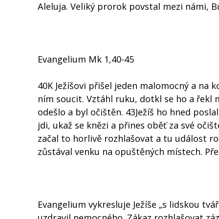
Aleluja. Veliký prorok povstal mezi námi, Bůh
Evangelium Mk 1,40-45
40K Ježíšovi přišel jeden malomocný a na ko
ním soucit. Vztáhl ruku, dotkl se ho a řek
odešlo a byl očištěn. 43Ježíš ho hned posla
jdi, ukaž se knězi a přines oběť za své očišt
začal to horlivě rozhlašovat a tu událost ro
zůstával venku na opuštěných místech. Přes
Evangelium vykresluje Ježíše „s lidskou tvář
uzdravil nemocného. Zákaz rozhlašovat záz