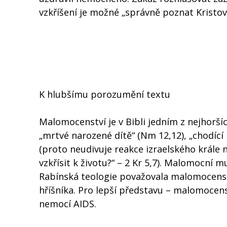
vzkříšení je možné „správně poznat Kristovu
K hlubšímu porozumění textu
Malomocenství je v Bibli jedním z nejhorší
„mrtvé narozené dítě“ (Nm 12,12), „chodící
(proto neudivuje reakce izraelského krále
vzkřísit k životu?“ – 2 Kr 5,7). Malomocní 
Rabínská teologie považovala malomocenst
hříšníka. Pro lepší představu – malomoce
nemocí AIDS.