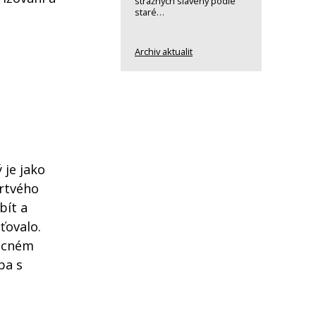
strážných slavený podle
staré…
Archiv aktualit
 je jako
mrtvého
bít a
ťovalo.
mocném
ba s