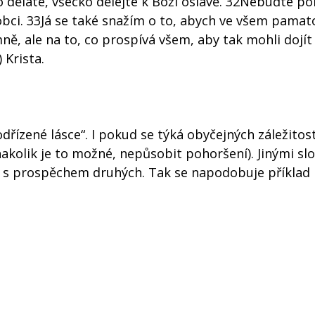
ného děláte, všecko dělejte k Boží oslavě. 32Nebuďte 
obci. 33Já se také snažím o to, abych ve všem pamat
ně, ale na to, co prospívá všem, aby tak mohli dojít
 Krista.
dřízené lásce“. I pokud se týká obyčejných záležitost
kolik je to možné, nepůsobit pohoršení). Jinými slov
té s prospěchem druhých. Tak se napodobuje příklad 