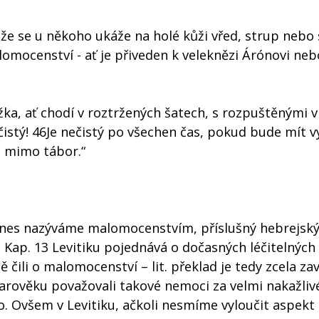
iže se u někoho ukáže na holé kůži vřed, strup nebo 
omocenství - ať je přiveden k veleknězi Árónovi neb
a, ať chodí v roztržených šatech, s rozpuštěnými vl
istý! 46Je nečistý po všechen čas, pokud bude mít vy
t mimo tábor.“
co dnes nazýváme malomocenstvím, příslušný hebrejsk
Kap. 13 Levitiku pojednává o dočasných léčitelných
ili o malomocenství – lit. překlad je tedy zcela zav
starověku považovali takové nemoci za velmi nakažliv
o. Ovšem v Levitiku, ačkoli nesmíme vyloučit aspekt