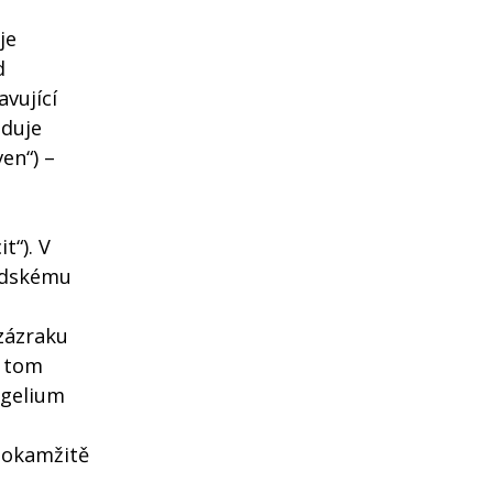
je
d
vující
aduje
en“) –
t“). V
lidskému
zázraku
V tom
ngelium
 okamžitě