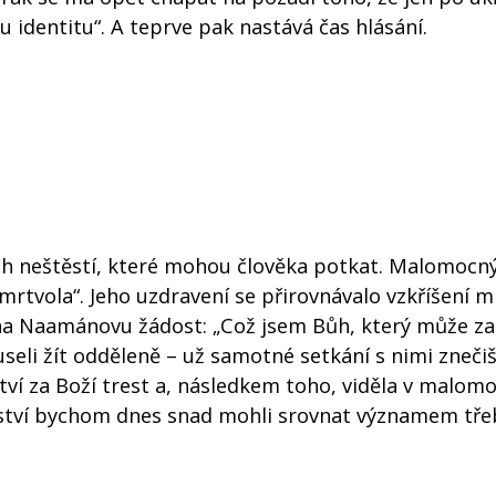
 identitu“. A teprve pak nastává čas hlásání.
ch neštěstí, které mohou člověka potkat. Malomocný
 mrtvola“. Jeho uzdravení se přirovnávalo vzkříšení 
 na Naamánovu žádost: „Což jsem Bůh, který může za
museli žít odděleně – už samotné setkání s nimi znečiš
ví za Boží trest a, následkem toho, viděla v malo
nství bychom dnes snad mohli srovnat významem tře