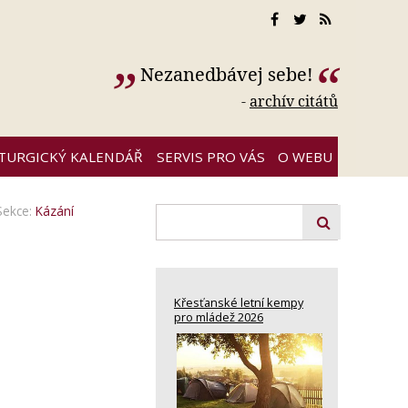
Nezanedbávej sebe!
-
archív citátů
ITURGICKÝ KALENDÁŘ
SERVIS PRO VÁS
O WEBU
Sekce:
Kázání
Křesťanské letní kempy
pro mládež 2026