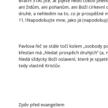
Bratři! 31Ať jíte, ať pijete nebo cokoli ji
ani židům, ani pohanům, ani Boží církevní 
druhé, a nehledím na to, co je prospěšné m
11,1Napodobujte mne, jako já (napodobuji)
Pavlova řeč se stále točí kolem „svobody po
křesťan má „hledat prospěch druhých“ (a, na
hledá vždycky Boží oslavení, které je spja
tedy vlastně Kristův.
Zpěv před evangeliem