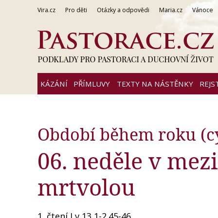
Vira.cz
Pro děti
Otázky a odpovědi
Maria.cz
Vánoce
KÁZÁNÍ
PŘÍMLUVY
TEXTY NA NÁSTĚNKY
REJS
Období během roku (cy
06. neděle v mezi
mrtvolou
1. čtení Lv 13,1-2.45-46