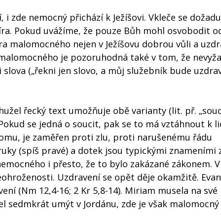
 i zde nemocný přichází k Ježíšovi. Vkleče se dožadu
víra. Pokud uvážíme, že pouze Bůh mohl osvobodit o
ra malomocného nejen v Ježíšovu dobrou vůli a uzdra
ra malomocného je pozoruhodná také v tom, že nevyž
i slova („řekni jen slovo, a můj služebník bude uzdrav
užel řecký text umožňuje obě varianty (lit. př. „souci
 Pokud se jedná o soucit, pak se to má vztáhnout k 
 tomu, je zaměřen proti zlu, proti narušenému řádu
uky (spíš pravé) a dotek jsou typickými znameními 
 nemocného i přesto, že to bylo zakázané zákonem. 
hroženosti. Uzdravení se opět děje okamžitě. Eva
vení (Nm 12,4-16; 2 Kr 5,8-14). Miriam musela na své
el sedmkrát umýt v Jordánu, zde je však malomocný