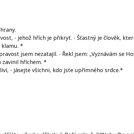
chrany.
st, - jehož hřích je přikryt. - Šťastný je člověk, kt
í klamu. *
epravost jsem nezatajil. - Řekl jsem: „Vyznávám se H
 zavinil hříchem. *
ví, - jásejte všichni, kdo jste upřímného srdce.*