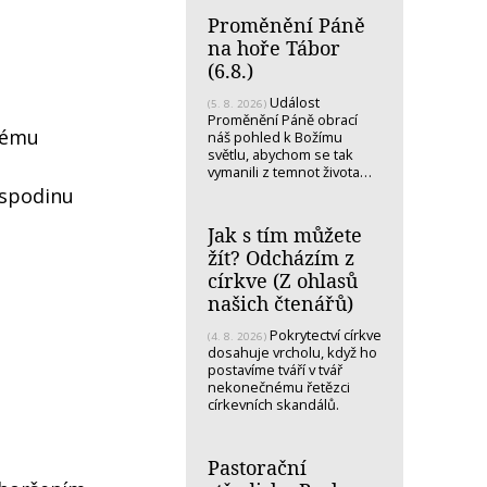
Proměnění Páně
na hoře Tábor
(6.8.)
Událost
(5. 8. 2026)
Proměnění Páně obrací
erému
náš pohled k Božímu
světlu, abychom se tak
vymanili z temnot života…
ospodinu
Jak s tím můžete
žít? Odcházím z
církve (Z ohlasů
našich čtenářů)
Pokrytectví církve
(4. 8. 2026)
dosahuje vrcholu, když ho
postavíme tváří v tvář
nekonečnému řetězci
církevních skandálů.
Pastorační