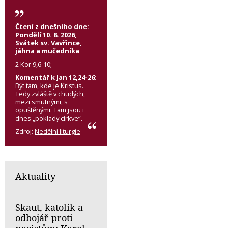
Čtení z dnešního dne:
Pondělí 10. 8. 2026,
Svátek sv. Vavřince,
jáhna a mučedníka
2 Kor 9,6-10;
Komentář k Jan 12,24-26:
Být tam, kde je Kristus.
Tedy zvláště v chudých,
mezi smutnými, s
opuštěnými. Tam jsou i
dnes „poklady církve“.
Zdroj:
Nedělní liturgie
Aktuality
Skaut, katolík a
odbojář proti