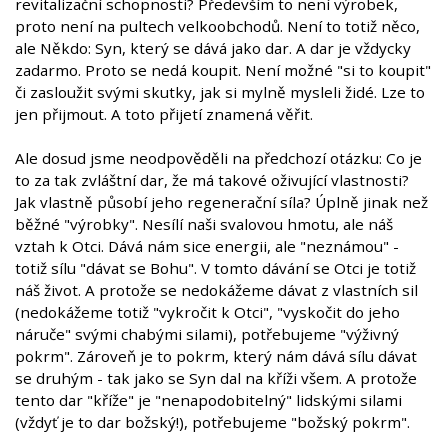
revitalizační schopnosti? Především to není výrobek,
proto není na pultech velkoobchodů. Není to totiž něco,
ale Někdo: Syn, který se dává jako dar. A dar je vždycky
zadarmo. Proto se nedá koupit. Není možné "si to koupit"
či zasloužit svými skutky, jak si mylně mysleli židé. Lze to
jen přijmout. A toto přijetí znamená věřit.
Ale dosud jsme neodpověděli na předchozí otázku: Co je
to za tak zvláštní dar, že má takové oživující vlastnosti?
Jak vlastně působí jeho regenerační síla? Úplně jinak než
běžné "výrobky". Nesílí naši svalovou hmotu, ale náš
vztah k Otci. Dává nám sice energii, ale "neznámou" -
totiž sílu "dávat se Bohu". V tomto dávání se Otci je totiž
náš život. A protože se nedokážeme dávat z vlastních sil
(nedokážeme totiž "vykročit k Otci", "vyskočit do jeho
náruče" svými chabými silami), potřebujeme "výživný
pokrm". Zároveň je to pokrm, který nám dává sílu dávat
se druhým - tak jako se Syn dal na kříži všem. A protože
tento dar "kříže" je "nenapodobitelný" lidskými silami
(vždyť je to dar božský!), potřebujeme "božský pokrm".