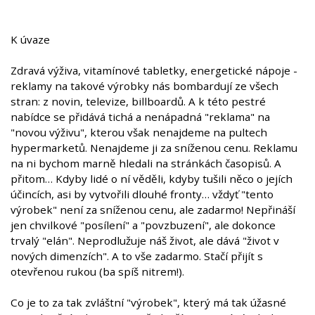
K úvaze
Zdravá výživa, vitamínové tabletky, energetické nápoje -
reklamy na takové výrobky nás bombardují ze všech
stran: z novin, televize, billboardů. A k této pestré
nabídce se přidává tichá a nenápadná "reklama" na
"novou výživu", kterou však nenajdeme na pultech
hypermarketů. Nenajdeme ji za sníženou cenu. Reklamu
na ni bychom marně hledali na stránkách časopisů. A
přitom… Kdyby lidé o ní věděli, kdyby tušili něco o jejích
účincích, asi by vytvořili dlouhé fronty… vždyť "tento
výrobek" není za sníženou cenu, ale zadarmo! Nepřináší
jen chvilkové "posílení" a "povzbuzení", ale dokonce
trvalý "elán". Neprodlužuje náš život, ale dává "život v
nových dimenzích". A to vše zadarmo. Stačí přijít s
otevřenou rukou (ba spíš nitrem!).
Co je to za tak zvláštní "výrobek", který má tak úžasné