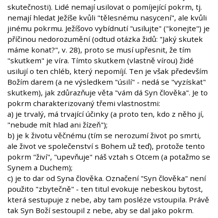
skutečnosti). Lidé nemají usilovat o pomíjející pokrm, tj.
nemají hledat Ježíše kvůli "tělesnému nasycení", ale kvůli
jinému pokrmu. Ježíšovo vybídnutí "usilujte" ("konejte") je
příčinou nedorozumění (odtud otázka židů: "Jaký skutek
máme konat?", v. 28), proto se musí upřesnit, že tím
"skutkem" je víra. Tímto skutkem (vlastně vírou) židé
usilují o ten chléb, který nepomíjí. Ten je však především
Božím darem (a ne výsledkem "úsilí" - nedá se "vyzískat"
skutkem), jak zdůrazňuje věta "vám dá Syn člověka". Je to
pokrm charakterizovaný třemi vlastnostmi:
a) je trvalý, má trvající účinky (a proto ten, kdo z něho jí,
"nebude mít hlad ani žízeň");
b) je k životu věčnému (tím se nerozumí život po smrti,
ale život ve společenství s Bohem už teď), protože tento
pokrm "živí", "upevňuje" náš vztah s Otcem (a potažmo se
Synem a Duchem);
c) je to dar od Syna člověka. Označení "Syn člověka" není
použito "zbytečně" - ten titul evokuje nebeskou bytost,
která sestupuje z nebe, aby tam posléze vstoupila. Právě
tak Syn Boží sestoupil z nebe, aby se dal jako pokrm.