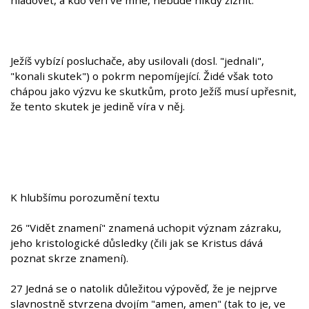
hladovět, a kdo věří ve mne, nebude nikdy žíznit."
Ježíš vybízí posluchače, aby usilovali (dosl. "jednali",
"konali skutek") o pokrm nepomíjející. Židé však toto
chápou jako výzvu ke skutkům, proto Ježíš musí upřesnit,
že tento skutek je jedině víra v něj.
K hlubšímu porozumění textu
26 "Vidět znamení" znamená uchopit význam zázraku,
jeho kristologické důsledky (čili jak se Kristus dává
poznat skrze znamení).
27 Jedná se o natolik důležitou výpověď, že je nejprve
slavnostně stvrzena dvojím "amen, amen" (tak to je, ve