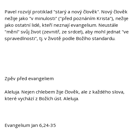
Pavel rozvíjí protiklad "starý a nový člověk". Nový člověk
nežije jako "v minulosti" ("před poznáním Krista"), nežije
jako ostatní lidé, kteří neznají evangelium. Neustále
"mění" svůj život (zevnitř, ze srdce!), aby mohl jednat "ve
spravedlnosti", tj. v životě podle Božího standardu.
Zpěv před evangeliem
Aleluja. Nejen chlebem žije člověk, ale z každého slova,
které vychází z Božích úst. Aleluja.
Evangelium Jan 6,24-35