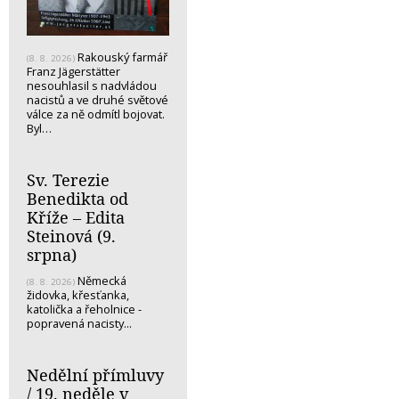
Rakouský farmář
(8. 8. 2026)
Franz Jägerstätter
nesouhlasil s nadvládou
nacistů a ve druhé světové
válce za ně odmítl bojovat.
Byl…
Sv. Terezie
Benedikta od
Kříže – Edita
Steinová (9.
srpna)
Německá
(8. 8. 2026)
židovka, křesťanka,
katolička a řeholnice -
popravená nacisty...
Nedělní přímluvy
/ 19. neděle v