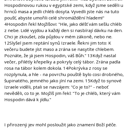
Hospodinovou rukou v egyptské zemi, když jsme seděli u
hrnců masa a jedli chléb dosyta. Vyvedli jste nás na tuto
poušť, abyste umořili celé shromáždění hladem!"
4Hospodin řekl Mojžíšovi: "Hle, jako déšť vám sešlu chléb
z nebe. Lidé vyjdou a každý den si nasbírají dávku na den.
Chci je zkoušet, zda půjdou v mém zákoně, nebo ne.
12Slyšel jsem reptání synů Izraele. Řekni jim toto: K
večeru budete jíst maso a zrána se nasytíte chlebem.
Poznáte, že já jsem Hospodin, váš Bůh." 13Když nastal
večer, přilétly křepelky a pokryly celý tábor. Zrána padla
rosa na tábor kolem dokola. 14Pokrývka z rosy se
rozplynula, a hle - na povrchu pouště bylo cosi drobného,
šupinatého, jemného jako jíní na zemi. 15Když to synové
Izraele viděli, ptali se navzájem: "Co je to?" - neboť
nevěděli, co to je. Mojžíš jim řekl: "To je chléb, který vám
Hospodin dává k jídlu."
I přirozený jev mohl posloužit jako znamení Boží péče.