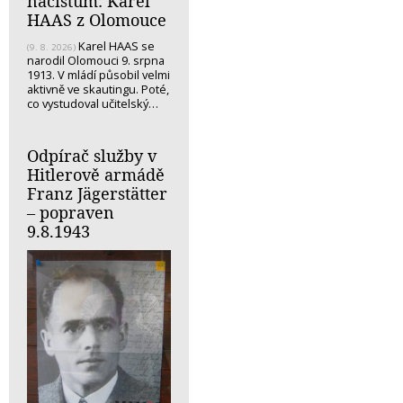
nacistům: Karel
HAAS z Olomouce
Karel HAAS se
(9. 8. 2026)
narodil Olomouci 9. srpna
1913. V mládí působil velmi
aktivně ve skautingu. Poté,
co vystudoval učitelský…
Odpírač služby v
Hitlerově armádě
Franz Jägerstätter
– popraven
9.8.1943