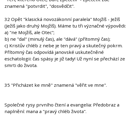
znamená "potvrdit", "dosvědčit".
32 Opět "klasická novozákonní paralela" Mojžíš - Ježíš
(Ježíš jako druhý Mojžíš). Máme tu tři význačné výpovědi:
a) "ne Mojžíš, ale Otec";
b) ne "dal" (minulý čas), ale "dává" (přítomný čas);
c) Kristův chléb z nebe je ten pravý a skutečný pokrm.
Přítomný čas odpovídá janovské uskutečněné
eschatologii: čas spásy je již tady! Už nyní se přechází ze
smrti do života.
35 "Přicházet ke mně" znamená "věřit ve mne".
Společné rysy prvního čtení a evangelia: Předobraz a
naplnění: mana a "pravý chléb života".