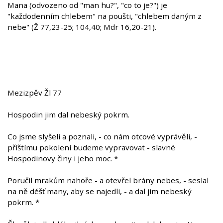
Mana (odvozeno od "man hu?", "co to je?") je
"každodenním chlebem" na poušti, "chlebem daným z
nebe" (Ž 77,23-25; 104,40; Mdr 16,20-21).
Mezizpěv Žl 77
Hospodin jim dal nebeský pokrm.
Co jsme slyšeli a poznali, - co nám otcové vyprávěli, -
příštímu pokolení budeme vypravovat - slavné
Hospodinovy činy i jeho moc. *
Poručil mrakům nahoře - a otevřel brány nebes, - seslal
na ně déšť many, aby se najedli, - a dal jim nebeský
pokrm. *