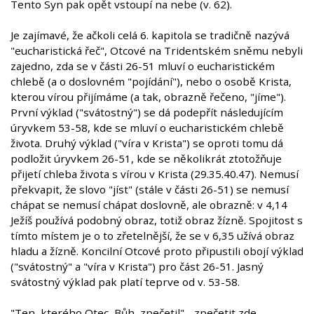
Tento Syn pak opět vstoupí na nebe (v. 62).
Je zajímavé, že ačkoli celá 6. kapitola se tradičně nazývá
"eucharistická řeč", Otcové na Tridentském sněmu nebyli
zajedno, zda se v části 26-51 mluví o eucharistickém
chlebě (a o doslovném "pojídání"), nebo o osobě Krista,
kterou vírou přijímáme (a tak, obrazně řečeno, "jíme").
První výklad ("svátostný") se dá podepřít následujícím
úryvkem 53-58, kde se mluví o eucharistickém chlebě
života. Druhý výklad ("víra v Krista") se oproti tomu dá
podložit úryvkem 26-51, kde se několikrát ztotožňuje
přijetí chleba života s vírou v Krista (29.35.40.47). Nemusí
překvapit, že slovo "jíst" (stále v části 26-51) se nemusí
chápat se nemusí chápat doslovně, ale obrazně: v 4,14
Ježíš používá podobný obraz, totiž obraz žízně. Spojitost s
tímto místem je o to zřetelnější, že se v 6,35 užívá obraz
hladu a žízně. Koncilní Otcové proto připustili obojí výklad
("svátostný" a "víra v Krista") pro část 26-51. Jasný
svátostný výklad pak platí teprve od v. 53-58.
"Ten, kterého Otec, Bůh, zpečetil" - zpečetit zde