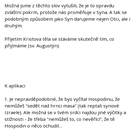
Možná jsme z těchto slov vytušili, že je to opravdu
zvláštní pokrm, protože nás proměňuje v Syna. A tak se
podobným způsobem jako Syn darujeme nejen Otci, ale i
druhým.
Přijetím Kristova těla se stáváme skutečně tím, co
přijímáme (sv. Augustýn).
K aplikaci
1. Je nepravděpodobné, že bys vyčítal Hospodinu, že
nemůžeš "sedět nad hrnci masa" (tak reptali synové
Izraele). Ale možná se v tvém srdci najdou jiné výčitky a
stížnosti - že třeba "nemůžeš to, co nevěřící", že tě
Hospodin o něco ochudil…