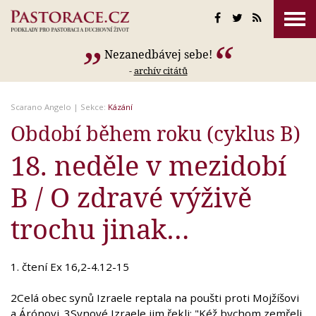
Nezanedbávej sebe!
-
archív citátů
Scarano Angelo
| Sekce:
Kázání
Období během roku (cyklus B)
18. neděle v mezidobí
B / O zdravé výživě
trochu jinak…
1. čtení Ex 16,2-4.12-15
2Celá obec synů Izraele reptala na poušti proti Mojžíšovi
a Árónovi. 3Synové Izraele jim řekli: "Kéž bychom zemřeli