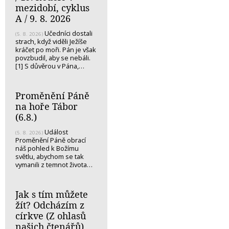
mezidobí, cyklus
A / 9. 8. 2026
Učedníci dostali
(5. 8. 2026)
strach, když viděli Ježíše
kráčet po moři. Pán je však
povzbudil, aby se nebáli.
[1] S důvěrou v Pána,…
Proměnění Páně
na hoře Tábor
(6.8.)
Událost
(5. 8. 2026)
Proměnění Páně obrací
náš pohled k Božímu
světlu, abychom se tak
vymanili z temnot života…
Jak s tím můžete
žít? Odcházím z
církve (Z ohlasů
našich čtenářů)