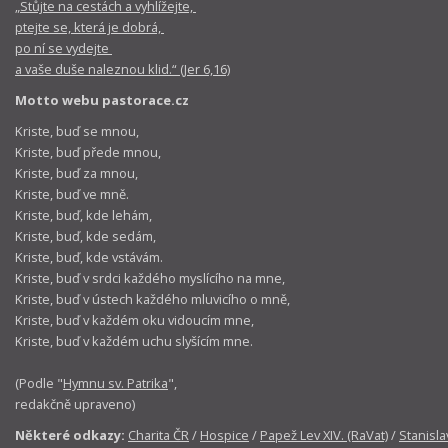
„Stůjte na cestách a vyhlížejte,
ptejte se, která je dobrá,
po ní se vydejte
a vaše duše naleznou klid.“ (Jer 6,16)
Motto webu pastorace.cz
Kriste, buď se mnou,
Kriste, buď přede mnou,
Kriste, buď za mnou,
Kriste, buď ve mně.
Kriste, buď, kde lehám,
Kriste, buď, kde sedám,
Kriste, buď, kde vstávám.
Kriste, buď v srdci každého myslícího na mne,
Kriste, buď v ústech každého mluvicího o mně,
Kriste, buď v každém oku vidoucím mne,
Kriste, buď v každém uchu slyšícím mne.
(Podle "
Hymnu sv. Patrika
",
redakčně upraveno)
Některé odkazy:
Charita ČR
/
Hospice
/
Papež Lev XIV. (RaVat)
/
Stanisla