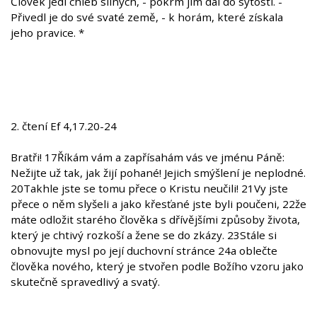
Člověk jedl chléb silných, - pokrm jim dal do sytosti. -
Přivedl je do své svaté země, - k horám, které získala
jeho pravice. *
2. čtení Ef 4,17.20-24
Bratři! 17Říkám vám a zapřísahám vás ve jménu Páně:
Nežijte už tak, jak žijí pohané! Jejich smýšlení je neplodné.
20Takhle jste se tomu přece o Kristu neučili! 21Vy jste
přece o něm slyšeli a jako křesťané jste byli poučeni, 22že
máte odložit starého člověka s dřívějšími způsoby života,
který je chtivý rozkoší a žene se do zkázy. 23Stále si
obnovujte mysl po její duchovní stránce 24a oblečte
člověka nového, který je stvořen podle Božího vzoru jako
skutečně spravedlivý a svatý.