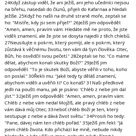
24Když zástup viděl, že ani Ježíš, ani jeho učedníci nejsou
na břehu, nasedali do člunů, přijeli do Kafarnaa a hledali
Ježíše. 25Když ho našli na druhé straně moře, zeptali se
ho: "Mistře, kdy jsi sem přijel?" 26Ježíš jim odpověděl:
"Amen, amen, pravím vám: Hledáte mě ne proto, že jste
viděli znamení, ale že jste se dosyta najedli z těch chlebů.
27Neusilujte o pokrm, který pomíjí, ale o pokrm, který
zůstává k věčnému životu, ten vám dá Syn člověka. Otec,
Bůh, ho osvědčil svou pečetí." 28Zeptali se ho: "Co máme
dělat, abychom konali skutky Boží?" 29Ježíš jim
odpověděl: "To je skutek Boží, abyste věřili v toho, koho
on poslal." 30Řekli mu: "Jaké tedy ty děláš znamení,
abychom viděli a uvěřili ti? Co konáš? 31Naši předkové
jedli na poušti manu, jak je psáno: 'Chléb z nebe jim dal
jíst.'" 32Ježíš jim odpověděl: "Amen, amen, pravím vám:
Chléb z nebe vám nedal Mojžíš, ale pravý chléb z nebe
vám dává můj Otec; 33neboť chléb Boží je ten, který
sestupuje z nebe a dává život světu." 34Prosili ho tedy:
"Pane, dávej nám ten chléb pořád." 35Ježíš jim řekl: "Já
jsem chléb života. Kdo přichází ke mně, nebude nikdy