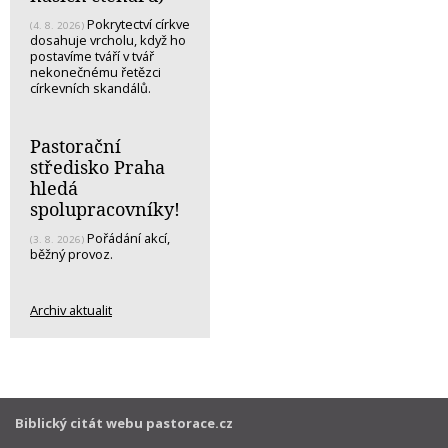
Pokrytectví církve
(4. 8. 2026)
dosahuje vrcholu, když ho
postavíme tváří v tvář
nekonečnému řetězci
církevních skandálů.
Pastorační
středisko Praha
hledá
spolupracovníky!
Pořádání akcí,
(3. 8. 2026)
běžný provoz.
Archiv aktualit
Biblický citát webu pastorace.cz