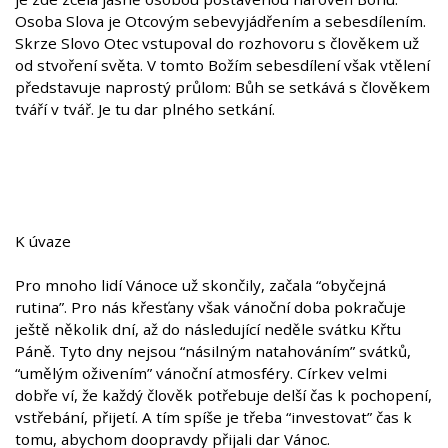
Osoba Slova je Otcovým sebevyjádřením a sebesdílením.
Skrze Slovo Otec vstupoval do rozhovoru s člověkem už
od stvoření světa. V tomto Božím sebesdílení však vtělení
představuje naprostý průlom: Bůh se setkává s člověkem
tváří v tvář. Je tu dar plného setkání.
K úvaze
Pro mnoho lidí Vánoce už skončily, začala “obyčejná
rutina”. Pro nás křesťany však vánoční doba pokračuje
ještě několik dní, až do následující neděle svátku Křtu
Páně. Tyto dny nejsou “násilným natahováním” svátků,
“umělým oživením” vánoční atmosféry. Církev velmi
dobře ví, že každý člověk potřebuje delší čas k pochopení,
vstřebání, přijetí. A tím spíše je třeba “investovat” čas k
tomu, abychom doopravdy přijali dar Vánoc.