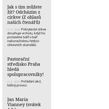
Jak s tím můžete
žít? Odcházím z
církve (Z ohlasů
našich čtenářů)
Pokrytectví církve
(4. 8. 2026)
dosahuje vrcholu, když ho
postavíme tváří v tvář
nekonečnému řetězci
církevních skandálů.
Pastorační
středisko Praha
hledá
spolupracovníky!
Pořádání akcí,
(3. 8. 2026)
běžný provoz.
Jan Maria
Vianney (svátek