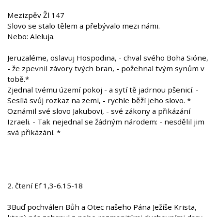
Mezizpěv Žl 147
Slovo se stalo tělem a přebývalo mezi námi.
Nebo: Aleluja.
Jeruzaléme, oslavuj Hospodina, - chval svého Boha Sióne,
- že zpevnil závory tvých bran, - požehnal tvým synům v
tobě.*
Zjednal tvému území pokoj - a sytí tě jadrnou pšenicí. -
Sesílá svůj rozkaz na zemi, - rychle běží jeho slovo. *
Oznámil své slovo Jakubovi, - své zákony a přikázání
Izraeli. - Tak nejednal se žádným národem: - nesdělil jim
svá přikázání. *
2. čtení Ef 1,3-6.15-18
3Buď pochválen Bůh a Otec našeho Pána Ježíše Krista,