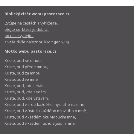
Biblický citát webu pastorace.cz
„Stůjte na cestách a vyhlížejte,
ptejte se, která je dobrá,
po ní se vydejte
a vaše duše naleznou klid.“ (Jer 6,16)
Motto webu pastorace.cz
Kriste, buď se mnou,
Kriste, buď přede mnou,
Kriste, buď za mnou,
Kriste, buď ve mně.
Kriste, buď, kde lehám,
Kriste, buď, kde sedám,
Kriste, buď, kde vstávám.
Kriste, buď v srdci každého myslícího na mne,
Kriste, buď v ústech každého mluvicího o mně,
Kriste, buď v každém oku vidoucím mne,
Kriste, buď v každém uchu slyšícím mne.