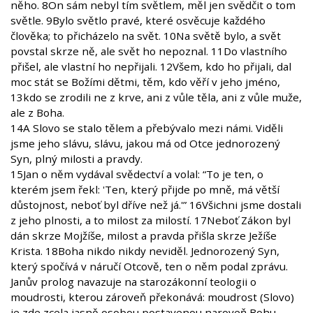
něho. 8On sám nebyl tím světlem, měl jen svědčit o tom
světle. 9Bylo světlo pravé, které osvěcuje každého
člověka; to přicházelo na svět. 10Na světě bylo, a svět
povstal skrze ně, ale svět ho nepoznal. 11Do vlastního
přišel, ale vlastní ho nepřijali. 12Všem, kdo ho přijali, dal
moc stát se Božími dětmi, těm, kdo věří v jeho jméno,
13kdo se zrodili ne z krve, ani z vůle těla, ani z vůle muže,
ale z Boha.
14A Slovo se stalo tělem a přebývalo mezi námi. Viděli
jsme jeho slávu, slávu, jakou má od Otce jednorozený
Syn, plný milosti a pravdy.
15Jan o něm vydával svědectví a volal: “To je ten, o
kterém jsem řekl: 'Ten, který přijde po mně, má větší
důstojnost, neboť byl dříve než já.'” 16Všichni jsme dostali
z jeho plnosti, a to milost za milostí. 17Neboť Zákon byl
dán skrze Mojžíše, milost a pravda přišla skrze Ježíše
Krista. 18Boha nikdo nikdy neviděl. Jednorozený Syn,
který spočívá v náručí Otcově, ten o něm podal zprávu.
Janův prolog navazuje na starozákonní teologii o
moudrosti, kterou zároveň překonává: moudrost (Slovo)
je zde zcela jasně osobou postavenou naroveň Bohu.