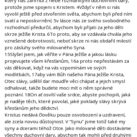
který nás zahrnul z nebe rozmanitými duchovními dary,
protože jsme spojeni s Kristem. 4Vždyť v něm si nás
vyvolil ještě před stvořením světa, abychom byli před ním
svatí a neposkvrnění; 5v lásce nás ze svého svobodného
rozhodnutí předurčil, abychom byli přijati za jeho děti
skrze Ježíše Krista. 6To proto, aby se vzdávala chvála jeho
vznešené dobrotivosti, neboť skrze ni nás obdařil milostí
pro zásluhy svého milovaného Syna.
15Slyšel jsem, jak věříte v Pána Ježíše a jakou lásku
projevujete všem křesťanům, 16a proto nepřestávám za
vás děkovat, když na vás vzpomínám ve svých
modlitbách, 17aby vám Bůh našeho Pána Ježíše Krista,
Otec slávy, udělil dar moudře věci chápat a jejich smysl
odhalovat, takže budete moci mít o něm správné
poznání. 18On ať osvítí vaše srdce, abyste pochopili, jaká
je naděje těch, které povolal, jaké poklady slávy skrývá
křesťanům jeho dědictví.
Kristus nedává člověku pouze osvobození a uzdravení,
ale zcela novou důstojnost. V “Synu” jsme totiž také my
syny a dcerami téhož Otce. Jako milované děti dostáváme
všechny duchovní dary, abychom tak mohli před druhými