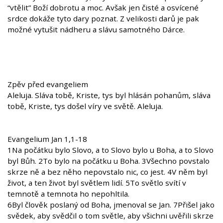
“vtělit” Boží dobrotu a moc. Avšak jen čisté a osvícené
srdce dokáže tyto dary poznat. Z velikosti darů je pak
možné vytušit nádheru a slávu samotného Dárce.
Zpěv před evangeliem
Aleluja. Sláva tobě, Kriste, tys byl hlásán pohanům, sláva
tobě, Kriste, tys došel víry ve světě. Aleluja.
Evangelium Jan 1,1-18
1Na počátku bylo Slovo, a to Slovo bylo u Boha, a to Slovo
byl Bůh. 2To bylo na počátku u Boha. 3Všechno povstalo
skrze ně a bez něho nepovstalo nic, co jest. 4V něm byl
život, a ten život byl světlem lidí. 5To světlo svítí v
temnotě a temnota ho nepohltila.
6Byl člověk poslaný od Boha, jmenoval se Jan. 7Přišel jako
svědek, aby svědčil o tom světle, aby všichni uvěřili skrze