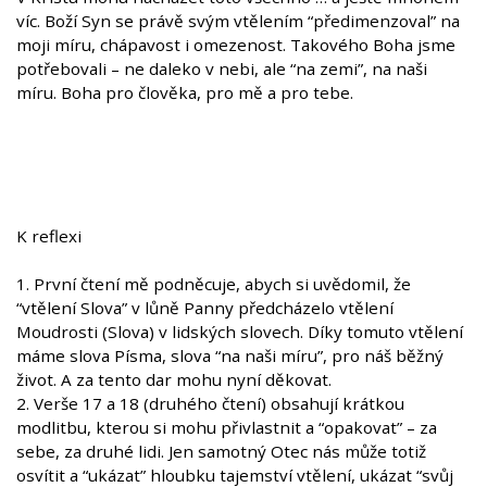
víc. Boží Syn se právě svým vtělením “předimenzoval” na
moji míru, chápavost i omezenost. Takového Boha jsme
potřebovali – ne daleko v nebi, ale “na zemi”, na naši
míru. Boha pro člověka, pro mě a pro tebe.
K reflexi
1. První čtení mě podněcuje, abych si uvědomil, že
“vtělení Slova” v lůně Panny předcházelo vtělení
Moudrosti (Slova) v lidských slovech. Díky tomuto vtělení
máme slova Písma, slova “na naši míru”, pro náš běžný
život. A za tento dar mohu nyní děkovat.
2. Verše 17 a 18 (druhého čtení) obsahují krátkou
modlitbu, kterou si mohu přivlastnit a “opakovat” – za
sebe, za druhé lidi. Jen samotný Otec nás může totiž
osvítit a “ukázat” hloubku tajemství vtělení, ukázat “svůj