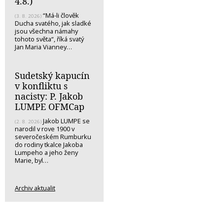
4.8.)
“Má-li člověk
(3. 8. 2026)
Ducha svatého, jak sladké
jsou všechna námahy
tohoto světa“, říká svatý
Jan Maria Vianney…
Sudetský kapucín
v konfliktu s
nacisty: P. Jakob
LUMPE OFMCap
Jakob LUMPE se
(2. 8. 2026)
narodil v rove 1900 v
severočeském Rumburku
do rodiny tkalce Jakoba
Lumpeho a jeho ženy
Marie, byl…
Archiv aktualit