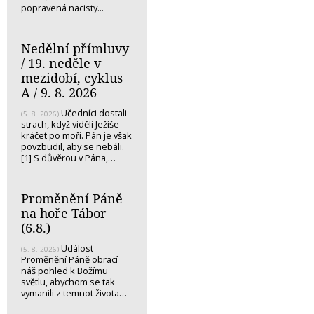
popravená nacisty...
Nedělní přímluvy
/ 19. neděle v
mezidobí, cyklus
A / 9. 8. 2026
Učedníci dostali
(5. 8. 2026)
strach, když viděli Ježíše
kráčet po moři. Pán je však
povzbudil, aby se nebáli.
[1] S důvěrou v Pána,…
Proměnění Páně
na hoře Tábor
(6.8.)
Událost
(5. 8. 2026)
Proměnění Páně obrací
náš pohled k Božímu
světlu, abychom se tak
vymanili z temnot života…