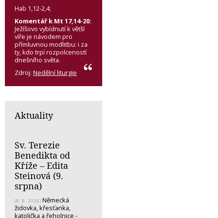
Hab 1,12-2,4;
Komentář k Mt 17,14-20:
Ježíšovo vybídnutí k větší
víře je návodem pro
přímluvnou modlitbu: i za
ty, kdo trpí rozpolceností
dnešního světa.
Zdroj:
Nedělní liturgie
Aktuality
Sv. Terezie
Benedikta od
Kříže – Edita
Steinová (9.
srpna)
Německá
(8. 8. 2026)
židovka, křesťanka,
katolička a řeholnice -