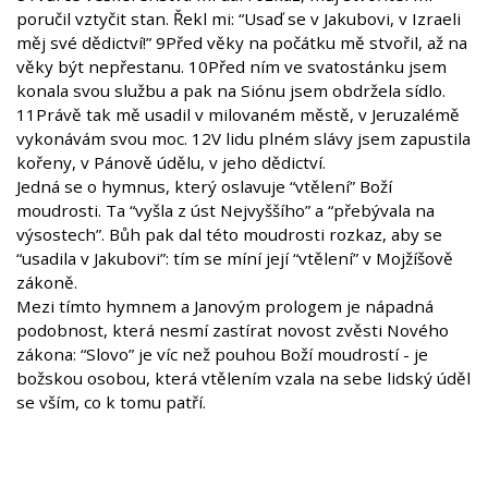
poručil vztyčit stan. Řekl mi: “Usaď se v Jakubovi, v Izraeli
měj své dědictví!” 9Před věky na počátku mě stvořil, až na
věky být nepřestanu. 10Před ním ve svatostánku jsem
konala svou službu a pak na Siónu jsem obdržela sídlo.
11Právě tak mě usadil v milovaném městě, v Jeruzalémě
vykonávám svou moc. 12V lidu plném slávy jsem zapustila
kořeny, v Pánově údělu, v jeho dědictví.
Jedná se o hymnus, který oslavuje “vtělení” Boží
moudrosti. Ta “vyšla z úst Nejvyššího” a “přebývala na
výsostech”. Bůh pak dal této moudrosti rozkaz, aby se
“usadila v Jakubovi”: tím se míní její “vtělení” v Mojžíšově
zákoně.
Mezi tímto hymnem a Janovým prologem je nápadná
podobnost, která nesmí zastírat novost zvěsti Nového
zákona: “Slovo” je víc než pouhou Boží moudrostí - je
božskou osobou, která vtělením vzala na sebe lidský úděl
se vším, co k tomu patří.