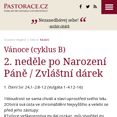
Nezanedbávej sebe!
-
archív citátů
Scarano Angelo
| Sekce:
Kázání
Vánoce (cyklus B)
2. neděle po Narození
Páně / Zvláštní dárek
1. čtení Sir 24,1-2.8-12 (Vulgáta 1-4.12-16)
1Moudrost se sama chválí a slaví uprostřed svého lidu.
2Otvírá svá ústa ve shromáždění Nejvyššího a velebí se
před jeho zástupy:
8Tvůrce veškerenstva mi dal rozkaz, můj stvořitel mi