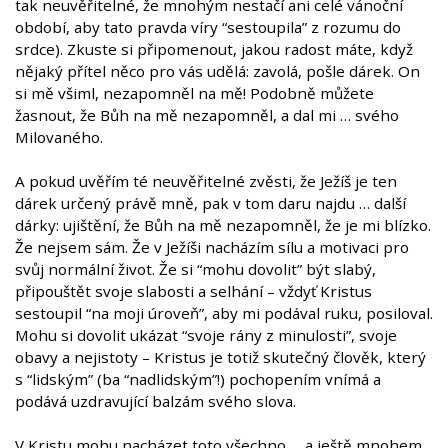
tak neuvěřitelné, že mnohým nestačí ani celé vánoční
období, aby tato pravda víry “sestoupila” z rozumu do
srdce). Zkuste si připomenout, jakou radost máte, když
nějaký přítel něco pro vás udělá: zavolá, pošle dárek. On
si mě všiml, nezapomněl na mě! Podobně můžete
žasnout, že Bůh na mě nezapomněl, a dal mi … svého
Milovaného.
A pokud uvěřím té neuvěřitelné zvěsti, že Ježíš je ten
dárek určený právě mně, pak v tom daru najdu … další
dárky: ujištění, že Bůh na mě nezapomněl, že je mi blízko.
Že nejsem sám. Že v Ježíši nacházím sílu a motivaci pro
svůj normální život. Že si “mohu dovolit” být slabý,
připouštět svoje slabosti a selhání – vždyť Kristus
sestoupil “na moji úroveň”, aby mi podával ruku, posiloval.
Mohu si dovolit ukázat “svoje rány z minulosti”, svoje
obavy a nejistoty – Kristus je totiž skutečný člověk, který
s “lidským” (ba “nadlidským”!) pochopením vnímá a
podává uzdravující balzám svého slova.
V Kristu mohu nacházet toto všechno … a ještě mnohem