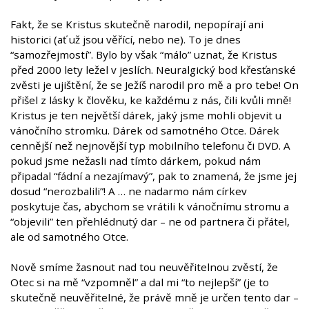
Fakt, že se Kristus skutečně narodil, nepopírají ani
historici (ať už jsou věřící, nebo ne). To je dnes
“samozřejmostí”. Bylo by však “málo” uznat, že Kristus
před 2000 lety ležel v jeslích. Neuralgický bod křesťanské
zvěsti je ujištění, že se Ježíš narodil pro mě a pro tebe! On
přišel z lásky k člověku, ke každému z nás, čili kvůli mně!
Kristus je ten největší dárek, jaký jsme mohli objevit u
vánočního stromku. Dárek od samotného Otce. Dárek
cennější než nejnovější typ mobilního telefonu či DVD. A
pokud jsme nežasli nad tímto dárkem, pokud nám
připadal “fádní a nezajímavý”, pak to znamená, že jsme jej
dosud “nerozbalili”! A … ne nadarmo nám církev
poskytuje čas, abychom se vrátili k vánočnímu stromu a
“objevili” ten přehlédnutý dar – ne od partnera či přátel,
ale od samotného Otce.
Nově smíme žasnout nad tou neuvěřitelnou zvěstí, že
Otec si na mě “vzpomněl” a dal mi “to nejlepší” (je to
skutečně neuvěřitelné, že právě mně je určen tento dar –