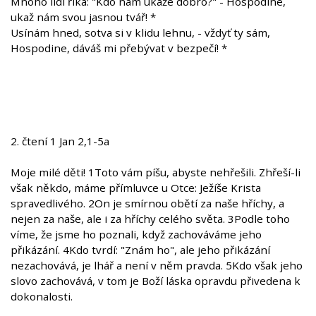
Mnoho lidí říká: "Kdo nám ukáže dobro?" - Hospodine,
ukaž nám svou jasnou tvář! *
Usínám hned, sotva si v klidu lehnu, - vždyť ty sám,
Hospodine, dáváš mi přebývat v bezpečí! *
2. čtení 1 Jan 2,1-5a
Moje milé děti! 1Toto vám píšu, abyste nehřešili. Zhřeší-li
však někdo, máme přímluvce u Otce: Ježíše Krista
spravedlivého. 2On je smírnou obětí za naše hříchy, a
nejen za naše, ale i za hříchy celého světa. 3Podle toho
víme, že jsme ho poznali, když zachováváme jeho
přikázání. 4Kdo tvrdí: "Znám ho", ale jeho přikázání
nezachovává, je lhář a není v něm pravda. 5Kdo však jeho
slovo zachovává, v tom je Boží láska opravdu přivedena k
dokonalosti.