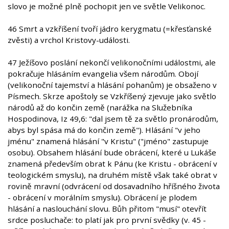
slovo je možné plně pochopit jen ve světle Velikonoc.
46 Smrt a vzkříšení tvoří jádro kerygmatu (=křesťanské
zvěsti) a vrchol Kristovy-události.
47 Ježíšovo poslání nekončí velikonočními událostmi, ale
pokračuje hlásáním evangelia všem národům. Obojí
(velikonoční tajemství a hlásání pohanům) je obsaženo v
Písmech. Skrze apoštoly se Vzkříšený zjevuje jako světlo
národů až do končin země (narážka na Služebníka
Hospodinova, Iz 49,6: "dal jsem tě za světlo pronárodům,
abys byl spása má do končin země"). Hlásání "v jeho
jménu" znamená hlásání "v Kristu" ("jméno" zastupuje
osobu). Obsahem hlásání bude obrácení, které u Lukáše
znamená především obrat k Pánu (ke Kristu - obrácení v
teologickém smyslu), na druhém místě však také obrat v
rovině mravní (odvrácení od dosavadního hříšného života
- obrácení v morálním smyslu). Obrácení je plodem
hlásání a naslouchání slovu. Bůh přitom "musí" otevřít
srdce posluchače: to platí jak pro první svědky (v. 45 -