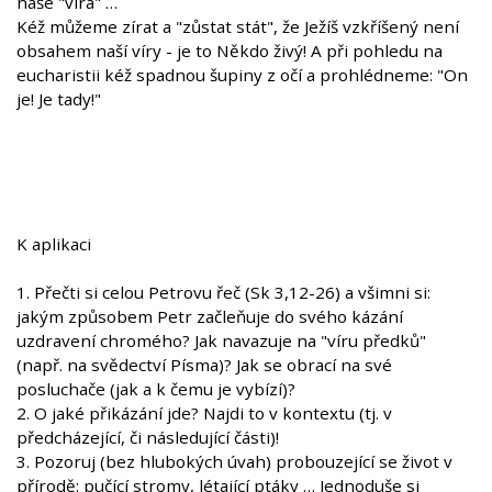
naše "víra" …
Kéž můžeme zírat a "zůstat stát", že Ježíš vzkříšený není
obsahem naší víry - je to Někdo živý! A při pohledu na
eucharistii kéž spadnou šupiny z očí a prohlédneme: "On
je! Je tady!"
K aplikaci
1. Přečti si celou Petrovu řeč (Sk 3,12-26) a všimni si:
jakým způsobem Petr začleňuje do svého kázání
uzdravení chromého? Jak navazuje na "víru předků"
(např. na svědectví Písma)? Jak se obrací na své
posluchače (jak a k čemu je vybízí)?
2. O jaké přikázání jde? Najdi to v kontextu (tj. v
předcházející, či následující části)!
3. Pozoruj (bez hlubokých úvah) probouzející se život v
přírodě: pučící stromy, létající ptáky … Jednoduše si