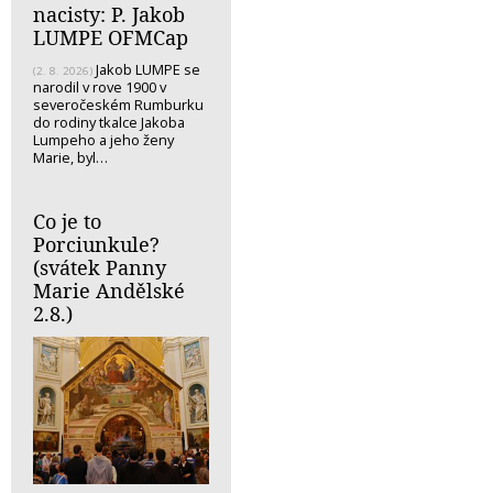
nacisty: P. Jakob
LUMPE OFMCap
Jakob LUMPE se
(2. 8. 2026)
narodil v rove 1900 v
severočeském Rumburku
do rodiny tkalce Jakoba
Lumpeho a jeho ženy
Marie, byl…
Co je to
Porciunkule?
(svátek Panny
Marie Andělské
2.8.)