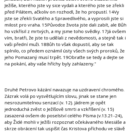
Ježíše, kterého jste vy sice vydali a kterého jste se zřekli
před Pilátem, ačkoliv on rozhodl, že ho propustí. 14Vy
jste se zřekli Svatého a Spravedlivého, a vyprosili jste si
milost pro vraha. 15Původce života jste dali zabít, ale Bůh
ho vzkřísil z mrtvých, a my jsme toho svědky. 17Já ovšem
vím, bratři, že jste to udělali z nevědomosti, a stejně tak i
vaši přední muži. 18Bůh to však dopustil, aby se tak
splnilo, co předem oznámil ústy všech svých proroků, že
jeho Pomazaný musí trpět. 19Obraťte se tedy a dejte se
na pokání, aby vaše hříchy byly zahlazeny."
Druhé Petrovo kázání navazuje na uzdravení chromého.
Zázrak volá po vysvětlujícím slovu, jinak se stane jen
nesrozumitelnou senzací (v. 12). Jádrem je opět
jednoduchá zvěst o Ježíšově smrti a vzkříšení (v. 15)
zasazená ovšem do poselství celého Písma (v.13.21-24),
aby Židé mohli v Ježíši rozpoznat očekávaného Mesiáše a
skrze obrácení tak uspíšit čas Kristova příchodu ve slávě