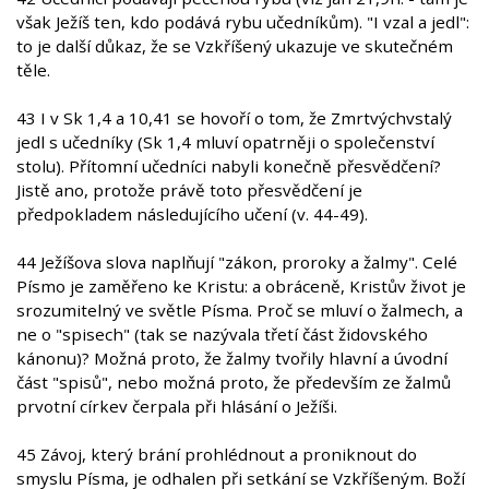
však Ježíš ten, kdo podává rybu učedníkům). "I vzal a jedl":
to je další důkaz, že se Vzkříšený ukazuje ve skutečném
těle.
43 I v Sk 1,4 a 10,41 se hovoří o tom, že Zmrtvýchvstalý
jedl s učedníky (Sk 1,4 mluví opatrněji o společenství
stolu). Přítomní učedníci nabyli konečně přesvědčení?
Jistě ano, protože právě toto přesvědčení je
předpokladem následujícího učení (v. 44-49).
44 Ježíšova slova naplňují "zákon, proroky a žalmy". Celé
Písmo je zaměřeno ke Kristu: a obráceně, Kristův život je
srozumitelný ve světle Písma. Proč se mluví o žalmech, a
ne o "spisech" (tak se nazývala třetí část židovského
kánonu)? Možná proto, že žalmy tvořily hlavní a úvodní
část "spisů", nebo možná proto, že především ze žalmů
prvotní církev čerpala při hlásání o Ježíši.
45 Závoj, který brání prohlédnout a proniknout do
smyslu Písma, je odhalen při setkání se Vzkříšeným. Boží