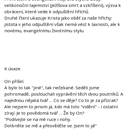
velikonoční tajemství (Ježíšova smrt a vzkříšení), výzva k
obrácení, které vede k odpuštění hříchů.
Druhé čtení ukazuje Krista jako oběť za naše hříchy:
jistota v jeho odpuštění však nemá vést k laxnosti, ale k
novému, evangelnímu životnímu stylu.
K úvaze
On přišel.
A bylo to tak "jiné", tak nečekané. Seděli jsme
pohromadě, poslouchali vyprávění těch dvou poutníků. A
najednou nějaká tvář … Co se děje? Co to je za přízrak?
Ale nejsem to jenom já, kdo má toto "vidění" - i ostatní
zírají. Je to povědomá tvář … Že by On?
"Podívejte se na mé ruce i nohy.
Dotkněte se mě a přesvědčte se. Jsem to já!"