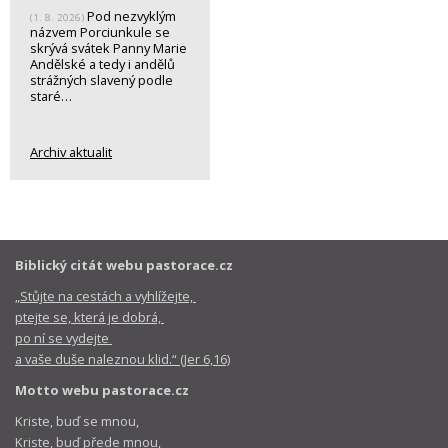
Pod nezvyklým
(1. 8. 2026)
názvem Porciunkule se
skrývá svátek Panny Marie
Andělské a tedy i andělů
strážných slavený podle
staré…
Archiv aktualit
Biblický citát webu pastorace.cz
„Stůjte na cestách a vyhlížejte,
ptejte se, která je dobrá,
po ní se vydejte
a vaše duše naleznou klid.“ (Jer 6,16)
Motto webu pastorace.cz
Kriste, buď se mnou,
Kriste, buď přede mnou,