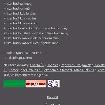
Kriste, buď za mnou,
Kriste, buď ve mně.
Kriste, buď, kde lehám,
Kriste, buď, kde sedám,
Kriste, buď, kde vstávám.
Kriste, buď v srdci každého myslícího na mne,
Kriste, buď v ústech každého mluvicího o mně,
Kriste, buď v každém oku vidoucím mne,
Kriste, buď v každém uchu slyšícím mne.
(Podle "
Hymnu sv. Patrika
",
redakčně upraveno)
Některé odkazy:
Charita ČR
/
Hospice
/
Papež Lev XIV. (RaVat)
/
Stanisla
YT
/
Lomec, Josef Prokeš YT
/
Akademická farnost, Tomáš Halík YT
/
Večer
krátkým komentářem (anglicky)
/
Kontakt