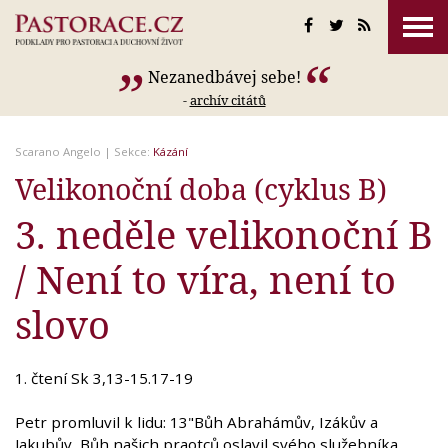
Nezanedbávej sebe!
-
archív citátů
Scarano Angelo
| Sekce:
Kázání
Velikonoční doba (cyklus B)
3. neděle velikonoční B
/ Není to víra, není to
slovo
1. čtení Sk 3,13-15.17-19
Petr promluvil k lidu: 13"Bůh Abrahámův, Izákův a
Jakubův, Bůh našich praotců oslavil svého služebníka