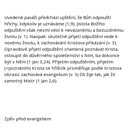
Uvedené pasáži předchází ujištění, že Bůh odpouští
hříchy, kdykoliv je uznáváme (1,9). Jistota Božího
odpuštění však nesmí vést k nevázanému a bezuzdnému
životu (v. 1). Naopak: skutečné přijetí odpuštění vede k
novému životu, k zachovávání Kristova přikázání (v. 3).
Opravdové přijetí odpuštění znamená poznávat Krista,
vstoupit do důvěrného společenství s Ním, ba dokonce
být v Něm (1 Jan 3,24). Přijetím odpuštěním, přijetím
(=poznáním) Krista se hříšník proměňuje podle Kristova
obrazu: zachovává evangelium (v. 5) čili žije tak, jak žil
samotný Mistr (1 Jan 2,6).
Zpěv před evangeliem