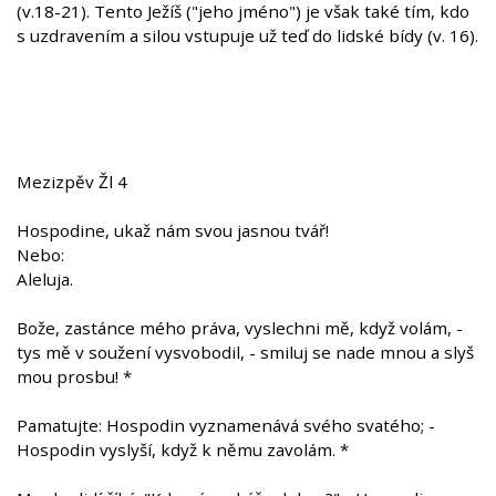
(v.18-21). Tento Ježíš ("jeho jméno") je však také tím, kdo
s uzdravením a silou vstupuje už teď do lidské bídy (v. 16).
Mezizpěv Žl 4
Hospodine, ukaž nám svou jasnou tvář!
Nebo:
Aleluja.
Bože, zastánce mého práva, vyslechni mě, když volám, -
tys mě v soužení vysvobodil, - smiluj se nade mnou a slyš
mou prosbu! *
Pamatujte: Hospodin vyznamenává svého svatého; -
Hospodin vyslyší, když k němu zavolám. *