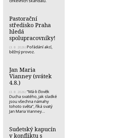
církevních skandálů.
Pastorační
středisko Praha
hledá
spolupracovníky!
Pořádání akcí,
(3. 8. 2026)
běžný provoz.
Jan Maria
Vianney (svátek
4.8.)
“Má-li člověk
(3. 8. 2026)
Ducha svatého, jak sladké
jsou všechna námahy
tohoto světa“, říká svatý
Jan Maria Vianney…
Sudetský kapucín
v konfliktu s