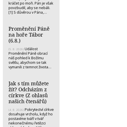
kráčet po moři. Pán je však
povzbudil, aby se nebáli.
[1] S důvěrou v Pána,…
Proměnění Páně
na hoře Tábor
(6.8.)
Událost
(5. 8. 2026)
Proměnění Páně obrací
náš pohled k Božímu
světlu, abychom se tak
vymanili z temnot života…
Jak s tím můžete
žít? Odcházím z
církve (Z ohlasů
našich čtenářů)
Pokrytectví církve
(4. 8. 2026)
dosahuje vrcholu, když ho
postavíme tváří v tvář
nekonečnému řetězci