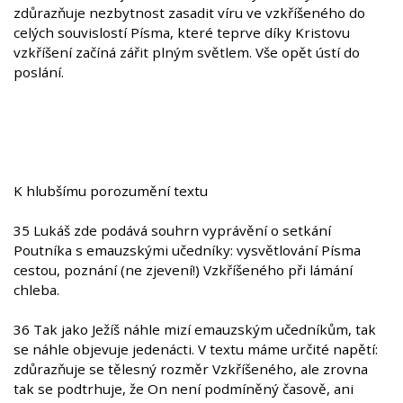
zdůrazňuje nezbytnost zasadit víru ve vzkříšeného do
celých souvislostí Písma, které teprve díky Kristovu
vzkříšení začíná zářit plným světlem. Vše opět ústí do
poslání.
K hlubšímu porozumění textu
35 Lukáš zde podává souhrn vyprávění o setkání
Poutníka s emauzskými učedníky: vysvětlování Písma
cestou, poznání (ne zjevení!) Vzkříšeného při lámání
chleba.
36 Tak jako Ježíš náhle mizí emauzským učedníkům, tak
se náhle objevuje jedenácti. V textu máme určité napětí:
zdůrazňuje se tělesný rozměr Vzkříšeného, ale zrovna
tak se podtrhuje, že On není podmíněný časově, ani