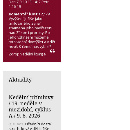
Dan 7,9-10.13-14; 2 Petr
1,16-19
Komentář k Mt 17,1-9:
Vyvýšení Ježíše jako
„milovaného Syna“
znamená jeho nadřazení
nad Zákon i proroky. Po
jeho vzkříšení můžeme
toto vidění domýšlet a vidět
nově. K čemu nás vybízí?
Zdroj:
Nedělní liturgie
Aktuality
Nedělní přímluvy
/ 19. neděle v
mezidobí, cyklus
A / 9. 8. 2026
Učedníci dostali
(5. 8. 2026)
strach, když viděli Ježíše