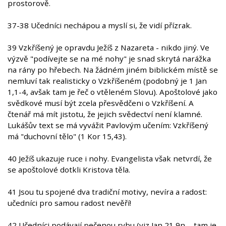
prostorově.
37-38 Učedníci nechápou a myslí si, že vidí přízrak.
39 Vzkříšený je opravdu Ježíš z Nazareta - nikdo jiný. Ve
výzvě "podívejte se na mé nohy" je snad skrytá narážka
na rány po hřebech. Na žádném jiném biblickém místě se
nemluví tak realisticky o Vzkříšeném (podobný je 1 Jan
1,1-4, avšak tam je řeč o vtěleném Slovu). Apoštolové jako
svědkové musí být zcela přesvědčeni o Vzkříšení. A
čtenář má mít jistotu, že jejich svědectví není klamné.
Lukášův text se má vyvážit Pavlovým učením: Vzkříšený
má "duchovní tělo" (1 Kor 15,43).
40 Ježíš ukazuje ruce i nohy. Evangelista však netvrdí, že
se apoštolové dotkli Kristova těla.
41 Jsou tu spojené dva tradiční motivy, nevíra a radost:
učedníci pro samou radost nevěří!
42 Učedníci podávají pečenou rybu (viz Jan 21,9n. - tam je