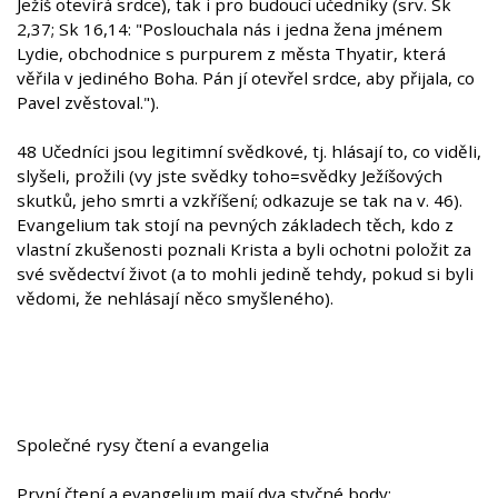
Ježíš otevírá srdce), tak i pro budoucí učedníky (srv. Sk
2,37; Sk 16,14: "Poslouchala nás i jedna žena jménem
Lydie, obchodnice s purpurem z města Thyatir, která
věřila v jediného Boha. Pán jí otevřel srdce, aby přijala, co
Pavel zvěstoval.").
48 Učedníci jsou legitimní svědkové, tj. hlásají to, co viděli,
slyšeli, prožili (vy jste svědky toho=svědky Ježíšových
skutků, jeho smrti a vzkříšení; odkazuje se tak na v. 46).
Evangelium tak stojí na pevných základech těch, kdo z
vlastní zkušenosti poznali Krista a byli ochotni položit za
své svědectví život (a to mohli jedině tehdy, pokud si byli
vědomi, že nehlásají něco smyšleného).
Společné rysy čtení a evangelia
První čtení a evangelium mají dva styčné body: