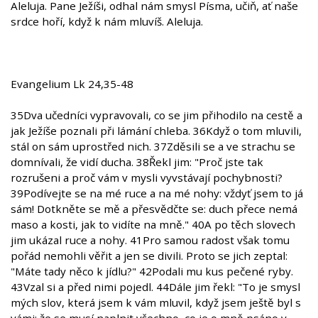
Aleluja. Pane Ježíši, odhal nám smysl Písma, učiň, ať naše
srdce hoří, když k nám mluvíš. Aleluja.
Evangelium Lk 24,35-48
35Dva učedníci vypravovali, co se jim přihodilo na cestě a
jak Ježíše poznali při lámání chleba. 36Když o tom mluvili,
stál on sám uprostřed nich. 37Zděsili se a ve strachu se
domnívali, že vidí ducha. 38Řekl jim: "Proč jste tak
rozrušeni a proč vám v mysli vyvstávají pochybnosti?
39Podívejte se na mé ruce a na mé nohy: vždyť jsem to já
sám! Dotkněte se mě a přesvědčte se: duch přece nemá
maso a kosti, jak to vidíte na mně." 40A po těch slovech
jim ukázal ruce a nohy. 41Pro samou radost však tomu
pořád nemohli věřit a jen se divili. Proto se jich zeptal:
"Máte tady něco k jídlu?" 42Podali mu kus pečené ryby.
43Vzal si a před nimi pojedl. 44Dále jim řekl: "To je smysl
mých slov, která jsem k vám mluvil, když jsem ještě byl s