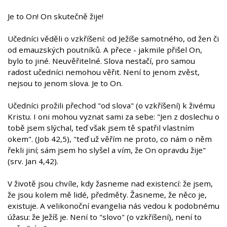
Je to On! On skutečně žije!
Učedníci věděli o vzkříšení: od Ježíše samotného, od žen či
od emauzských poutníků. A přece - jakmile přišel On,
bylo to jiné. Neuvěřitelné. Slova nestačí, pro samou
radost učedníci nemohou věřit. Není to jenom zvěst,
nejsou to jenom slova. Je to On.
Učedníci prožili přechod "od slova" (o vzkříšení) k živému
Kristu. I oni mohou vyznat sami za sebe: "Jen z doslechu o
tobě jsem slýchal, teď však jsem tě spatřil vlastním
okem". (Job 42,5), "teď už věřím ne proto, co nám o něm
řekli jiní; sám jsem ho slyšel a vím, že On opravdu žije"
(srv. Jan 4,42).
V životě jsou chvíle, kdy žasneme nad existencí: že jsem,
že jsou kolem mě lidé, předměty. Žasneme, že něco je,
existuje. A velikonoční evangelia nás vedou k podobnému
úžasu: že Ježíš je. Není to "slovo" (o vzkříšení), není to