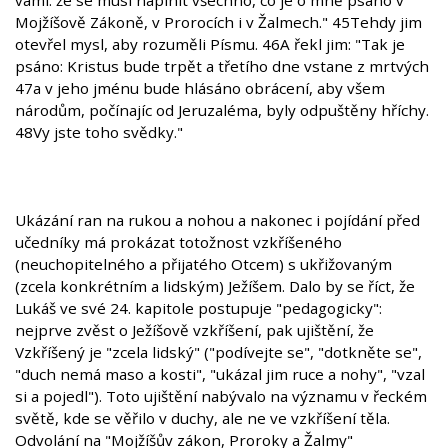
vámi: že se musí naplnit všechno, co je o mně psáno v
Mojžíšově Zákoně, v Prorocích i v Žalmech." 45Tehdy jim
otevřel mysl, aby rozuměli Písmu. 46A řekl jim: "Tak je
psáno: Kristus bude trpět a třetího dne vstane z mrtvých
47a v jeho jménu bude hlásáno obrácení, aby všem
národům, počínajíc od Jeruzaléma, byly odpuštěny hříchy.
48Vy jste toho svědky."
Ukázání ran na rukou a nohou a nakonec i pojídání před
učedníky má prokázat totožnost vzkříšeného
(neuchopitelného a přijatého Otcem) s ukřižovaným
(zcela konkrétním a lidským) Ježíšem. Dalo by se říct, že
Lukáš ve své 24. kapitole postupuje "pedagogicky":
nejprve zvěst o Ježíšově vzkříšení, pak ujištění, že
Vzkříšený je "zcela lidský" ("podívejte se", "dotkněte se",
"duch nemá maso a kosti", "ukázal jim ruce a nohy", "vzal
si a pojedl"). Toto ujištění nabývalo na významu v řeckém
světě, kde se věřilo v duchy, ale ne ve vzkříšení těla.
Odvolání na "Mojžíšův zákon, Proroky a Žalmy"