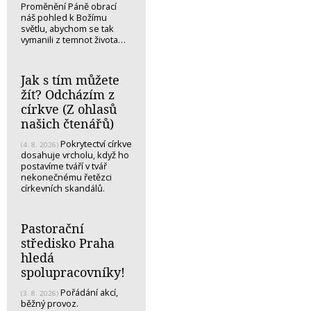
Proměnění Páně obrací
náš pohled k Božímu
světlu, abychom se tak
vymanili z temnot života…
Jak s tím můžete
žít? Odcházím z
církve (Z ohlasů
našich čtenářů)
Pokrytectví církve
(4. 8. 2026)
dosahuje vrcholu, když ho
postavíme tváří v tvář
nekonečnému řetězci
církevních skandálů.
Pastorační
středisko Praha
hledá
spolupracovníky!
Pořádání akcí,
(3. 8. 2026)
běžný provoz.