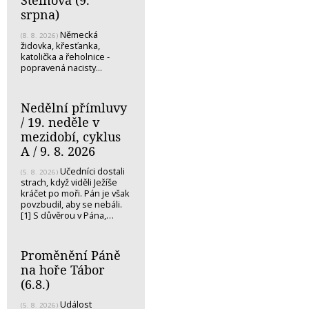
Steinová (9.
srpna)
Německá
(8. 8. 2026)
židovka, křesťanka,
katolička a řeholnice -
popravená nacisty...
Nedělní přímluvy
/ 19. neděle v
mezidobí, cyklus
A / 9. 8. 2026
Učedníci dostali
(5. 8. 2026)
strach, když viděli Ježíše
kráčet po moři. Pán je však
povzbudil, aby se nebáli.
[1] S důvěrou v Pána,…
Proměnění Páně
na hoře Tábor
(6.8.)
Událost
(5. 8. 2026)