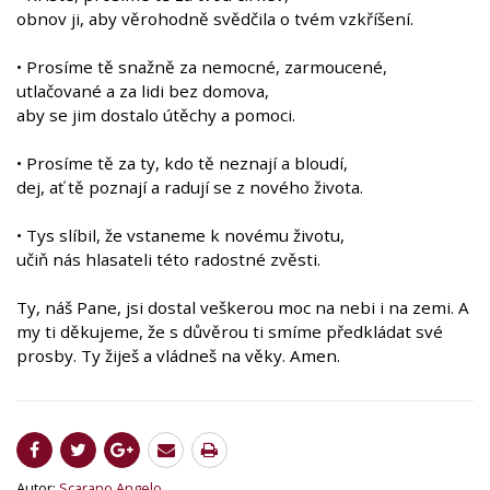
obnov ji, aby věrohodně svědčila o tvém vzkříšení.
• Prosíme tě snažně za nemocné, zarmoucené,
utlačované a za lidi bez domova,
aby se jim dostalo útěchy a pomoci.
• Prosíme tě za ty, kdo tě neznají a bloudí,
dej, ať tě poznají a radují se z nového života.
• Tys slíbil, že vstaneme k novému životu,
učiň nás hlasateli této radostné zvěsti.
Ty, náš Pane, jsi dostal veškerou moc na nebi i na zemi. A
my ti děkujeme, že s důvěrou ti smíme předkládat své
prosby. Ty žiješ a vládneš na věky. Amen.
Autor:
Scarano Angelo