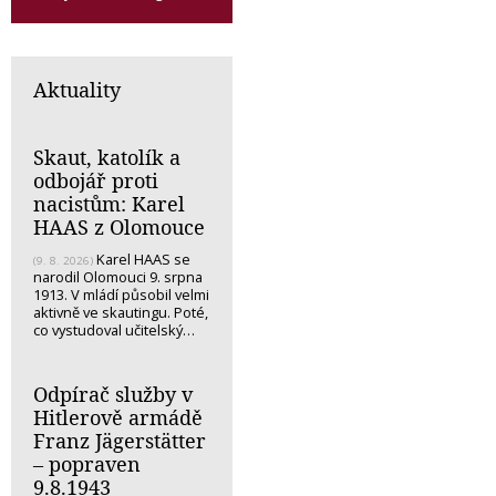
Aktuality
Skaut, katolík a
odbojář proti
nacistům: Karel
HAAS z Olomouce
Karel HAAS se
(9. 8. 2026)
narodil Olomouci 9. srpna
1913. V mládí působil velmi
aktivně ve skautingu. Poté,
co vystudoval učitelský…
Odpírač služby v
Hitlerově armádě
Franz Jägerstätter
– popraven
9.8.1943