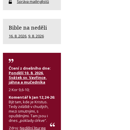
Správa mailinglistů
Bible na neděli
16. 8. 2026
,
9. 8. 2026
Čtení z dnešního dne:
Pondělí 10. 8. 2026,
Svátek sv. Vavřince,
jáhna a mučedníka
2 Kor 9,6-10;
Komentář k Jan 12,24-26:
Být tam, kde je Kristus.
Tedy zvláště v chudých,
mezi smutnými, s
opuštěnými. Tam jsou i
dnes „poklady církve“.
Zdroj:
Nedělní liturgie