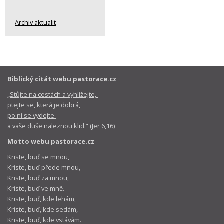
Archiv aktualit
Biblický citát webu pastorace.cz
„Stůjte na cestách a vyhlížejte,
ptejte se, která je dobrá,
po ní se vydejte
a vaše duše naleznou klid.“ (Jer 6,16)
Motto webu pastorace.cz
Kriste, buď se mnou,
Kriste, buď přede mnou,
Kriste, buď za mnou,
Kriste, buď ve mně.
Kriste, buď, kde lehám,
Kriste, buď, kde sedám,
Kriste, buď, kde vstávám.