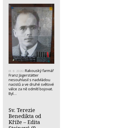
Rakouský farmář
(8. 8. 2026)
Franz Jägerstätter
nesouhlasil s nadvládou
nacistů a ve druhé světové
válce za ně odmítl bojovat.
Byl…
Sv. Terezie
Benedikta od
Kříže – Edita