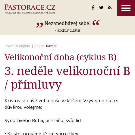
Nezanedbávej sebe!
-
archív citátů
Scarano Angelo
| Sekce:
Kázání
Velikonoční doba (cyklus B)
3. neděle velikonoční B
/ přímluvy
Kristus je náš život a naše vzkříšení. Vzývejme ho a s
důvěrou volejme:
Synu živého Boha, ochraňuj svůj lid.
• Kriste, prosíme tě za tvou církev,