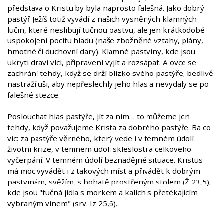
představa o Kristu by byla naprosto falešná. Jako dobrý
pastýř Ježíš totiž vyvádí z našich vysněných klamných
lučin, které neslibují tučnou pastvu, ale jen krátkodobé
uspokojení pocitu hladu (naše zbožněné vztahy, plány,
hmotné či duchovní dary). Klamné pastviny, kde jsou
ukryti draví vlci, připraveni vyjít a rozsápat. A ovce se
zachrání tehdy, když se drží blízko svého pastýře, bedlivě
nastraží uši, aby nepřeslechly jeho hlas a nevydaly se po
falešné stezce.
Poslouchat hlas pastýře, jít za ním… to můžeme jen
tehdy, když považujeme Krista za dobrého pastýře. Ba co
víc: za pastýře věrného, který vede i v temném údolí
životní krize, v temném údolí skleslosti a celkového
vyčerpání. V temném údolí beznadějné situace. Kristus
má moc vyvádět i z takových míst a přivádět k dobrým
pastvinám, svěžím, s bohatě prostřeným stolem (Ž 23,5),
kde jsou "tučná jídla s morkem a kalich s přetékajícím
vybraným vínem" (srv. Iz 25,6).