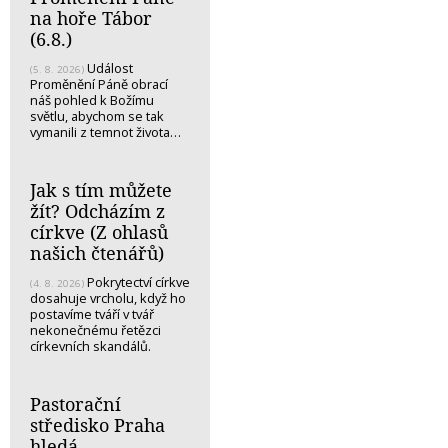
na hoře Tábor
(6.8.)
Událost
(5. 8. 2026)
Proměnění Páně obrací
náš pohled k Božímu
světlu, abychom se tak
vymanili z temnot života…
Jak s tím můžete
žít? Odcházím z
církve (Z ohlasů
našich čtenářů)
Pokrytectví církve
(4. 8. 2026)
dosahuje vrcholu, když ho
postavíme tváří v tvář
nekonečnému řetězci
církevních skandálů.
Pastorační
středisko Praha
hledá