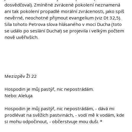
dosvědčoval). Zmíněné zvrácené pokolení neznamená
ani tak pokolení propadlé morální zvrácenosti, jako spíš
nevěrné, neochotné přijmout evangelium (viz Dt 32,5).
Síla tohoto Petrova slova hlásaného v moci Ducha (toto
se událo po seslání Ducha!) se projevila i velkým počtem
nově uvěřivších.
Mezizpěv Žl 22
Hospodin je můj pastýř, nic nepostrádám.
Nebo: Aleluja.
Hospodin je můj pastýř, nic nepostrádám, - dává mi
prodlévat na svěžích pastvinách, - vodí mě k vodám, kde
si mohu odpočinout, - občerstvuje mou duši. *