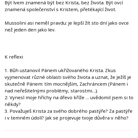
Být lvem znamená být bez Krista, bez života. Být ovcí
znamená společenství s Kristem, přetékající život.
Mussolini asi neměl pravdu: je lepší žít sto dní jako ovce
než jeden den jako lev.
K reflexi
1. Bůh ustanovil Pánem ukřižovaného Krista. Zkus
vyjmenovat různé oblasti svého života a uznat, že Ježíš je
skutečně Pánem: tím mocnějším, Zachráncem (Pánem i
nad neřešitelnými problémy, starostmi…).
2. Vynesl moje hříchy na dřevo kříže … uvědomil jsem si to
někdy?
3. Považuješ Krista za svého dobrého pastýře? Za pastýře
i v temném údolí? Jak se projevuje tvoje důvěra v něho?