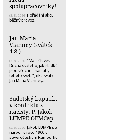
spolupracovníky!
Pořádání akcí,
(3. 8. 2026)
běžný provoz.
Jan Maria
Vianney (svátek
4.8.)
“Má-li člověk
(3. 8. 2026)
Ducha svatého, jak sladké
jsou všechna námahy
tohoto světa“, říká svatý
Jan Maria Vianney…
Sudetský kapucín
v konfliktu s
nacisty: P. Jakob
LUMPE OFMCap
Jakob LUMPE se
(2. 8. 2026)
narodil v rove 1900 v
severočeském Rumburku