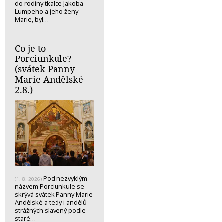
do rodiny tkalce Jakoba
Lumpeho a jeho ženy
Marie, byl…
Co je to
Porciunkule?
(svátek Panny
Marie Andělské
2.8.)
Pod nezvyklým
(1. 8. 2026)
názvem Porciunkule se
skrývá svátek Panny Marie
Andělské a tedy i andělů
strážných slavený podle
staré…