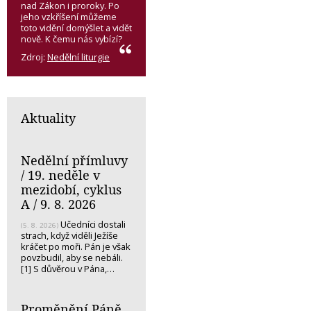
nad Zákon i proroky. Po
jeho vzkříšení můžeme
toto vidění domýšlet a vidět
nově. K čemu nás vybízí?
Zdroj:
Nedělní liturgie
Aktuality
Nedělní přímluvy
/ 19. neděle v
mezidobí, cyklus
A / 9. 8. 2026
Učedníci dostali
(5. 8. 2026)
strach, když viděli Ježíše
kráčet po moři. Pán je však
povzbudil, aby se nebáli.
[1] S důvěrou v Pána,…
Proměnění Páně