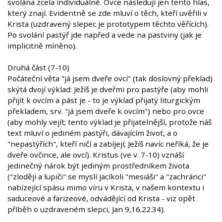
svolána zcela individuálně. Ovce následují jen tento hlas,
který znají. Evidentně se zde mluví o těch, kteří uvěřili v
Krista (uzdravený slepec je prototypem těchto věřících).
Po svolání pastýř jde napřed a vede na pastviny (jak je
implicitně míněno).
Druhá část (7-10)
Počáteční věta "já jsem dveře ovcí" (tak doslovný překlad)
skýtá dvojí výklad: Ježíš je dveřmi pro pastýře (aby mohli
přijít k ovcím a pást je - to je výklad přijatý liturgickým
překladem, srv. "já jsem dveře k ovcím") nebo pro ovce
(aby mohly vejít; tento výklad je přijatelnější, protože náš
text mluví o jediném pastýři, dávajícím život, a o
"nepastýřích", kteří ničí a zabíjejí; Ježíš navíc neříká, že je
dveře ovčince, ale ovcí). Kristus (ve v. 7-10) vznáší
jedinečný nárok být jediným prostředníkem života
("zloději a lupiči" se myslí jacíkoli "mesiáši" a "zachránci"
nabízející spásu mimo víru v Krista, v našem kontextu i
saduceové a farizeové, odvádějící od Krista - viz opět
příběh o uzdraveném slepci, Jan 9,16.22.34).