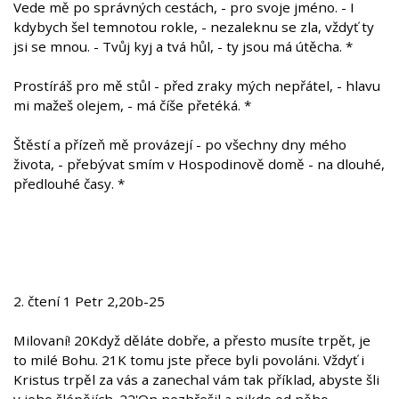
Vede mě po správných cestách, - pro svoje jméno. - I
kdybych šel temnotou rokle, - nezaleknu se zla, vždyť ty
jsi se mnou. - Tvůj kyj a tvá hůl, - ty jsou má útěcha. *
Prostíráš pro mě stůl - před zraky mých nepřátel, - hlavu
mi mažeš olejem, - má číše přetéká. *
Štěstí a přízeň mě provázejí - po všechny dny mého
života, - přebývat smím v Hospodinově domě - na dlouhé,
předlouhé časy. *
2. čtení 1 Petr 2,20b-25
Milovaní! 20Když děláte dobře, a přesto musíte trpět, je
to milé Bohu. 21K tomu jste přece byli povoláni. Vždyť i
Kristus trpěl za vás a zanechal vám tak příklad, abyste šli