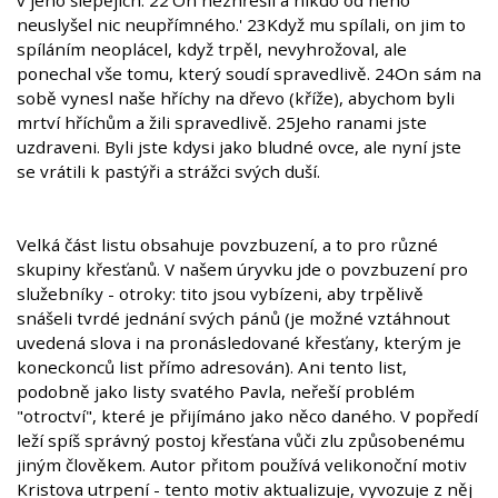
v jeho šlépějích. 22'On nezhřešil a nikdo od něho
neuslyšel nic neupřímného.' 23Když mu spílali, on jim to
spíláním neoplácel, když trpěl, nevyhrožoval, ale
ponechal vše tomu, který soudí spravedlivě. 24On sám na
sobě vynesl naše hříchy na dřevo (kříže), abychom byli
mrtví hříchům a žili spravedlivě. 25Jeho ranami jste
uzdraveni. Byli jste kdysi jako bludné ovce, ale nyní jste
se vrátili k pastýři a strážci svých duší.
Velká část listu obsahuje povzbuzení, a to pro různé
skupiny křesťanů. V našem úryvku jde o povzbuzení pro
služebníky - otroky: tito jsou vybízeni, aby trpělivě
snášeli tvrdé jednání svých pánů (je možné vztáhnout
uvedená slova i na pronásledované křesťany, kterým je
koneckonců list přímo adresován). Ani tento list,
podobně jako listy svatého Pavla, neřeší problém
"otroctví", které je přijímáno jako něco daného. V popředí
leží spíš správný postoj křesťana vůči zlu způsobenému
jiným člověkem. Autor přitom používá velikonoční motiv
Kristova utrpení - tento motiv aktualizuje, vyvozuje z něj