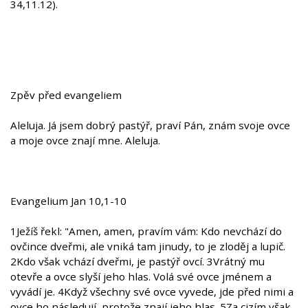
34,11.12).
Zpěv před evangeliem
Aleluja. Já jsem dobrý pastýř, praví Pán, znám svoje ovce
a moje ovce znají mne. Aleluja.
Evangelium Jan 10,1-10
1Ježíš řekl: "Amen, amen, pravím vám: Kdo nevchází do
ovčince dveřmi, ale vniká tam jinudy, to je zloděj a lupič.
2Kdo však vchází dveřmi, je pastýř ovcí. 3Vrátný mu
otevře a ovce slyší jeho hlas. Volá své ovce jménem a
vyvádí je. 4Když všechny své ovce vyvede, jde před nimi a
ovce ho následují, protože znají jeho hlas. 5Za cizím však