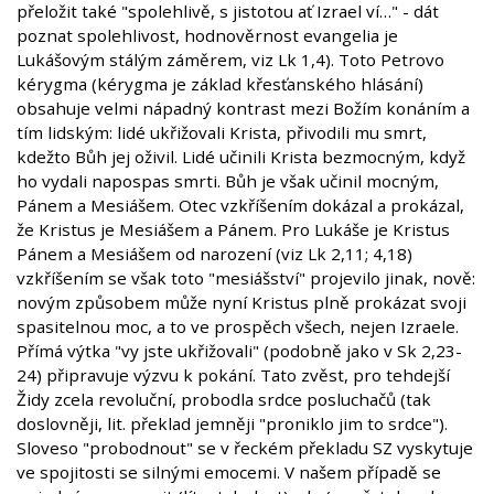
přeložit také "spolehlivě, s jistotou ať Izrael ví…" - dát
poznat spolehlivost, hodnověrnost evangelia je
Lukášovým stálým záměrem, viz Lk 1,4). Toto Petrovo
kérygma (kérygma je základ křesťanského hlásání)
obsahuje velmi nápadný kontrast mezi Božím konáním a
tím lidským: lidé ukřižovali Krista, přivodili mu smrt,
kdežto Bůh jej oživil. Lidé učinili Krista bezmocným, když
ho vydali napospas smrti. Bůh je však učinil mocným,
Pánem a Mesiášem. Otec vzkříšením dokázal a prokázal,
že Kristus je Mesiášem a Pánem. Pro Lukáše je Kristus
Pánem a Mesiášem od narození (viz Lk 2,11; 4,18)
vzkříšením se však toto "mesiášství" projevilo jinak, nově:
novým způsobem může nyní Kristus plně prokázat svoji
spasitelnou moc, a to ve prospěch všech, nejen Izraele.
Přímá výtka "vy jste ukřižovali" (podobně jako v Sk 2,23-
24) připravuje výzvu k pokání. Tato zvěst, pro tehdejší
Židy zcela revoluční, probodla srdce posluchačů (tak
doslovněji, lit. překlad jemněji "proniklo jim to srdce").
Sloveso "probodnout" se v řeckém překladu SZ vyskytuje
ve spojitosti se silnými emocemi. V našem případě se