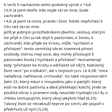
K verši 9 nacházíme velmi podobný výrok v 14,6:
10,9: Já jsem dveře. Kdo vejde skrze mne, bude
zachráněn.
14,6: Já jsem ta cesta, pravda i život. Nikdo nepřichází k
Otci než skrze mne.
Ježíš je jediným prostředníkem (dveřmi, cestou), kterým
lze přijít k Otci (a tak dojít k pastvinám, k životu, k
záchraně). Kdo přijde ke Kristu, může "vycházet a
přicházet": tento semitský obrat znamená plnost
svobody, kterou mají ovce, aby mohly přistoupit k
pastvinám života ("vycházet a přicházet" neznamenají
tedy "přicházet ke Kristu a odcházet od něj"!). Nabízený
život není "po troškách", ale v hojnosti (srv. Lk 6,38: "míra
natlačená, natřesená, vrchovatá". Viz také responsoriální
žalm 23, který mluví o Hospodinu jako o pastýři, který
vodí na dobré pastviny a dává přetékající kalich). Jinde se
používá obraz o prameni vody neustále tryskající (4,14), o
chlebu sestupujícím, který ukojí jakýkoli hlad (6,35).
Takový život se nezakouší teprve po smrti, ale (aspoň v
předchuti) už nyní (5,24).