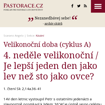
Nezanedbávej sebe!
-
archív citátů
Scarano Angelo
| Sekce:
Kázání
Velikonoční doba (cyklus A)
4. neděle velikonoční /
Je lepší jeden den jako
lev než sto jako ovce?
1. čtení Sk 2,14a.36-41
14V den letnic vystoupil Petr s ostatními jedenácti a
slavnostně promluvil k lidem: 36"Ať je úplně jasno celému