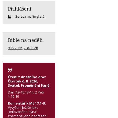
Přihlášení
Správa mailinglistů
Bible na neděli
9. 8. 2026
,
2. 8. 2026
Čtení z dnešního dne:
Čtvrtek 6. 8. 2026,
Svátek Proměnění Páně
Dan 7,9-10.13-14; 2 Petr
1,16-19
Komentář k Mt 17,1-9:
Vyvýšení Ježíše jako
„milovaného Syna“
znamená jeho nadřazení