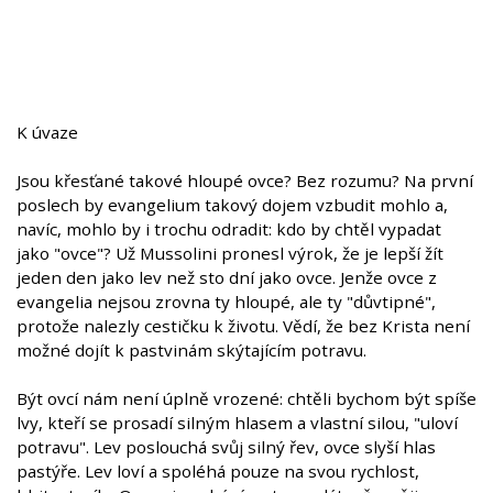
K úvaze
Jsou křesťané takové hloupé ovce? Bez rozumu? Na první
poslech by evangelium takový dojem vzbudit mohlo a,
navíc, mohlo by i trochu odradit: kdo by chtěl vypadat
jako "ovce"? Už Mussolini pronesl výrok, že je lepší žít
jeden den jako lev než sto dní jako ovce. Jenže ovce z
evangelia nejsou zrovna ty hloupé, ale ty "důvtipné",
protože nalezly cestičku k životu. Vědí, že bez Krista není
možné dojít k pastvinám skýtajícím potravu.
Být ovcí nám není úplně vrozené: chtěli bychom být spíše
lvy, kteří se prosadí silným hlasem a vlastní silou, "uloví
potravu". Lev poslouchá svůj silný řev, ovce slyší hlas
pastýře. Lev loví a spoléhá pouze na svou rychlost,