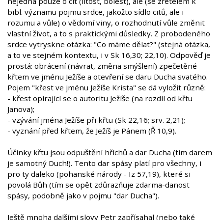
nejedná pouze o cit (lítost, bolest), ale (se zřetelem k
bibl. významu pojmu srdce, jakožto sídlo citů, ale i
rozumu a vůle) o vědomí viny, o rozhodnutí vůle změnit
vlastní život, a to s praktickými důsledky. Z probodeného
srdce vytryskne otázka: "Co máme dělat?" (stejná otázka,
a to ve stejném kontextu, i v Sk 16,30; 22,10). Odpověď je
prostá: obrácení (návrat, změna smýšlení) zpečetěné
křtem ve jménu Ježíše a otevření se daru Ducha svatého.
Pojem "křest ve jménu Ježíše Krista" se dá vyložit různě:
- křest opírající se o autoritu Ježíše (na rozdíl od křtu
Janova);
- vzývání jména Ježíše při křtu (Sk 22,16; srv. 2,21);
- vyznání před křtem, že Ježíš je Pánem (Ř 10,9).
Účinky křtu jsou odpuštění hříchů a dar Ducha (tím darem
je samotný Duch!). Tento dar spásy platí pro všechny, i
pro ty daleko (pohanské národy - Iz 57,19), které si
povolá Bůh (tím se opět zdůrazňuje zdarma-danost
spásy, podobně jako v pojmu "dar Ducha").
Ještě mnoha dalšími slovy Petr zapřísahal (nebo také