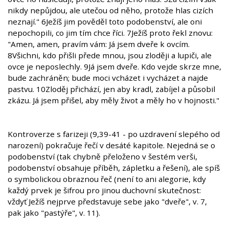
nikdy nepůjdou, ale utečou od něho, protože hlas cizích
neznají." 6Ježíš jim pověděl toto podobenství, ale oni
nepochopili, co jim tím chce říci. 7Ježíš proto řekl znovu:
"Amen, amen, pravím vám: Já jsem dveře k ovcím.
8Všichni, kdo přišli přede mnou, jsou zloději a lupiči, ale
ovce je neposlechly. 9Já jsem dveře. Kdo vejde skrze mne,
bude zachráněn; bude moci vcházet i vycházet a najde
pastvu. 10Zloděj přichází, jen aby kradl, zabíjel a působil
zkázu. Já jsem přišel, aby měly život a měly ho v hojnosti."
Kontroverze s farizeji (9,39-41 - po uzdravení slepého od
narození) pokračuje řečí v desáté kapitole. Nejedná se o
podobenství (tak chybně přeloženo v šestém verši,
podobenství obsahuje příběh, zápletku a řešení), ale spíš
o symbolickou obraznou řeč (není to ani alegorie, kdy
každý prvek je šifrou pro jinou duchovní skutečnost:
vždyť Ježíš nejprve představuje sebe jako "dveře", v. 7,
pak jako "pastýře", v. 11).