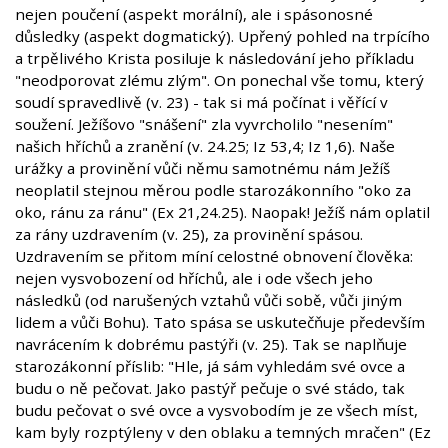
nejen poučení (aspekt morální), ale i spásonosné
důsledky (aspekt dogmatický). Upřený pohled na trpícího
a trpělivého Krista posiluje k následování jeho příkladu
"neodporovat zlému zlým". On ponechal vše tomu, který
soudí spravedlivě (v. 23) - tak si má počínat i věřící v
soužení. Ježíšovo "snášení" zla vyvrcholilo "nesením"
našich hříchů a zranění (v. 24.25; Iz 53,4; Iz 1,6). Naše
urážky a provinění vůči němu samotnému nám Ježíš
neoplatil stejnou měrou podle starozákonního "oko za
oko, ránu za ránu" (Ex 21,24.25). Naopak! Ježíš nám oplatil
za rány uzdravením (v. 25), za provinění spásou.
Uzdravením se přitom míní celostné obnovení člověka:
nejen vysvobození od hříchů, ale i ode všech jeho
následků (od narušených vztahů vůči sobě, vůči jiným
lidem a vůči Bohu). Tato spása se uskutečňuje především
navrácením k dobrému pastýři (v. 25). Tak se naplňuje
starozákonní příslib: "Hle, já sám vyhledám své ovce a
budu o ně pečovat. Jako pastýř pečuje o své stádo, tak
budu pečovat o své ovce a vysvobodím je ze všech míst,
kam byly rozptýleny v den oblaku a temných mračen" (Ez