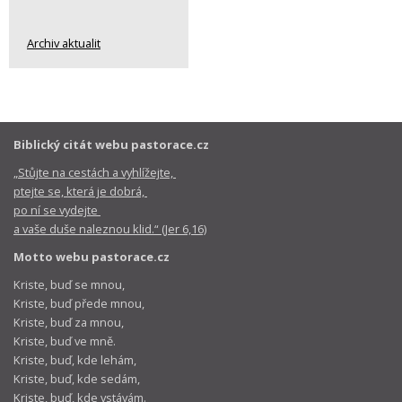
Archiv aktualit
Biblický citát webu pastorace.cz
„Stůjte na cestách a vyhlížejte,
ptejte se, která je dobrá,
po ní se vydejte
a vaše duše naleznou klid.“ (Jer 6,16)
Motto webu pastorace.cz
Kriste, buď se mnou,
Kriste, buď přede mnou,
Kriste, buď za mnou,
Kriste, buď ve mně.
Kriste, buď, kde lehám,
Kriste, buď, kde sedám,
Kriste, buď, kde vstávám.