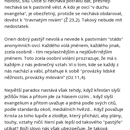
hbitost, sílu. Ovce si nechává potravu dát, přesněji
nechává se k pastvině vést. A kdo je ovcí "v duchu
evangelia", je obezřetný, protože se nechává obdarovat,
dovést k "travnatým nivám" (Ž 23,2). Takový nebude mít
nedostatek.
Onen dobrý pastýř nevolá a nevede k pastvinám "stádo"
anonymních ovcí. Každého volá jménem, každého jinak,
zcela osobně - tím nejvlastnějším a nejdůvěrnějším
jménem. Toto zcela osobní volání prozrazuje, že má s
každým z nás jedinečný vztah. Ví o tom, kde se každý z
nás nachází a vábí, přitahuje k sobě "provázky lidské
něžnosti, provázky milování" (Oz 11,4).
Největší paradox nastává však tehdy, když křesťan slyší
Ježíšův hlas a přitom jde za hlasem cizím… když slyší
evangelium a přitom uvažuje a jedná podle svých citů,
podle standardu okolí, mediálních hvězd… Když považuje
Krista za toho lupiče a zloděje, který přichází, aby plány,
touhy, vztahy ničil. Není pak lepší od takového "pastýře"
utíkat? Boží slovo nás však ubezpečuje, že taková