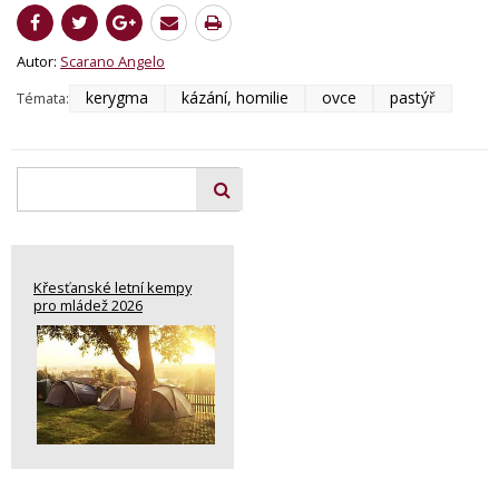
Autor:
Scarano Angelo
kerygma
kázání, homilie
ovce
pastýř
Témata:
Křesťanské letní kempy
pro mládež 2026