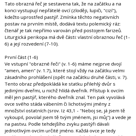
Tato obrazná řeč je sestavena tak, že na začátku a na
konci vystupují nepřátelé ovcí (zloději, lupiči, "cizí"),
kdežto uprostřed pastýř. Zmínka těchto negativních
postav na prvním místě, dodává textu polemický ráz:
čtenář je tak nepřímo varován před postojem farizeů.
Liturgická perikopa má dvě části: vlastní obraznou řeč (1-
6) a její rozvedení (7-10).
První část (1-6)
Ve vstupní "obrazné řeči" (v. 1-6) máme nejprve dvojí
"amen, amen" (v. 1.7), které stojí vždy na začátku velmi
zásadního prohlášení (opět na začátku druhé části, v. 7).
Tento obraz předpokládá ke statku přilehlý dvůr s
jedinými dveřmi, u nichž hlídá dveřník. Přístup k ovcím
měl jen pastýř, kterého dveřník znal. Ten pak vyvolává
ovce svého stáda vábením či lichotivými jmény z
množství ostatních (srov. Iz 43,1 - "Neboj se, já jsem tě
vykoupil, povolal jsem tě tvým jménem, jsi můj") a vede je
na pastvu. Podle tehdejšího zvyku pastýři dávali
jednotlivým ovcím určité jméno. Každá ovce je tedy