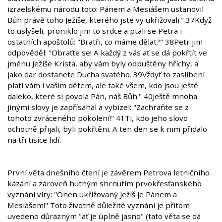
izraelskému národu toto: Pánem a Mesiášem ustanovil
Bůh právě toho Ježíše, kterého jste vy ukřižovali." 37Když
to uslyšeli, proniklo jim to srdce a ptali se Petra i
ostatních apoštolů: "Bratři, co máme dělat?" 38Petr jim
odpověděl: "Obraťte se! A každý z vás ať se dá pokřtít ve
jménu Ježíše Krista, aby vám byly odpuštěny hříchy, a
jako dar dostanete Ducha svatého. 39Vždyť to zaslíbení
platí vám i vašim dětem, ale také všem, kdo jsou ještě
daleko, které si povolá Pán, náš Bůh." 40Ještě mnoha
jinými slovy je zapřísahal a vybízel: "Zachraňte se z
tohoto zvráceného pokolení!" 41Ti, kdo jeho slovo
ochotně přijali, byli pokřtěni. A ten den se k nim přidalo
na tři tisíce lidí.
První věta dnešního čtení je závěrem Petrova letničního
kázání a zároveň hutným shrnutím prvokřesťanského
vyznání víry: "Onen ukřižovaný Ježíš je Pánem a
Mesiášem!" Toto životně důležité vyznání je přitom
uvedeno důrazným "ať je úplně jasno" (tato věta se dá