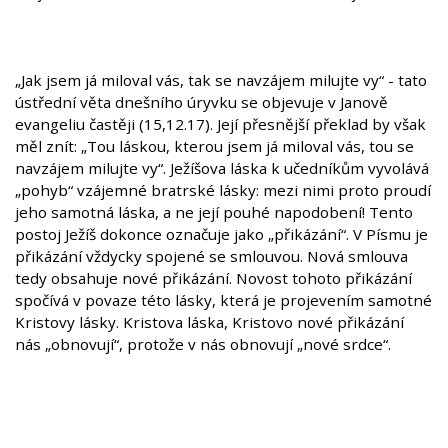
„Jak jsem já miloval vás, tak se navzájem milujte vy“ - tato
ústřední věta dnešního úryvku se objevuje v Janově
evangeliu častěji (15,12.17). Její přesnější překlad by však
měl znít: „Tou láskou, kterou jsem já miloval vás, tou se
navzájem milujte vy“. Ježíšova láska k učedníkům vyvolává
„pohyb“ vzájemné bratrské lásky: mezi nimi proto proudí
jeho samotná láska, a ne její pouhé napodobení! Tento
postoj Ježíš dokonce označuje jako „přikázání“. V Písmu je
přikázání vždycky spojené se smlouvou. Nová smlouva
tedy obsahuje nové přikázání. Novost tohoto přikázání
spočívá v povaze této lásky, která je projevením samotné
Kristovy lásky. Kristova láska, Kristovo nové přikázání
nás „obnovují“, protože v nás obnovují „nové srdce“.