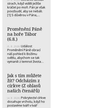
strach, když viděli Ježíše
kráčet po moři. Pán je však
povzbudil, aby se nebáli.
[1] S důvěrou v Pána,…
Proměnění Páně
na hoře Tábor
(6.8.)
Událost
(5. 8. 2026)
Proměnění Páně obrací
náš pohled k Božímu
světlu, abychom se tak
vymanili z temnot života…
Jak s tím můžete
žít? Odcházím z
církve (Z ohlasů
našich čtenářů)
Pokrytectví církve
(4. 8. 2026)
dosahuje vrcholu, když ho
postavíme tváří v tvář