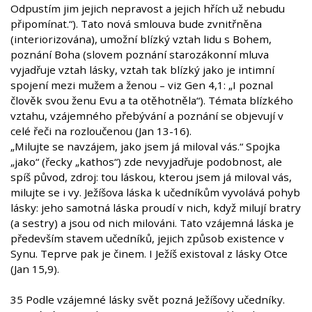
Odpustím jim jejich nepravost a jejich hřích už nebudu
připomínat.“). Tato nová smlouva bude zvnitřněna
(interiorizována), umožní blízký vztah lidu s Bohem,
poznání Boha (slovem poznání starozákonní mluva
vyjadřuje vztah lásky, vztah tak blízký jako je intimní
spojení mezi mužem a ženou – viz Gen 4,1: „I poznal
člověk svou ženu Evu a ta otěhotněla“). Témata blízkého
vztahu, vzájemného přebývání a poznání se objevují v
celé řeči na rozloučenou (Jan 13-16).
„Milujte se navzájem, jako jsem já miloval vás.“ Spojka
„jako“ (řecky „kathos“) zde nevyjadřuje podobnost, ale
spíš původ, zdroj: tou láskou, kterou jsem já miloval vás,
milujte se i vy. Ježíšova láska k učedníkům vyvolává pohyb
lásky: jeho samotná láska proudí v nich, když milují bratry
(a sestry) a jsou od nich milováni. Tato vzájemná láska je
především stavem učedníků, jejich způsob existence v
Synu. Teprve pak je činem. I Ježíš existoval z lásky Otce
(Jan 15,9).
35 Podle vzájemné lásky svět pozná Ježíšovy učedníky.