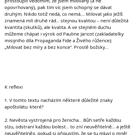
prostoupit vědomím, že jsem milovaný (a ne
opovrhovaný), pak tím víc jsem schopný se dávat
druhým. Nikdo totiž nedá, co nemá…. Milovat jako Ježíš
znamená mít druhé rád… stejnou kvalitou – není důležitá
kvantita (skutků), ale kvalita. A ve stejném duchu
můžeme chápat i výrok od Pauline Jaricot (zakladatelky
misijního díla Propaganda Fide a Živého růžence):
„Milovat bez míry a bez konce“. Prostě božsky…
K reflexi
1. V tomto textu nacházím některé důležité znaky
apoštolátu: které?
2. Nevěsta vystrojená pro ženicha… Bůh setře každou
slzu, odstraní každou bolest… to zní neuvěřitelně… a ještě
neuvěřitelněji, pokud si připustím, že se tu mluví o mně!