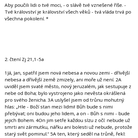
Aby poučili lidi o tvé moci, - o slávě tvé vznešené říše. -
Tvé království je království všech věků - tvá vláda trvá po
všechna pokolení. *
2. čtení Zj 21,1-5a
1Já, Jan, spatřil jsem nová nebesa a novou zemi - dřívější
nebesa a dřívější země zmizely, ani moře už není. 2A
uviděl jsem svaté město, nový Jeruzalém, jak sestupuje z
nebe od Boha; bylo vystrojeno jako nevěsta okrášlená
pro svého ženicha. 3A uslyšel jsem od trůnu mohutný
hlas: „Hle - Boží stan mezi lidmi! Bůh bude s nimi
přebývat; oni budou jeho lidem, a on - Bůh s nimi - bude
jejich Bohem. 4On jim setře každou slzu z očí: nebude už
smrti ani zármutku, nářku ani bolesti už nebude, protože
starý svět pominul.“ 5A ten, který seděl na trůně, řekl: