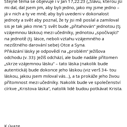
Stejné téma se objevuje i v Jan 17,22.23 („Slávu, kterou jsi
mi dal, dal jsem jim, aby byli jedno, jako my jsme jedno –
já v nich a ty ve mně; aby byli uvedeni v dokonalost
jednoty a svět aby poznal, že ty jsi mě poslal a zamiloval
sis je tak jako mne.“): svět bude „přitahován“ jednotou (tj.
vzájemnou láskou) mezi učedníky, jednotou „spočívající“
na jednotě (tj. lásce, neboli vztahu vzájemného a
nezištného darování sebe) Otce a Syna.
Přikázání lásky je odpovědí na „problém“ Ježíšova
odchodu (v. 33): Ježíš odchází, ale bude nadále přítomen
„skrze vzájemnou lásku“ – tato láska (nakolik bude
autentická) bude dokonce jeho láskou (viz verš 34- tou
láskou, jakou jsem miloval vás…), a ta prokáže jeho živou
přítomnost mezi učedníky. Nakolik bude ve společenství
církve „Kristova láska“, natolik lidé budou potkávat Krista.
K úvaze