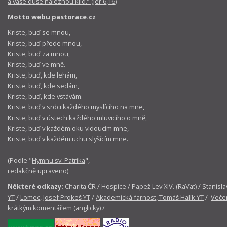
a vaše duše naleznou klid.“ (Jer 6,16)
Motto webu pastorace.cz
Kriste, buď se mnou,
Kriste, buď přede mnou,
Kriste, buď za mnou,
Kriste, buď ve mně.
Kriste, buď, kde lehám,
Kriste, buď, kde sedám,
Kriste, buď, kde vstávám.
Kriste, buď v srdci každého myslícího na mne,
Kriste, buď v ústech každého mluvicího o mně,
Kriste, buď v každém oku vidoucím mne,
Kriste, buď v každém uchu slyšícím mne.
(Podle "
Hymnu sv. Patrika
",
redakčně upraveno)
Některé odkazy:
Charita ČR
/
Hospice
/
Papež Lev XIV. (RaVat)
/
Stanisla
YT
/
Lomec, Josef Prokeš YT
/
Akademická farnost, Tomáš Halík YT
/
Večer
krátkým komentářem (anglicky)
/