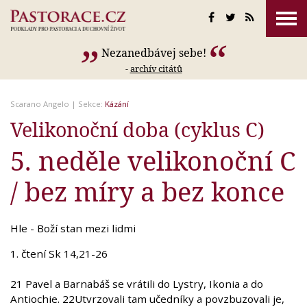
Nezanedbávej sebe!
-
archív citátů
Scarano Angelo
| Sekce:
Kázání
Velikonoční doba (cyklus C)
5. neděle velikonoční C
/ bez míry a bez konce
Hle - Boží stan mezi lidmi
1. čtení Sk 14,21-26
21 Pavel a Barnabáš se vrátili do Lystry, Ikonia a do
Antiochie. 22Utvrzovali tam učedníky a povzbuzovali je,