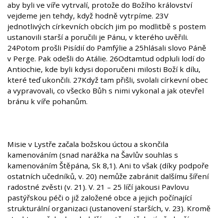
aby byli ve víře vytrvalí, protože do Božího království
vejdeme jen tehdy, když hodně vytrpíme. 23V
jednotlivých církevních obcích jim po modlitbě s postem
ustanovili starší a poručili je Pánu, v kterého uvěřili.
24Potom prošli Pisídií do Pamfýlie a 25hlásali slovo Páně
v Perge. Pak odešli do Atálie. 26Odtamtud odpluli lodí do
Antiochie, kde byli kdysi doporučeni milosti Boží k dílu,
které teď ukončili. 27Když tam přišli, svolali církevní obec
a vypravovali, co všecko Bůh s nimi vykonal a jak otevřel
bránu k víře pohanům.
Misie v Lystře začala božskou úctou a skončila
kamenováním (snad narážka na Šavlův souhlas s
kamenováním Štěpána, Sk 8,1). Ani to však (díky podpoře
ostatních učedníků, v. 20) nemůže zabránit dalšímu šíření
radostné zvěsti (v. 21). V. 21 – 25 líčí jakousi Pavlovu
pastýřskou péči o již založené obce a jejich počínající
strukturální organizaci (ustanovení starších, v. 23). Kromě