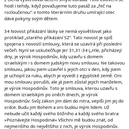
hodí i tehdy, když považujeme tuto pasáž za „řeč na
rozloučenou”: v tomto literárním druhu umírající otec
dává pokyny svým dětem.
34 Novost přikázání lásky se nemá vysvětlovat jako
protiklad „starého přikázání SZ”. Tato novost je spíš
spojena s novostí smlouvy, která se uzavírá při poslední
večeři. Nyní se uskutečňuje Jer 31,31-34 („Hle, přicházejí
dny, je výrok Hospodinův, kdy uzavřu s domem
izraelským i s domem judským novu smlouvu. Ne takovou
smlouvu, jakou jsem uzavřel s jejich otci v den, kdy jsem
je uchopil za ruku, abych je vyvedl z egyptské země. Oni
mou smlouvu porušili, ale já jsem zůstal jejich manželem,
je výrok Hospodinův. Toto je smlouva, kterou uzavřu s
domem izraelským po oněch dnech, je výrok
Hospodinův: Svůj zákon jim dám do nitra, vepíši jim jej do
srdce. Budu jim Bohem a oni budou mým lidem. Už
nebude učit každý svého bližního a každý svého bratra:
»Poznávejte Hospodina!« Všichni mě budou znát, od
nejmenšího do největšího z nich, je výrok Hospodinův.