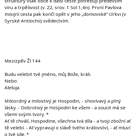
struktury však obce k další cestě potřebují především
víru a trpělivost (v. 22, srov. 1 Sol 1,4n). První Pavlova
misijní cesta pak končí opět v jeho „domovské“ církvi (v
Syrské Antiochii) svědectvím.
Mezizpěv Žl 144
Budu velebit tvé jméno, můj Bože, králi.
Nebo:
Aleluja.
Milosrdný a milostivý je Hospodin, - shovívavý a plný
lásky. - Dobrotivý je Hospodin ke všem - a soucit má se
všemi svými tvory. *
Ať tě chválí, Hospodine, všechna tvá díla - a tvoji zbožní ať
tě velebí. - Ať vypravují o slávě tvého království, - ať mluví
o tvé síle. *