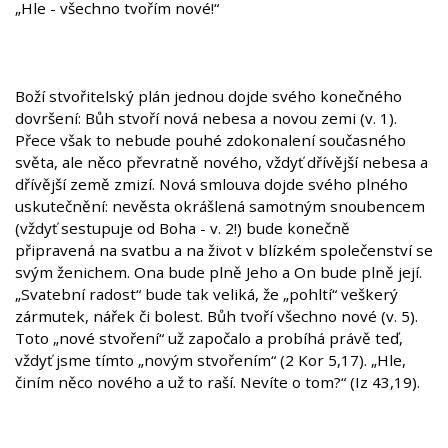
„Hle - všechno tvořím nové!“
Boží stvořitelský plán jednou dojde svého konečného
dovršení: Bůh stvoří nová nebesa a novou zemi (v. 1).
Přece však to nebude pouhé zdokonalení současného
světa, ale něco převratně nového, vždyť dřívější nebesa a
dřívější země zmizí. Nová smlouva dojde svého plného
uskutečnění: nevěsta okrášlená samotným snoubencem
(vždyť sestupuje od Boha - v. 2!) bude konečně
připravená na svatbu a na život v blízkém společenství se
svým ženichem. Ona bude plně Jeho a On bude plně její.
„Svatební radost“ bude tak veliká, že „pohltí“ veškerý
zármutek, nářek či bolest. Bůh tvoří všechno nové (v. 5).
Toto „nové stvoření“ už započalo a probíhá právě teď,
vždyť jsme tímto „novým stvořením“ (2 Kor 5,17). „Hle,
činím něco nového a už to raší. Nevíte o tom?“ (Iz 43,19).