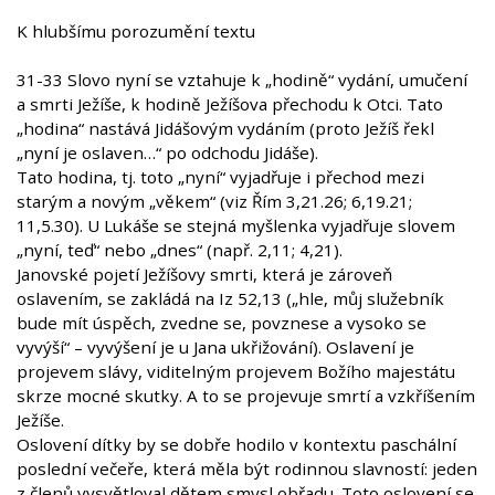
K hlubšímu porozumění textu
31-33 Slovo nyní se vztahuje k „hodině“ vydání, umučení
a smrti Ježíše, k hodině Ježíšova přechodu k Otci. Tato
„hodina“ nastává Jidášovým vydáním (proto Ježíš řekl
„nyní je oslaven…“ po odchodu Jidáše).
Tato hodina, tj. toto „nyní“ vyjadřuje i přechod mezi
starým a novým „věkem“ (viz Řím 3,21.26; 6,19.21;
11,5.30). U Lukáše se stejná myšlenka vyjadřuje slovem
„nyní, teď“ nebo „dnes“ (např. 2,11; 4,21).
Janovské pojetí Ježíšovy smrti, která je zároveň
oslavením, se zakládá na Iz 52,13 („hle, můj služebník
bude mít úspěch, zvedne se, povznese a vysoko se
vyvýší“ – vyvýšení je u Jana ukřižování). Oslavení je
projevem slávy, viditelným projevem Božího majestátu
skrze mocné skutky. A to se projevuje smrtí a vzkříšením
Ježíše.
Oslovení dítky by se dobře hodilo v kontextu paschální
poslední večeře, která měla být rodinnou slavností: jeden
z členů vysvětloval dětem smysl obřadu. Toto oslovení se