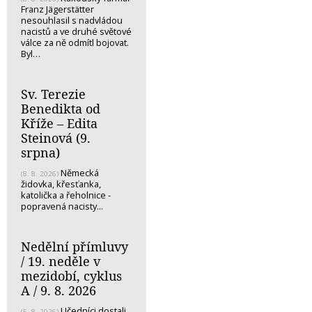
Franz Jägerstätter
nesouhlasil s nadvládou
nacistů a ve druhé světové
válce za ně odmítl bojovat.
Byl…
Sv. Terezie
Benedikta od
Kříže – Edita
Steinová (9.
srpna)
Německá
(8. 8. 2026)
židovka, křesťanka,
katolička a řeholnice -
popravená nacisty...
Nedělní přímluvy
/ 19. neděle v
mezidobí, cyklus
A / 9. 8. 2026
Učedníci dostali
(5. 8. 2026)