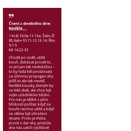
Čtení z dnešního dne:
Neděle . .
1 Král 19,9a.11-13a; Žalm Žl
85,9ab+10.11-12.13-14; Řím
9,1-5
Mt 14,22-33
Chodit po vodě, utišit
bouři, dokázat prostě to,
co jiní jen tak nedokážou –
to by řada lidí považovala
za účinnou propagaci víry.
Ježíš to ale tak nevidí.
Nedělá kousky, kterým by
se lidé divili, ale chce být
svým učedníkům blízko.
Pro nás je těžké s jeho
blízkostí počítat, když se
bouře nechce utišit a když
se cítíme být ohroženi
vlnami. Proto je třeba
prosit o dar víry, protože
víra nás udrží v Ježíšově