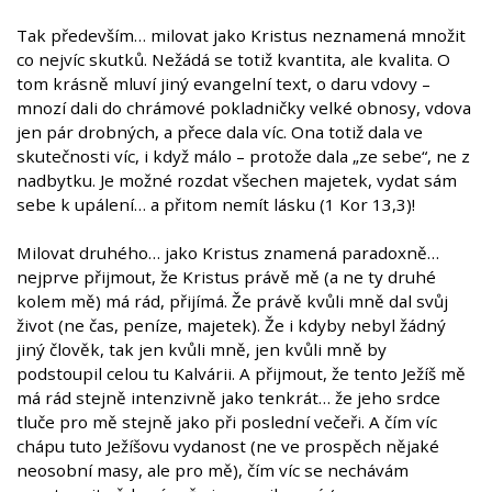
Tak především… milovat jako Kristus neznamená množit
co nejvíc skutků. Nežádá se totiž kvantita, ale kvalita. O
tom krásně mluví jiný evangelní text, o daru vdovy –
mnozí dali do chrámové pokladničky velké obnosy, vdova
jen pár drobných, a přece dala víc. Ona totiž dala ve
skutečnosti víc, i když málo – protože dala „ze sebe“, ne z
nadbytku. Je možné rozdat všechen majetek, vydat sám
sebe k upálení… a přitom nemít lásku (1 Kor 13,3)!
Milovat druhého… jako Kristus znamená paradoxně…
nejprve přijmout, že Kristus právě mě (a ne ty druhé
kolem mě) má rád, přijímá. Že právě kvůli mně dal svůj
život (ne čas, peníze, majetek). Že i kdyby nebyl žádný
jiný člověk, tak jen kvůli mně, jen kvůli mně by
podstoupil celou tu Kalvárii. A přijmout, že tento Ježíš mě
má rád stejně intenzivně jako tenkrát… že jeho srdce
tluče pro mě stejně jako při poslední večeři. A čím víc
chápu tuto Ježíšovu vydanost (ne ve prospěch nějaké
neosobní masy, ale pro mě), čím víc se nechávám