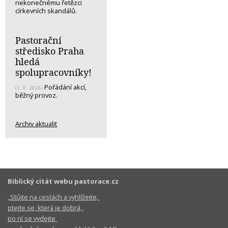
nekonečnému řetězci
církevních skandálů.
Pastorační
středisko Praha
hledá
spolupracovníky!
Pořádání akcí,
(3. 8. 2026)
běžný provoz.
Archiv aktualit
Biblický citát webu pastorace.cz
„Stůjte na cestách a vyhlížejte,
ptejte se, která je dobrá,
po ní se vydejte