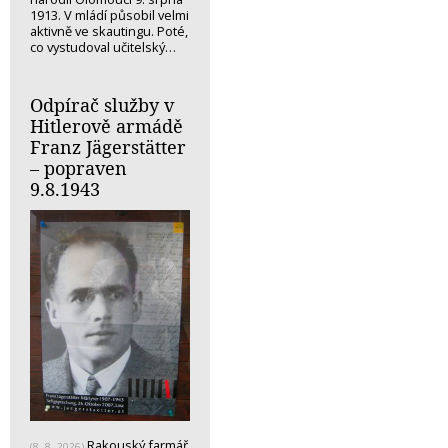
1913. V mládí působil velmi
aktivně ve skautingu. Poté,
co vystudoval učitelský…
Odpírač služby v
Hitlerově armádě
Franz Jägerstätter
– popraven
9.8.1943
Rakouský farmář
(8. 8. 2026)