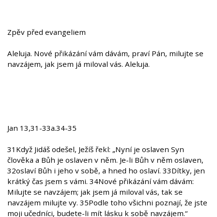
Zpěv před evangeliem
Aleluja. Nové přikázání vám dávám, praví Pán, milujte se
navzájem, jak jsem já miloval vás. Aleluja.
Jan 13,31-33a.34-35
31Když Jidáš odešel, Ježíš řekl: „Nyní je oslaven Syn
člověka a Bůh je oslaven v něm. Je-li Bůh v něm oslaven,
32oslaví Bůh i jeho v sobě, a hned ho oslaví. 33Dítky, jen
krátký čas jsem s vámi. 34Nové přikázání vám dávám:
Milujte se navzájem; jak jsem já miloval vás, tak se
navzájem milujte vy. 35Podle toho všichni poznají, že jste
moji učedníci, budete-li mít lásku k sobě navzájem.“