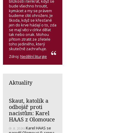
blízkosti i tenkrát, když se
bude všechno hroutit,
kymácet a my se právem
budeme cítit ohroženi. Je
škoda, když se křesťané
jen do krve hádají o to, zda
se mají věci v církvi dělat
tak nebo onak. Mohou
přitom ztratit ze zřetele
toho jediného, který
skutečně zachraňuje.
Zdroj:
Nedělní liturgie
Aktuality
Skaut, katolík a
odbojář proti
nacistům: Karel
HAAS z Olomouce
Karel HAAS se
(9. 8. 2026)
narodil Olomouci 9. srpna