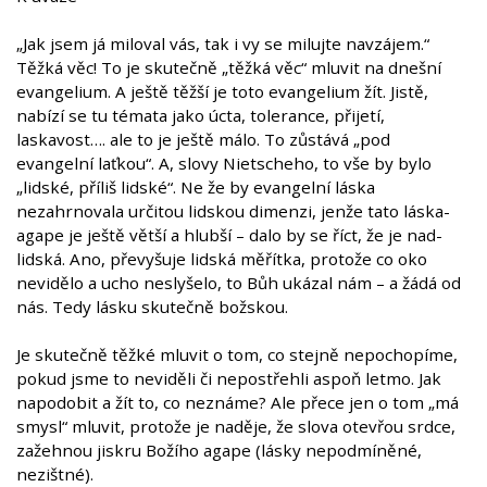
„Jak jsem já miloval vás, tak i vy se milujte navzájem.“
Těžká věc! To je skutečně „těžká věc“ mluvit na dnešní
evangelium. A ještě těžší je toto evangelium žít. Jistě,
nabízí se tu témata jako úcta, tolerance, přijetí,
laskavost…. ale to je ještě málo. To zůstává „pod
evangelní laťkou“. A, slovy Nietscheho, to vše by bylo
„lidské, příliš lidské“. Ne že by evangelní láska
nezahrnovala určitou lidskou dimenzi, jenže tato láska-
agape je ještě větší a hlubší – dalo by se říct, že je nad-
lidská. Ano, převyšuje lidská měřítka, protože co oko
nevidělo a ucho neslyšelo, to Bůh ukázal nám – a žádá od
nás. Tedy lásku skutečně božskou.
Je skutečně těžké mluvit o tom, co stejně nepochopíme,
pokud jsme to neviděli či nepostřehli aspoň letmo. Jak
napodobit a žít to, co neznáme? Ale přece jen o tom „má
smysl“ mluvit, protože je naděje, že slova otevřou srdce,
zažehnou jiskru Božího agape (lásky nepodmíněné,
nezištné).