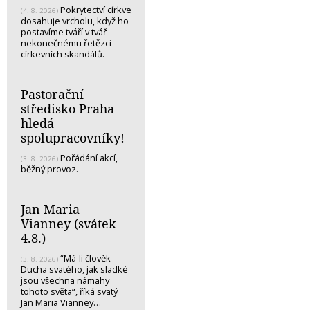
Pokrytectví církve
(4. 8. 2026)
dosahuje vrcholu, když ho
postavíme tváří v tvář
nekonečnému řetězci
církevních skandálů.
Pastorační
středisko Praha
hledá
spolupracovníky!
Pořádání akcí,
(3. 8. 2026)
běžný provoz.
Jan Maria
Vianney (svátek
4.8.)
“Má-li člověk
(3. 8. 2026)
Ducha svatého, jak sladké
jsou všechna námahy
tohoto světa“, říká svatý
Jan Maria Vianney…