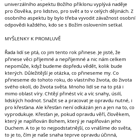
univerzálního aspektu Božího příklonu vyplývá naděje
pro člověka, pro lidstvo, pro svět a to v celých dějinách. Z
osobního aspektu by bylo třeba vyvodit závažnost osobní
odpovědi každého, kdo se s Božím oslovením setkal.
MYŠLENKY K PROMLUVĚ
Řada lidí se ptá, co jim tento rok přinese. Je jisté, že
přinese věci příjemné a nepříjemné a nic nám celkem
nepomůže, když budeme dopředu vědět, kolik bude
kterých. Důležitější je otázka, co přineseme my. Co
přineseme do tohoto roku, do vlastního života, do života
svého okolí, do života světa. Mnoho lidí se na to ptá i
mimo oblast víry. Chtějí přinést víc a víc snahy, úsilí,
lidských hodnot. Snažit se a pracovat je opravdu nutné, i
pro křesťana. Ale křesťan není odkázán jen a jen na to, co
vyprodukuje. Křesťan je, pokud opravdu věří, člověkem,
který je naplňován Bohem, který je naplňován jeho
Duchem. A to je to nejpodstatnější, co vnášíme do světa,
to je to, čím je naše snaha teprve opravdu účinná,