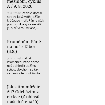
mezidobí, cyklus
A / 9. 8. 2026
Učedníci dostali
(5. 8. 2026)
strach, když viděli Ježíše
kráčet po moři. Pán je však
povzbudil, aby se nebáli.
[1] S důvěrou v Pána,…
Proměnění Páně
na hoře Tábor
(6.8.)
Událost
(5. 8. 2026)
Proměnění Páně obrací
náš pohled k Božímu
světlu, abychom se tak
vymanili z temnot života…
Jak s tím můžete
žít? Odcházím z
církve (Z ohlasů
našich čtenářů)