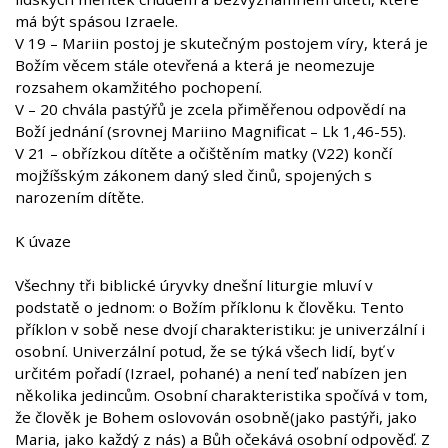
má být spásou Izraele.
V 19 – Mariin postoj je skutečným postojem víry, která je
Božím věcem stále otevřená a která je neomezuje
rozsahem okamžitého pochopení.
V – 20 chvála pastýřů je zcela přiměřenou odpovědí na
Boží jednání (srovnej Mariino Magnificat – Lk 1,46-55).
V 21 – obřízkou dítěte a očištěním matky (V22) končí
mojžíšským zákonem daný sled činů, spojených s
narozením dítěte.
K úvaze
Všechny tři biblické úryvky dnešní liturgie mluví v
podstatě o jednom: o Božím příklonu k člověku. Tento
příklon v sobě nese dvojí charakteristiku: je univerzální i
osobní. Univerzální potud, že se týká všech lidí, byť v
určitém pořadí (Izrael, pohané) a není teď nabízen jen
několika jedincům. Osobní charakteristika spočívá v tom,
že člověk je Bohem oslovován osobně(jako pastýři, jako
Maria, jako každý z nás) a Bůh očekává osobní odpověď. Z