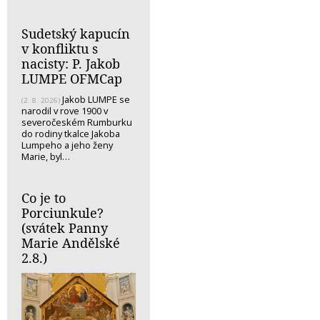
Sudetský kapucín
v konfliktu s
nacisty: P. Jakob
LUMPE OFMCap
Jakob LUMPE se
(2. 8. 2026)
narodil v rove 1900 v
severočeském Rumburku
do rodiny tkalce Jakoba
Lumpeho a jeho ženy
Marie, byl…
Co je to
Porciunkule?
(svátek Panny
Marie Andělské
2.8.)