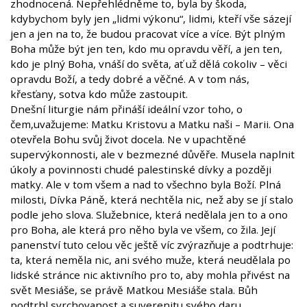
zhodnocená. Nepřehlédněme to, byla by škoda,
kdybychom byly jen „lidmi výkonu“, lidmi, kteří vše sázejí
jen a jen na to, že budou pracovat více a více. Být plným
Boha může být jen ten, kdo mu opravdu věří, a jen ten,
kdo je plný Boha, vnáší do světa, ať už dělá cokoliv – věci
opravdu Boží, a tedy dobré a věčné. A v tom nás,
křesťany, sotva kdo může zastoupit.
Dnešní liturgie nám přináší ideální vzor toho, o
čem,uvažujeme: Matku Kristovu a Matku naši – Marii. Ona
otevřela Bohu svůj život docela. Ne v upachtěné
supervýkonnosti, ale v bezmezné důvěře. Musela naplnit
úkoly a povinnosti chudé palestinské dívky a později
matky. Ale v tom všem a nad to všechno byla Boží. Plná
milosti, Dívka Páně, která nechtěla nic, než aby se jí stalo
podle jeho slova. Služebnice, která nedělala jen to a ono
pro Boha, ale která pro něho byla ve všem, co žila. Její
panenství tuto celou věc ještě víc zvýrazňuje a podtrhuje:
ta, která neměla nic, ani svého muže, která neudělala po
lidské stránce nic aktivního pro to, aby mohla přivést na
svět Mesiáše, se právě Matkou Mesiáše stala. Bůh
podtrhl svrchovanost a suverenitu svého daru.