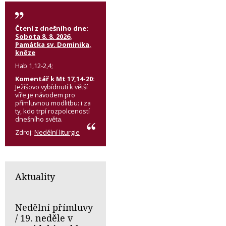
Čtení z dnešního dne:
Sobota 8. 8. 2026,
Památka sv. Dominika,
kněze
Hab 1,12-2,4;
Komentář k Mt 17,14-20:
Ježíšovo vybídnutí k větší
víře je návodem pro
přímluvnou modlitbu: i za
ty, kdo trpí rozpolceností
dnešního světa.
Zdroj:
Nedělní liturgie
Aktuality
Nedělní přímluvy
/ 19. neděle v