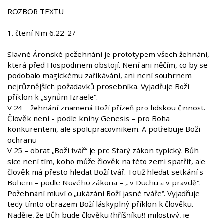
ROZBOR TEXTU
1. čtení Nm 6,22-27
Slavné Áronské požehnání je prototypem všech žehnání,
která před Hospodinem obstojí. Není ani něčím, co by se
podobalo magickému zaříkávání, ani není souhrnem
nejrůznějších požadavků prosebníka. Vyjadřuje Boží
příklon k „synům Izraele“.
V 24 – žehnání znamená Boží přízeň pro lidskou činnost.
Člověk není – podle knihy Genesis – pro Boha
konkurentem, ale spolupracovníkem. A potřebuje Boží
ochranu
V 25 – obrat „Boží tvář“ je pro Starý zákon typický. Bůh
sice není tím, koho může člověk na této zemi spatřit, ale
člověk má přesto hledat Boží tvář. Totiž hledat setkání s
Bohem – podle Nového zákona – „ v Duchu a v pravdě“.
Požehnání mluví o „ukázání Boží jasné tváře“. Vyjadřuje
tedy tímto obrazem Boží láskyplný příklon k člověku.
Naděje, že Bůh bude člověku (hříšníku!) milostivý, je