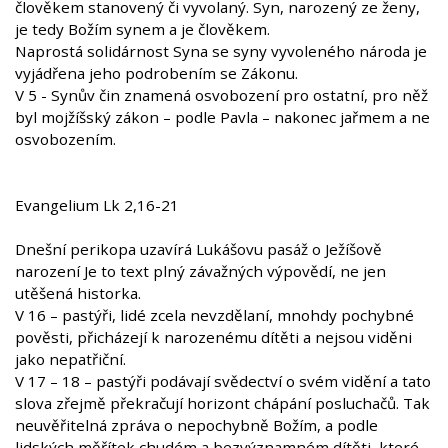
člověkem stanovený či vyvolaný. Syn, narozený ze ženy,
je tedy Božím synem a je člověkem.
Naprostá solidárnost Syna se syny vyvoleného národa je
vyjádřena jeho podrobením se Zákonu.
V 5 - Synův čin znamená osvobození pro ostatní, pro něž
byl mojžíšský zákon – podle Pavla – nakonec jařmem a ne
osvobozením.
Evangelium Lk 2,16-21
Dnešní perikopa uzavírá Lukášovu pasáž o Ježíšově
narození Je to text plný závažných výpovědí, ne jen
utěšená historka.
V 16 – pastýři, lidé zcela nevzdělaní, mnohdy pochybné
pověsti, přicházejí k narozenému dítěti a nejsou viděni
jako nepatřiční.
V 17 – 18 – pastýři podávají svědectví o svém vidění a tato
slova zřejmě překračují horizont chápání posluchačů. Tak
neuvěřitelná zpráva o nepochybně Božím, a podle
lidských měřítek chudém a bezvýznamném dítěti, které