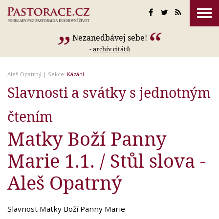
Nezanedbávej sebe!
-
archív citátů
Aleš Opatrný
| Sekce:
Kázání
Slavnosti a svátky s jednotným
čtením
Matky Boží Panny
Marie 1.1. / Stůl slova -
Aleš Opatrný
Slavnost Matky Boží Panny Marie