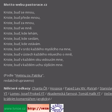
Motto webu pastorace.cz
Kriste, buď se mnou,
Kriste, buď přede mnou,
Kriste, buď za mnou,
Kriste, buď ve mně.
Kriste, buď, kde lehám,
Kriste, buď, kde sedám,
Kriste, buď, kde vstávám.
Kriste, buď v srdci každého myslícího na mne,
Kriste, buď v ústech každého mluvicího o mně,
Kriste, buď v každém oku vidoucím mne,
Kriste, buď v každém uchu slyšícím mne.
(Podle "
Hymnu sv. Patrika
",
redakčně upraveno)
Některé odkazy:
Charita ČR
/
Hospice
/
Papež Lev XIV. (RaVat)
/
Stanisla
YT
/
Lomec, Josef Prokeš YT
/
Akademická farnost, Tomáš Halík YT
/
Večer
krátkým komentářem (anglicky)
/