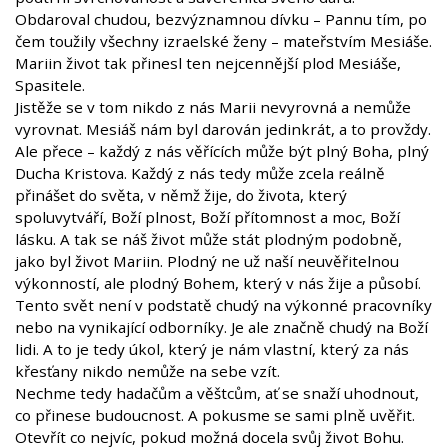
Obdaroval chudou, bezvýznamnou dívku – Pannu tím, po
čem toužily všechny izraelské ženy – mateřstvím Mesiáše.
Mariin život tak přinesl ten nejcennější plod Mesiáše,
Spasitele.
Jistěže se v tom nikdo z nás Marii nevyrovná a nemůže
vyrovnat. Mesiáš nám byl darován jedinkrát, a to provždy.
Ale přece – každý z nás věřících může být plný Boha, plný
Ducha Kristova. Každý z nás tedy může zcela reálně
přinášet do světa, v němž žije, do života, který
spoluvytváří, Boží plnost, Boží přítomnost a moc, Boží
lásku. A tak se náš život může stát plodným podobně,
jako byl život Mariin. Plodný ne už naší neuvěřitelnou
výkonností, ale plodný Bohem, který v nás žije a působí.
Tento svět není v podstatě chudý na výkonné pracovníky
nebo na vynikající odborníky. Je ale značně chudý na Boží
lidi. A to je tedy úkol, který je nám vlastní, který za nás
křesťany nikdo nemůže na sebe vzít.
Nechme tedy hadačům a věštcům, ať se snaží uhodnout,
co přinese budoucnost. A pokusme se sami plně uvěřit.
Otevřít co nejvíc, pokud možná docela svůj život Bohu.