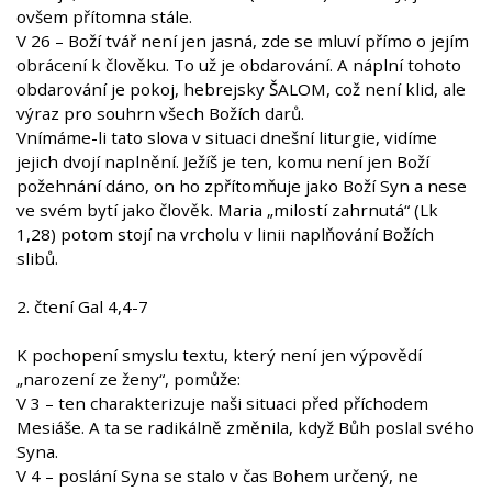
ovšem přítomna stále.
V 26 – Boží tvář není jen jasná, zde se mluví přímo o jejím
obrácení k člověku. To už je obdarování. A náplní tohoto
obdarování je pokoj, hebrejsky ŠALOM, což není klid, ale
výraz pro souhrn všech Božích darů.
Vnímáme-li tato slova v situaci dnešní liturgie, vidíme
jejich dvojí naplnění. Ježíš je ten, komu není jen Boží
požehnání dáno, on ho zpřítomňuje jako Boží Syn a nese
ve svém bytí jako člověk. Maria „milostí zahrnutá“ (Lk
1,28) potom stojí na vrcholu v linii naplňování Božích
slibů.
2. čtení Gal 4,4-7
K pochopení smyslu textu, který není jen výpovědí
„narození ze ženy“, pomůže:
V 3 – ten charakterizuje naši situaci před příchodem
Mesiáše. A ta se radikálně změnila, když Bůh poslal svého
Syna.
V 4 – poslání Syna se stalo v čas Bohem určený, ne