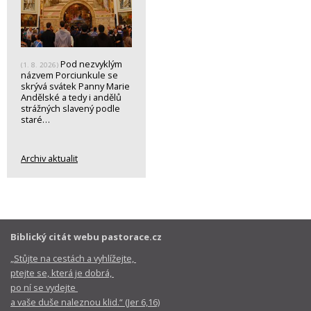
Pod nezvyklým
(1. 8. 2026)
názvem Porciunkule se
skrývá svátek Panny Marie
Andělské a tedy i andělů
strážných slavený podle
staré…
Archiv aktualit
Biblický citát webu pastorace.cz
„Stůjte na cestách a vyhlížejte,
ptejte se, která je dobrá,
po ní se vydejte
a vaše duše naleznou klid.“ (Jer 6,16)