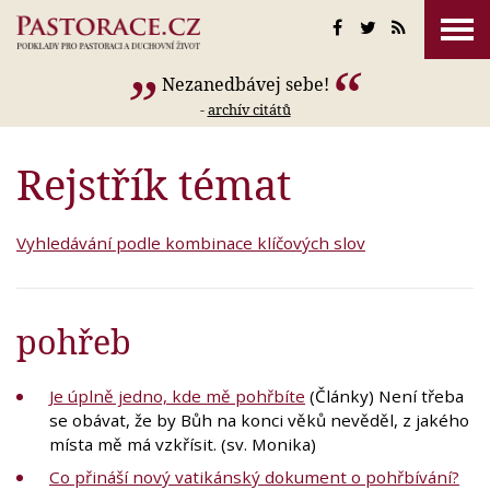
Nezanedbávej sebe!
-
archív citátů
Rejstřík témat
Vyhledávání podle kombinace klíčových slov
pohřeb
Je úplně jedno, kde mě pohřbíte
(Články) Není třeba
se obávat, že by Bůh na konci věků nevěděl, z jakého
místa mě má vzkřísit. (sv. Monika)
Co přináší nový vatikánský dokument o pohřbívání?