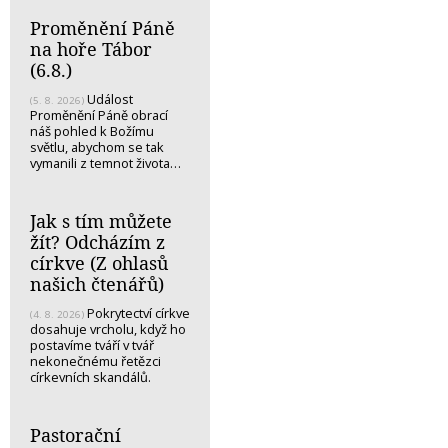
Proměnění Páně
na hoře Tábor
(6.8.)
Událost
(5. 8. 2026)
Proměnění Páně obrací
náš pohled k Božímu
světlu, abychom se tak
vymanili z temnot života…
Jak s tím můžete
žít? Odcházím z
církve (Z ohlasů
našich čtenářů)
Pokrytectví církve
(4. 8. 2026)
dosahuje vrcholu, když ho
postavíme tváří v tvář
nekonečnému řetězci
církevních skandálů.
Pastorační