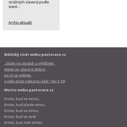
strážných slavený podle
staré…
Archiv aktualit
Biblický citát webu pastorace.cz
„Stůjte na cestách a vyhlížejte,
ptejte se, která je dobrá,
po ní se vydejte
a vaše duše naleznou klid.“ (Jer 6,16)
Motto webu pastorace.cz
Kriste, buď se mnou,
Kriste, buď přede mnou,
Kriste, buď za mnou,
Kriste, buď ve mně.
Kriste, buď, kde lehám,