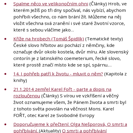
Spalme něco ve velikonočním ohni
(Články) Hrob, ve
kterém Ježíš po tři dny spočíval, nás vybízí, abychom
pohřbili všechno, co nám brání žít. Můžeme na něj
vložit všechna svá zranění i své staré životní vzorce,
které s sebou vláčíme jako…
Kříže na hrobech (Tomáš Špidlík)
(Tematické texty)
České slovo hřbitov asi pochází z němčiny, kde
označuje dvůr okolo kostela, dvůr míru. Ale slovenský
cintorín je z latinského coemeterium, řecké slovo,
které prostě značí místo kde se spí, spárnu.…
14. I pohřeb patří k životu - mluvit o něm?
(Kapitola z
knihy)
21.1.2014 zemřel Karel Fořt - parte a dopis na
rozloučenou
(Články) S vírou ve vzkříšení a věčný
život oznamujeme všem, že Pánem života a smrti byl
z tohoto světa povolán na věčnost Mons. Karel
FOŘT, otec Karel ze Svobodné Evropy
Doporučujeme k přečtení: Olga Nešporová, O smrti a
pohřbívání.
(Aktuality)
O smrti a pohřbívání