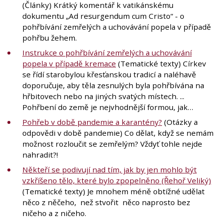
(Články) Krátký komentář k vatikánskému
dokumentu „Ad resurgendum cum Cristo“ - o
pohřbívání zemřelých a uchovávání popela v případě
pohřbu žehem.
Instrukce o pohřbívání zemřelých a uchovávání
popela v případě kremace
(Tematické texty) Církev
se řídí starobylou křesťanskou tradicí a naléhavě
doporučuje, aby těla zesnulých byla pohřbívána na
hřbitovech nebo na jiných svatých místech. ...
Pohřbení do země je nejvhodnější formou, jak…
Pohřeb v době pandemie a karantény?
(Otázky a
odpovědi v době pandemie) Co dělat, když se nemám
možnost rozloučit se zemřelým? Vždyť tohle nejde
nahradit?!
Někteří se podivují nad tím, jak by jen mohlo být
vzkříšeno tělo, které bylo zpopelněno (Řehoř Veliký)
(Tematické texty) Je mnohem méně obtížné udělat
něco z něčeho, než stvořit něco naprosto bez
ničeho a z ničeho.