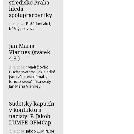
středisko Praha
hledá
spolupracovníky!
Pořádání akcí,
(3. 8. 2026)
běžný provoz.
Jan Maria
Vianney (svátek
4.8.)
“Má-li člověk
(3. 8. 2026)
Ducha svatého, jak sladké
jsou všechna námahy
tohoto světa“, říká svatý
Jan Maria Vianney…
Sudetský kapucín
v konfliktu s
nacisty: P. Jakob
LUMPE OFMCap
Jakob LUMPE se
(2. 8. 2026)