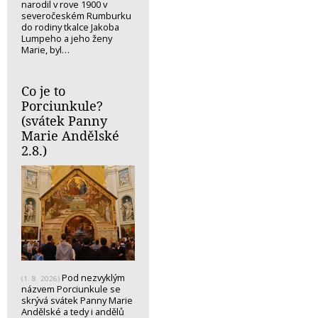
narodil v rove 1900 v
severočeském Rumburku
do rodiny tkalce Jakoba
Lumpeho a jeho ženy
Marie, byl…
Co je to
Porciunkule?
(svátek Panny
Marie Andělské
2.8.)
Pod nezvyklým
(1. 8. 2026)
názvem Porciunkule se
skrývá svátek Panny Marie
Andělské a tedy i andělů