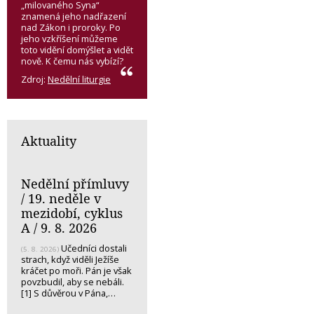
„milovaného Syna“
znamená jeho nadřazení
nad Zákon i proroky. Po
jeho vzkříšení můžeme
toto vidění domýšlet a vidět
nově. K čemu nás vybízí?
Zdroj:
Nedělní liturgie
Aktuality
Nedělní přímluvy
/ 19. neděle v
mezidobí, cyklus
A / 9. 8. 2026
Učedníci dostali
(5. 8. 2026)
strach, když viděli Ježíše
kráčet po moři. Pán je však
povzbudil, aby se nebáli.
[1] S důvěrou v Pána,…