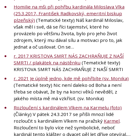
Homilie na mši při pohřbu kardinála Miloslava Vlka
(25.3.2017, František Radkovský, emeritní biskup
plzeňský)
(Tematické texty) Náš kardinál Miloslav,
však měl i své, dá se říci tajemství, které ho
provázelo po většinu života, bylo pro jeho život
zdrojem, který mu dával sílu a motivaci pro to, jak
jednat a oč usilovat. On se…
r. 2017 KRISTOVA SMRT NÁS ZACHRAŇUJE Z NAŠÍ
SMRTI / plakátek na nástěnku
(Tematické texty)
KRISTOVA SMRT NÁS ZACHRAŇUJE Z NAŠÍ SMRTI
r. 2021 Je úplně jedno, kde mě pohřbíte (sv. Monika)
(Tematické texty) Nic není daleko od Boha a není
třeba se obávat, že by na konci věků nevěděl, z
jakého místa mě má vzkřísit. (sv. Monika)
Rozloučení s kardinálem Vlkem na Karmelu (foto)
(Články) V pátek 24.3.2017 se přišli mnozí lidé
rozloučit s kardinálem Vlkem na pražský
Karmel
.
Rozloučení to bylo více než symbolické, neboť
kardinál tento klášter o dvacet pěl let dříve otevíral,…