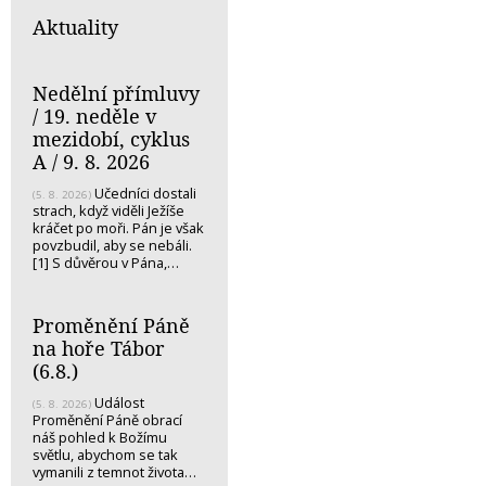
Aktuality
Nedělní přímluvy
/ 19. neděle v
mezidobí, cyklus
A / 9. 8. 2026
Učedníci dostali
(5. 8. 2026)
strach, když viděli Ježíše
kráčet po moři. Pán je však
povzbudil, aby se nebáli.
[1] S důvěrou v Pána,…
Proměnění Páně
na hoře Tábor
(6.8.)
Událost
(5. 8. 2026)
Proměnění Páně obrací
náš pohled k Božímu
světlu, abychom se tak
vymanili z temnot života…