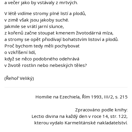
a večer jako by vstávaly z mrtvých.
V létě vidíme stromy plné listí a plodů,
v zimě však jsou jakoby suché.
Jakmile se vrátí jarní slunce,
z kořenů začne stoupat kmenem životodárná míza,
a stromy se opět přiodívají bohatstvím listoví a plodů.
Proč bychom tedy měli pochybovat
o vzkříšení lidí,
když se něco podobného odehrává
v životě rostlin nebo nebeských těles?
(Řehoř Veliký)
Homilie na Ezechiela, Řím 1993, III/2, s. 215
Zpracováno podle knihy:
Lectio divina na každý den v roce 14, str. 122,
kterou vydalo Karmelitánské nakladatelství.