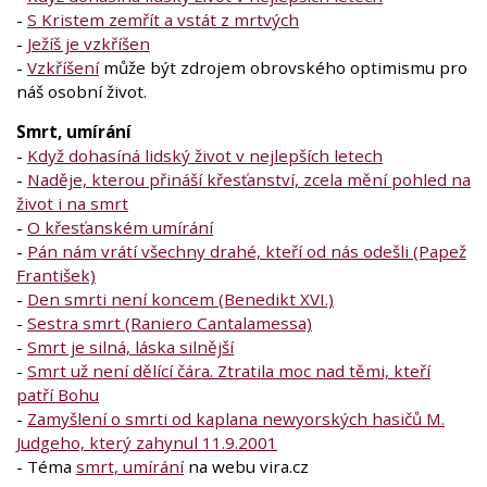
-
S Kristem zemřít a vstát z mrtvých
-
Ježíš je vzkříšen
-
Vzkříšení
může být zdrojem obrovského optimismu pro
náš osobní život.
Smrt, umírání
-
Když dohasíná lidský život v nejlepších letech
-
Naděje, kterou přináší křesťanství, zcela mění pohled na
život i na smrt
-
O křesťanském umírání
-
Pán nám vrátí všechny drahé, kteří od nás odešli (Papež
František)
-
Den smrti není koncem (Benedikt XVI.)
-
Sestra smrt (Raniero Cantalamessa)
-
Smrt je silná, láska silnější
-
Smrt už není dělící čára. Ztratila moc nad těmi, kteří
patří Bohu
-
Zamyšlení o smrti od kaplana newyorských hasičů M.
Judgeho, který zahynul 11.9.2001
- Téma
smrt, umírání
na webu vira.cz