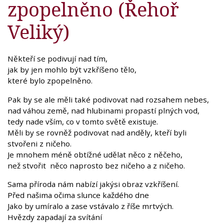
zpopelněno (Řehoř
Veliký)
Někteří se podivují nad tím,
jak by jen mohlo být vzkříšeno tělo,
které bylo zpopelněno.
Pak by se ale měli také podivovat nad rozsahem nebes,
nad váhou země, nad hlubinami propastí plných vod,
tedy nade vším, co v tomto světě existuje.
Měli by se rovněž podivovat nad anděly, kteří byli
stvořeni z ničeho.
Je mnohem méně obtížné udělat něco z něčeho,
než stvořit něco naprosto bez ničeho a z ničeho.
Sama příroda nám nabízí jakýsi obraz vzkříšení.
Před našima očima slunce každého dne
Jako by umíralo a zase vstávalo z říše mrtvých.
Hvězdy zapadají za svítání