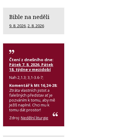
Bible na neděli
9. 8. 2026
,
2. 8. 2026
Čtení z dnešního dne:
Pátek 7. 8. 2026, Pátek
18. týdne v mezidobí
Nah 2,1.3; 3,1-3.6-7;
Komentář k Mt 16,24-28:
Ztráta vlastních jistot a
falešných představ ať je
pozváním k tomu, aby mě
Ježíš naplnil. Chci mu k
tomu dát prostor!
Zdroj:
Nedělní liturgie