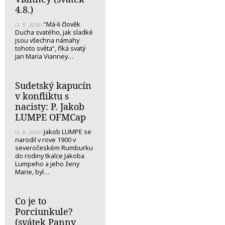
4.8.)
“Má-li člověk
(3. 8. 2026)
Ducha svatého, jak sladké
jsou všechna námahy
tohoto světa“, říká svatý
Jan Maria Vianney…
Sudetský kapucín
v konfliktu s
nacisty: P. Jakob
LUMPE OFMCap
Jakob LUMPE se
(2. 8. 2026)
narodil v rove 1900 v
severočeském Rumburku
do rodiny tkalce Jakoba
Lumpeho a jeho ženy
Marie, byl…
Co je to
Porciunkule?
(svátek Panny