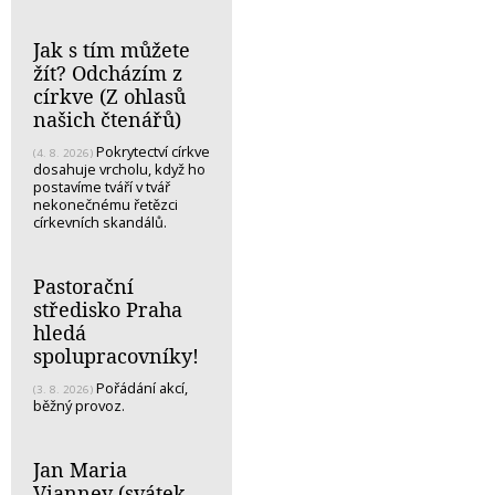
Jak s tím můžete
žít? Odcházím z
církve (Z ohlasů
našich čtenářů)
Pokrytectví církve
(4. 8. 2026)
dosahuje vrcholu, když ho
postavíme tváří v tvář
nekonečnému řetězci
církevních skandálů.
Pastorační
středisko Praha
hledá
spolupracovníky!
Pořádání akcí,
(3. 8. 2026)
běžný provoz.
Jan Maria
Vianney (svátek