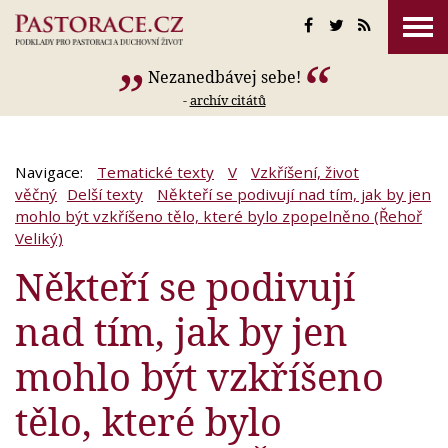
Nezanedbávej sebe!
-
archív citátů
Navigace:
Tematické texty
V
Vzkříšení, život
věčný
Delší texty
Někteří se podivují nad tím, jak by jen
mohlo být vzkříšeno tělo, které bylo zpopelněno (Řehoř
Veliký)
Někteří se podivují
nad tím, jak by jen
mohlo být vzkříšeno
tělo, které bylo