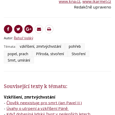
www.kna.cz
,
www.ikarmel.cz
Redakčně upraveno
Autor:
Řehoř Veliký
vzkříšení, zmrtvýchvstání
pohřeb
Témata:
popel, prach
Příroda, stvoření
Stvoření
Smrt, umírání
Související texty k tématu:
Vzkříšení, zmrtvýchvstání
-
Člověk neexistuje pro smrt (Jan Pavel II.)
-
Úvahy o utrpení a vzkříšení Páně
-
Když dohasíná lidský život v nejlepších letech