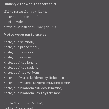
Biblický citát webu pastorace.cz
„Stůjte na cestách a vyhlížejte,
ptejte se, která je dobrá,
po ní se vydejte
a vaše duše naleznou klid.“ (Jer 6,16)
Motto webu pastorace.cz
Kriste, buď se mnou,
Kriste, buď přede mnou,
Kriste, buď za mnou,
Kriste, buď ve mně.
Kriste, buď, kde lehám,
Kriste, buď, kde sedám,
Kriste, buď, kde vstávám.
Kriste, buď v srdci každého myslícího na mne,
Kriste, buď v ústech každého mluvicího o mně,
Kriste, buď v každém oku vidoucím mne,
Kriste, buď v každém uchu slyšícím mne.
(Podle "
Hymnu sv. Patrika
",
redakčně upraveno)