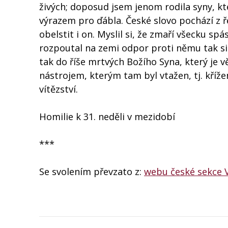
živých; doposud jsem jenom rodila syny, kteř
výrazem pro ďábla. České slovo pochází z ř
obelstit i on. Myslil si, že zmaří všecku s
rozpoutal na zemi odpor proti němu tak silný
tak do říše mrtvých Božího Syna, který je v
nástrojem, kterým tam byl vtažen, tj. kříž
vítězství.
Homilie k 31. neděli v mezidobí
***
Se svolením převzato z:
webu české sekce 