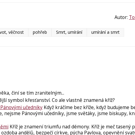
Autor:
To
vot, věčnost
pohřeb
Smrt, umírání
umírání a smrt
ěka, činí se tím zranitelným...
ější symbol křesťanství. Co ale vlastně znamená kříž?
e Pánovými učedníky
Když kráčíme bez kříže, když budujeme be
e, nejsme Pánovými učedníky, jsme světáky, jsme biskupy, kn
němi
Kříž je znamení triumfu nad démony. Kříž je meč tasený pr
 ozdoba andělů, bezpečí církve, pýcha Pavlova, opevnění svatý