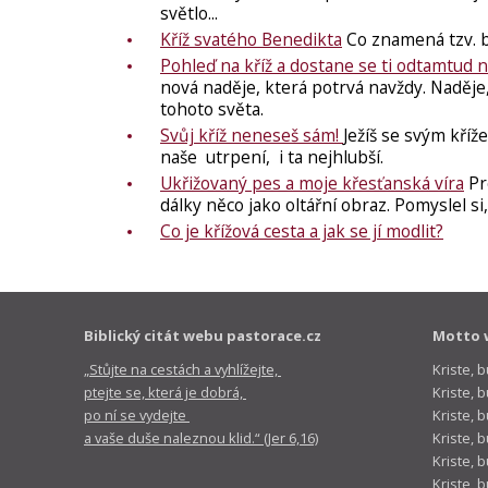
světlo...
Kříž svatého Benedikta
Co znamená tzv. b
Pohleď na kříž a dostane se ti odtamtud 
nová naděje, která potrvá navždy. Naděje, k
tohoto světa.
Svůj kříž neneseš sám!
Ježíš se svým kří
naše utrpení, i ta nejhlubší.
Ukřižovaný pes a moje křesťanská víra
Pr
dálky něco jako oltářní obraz. Pomyslel s
Co je křížová cesta a jak se jí modlit?
Biblický citát webu pastorace.cz
Motto 
„Stůjte na cestách a vyhlížejte,
Kriste, 
ptejte se, která je dobrá,
Kriste,
po ní se vydejte
Kriste, 
a vaše duše naleznou klid.“ (Jer 6,16)
Kriste, 
Kriste, 
Kriste, 