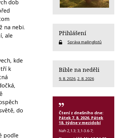
ých dob
před
 tom
ž na nebi.
Přihlášení
, ale
Správa mailinglistů
vech, kde
tří k
Bible na neděli
utná
9. 8. 2026
,
2. 8. 2026
dočká,
ě
rospěch
světě, do
Čtení z dnešního dne:
Pátek 7. 8. 2026, Pátek
18. týdne v mezidobí
Nah 2,1.3; 3,1-3.6-7;
né podle