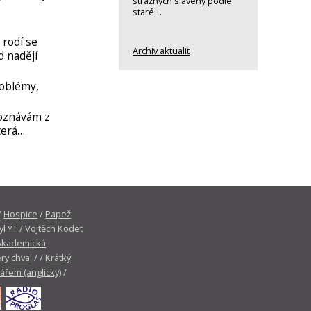
strážných slavený podle
staré…
 rodí se
Archiv aktualit
d nadějí
roblémy,
poznávám z
terá…
/
Hospice
/
Papež
yl YT
/
Vojtěch Kodet
Akademická
ry chval
/ /
Krátký
tářem (anglicky)
/