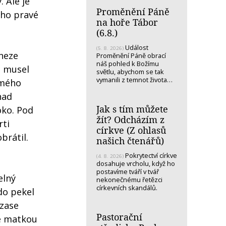
. Ale je
Proměnění Páně
jeho pravé
na hoře Tábor
(6.8.)
Událost
(5. 8. 2026)
neze
Proměnění Páně obrací
náš pohled k Božímu
e musel
světlu, abychom se tak
vymanili z temnot života…
amého
nad
Jak s tím můžete
oko. Pod
žít? Odcházím z
rti
církve (Z ohlasů
brátil.
našich čtenářů)
Pokrytectví církve
(4. 8. 2026)
dosahuje vrcholu, když ho
postavíme tváří v tvář
elný
nekonečnému řetězci
církevních skandálů.
 do pekel
 zase
Pastorační
se matkou