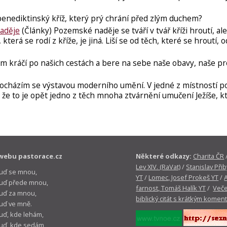
enediktinský kříž, který prý chrání před zlým duchem?
naděje
(Články) Pozemské naděje se tváří v tvář kříži hroutí, ale
terá se rodí z kříže, je jiná. Liší se od těch, které se hroutí, o
žem kráčí po našich cestách a bere na sebe naše obavy, naše p
ocházím se výstavou moderního umění. V jedné z místností 
i, že to je opět jedno z těch mnoha ztvárnění umučení Ježíše, k
webu pastorace.cz
Některé odkazy:
Charita ČR
Lev XIV. (RaVat)
/
Stanislav Přib
buď se mnou,
YT
/
Lomec, Josef Prokeš YT
/
 buď přede mnou,
farnost, Tomáš Halík YT
/
Veče
buď za mnou,
biblický citát s krátkým komen
buď ve mně.
buď, kde lehám,
buď, kde sedám,