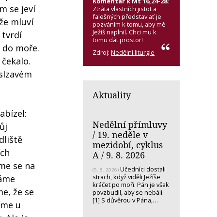
Komentář k Mt 16,24-28:
m se jeví
Ztráta vlastních jistot a
falešných představ ať je
 že mluví
pozváním k tomu, aby mě
Ježíš naplnil. Chci mu k
 tvrdí
tomu dát prostor!
á do moře.
Zdroj:
Nedělní liturgie
 čekalo.
 slzavém
Aktuality
abízel:
Nedělní přímluvy
ůj
/ 19. neděle v
dliště
mezidobí, cyklus
ích
A / 9. 8. 2026
íme se na
Učedníci dostali
(5. 8. 2026)
strach, když viděli Ježíše
máme
kráčet po moři. Pán je však
me, že se
povzbudil, aby se nebáli.
[1] S důvěrou v Pána,…
víme u