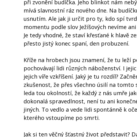
při zvonění budíčka. Jeho blinkot nám neb
mívá slavnostní ráz nového dne. Na budíč
usnutím. Ale jak ji určit pro ty, kdo spí tv
momentu podle slov Ježíšových nevíme ani d
Je tedy vhodné, že staví křesťané k hlavě z
přesto jistý konec spaní, den probuzení.
Kříže na hrobech jsou znamení, že tu leží 
pochovávají lidi různých náboženství. I jeji
jejich víře vzkříšení. Jaký je tu rozdíl? Zač
zkušenost, že přes všechno úsilí na tomto 
leda tou okolností, že každý z nás umře jako
dokonalá spravedlnost, není tu ani konečn
jiných. To vedlo a vede lidi spontánně k oč
kterého vstoupíme po smrti.
Jak si ten věčný šťastný život představit? 