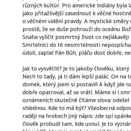
různých kultúr. Pro americké Indiány byla 
jako přitažlivější zasednout k věčné hostin
o věčném vidění pravdy. A mystické směry d
prostě, že se duše pohrouží do oceánu Boží
Snaha vylíčit posmrtný život co nejlákavěji
Smrtelníci do té nesmrtelnosti nepospíchají
údolí, zaplať Pán Bůh, pláču dost dobře, n
Jak to vysvětlit? Je to jakoby člověku, kte
Nech to tady, já ti dám lepší palác. On na 
domek, který jsem si postavil! A když jde 
dobře opatroval, až se vrátí. Máme si i sm
oznámeních skutečně čítáme slova: odešel o
shlednou. Kde to má být? Všeobecná odpově
raději na hrobech jiný nápis: zde spí spán
člověk probudí tam, kde usnul. Je to vyznán