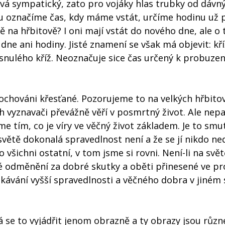
ývá sympatický, zato pro vojáky hlas trubky od dávn
ku označíme čas, kdy máme vstát, určíme hodinu už 
rdě na hřbitově? I oni mají vstát do nového dne, ale o
ne ani hodiny. Jisté znamení se však má objevit: kří
esnulého kříž. Neoznačuje sice čas určený k probuzení
pochováni křesťané. Pozorujeme to na velkých hřbito
ch vyznavači převážně věří v posmrtný život. Ale nepa
něme tím, co je víry ve věčný život základem. Je to sm
světě dokonalá spravedlnost není a že se jí nikdo ne
 všichni ostatní, v tom jsme si rovni. Není-li na svět
é odměnění za dobré skutky a oběti přinesené ve p
ekávání vyšší spravedlnosti a věčného dobra v jiném 
Dá se to vyjádřit jenom obrazně a ty obrazy jsou růz