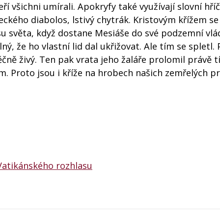
í všichni umírali. Apokryfy také využívají slovní hříč
eckého diabolos, lstivý chytrák. Kristovým křížem se
pásu světa, když dostane Mesiáše do své podzemní vlá
, že ho vlastní lid dal ukřižovat. Ale tím se spletl. 
ěčně živý. Ten pak vrata jeho žaláře prolomil právě 
em. Proto jsou i kříže na hrobech našich zemřelých 
Vatikánského rozhlasu