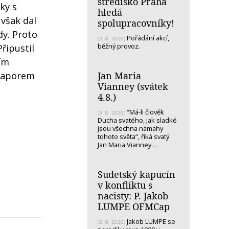
středisko Praha
ky s
hledá
 však dal
spolupracovníky!
dy. Proto
Pořádání akcí,
(3. 8. 2026)
běžný provoz.
Připustil
tím
Jan Maria
praporem
Vianney (svátek
4.8.)
“Má-li člověk
(3. 8. 2026)
Ducha svatého, jak sladké
jsou všechna námahy
tohoto světa“, říká svatý
Jan Maria Vianney…
Sudetský kapucín
v konfliktu s
nacisty: P. Jakob
LUMPE OFMCap
Jakob LUMPE se
(2. 8. 2026)