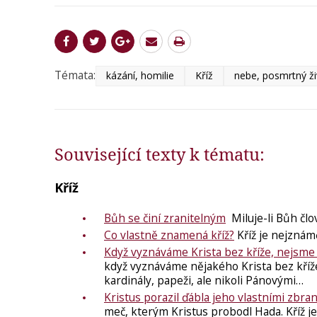
Témata:
kázání, homilie
Kříž
nebe, posmrtný ži
Související texty k tématu:
Kříž
Bůh se činí zranitelným
Miluje-li Bůh člov
Co vlastně znamená kříž?
Kříž je nejznám
Když vyznáváme Krista bez kříže, nejsm
když vyznáváme nějakého Krista bez kříž
kardinály, papeži, ale nikoli Pánovými…
Kristus porazil ďábla jeho vlastními zbra
meč, kterým Kristus probodl Hada. Kříž je