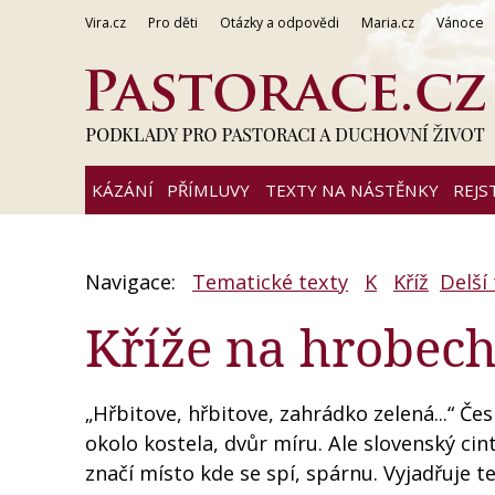
Vira.cz
Pro děti
Otázky a odpovědi
Maria.cz
Vánoce
KÁZÁNÍ
PŘÍMLUVY
TEXTY NA NÁSTĚNKY
REJS
Navigace:
Tematické texty
K
Kříž
Delší
Kříže na hrobech
„Hřbitove, hřbitove, zahrádko zelená...“ Če
okolo kostela, dvůr míru. Ale slovenský cin
značí místo kde se spí, spárnu. Vyjadřuje t