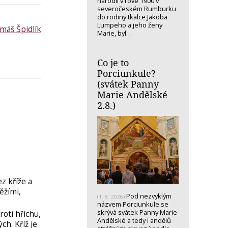
narodil v rove 1900 v
severočeském Rumburku
do rodiny tkalce Jakoba
Lumpeho a jeho ženy
máš Špidlík
Marie, byl…
Co je to
Porciunkule?
(svátek Panny
Marie Andělské
2.8.)
z kříže a
ěžími,
Pod nezvyklým
(1. 8. 2026)
názvem Porciunkule se
skrývá svátek Panny Marie
oti hříchu,
Andělské a tedy i andělů
ch. Kříž je