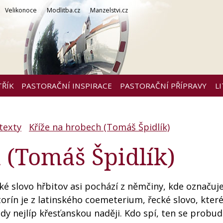
Velikonoce
Modlitba.cz
Manzelstvi.cz
TŘÍK
PASTORAČNÍ INSPIRACE
PASTORAČNÍ PŘÍPRAVY
L
 texty
Kříže na hrobech (Tomáš Špidlík)
 (Tomáš Špidlík)
ské slovo hřbitov asi pochází z němčiny, kde označuj
torín je z latinského coemeterium, řecké slovo, kter
edy nejlíp křesťanskou naději. Kdo spí, ten se probud