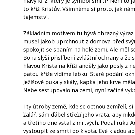
hlavy kříž, který je symbol smrti? Není to ja
to kříž Kristův. Všimněme si proto, jak nám 
tajemství.
Základním motivem tu bývá obrazný výraz v
musel Jakob uprchnout z domova před svým 
spokojit se spaním na holé zemi. Ale měl s
Boha slyší přislíbení zvláštní ochrany a že
hlavou Krista na kříži anděly jako posly z 
patou kříže vidíme lebku. Staré podání ozn
Ježíšově pukaly skály, kapka jeho krve mě
Nebe sestupovalo na zemi, nyní začíná vy
I ty útroby země, kde se octnou zemřelí, s
žalář, sám ďábel střeží jeho vrata, aby nik
a třetího dne vstal z mrtvých. Podal ruku A
vystoupit ze smrti do života. Evě kladou a