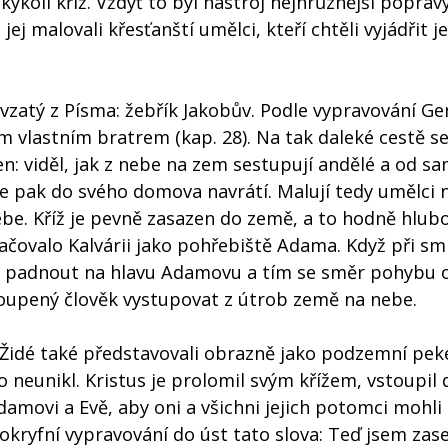
kýkoli kříž. Vždyť to byl nástroj nejhrůznější popravy
jej malovali křesťanští umělci, kteří chtěli vyjádřit 
zatý z Písma: žebřík Jakobův. Podle vypravování Ge
vlastním bratrem (kap. 28). Na tak daleké cestě s
en: viděl, jak z nebe na zem sestupují andělé a od s
 se pak do svého domova navrátí. Malují tedy umělci 
nebe. Kříž je pevně zasazen do země, a to hodně hlub
ačovalo Kalvárii jako pohřebiště Adama. Když při sm
la padnout na hlavu Adamovu a tím se směr pohybu o
koupený člověk vystupovat z útrob země na nebe.
i Židé také představovali obrazně jako podzemní pek
do neunikl. Kristus je prolomil svým křížem, vstoupil
damovi a Evě, aby oni a všichni jejich potomci mohli
pokryfní vypravování do úst tato slova: Teď jsem za