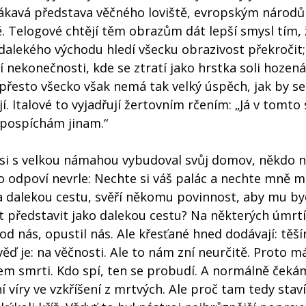
lákavá představa věčného loviště, evropským národů
ě. Telogové chtějí těm obrazům dát lepší smysl tím,
alekého východu hledí všecku obrazivost překročit;
 nekonečnosti, kde se ztratí jako hrstka soli hozen
 přesto všecko však nemá tak velký úspěch, jak by se
. Italové to vyjadřují žertovním rčením: „Já v tomto
epospíchám jinam.“
rý si s velkou námahou vybudoval svůj domov, někdo n
to odpoví nevrle: Nechte si váš palác a nechte mně m
na dalekou cestu, svěří někomu povinnost, aby mu by
rt představit jako dalekou cestu? Na některých úmrt
d nás, opustil nás. Ale křesťané hned dodávají: těš
ď je: na věčnosti. Ale to nám zní neurčitě. Proto 
kem smrti. Kdo spí, ten se probudí. A normálně čeká
í víry ve vzkříšení z mrtvých. Ale proč tam tedy sta