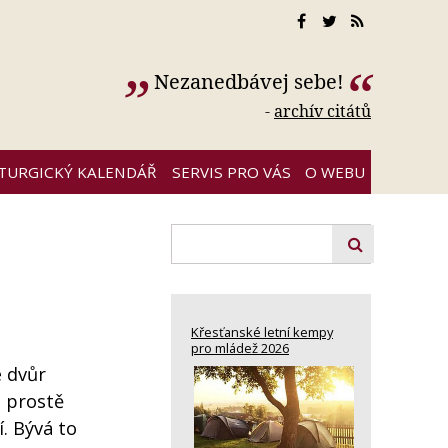
Nezanedbávej sebe!
-
archív citátů
ITURGICKÝ KALENDÁŘ
SERVIS PRO VÁS
O WEBU
Křesťanské letní kempy
pro mládež 2026
e dvůr
é prostě
í. Bývá to