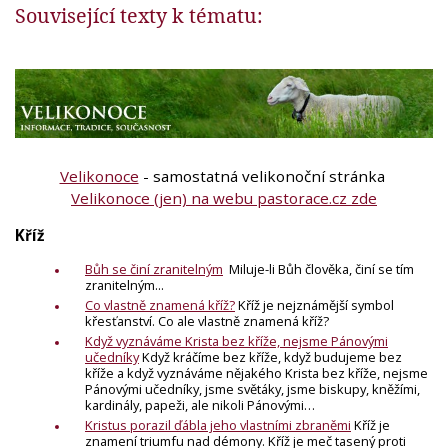
Související texty k tématu:
Velikonoce
- samostatná velikonoční stránka
Velikonoce (jen) na webu pastorace.cz zde
Kříž
Bůh se činí zranitelným
Miluje-li Bůh člověka, činí se tím
zranitelným...
Co vlastně znamená kříž?
Kříž je nejznámější symbol
křesťanství. Co ale vlastně znamená kříž?
Když vyznáváme Krista bez kříže, nejsme Pánovými
učedníky
Když kráčíme bez kříže, když budujeme bez
kříže a když vyznáváme nějakého Krista bez kříže, nejsme
Pánovými učedníky, jsme světáky, jsme biskupy, kněžími,
kardinály, papeži, ale nikoli Pánovými…
Kristus porazil ďábla jeho vlastními zbraněmi
Kříž je
znamení triumfu nad démony. Kříž je meč tasený proti