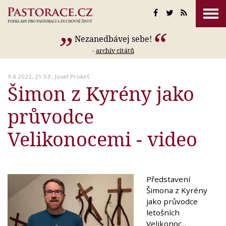
Nezanedbávej sebe!
-
archív citátů
9.4.2022, 21:53 ,
Josef Prokeš
Šimon z Kyrény jako
průvodce
Velikonocemi - video
Představení
Šimona z Kyrény
jako průvodce
letošních
Velikonoc...