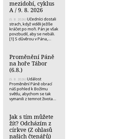
mezidobí, cyklus
A / 9. 8. 2026
Učedníci dostali
(5. 8. 2026)
strach, když viděli Ježíše
kráčet po moři. Pán je však
povzbudil, aby se nebáli.
[1] S důvěrou v Pána,…
Proměnění Páně
na hoře Tábor
(6.8.)
Událost
(5. 8. 2026)
Proměnění Páně obrací
náš pohled k Božímu
světlu, abychom se tak
vymanili z temnot života…
Jak s tím můžete
žít? Odcházím z
církve (Z ohlasů
našich čtenářů)