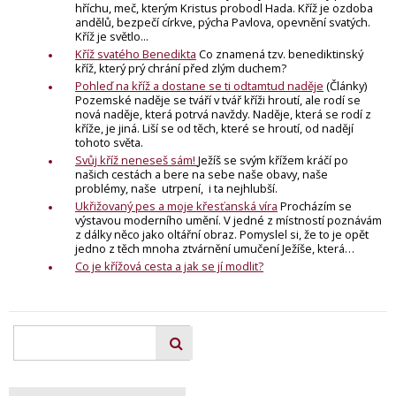
hříchu, meč, kterým Kristus probodl Hada. Kříž je ozdoba
andělů, bezpečí církve, pýcha Pavlova, opevnění svatých.
Kříž je světlo...
Kříž svatého Benedikta
Co znamená tzv. benediktinský
kříž, který prý chrání před zlým duchem?
Pohleď na kříž a dostane se ti odtamtud naděje
(Články)
Pozemské naděje se tváří v tvář kříži hroutí, ale rodí se
nová naděje, která potrvá navždy. Naděje, která se rodí z
kříže, je jiná. Liší se od těch, které se hroutí, od nadějí
tohoto světa.
Svůj kříž neneseš sám!
Ježíš se svým křížem kráčí po
našich cestách a bere na sebe naše obavy, naše
problémy, naše utrpení, i ta nejhlubší.
Ukřižovaný pes a moje křesťanská víra
Procházím se
výstavou moderního umění. V jedné z místností poznávám
z dálky něco jako oltářní obraz. Pomyslel si, že to je opět
jedno z těch mnoha ztvárnění umučení Ježíše, která…
Co je křížová cesta a jak se jí modlit?