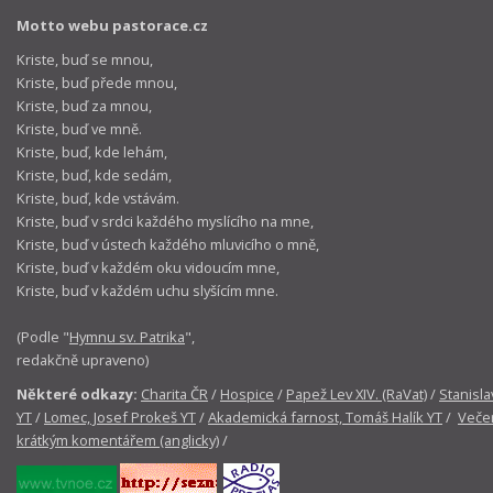
Motto webu pastorace.cz
Kriste, buď se mnou,
Kriste, buď přede mnou,
Kriste, buď za mnou,
Kriste, buď ve mně.
Kriste, buď, kde lehám,
Kriste, buď, kde sedám,
Kriste, buď, kde vstávám.
Kriste, buď v srdci každého myslícího na mne,
Kriste, buď v ústech každého mluvicího o mně,
Kriste, buď v každém oku vidoucím mne,
Kriste, buď v každém uchu slyšícím mne.
(Podle "
Hymnu sv. Patrika
",
redakčně upraveno)
Některé odkazy:
Charita ČR
/
Hospice
/
Papež Lev XIV. (RaVat)
/
Stanisla
YT
/
Lomec, Josef Prokeš YT
/
Akademická farnost, Tomáš Halík YT
/
Večer
krátkým komentářem (anglicky)
/