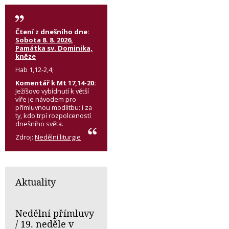
Čtení z dnešního dne:
Sobota 8. 8. 2026,
Památka sv. Dominika,
kněze
Hab 1,12-2,4;
Komentář k Mt 17,14-20:
Ježíšovo vybídnutí k větší
víře je návodem pro
přímluvnou modlitbu: i za
ty, kdo trpí rozpolceností
dnešního světa.
Zdroj:
Nedělní liturgie
Aktuality
Nedělní přímluvy
/ 19. neděle v