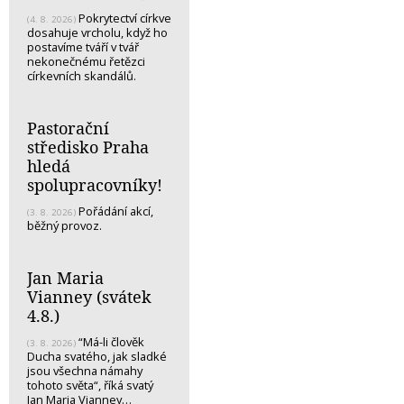
Pokrytectví církve
(4. 8. 2026)
dosahuje vrcholu, když ho
postavíme tváří v tvář
nekonečnému řetězci
církevních skandálů.
Pastorační
středisko Praha
hledá
spolupracovníky!
Pořádání akcí,
(3. 8. 2026)
běžný provoz.
Jan Maria
Vianney (svátek
4.8.)
“Má-li člověk
(3. 8. 2026)
Ducha svatého, jak sladké
jsou všechna námahy
tohoto světa“, říká svatý
Jan Maria Vianney…