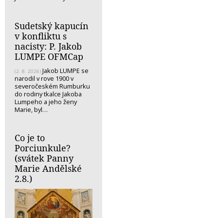
Sudetský kapucín
v konfliktu s
nacisty: P. Jakob
LUMPE OFMCap
Jakob LUMPE se
(2. 8. 2026)
narodil v rove 1900 v
severočeském Rumburku
do rodiny tkalce Jakoba
Lumpeho a jeho ženy
Marie, byl…
Co je to
Porciunkule?
(svátek Panny
Marie Andělské
2.8.)