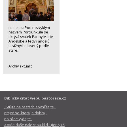
Pod nezvyklým
(1. 8. 2026)
názvem Porciunkule se
skrývá svátek Panny Marie
Andělské a tedy i andělů
strážných slavený podle
staré…
Archiv aktualit
Biblický citát webu pastorace.cz
„Stůjte na cestách a vyhlížejte,
ptejte se, která je dobrá,
po ní se vydejte
a vaše duše naleznou klid.“ (Jer 6,16)