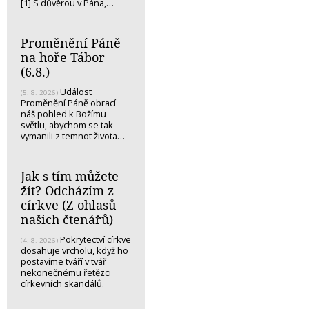
[1] S důvěrou v Pána,…
Proměnění Páně
na hoře Tábor
(6.8.)
Událost
(5. 8. 2026)
Proměnění Páně obrací
náš pohled k Božímu
světlu, abychom se tak
vymanili z temnot života…
Jak s tím můžete
žít? Odcházím z
církve (Z ohlasů
našich čtenářů)
Pokrytectví církve
(4. 8. 2026)
dosahuje vrcholu, když ho
postavíme tváří v tvář
nekonečnému řetězci
církevních skandálů.