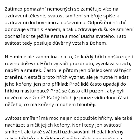
Zatímco pomazání nemocných se zaměřuje více na
uzdravení tělesné, svátost smíření směřuje spíše k
uzdravení duchovnímu a duševnímu. Odpuštění hříchů
obnovuje vztah s Pánem, a tak uzdravuje duši. Ke smíření
dochází skrze Ježíše Krista a mocí Ducha svatého. Tato
svátost tedy posiluje důvěrný vztah s Bohem.
Nesmíme ale zapomínat na to, že každý hřích poškozuje i
rovinu duševní. Hřích vytváří prázdnotu, vyvolává strach,
napětí a smutek. Často je přitom jen důsledkem vážných
zranění. Nestačí proto hřích vyznat, ale je nutné hledat
jeho kořeny. Jen pro příklad: Proč lidé často upadají do
hříchu masturbace? Proč se často cítí puzeni, aby byli
nevěrní své ženě? Každý hřích je pouze viditelnou částí
něčeho, co má kořeny mnohem hlouběji.
Svátost smíření má moc nejen odpouštět hříchy, ale také
nacházet a ničit jejich kořeny. Není tedy jen svátostí
smíření, ale také svátostí uzdravování. Hledat kořeny
svých hříchů se každému člověku vřele doporučuje a