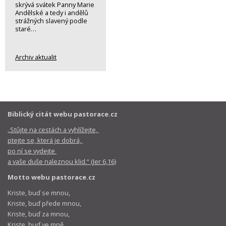
skrývá svátek Panny Marie
Andělské a tedy i andělů
strážných slavený podle
staré…
Archiv aktualit
Biblický citát webu pastorace.cz
„Stůjte na cestách a vyhlížejte,
ptejte se, která je dobrá,
po ní se vydejte
a vaše duše naleznou klid.“ (Jer 6,16)
Motto webu pastorace.cz
Kriste, buď se mnou,
Kriste, buď přede mnou,
Kriste, buď za mnou,
Kriste, buď ve mně.