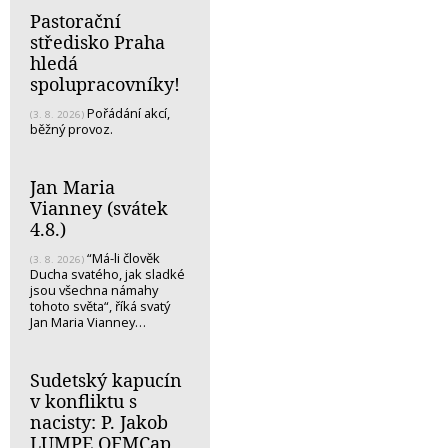
Pastorační
středisko Praha
hledá
spolupracovníky!
Pořádání akcí,
(3. 8. 2026)
běžný provoz.
Jan Maria
Vianney (svátek
4.8.)
“Má-li člověk
(3. 8. 2026)
Ducha svatého, jak sladké
jsou všechna námahy
tohoto světa“, říká svatý
Jan Maria Vianney…
Sudetský kapucín
v konfliktu s
nacisty: P. Jakob
LUMPE OFMCap