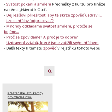
-
Svátost pokání a smíření
Přednášky z kurzu pro kněze
na téma „Návrat k Otci“.
-
Dej Ježíšovi příležitost, aby tě skrze zpověď uzdravil...
-
Lze si hříchy ´odpracovat´?
-
Mnohdy odkládáme svátost smíření, protože se
bojíme…
-
Proč se zpovídáme? A proč je to dobré?
-
Uzdravení vztahů, které jsme zatížili svým hříchem
- Další texty k tématu
zpověď
v rejstříku tohoto webu
Křesťanské letní kempy
pro mládež 2026