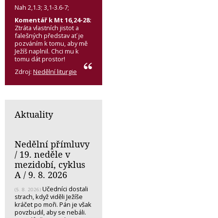
Nah 2,1.3; 3,1-3.6-7;
Komentář k Mt 16,24-28:
Ztráta vlastních jistot a
falešných představ ať je
pozváním k tomu, aby mě
Ježíš naplnil. Chci mu k
tomu dát prostor!
Zdroj:
Nedělní liturgie
Aktuality
Nedělní přímluvy
/ 19. neděle v
mezidobí, cyklus
A / 9. 8. 2026
Učedníci dostali
(5. 8. 2026)
strach, když viděli Ježíše
kráčet po moři. Pán je však
povzbudil, aby se nebáli.