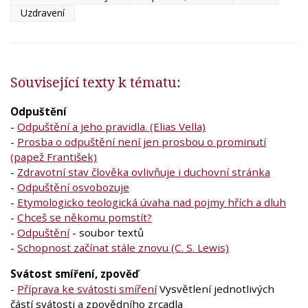
Uzdravení
Související texty k tématu:
Odpuštění
-
Odpuštění a jeho pravidla. (Elias Vella)
-
Prosba o odpuštění není jen prosbou o prominutí
(papež František)
-
Zdravotní stav člověka ovlivňuje i duchovní stránka
-
Odpuštění osvobozuje
-
Etymologicko teologická úvaha nad pojmy hřích a dluh
-
Chceš se někomu pomstít?
-
Odpuštění
- soubor textů
-
Schopnost začínat stále znovu (C. S. Lewis)
Svátost smíření, zpověď
-
Příprava ke svátosti smíření
Vysvětlení jednotlivých
částí svátosti a zpovědního zrcadla