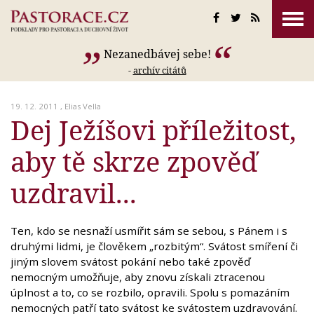
Nezanedbávej sebe!
-
archív citátů
19. 12. 2011 ,
Elias Vella
Dej Ježíšovi příležitost,
aby tě skrze zpověď
uzdravil...
Ten, kdo se nesnaží usmířit sám se sebou, s Pánem i s
druhými lidmi, je člověkem „rozbitým“. Svátost smíření či
jiným slovem svátost pokání nebo také zpověď
nemocným umožňuje, aby znovu získali ztracenou
úplnost a to, co se rozbilo, opravili. Spolu s pomazáním
nemocných patří tato svátost ke svátostem uzdravování.