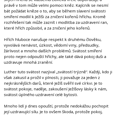
právě v tom může velmi pomoci kněz. Kajícník se nesmí
bát požádat kněze o to, aby se během slavení svátosti
smíření modlil k Ježíši za zničení kořenů hříchu. Kromě
rozhřešení tak může zaznít i modlitba za uzdravení ran,
které hřích způsobil, a za zničení jeho kořenů.
Hřích hluboce narušuje respekt k druhému člověku,
vyvolává nenávist, úzkost, vědomí viny, předsudky,
žárlivost a mnoho dalších problémů. Svátost smíření
proto nejen odpouští hříchy, ale také dává pokoj duši a
uzdravuje mnohá zranění.
Luther tuto svátost nazýval „svátostí trýzně“. Každý, kdo ji
však zakusil a prožil v plnosti, ji považuje za jeden z
nejkrásnějších darů, které Ježíš svěřil své církvi. Je to
svátost pokoje, naděje, zakoušení Ježíšovy lásky k nám,
svátost úplného uzdravení celé bytosti.
Mnoho lidí ji dnes opouští, protože nedokážou pochopit
její uzdravující sílu. Je to ovšem škoda, protože pokoj,