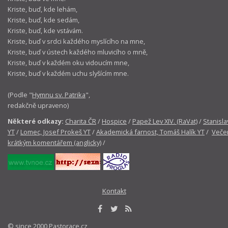
Kriste, buď, kde lehám,
Kriste, buď, kde sedám,
Kriste, buď, kde vstávám.
Kriste, buď v srdci každého myslícího na mne,
Kriste, buď v ústech každého mluvicího o mně,
Kriste, buď v každém oku vidoucím mne,
Kriste, buď v každém uchu slyšícím mne.
(Podle "
Hymnu sv. Patrika
",
redakčně upraveno)
Některé odkazy:
Charita ČR
/
Hospice
/
Papež Lev XIV. (RaVat)
/
Stanisla
YT
/
Lomec, Josef Prokeš YT
/
Akademická farnost, Tomáš Halík YT
/
Večer
krátkým komentářem (anglicky)
/
Kontakt
© since 2000 Pastorace.cz