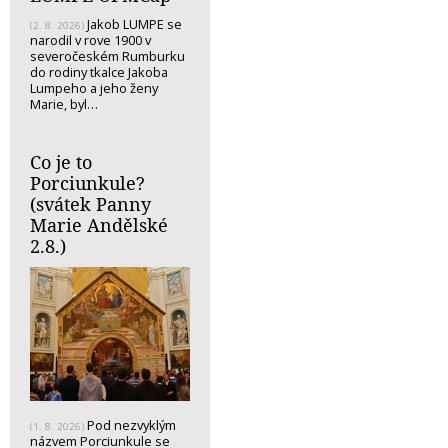
Jakob LUMPE se
(2. 8. 2026)
narodil v rove 1900 v
severočeském Rumburku
do rodiny tkalce Jakoba
Lumpeho a jeho ženy
Marie, byl…
Co je to
Porciunkule?
(svátek Panny
Marie Andělské
2.8.)
Pod nezvyklým
(1. 8. 2026)
názvem Porciunkule se