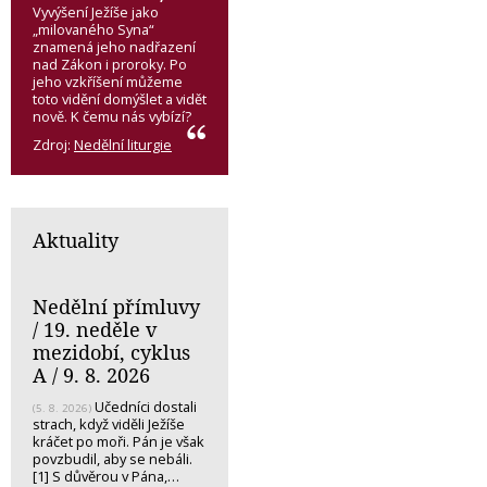
Vyvýšení Ježíše jako
„milovaného Syna“
znamená jeho nadřazení
nad Zákon i proroky. Po
jeho vzkříšení můžeme
toto vidění domýšlet a vidět
nově. K čemu nás vybízí?
Zdroj:
Nedělní liturgie
Aktuality
Nedělní přímluvy
/ 19. neděle v
mezidobí, cyklus
A / 9. 8. 2026
Učedníci dostali
(5. 8. 2026)
strach, když viděli Ježíše
kráčet po moři. Pán je však
povzbudil, aby se nebáli.
[1] S důvěrou v Pána,…