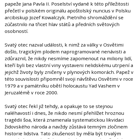
papeže Jana Pavla II. Poselství vydané k této příležitosti
přečetl v polském originálu apoštolský nuncius v Polsku
arcibiskup Jozef Kowalczyk. Pietního shromáždění se
zúčastnilo na třicet hlav států a předních světových
osobností.
Svatý otec nazval události, k nimž za války v Osvětimi
došlo, tragickým plodem naprogramované nenávisti a
zdůraznil, že nikdy nesmíme zapomenout na miliony lidí,
kteří byli bez vlastní viny vystaveni nelidskému utrpení a
jejichž životy byly zničeny v plynových komorách. Papež v
této souvislosti připomněl svoji návštěvu Osvětimi v roce
1979 a v památníku obětí holocaustu Yad Vashem v
Jeruzalémě v roce 2000.
Svatý otec řekl již tehdy, a opakuje to se stejnou
naléhavostí i dnes, že nikdo nesmí přehlížet hroznou
tragédii šoa, která znamenala systematickou likvidaci
židovského národa a navždy zůstává temným zločinem
historie lidstva. Tato zkušenost by měla být trvalým