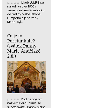
Jakob LUMPE se
(2. 8. 2026)
narodil v rove 1900 v
severočeském Rumburku
do rodiny tkalce Jakoba
Lumpeho a jeho ženy
Marie, byl…
Co je to
Porciunkule?
(svátek Panny
Marie Andělské
2.8.)
Pod nezvyklým
(1. 8. 2026)
názvem Porciunkule se
skrývá svátek Panny Marie