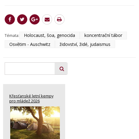
Holocaust, šoa, genocida
koncentrační tábor
Témata:
Osvětim - Auschwitz
židovství, židé, judaismus
Křesťanské letní kempy
pro mládež 2026