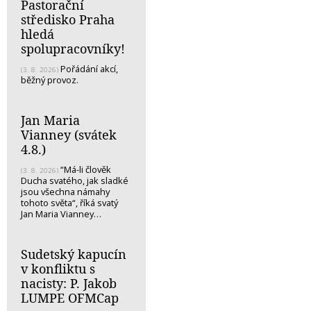
Pastorační
středisko Praha
hledá
spolupracovníky!
Pořádání akcí,
(3. 8. 2026)
běžný provoz.
Jan Maria
Vianney (svátek
4.8.)
“Má-li člověk
(3. 8. 2026)
Ducha svatého, jak sladké
jsou všechna námahy
tohoto světa“, říká svatý
Jan Maria Vianney…
Sudetský kapucín
v konfliktu s
nacisty: P. Jakob
LUMPE OFMCap