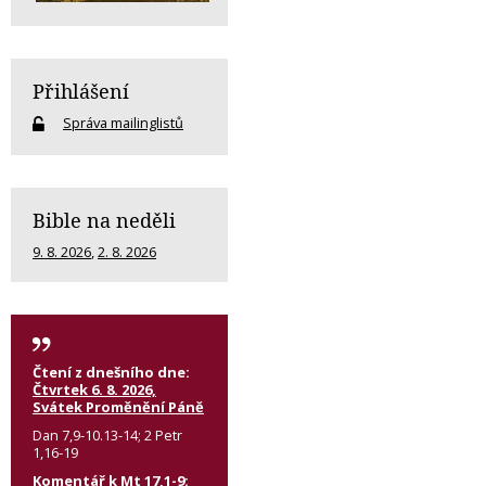
Přihlášení
Správa mailinglistů
Bible na neděli
9. 8. 2026
,
2. 8. 2026
Čtení z dnešního dne:
Čtvrtek 6. 8. 2026,
Svátek Proměnění Páně
Dan 7,9-10.13-14; 2 Petr
1,16-19
Komentář k Mt 17,1-9: