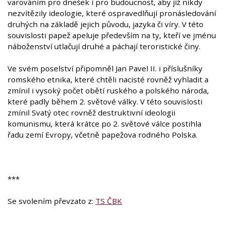
varováním pro dnešek i pro budoucnost, aby již nikdy
nezvítězily ideologie, které ospravedlňují pronásledování
druhých na základě jejich původu, jazyka či víry. V této
souvislosti papež apeluje především na ty, kteří ve jménu
náboženství utlačují druhé a páchají teroristické činy.
Ve svém poselství připomněl Jan Pavel II. i příslušníky
romského etnika, které chtěli nacisté rovněž vyhladit a
zmínil i vysoký počet obětí ruského a polského národa,
které padly během 2. světové války. V této souvislosti
zmínil Svatý otec rovněž destruktivní ideologii
komunismu, která krátce po 2. světové válce postihla
řadu zemí Evropy, včetně papežova rodného Polska.
***
Se svolením převzato z:
TS ČBK