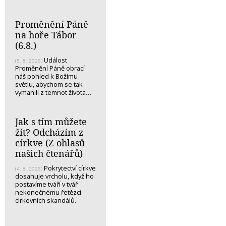
Proměnění Páně
na hoře Tábor
(6.8.)
Událost
(5. 8. 2026)
Proměnění Páně obrací
náš pohled k Božímu
světlu, abychom se tak
vymanili z temnot života…
Jak s tím můžete
žít? Odcházím z
církve (Z ohlasů
našich čtenářů)
Pokrytectví církve
(4. 8. 2026)
dosahuje vrcholu, když ho
postavíme tváří v tvář
nekonečnému řetězci
církevních skandálů.