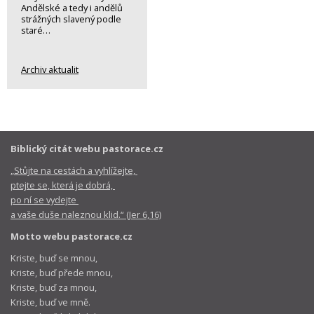
Andělské a tedy i andělů
strážných slavený podle
staré…
Archiv aktualit
Biblický citát webu pastorace.cz
„Stůjte na cestách a vyhlížejte,
ptejte se, která je dobrá,
po ní se vydejte
a vaše duše naleznou klid.“ (Jer 6,16)
Motto webu pastorace.cz
Kriste, buď se mnou,
Kriste, buď přede mnou,
Kriste, buď za mnou,
Kriste, buď ve mně.