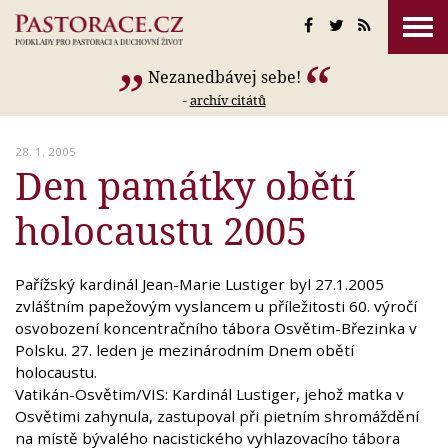
Nezanedbávej sebe!
-
archív citátů
28. 1. 2005
Den památky obětí
holocaustu 2005
Pařížský kardinál Jean-Marie Lustiger byl 27.1.2005
zvláštním papežovým vyslancem u příležitosti 60. výročí
osvobození koncentračního tábora Osvětim-Březinka v
Polsku. 27. leden je mezinárodním Dnem obětí
holocaustu.
Vatikán-Osvětim/VIS: Kardinál Lustiger, jehož matka v
Osvětimi zahynula, zastupoval při pietním shromáždění
na místě bývalého nacistického vyhlazovacího tábora