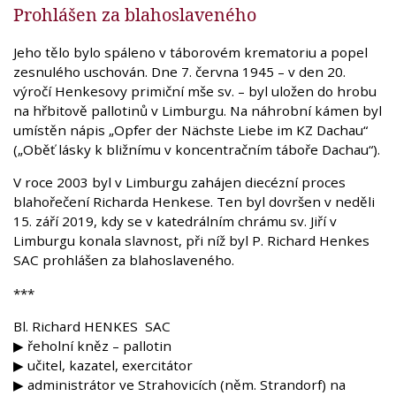
Prohlášen za blahoslaveného
Jeho tělo bylo spáleno v táborovém krematoriu a popel
zesnulého uschován. Dne 7. června 1945 – v den 20.
výročí Henkesovy primiční mše sv. – byl uložen do hrobu
na hřbitově pallotinů v Limburgu. Na náhrobní kámen byl
umístěn nápis „Opfer der Nächste Liebe im KZ Dachau“
(„Oběť lásky k bližnímu v koncentračním táboře Dachau“).
V roce 2003 byl v Limburgu zahájen diecézní proces
blahořečení Richarda Henkese. Ten byl dovršen v neděli
15. září 2019, kdy se v katedrálním chrámu sv. Jiří v
Limburgu konala slavnost, při níž byl P. Richard Henkes
SAC prohlášen za blahoslaveného.
***
Bl. Richard HENKES SAC
▶ řeholní kněz – pallotin
▶ učitel, kazatel, exercitátor
▶ administrátor ve Strahovicích (něm. Strandorf) na