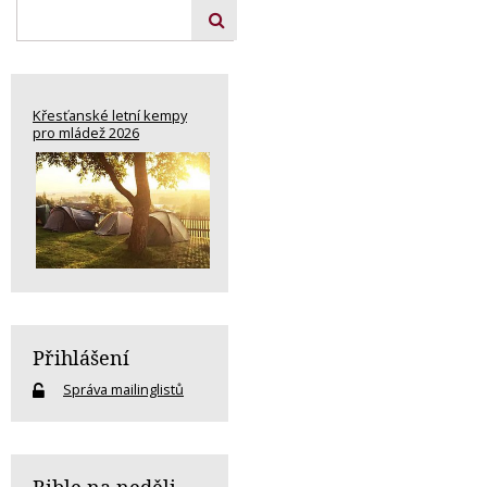
Křesťanské letní kempy
pro mládež 2026
Přihlášení
Správa mailinglistů
Bible na neděli