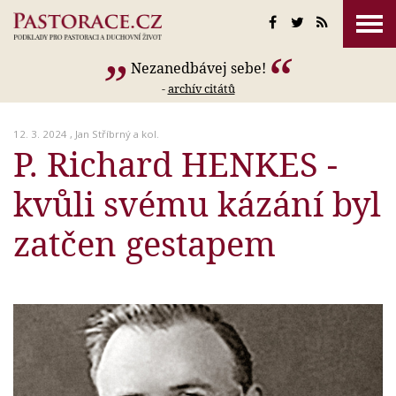
Nezanedbávej sebe!
-
archív citátů
12. 3. 2024 ,
Jan Stříbrný a kol.
P. Richard HENKES -
kvůli svému kázání byl
zatčen gestapem