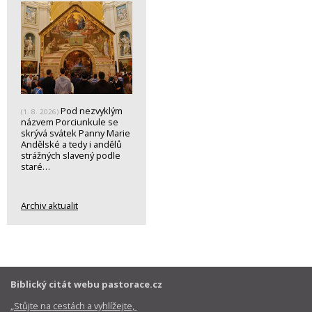
Pod nezvyklým
(1. 8. 2026)
názvem Porciunkule se
skrývá svátek Panny Marie
Andělské a tedy i andělů
strážných slavený podle
staré…
Archiv aktualit
Biblický citát webu pastorace.cz
„Stůjte na cestách a vyhlížejte,