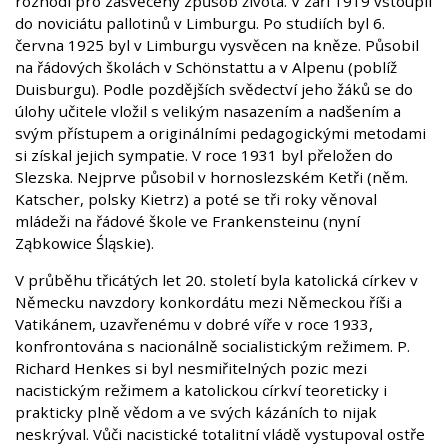
rozhodl pro zasvěcený způsob života. V září 1919 vstoupil
do noviciátu pallotinů v Limburgu. Po studiích byl 6.
června 1925 byl v Limburgu vysvěcen na kněze. Působil
na řádových školách v Schönstattu a v Alpenu (poblíž
Duisburgu). Podle pozdějších svědectví jeho žáků se do
úlohy učitele vložil s velikým nasazením a nadšením a
svým přístupem a originálními pedagogickými metodami
si získal jejich sympatie. V roce 1931 byl přeložen do
Slezska. Nejprve působil v hornoslezském Ketři (něm.
Katscher, polsky Kietrz) a poté se tři roky věnoval
mládeži na řádové škole ve Frankensteinu (nyní
Ząbkowice Śląskie).
V průběhu třicátých let 20. století byla katolická církev v
Německu navzdory konkordátu mezi Německou říši a
Vatikánem, uzavřenému v dobré víře v roce 1933,
konfrontována s nacionálně socialistickým režimem. P.
Richard Henkes si byl nesmiřitelných pozic mezi
nacistickým režimem a katolickou církví teoreticky i
prakticky plně vědom a ve svých kázáních to nijak
neskrýval. Vůči nacistické totalitní vládě vystupoval ostře