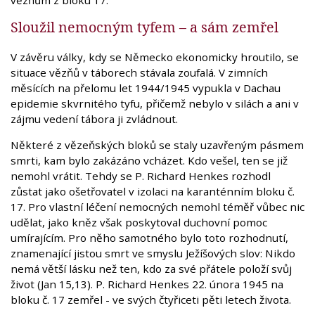
vězňům z bloku 17.
Sloužil nemocným tyfem – a sám zemřel
V závěru války, kdy se Německo ekonomicky hroutilo, se
situace vězňů v táborech stávala zoufalá. V zimních
měsících na přelomu let 1944/1945 vypukla v Dachau
epidemie skvrnitého tyfu, přičemž nebylo v silách a ani v
zájmu vedení tábora ji zvládnout.
Některé z vězeňských bloků se staly uzavřeným pásmem
smrti, kam bylo zakázáno vcházet. Kdo vešel, ten se již
nemohl vrátit. Tehdy se P. Richard Henkes rozhodl
zůstat jako ošetřovatel v izolaci na karanténním bloku č.
17. Pro vlastní léčení nemocných nemohl téměř vůbec nic
udělat, jako kněz však poskytoval duchovní pomoc
umírajícím. Pro něho samotného bylo toto rozhodnutí,
znamenající jistou smrt ve smyslu Ježíšových slov: Nikdo
nemá větší lásku než ten, kdo za své přátele položí svůj
život (Jan 15,13). P. Richard Henkes 22. února 1945 na
bloku č. 17 zemřel - ve svých čtyřiceti pěti letech života.