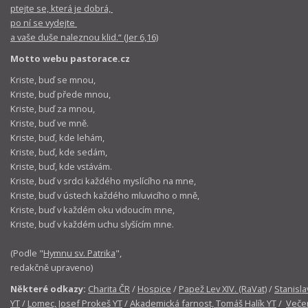
ptejte se, která je dobrá,
po ní se vydejte
a vaše duše naleznou klid.“ (Jer 6,16)
Motto webu pastorace.cz
Kriste, buď se mnou,
Kriste, buď přede mnou,
Kriste, buď za mnou,
Kriste, buď ve mně.
Kriste, buď, kde lehám,
Kriste, buď, kde sedám,
Kriste, buď, kde vstávám.
Kriste, buď v srdci každého myslícího na mne,
Kriste, buď v ústech každého mluvicího o mně,
Kriste, buď v každém oku vidoucím mne,
Kriste, buď v každém uchu slyšícím mne.
(Podle "
Hymnu sv. Patrika
",
redakčně upraveno)
Některé odkazy:
Charita ČR
/
Hospice
/
Papež Lev XIV. (RaVat)
/
Stanisla
YT
/
Lomec, Josef Prokeš YT
/
Akademická farnost, Tomáš Halík YT
/
Večer