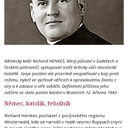
Německý kněz Richard HENKES, který působil v Sudetech a
českém pohraničí, vystupoval ostře kriticky vůči nacistické
totalitě. Svoje poslání ale prioritně nespatřoval v boji proti
režimu, nýbrž ve výchově věřících k opravdovému životu z
víry a k odvaze o víře svědčit. Definitivní příčinou jeho
zatčení se stalo postní kázání v Branicích 12. března 1943.
Němec, katolík, řeholník
Richard Henkes pocházel z porýnského regionu
Westerwald, kde se narodil v malé vesnici Ruppach (nyní