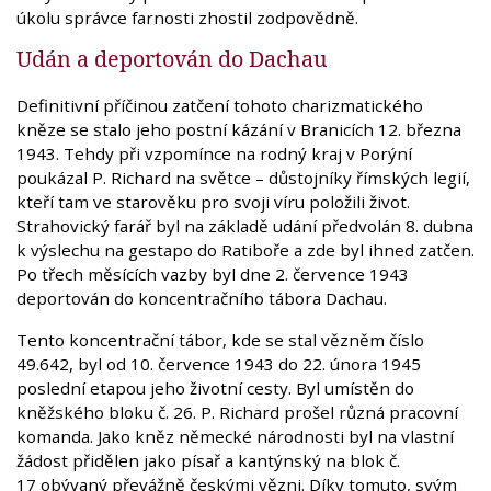
úkolu správce farnosti zhostil zodpovědně.
Udán a deportován do Dachau
Definitivní příčinou zatčení tohoto charizmatického
kněze se stalo jeho postní kázání v Branicích 12. března
1943. Tehdy při vzpomínce na rodný kraj v Porýní
poukázal P. Richard na světce – důstojníky římských legií,
kteří tam ve starověku pro svoji víru položili život.
Strahovický farář byl na základě udání předvolán 8. dubna
k výslechu na gestapo do Ratiboře a zde byl ihned zatčen.
Po třech měsících vazby byl dne 2. července 1943
deportován do koncentračního tábora Dachau.
Tento koncentrační tábor, kde se stal vězněm číslo
49.642, byl od 10. července 1943 do 22. února 1945
poslední etapou jeho životní cesty. Byl umístěn do
kněžského bloku č. 26. P. Richard prošel různá pracovní
komanda. Jako kněz německé národnosti byl na vlastní
žádost přidělen jako písař a kantýnský na blok č.
17 obývaný převážně českými vězni. Díky tomuto, svým