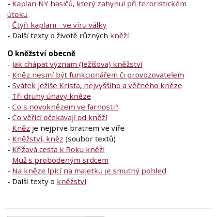
-
Kaplan NY hasičů, který zahynul při teroristickém
útoku
-
Čtyři kaplani - ve víru války
- Další texty o životě různých
kněží
O kněžství obecně
-
Jak chápat význam (Ježíšova) kněžství
-
Kněz nesmí být funkcionářem či provozovatelem
-
Svátek Ježíše Krista, nejvyššího a věčného kněze
-
Tři druhy únavy kněze
-
Co s novoknězem ve farnosti?
-
Co věřící očekávají od kněží
-
Kněz
je nejprve bratrem ve víře
-
Kněžství, kněz
(soubor textů)
-
Křížová cesta k Roku kněží
-
Muž s probodeným srdcem
-
Na kněze lpící na majetku je smutný pohled
- Další texty o
kněžství