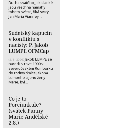
Ducha svatého, jak sladké
jsou všechna námahy
tohoto světa“, říká svatý
Jan Maria Vianney…
Sudetský kapucín
v konfliktu s
nacisty: P. Jakob
LUMPE OFMCap
Jakob LUMPE se
(2. 8. 2026)
narodil v rove 1900 v
severočeském Rumburku
do rodiny tkalce Jakoba
Lumpeho a jeho ženy
Marie, byl…
Co je to
Porciunkule?
(svátek Panny
Marie Andělské
2.8.)