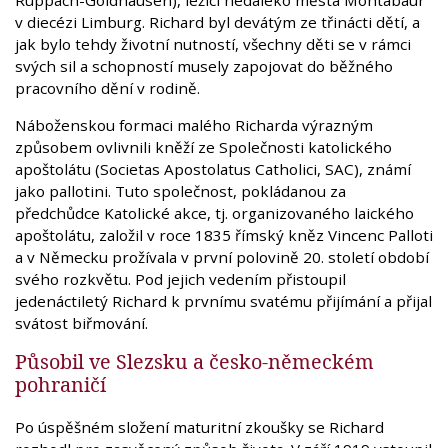
Ruppach-Goldhausen), ležící nedaleko města Montabaur
v diecézi Limburg. Richard byl devátým ze třinácti dětí, a
jak bylo tehdy životní nutností, všechny děti se v rámci
svých sil a schopností musely zapojovat do běžného
pracovního dění v rodině.
Náboženskou formaci malého Richarda výrazným
způsobem ovlivnili kněží ze Společnosti katolického
apoštolátu (Societas Apostolatus Catholici, SAC), známí
jako pallotini. Tuto společnost, pokládanou za
předchůdce Katolické akce, tj. organizovaného laického
apoštolátu, založil v roce 1835 římský kněz Vincenc Palloti
a v Německu prožívala v první polovině 20. století období
svého rozkvětu. Pod jejich vedením přistoupil
jedenáctiletý Richard k prvnímu svatému přijímání a přijal
svátost biřmování.
Působil ve Slezsku a česko-německém
pohraničí
Po úspěšném složení maturitní zkoušky se Richard