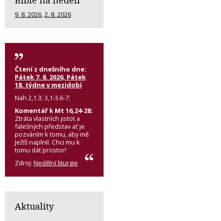
9. 8. 2026
,
2. 8. 2026
Čtení z dnešního dne:
Pátek 7. 8. 2026, Pátek
18. týdne v mezidobí
Nah 2,1.3; 3,1-3.6-7;
Komentář k Mt 16,24-28:
Ztráta vlastních jistot a
falešných představ ať je
pozváním k tomu, aby mě
Ježíš naplnil. Chci mu k
tomu dát prostor!
Zdroj:
Nedělní liturgie
Aktuality