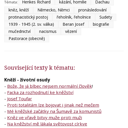
Henkes Richard
kázání, homilie
Dachau
Témata:
kněz, kněží
Německo, Němci
pronásledování
protinacistický postoj
řeholník, řeholnice
Sudety
1939 - 1945 (2. sv. válka)
Beran Josef
biografie
mučednictví
nacismus
vězení
Pastorace (obecně)
Související texty k tématu:
Kněží - životní osudy
-
Bože, že já blbec nejsem normální člověk
!
-
Facka za rozhodnutí ke kněžství
-
Josef Toufar
-
Proti totalitám lze bojovat i jinak než mečem
-
Mé kněžské začátky na Šumavě za komunistů
-
Kněz ve vřavě bitvy muže proti muži
-
Na kněžství mě lákala světovost církve