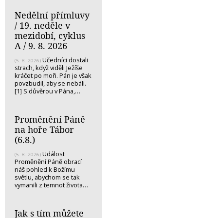
Nedělní přímluvy
/ 19. neděle v
mezidobí, cyklus
A / 9. 8. 2026
Učedníci dostali
(5. 8. 2026)
strach, když viděli Ježíše
kráčet po moři. Pán je však
povzbudil, aby se nebáli.
[1] S důvěrou v Pána,…
Proměnění Páně
na hoře Tábor
(6.8.)
Událost
(5. 8. 2026)
Proměnění Páně obrací
náš pohled k Božímu
světlu, abychom se tak
vymanili z temnot života…
Jak s tím můžete