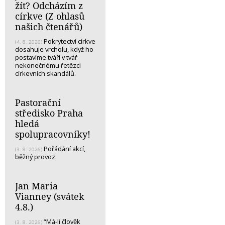
žít? Odcházím z
církve (Z ohlasů
našich čtenářů)
Pokrytectví církve
(4. 8. 2026)
dosahuje vrcholu, když ho
postavíme tváří v tvář
nekonečnému řetězci
církevních skandálů.
Pastorační
středisko Praha
hledá
spolupracovníky!
Pořádání akcí,
(3. 8. 2026)
běžný provoz.
Jan Maria
Vianney (svátek
4.8.)
“Má-li člověk
(3. 8. 2026)