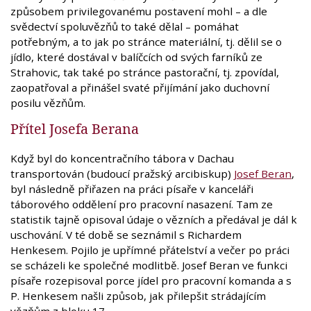
způsobem privilegovanému postavení mohl – a dle
svědectví spoluvězňů to také dělal – pomáhat
potřebným, a to jak po stránce materiální, tj. dělil se o
jídlo, které dostával v balíčcích od svých farníků ze
Strahovic, tak také po stránce pastorační, tj. zpovídal,
zaopatřoval a přinášel svaté přijímání jako duchovní
posilu vězňům.
Přítel Josefa Berana
Když byl do koncentračního tábora v Dachau
transportován (budoucí pražský arcibiskup)
Josef Beran
,
byl následně přiřazen na práci písaře v kanceláři
táborového oddělení pro pracovní nasazení. Tam ze
statistik tajně opisoval údaje o vězních a předával je dál k
uschování. V té době se seznámil s Richardem
Henkesem. Pojilo je upřímné přátelství a večer po práci
se scházeli ke společné modlitbě. Josef Beran ve funkci
písaře rozepisoval porce jídel pro pracovní komanda a s
P. Henkesem našli způsob, jak přilepšit strádajícím