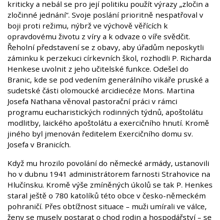
kriticky a nebál se pro její politiku použít výrazy „zločin a
zločinné jednání“. Svoje poslání prioritně nespatřoval v
boji proti režimu, nýbrž ve výchově věřících k
opravdovému životu z víry a k odvaze o víře svědčit.
Řeholní představení se z obavy, aby úřadům neposkytli
záminku k perzekuci církevních škol, rozhodli P. Richarda
Henkese uvolnit z jeho učitelské funkce. Odešel do
Branic, kde se pod vedením generálního vikáře pruské a
sudetské části olomoucké arcidiecéze Mons. Martina
Josefa Nathana věnoval pastorační práci v rámci
programu eucharistických rodinných týdnů, apoštolátu
modlitby, laického apoštolátu a exercičního hnutí. Kromě
jiného byl jmenován ředitelem Exercičního domu sv.
Josefa v Branicích.
Když mu hrozilo povolání do německé armády, ustanovili
ho v dubnu 1941 administrátorem farnosti Strahovice na
Hlučínsku. Kromě výše zmíněných úkolů se tak P. Henkes
staral ještě o 780 katolíků této obce v česko-německém
pohraničí. Přes obtížnost situace – muži umírali ve válce,
ženy se musely postarat o chod rodin a hospodářství – se