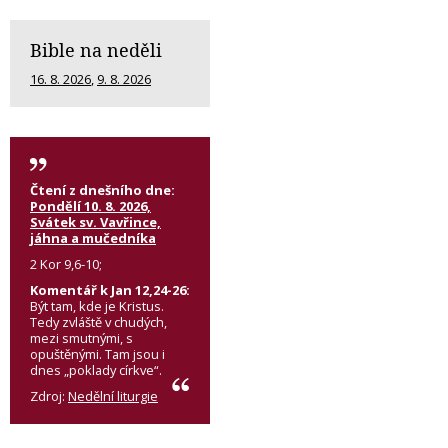
Bible na neděli
16. 8. 2026
,
9. 8. 2026
Čtení z dnešního dne:
Pondělí 10. 8. 2026,
Svátek sv. Vavřince,
jáhna a mučedníka
2 Kor 9,6-10;
Komentář k Jan 12,24-26:
Být tam, kde je Kristus.
Tedy zvláště v chudých,
mezi smutnými, s
opuštěnými. Tam jsou i
dnes „poklady církve“.
Zdroj:
Nedělní liturgie