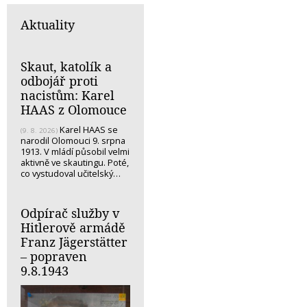
Aktuality
Skaut, katolík a
odbojář proti
nacistům: Karel
HAAS z Olomouce
Karel HAAS se
(9. 8. 2026)
narodil Olomouci 9. srpna
1913. V mládí působil velmi
aktivně ve skautingu. Poté,
co vystudoval učitelský…
Odpírač služby v
Hitlerově armádě
Franz Jägerstätter
– popraven
9.8.1943