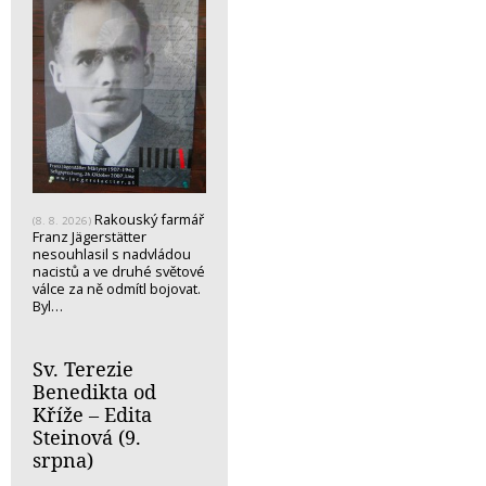
Rakouský farmář
(8. 8. 2026)
Franz Jägerstätter
nesouhlasil s nadvládou
nacistů a ve druhé světové
válce za ně odmítl bojovat.
Byl…
Sv. Terezie
Benedikta od
Kříže – Edita
Steinová (9.
srpna)