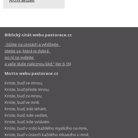
Archiv aktualit
Biblický citát webu pastorace.cz
„Stůjte na cestách a vyhlížejte,
ptejte se, která je dobrá,
po ní se vydejte
a vaše duše naleznou klid.“ (Jer 6,16)
Motto webu pastorace.cz
Kriste, buď se mnou,
Kriste, buď přede mnou,
Kriste, buď za mnou,
Kriste, buď ve mně.
Kriste, buď, kde lehám,
Kriste, buď, kde sedám,
Kriste, buď, kde vstávám.
Kriste, buď v srdci každého myslícího na mne,
Kriste, buď v ústech každého mluvicího o mně,