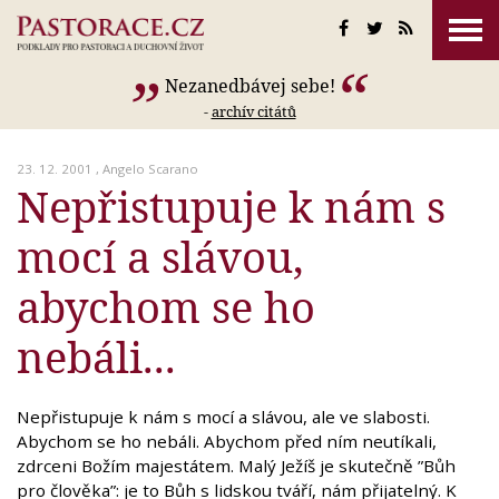
Nezanedbávej sebe!
-
archív citátů
23. 12. 2001 ,
Angelo Scarano
Nepřistupuje k nám s
mocí a slávou,
abychom se ho
nebáli...
Nepřistupuje k nám s mocí a slávou, ale ve slabosti.
Abychom se ho nebáli. Abychom před ním neutíkali,
zdrceni Božím majestátem. Malý Ježíš je skutečně ”Bůh
pro člověka”: je to Bůh s lidskou tváří, nám přijatelný. K