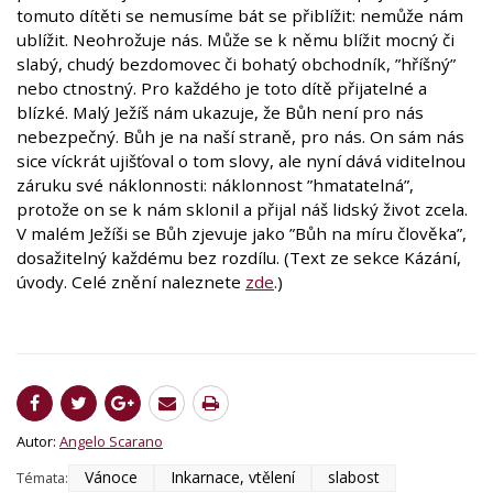
tomuto dítěti se nemusíme bát se přiblížit: nemůže nám
ublížit. Neohrožuje nás. Může se k němu blížit mocný či
slabý, chudý bezdomovec či bohatý obchodník, ”hříšný”
nebo ctnostný. Pro každého je toto dítě přijatelné a
blízké. Malý Ježíš nám ukazuje, že Bůh není pro nás
nebezpečný. Bůh je na naší straně, pro nás. On sám nás
sice víckrát ujišťoval o tom slovy, ale nyní dává viditelnou
záruku své náklonnosti: náklonnost ”hmatatelná”,
protože on se k nám sklonil a přijal náš lidský život zcela.
V malém Ježíši se Bůh zjevuje jako ”Bůh na míru člověka”,
dosažitelný každému bez rozdílu. (Text ze sekce Kázání,
úvody. Celé znění naleznete
zde
.)
Autor:
Angelo Scarano
Vánoce
Inkarnace, vtělení
slabost
Témata: