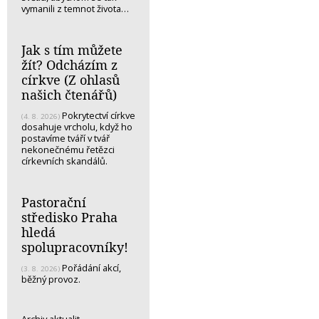
vymanili z temnot života…
Jak s tím můžete
žít? Odcházím z
církve (Z ohlasů
našich čtenářů)
Pokrytectví církve
(4. 8. 2026)
dosahuje vrcholu, když ho
postavíme tváří v tvář
nekonečnému řetězci
církevních skandálů.
Pastorační
středisko Praha
hledá
spolupracovníky!
Pořádání akcí,
(3. 8. 2026)
běžný provoz.