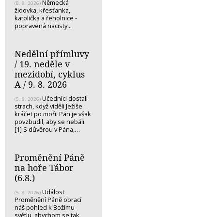
Německá
(8. 8. 2026)
židovka, křesťanka,
katolička a řeholnice -
popravená nacisty...
Nedělní přímluvy
/ 19. neděle v
mezidobí, cyklus
A / 9. 8. 2026
Učedníci dostali
(5. 8. 2026)
strach, když viděli Ježíše
kráčet po moři. Pán je však
povzbudil, aby se nebáli.
[1] S důvěrou v Pána,…
Proměnění Páně
na hoře Tábor
(6.8.)
Událost
(5. 8. 2026)
Proměnění Páně obrací
náš pohled k Božímu
světlu, abychom se tak