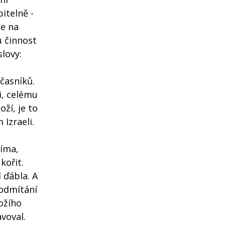
itelně -
se na
u činnost
slovy:
učasníků.
i, celému
ží, je to
Izraeli.
Říma,
kořit.
 ďábla. A
 odmítání
Božího
voval.