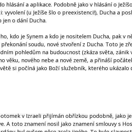
 hlásání a aplikace. Podobně jako v hlásání o Ježíšov
i: vyvolení (u Ježíše šlo o preexistenci!), Ducha a posl
 jen o dání Ducha.
 toho, kdo je Synem a kdo je nositelem Ducha, pak v n
 překonání soudu, nové stvoření z Ducha. Toto je zř
idním pohledům na budoucnost (zkáza světa, zánik v
ého věku, nového nebe a nové země, a přináší počáte
větě si počíná jako Boží služebník, kterého ukázalo
otomek v Izraeli přijímán obřízkou podobně, jako j
kve. A toto znamení nosil jako znamení smlouvy s H
 Jordánu byl ovšem něco zcela jiného. To bylo slavnost