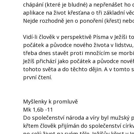
chápání (které je bludné) a nepřenášet ho do
aplikace na život křesťana o tři základní věc
Nejde rozhodně jen o ponoření (křest) nebo
Vidí-li člověk v perspektivě Písma v Ježíši
počátek a původce nového života v lidstvu,
třeba dnes stavět proti množícím se morb
Ježíš přichází jako počátek a původce nov
tohoto světa a do těchto dějin. A v tomto s
první čtení.
Myšlenky k promluvě
Mk 1,6b -11
Do společenství národa a víry byl mužský p
křtem člověk přijímán do společenství cír
po celý život na svém těle. Ježíšův křest v