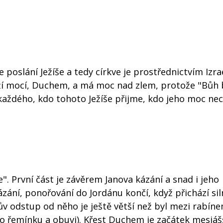
 poslání Ježíše a tedy církve je prostřednictvím Izra
ží mocí, Duchem, a má moc nad zlem, protože "Bůh b
každého, kdo tohoto Ježíše přijme, kdo jeho moc ne
ie". První část je závěrem Janova kázání a snad i jeho
zání, ponořování do Jordánu končí, když přichází siln
anův odstup od něho je ještě větší než byl mezi rabín
 o řemínku a obuvi). Křest Duchem je začátek mesiá