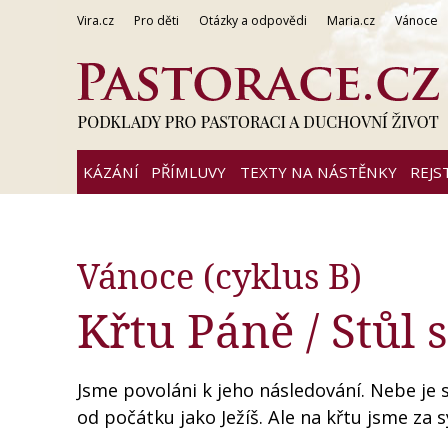
Vira.cz
Pro děti
Otázky a odpovědi
Maria.cz
Vánoce
KÁZÁNÍ
PŘÍMLUVY
TEXTY NA NÁSTĚNKY
REJS
Vánoce (cyklus B)
Křtu Páně / Stůl 
Jsme povoláni k jeho následování. Nebe je st
od počátku jako Ježíš. Ale na křtu jsme za sy