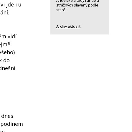
Andělské a tedy i andělů
i jde i u
strážných slavený podle
staré…
ání.
Archiv aktualit
ěm vidí
ejmě
šeho).
k do
 dnešní
e dnes
ospodinem
ní