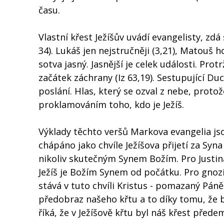
času.
Vlastní křest Ježíšův uvádí evangelisty, zd
34). Lukáš jen nejstručněji (3,21), Matouš 
sotva jasný. Jasnější je celek události. Pr
začátek záchrany (Iz 63,19). Sestupující Du
poslání. Hlas, který se ozval z nebe, proto
proklamováním toho, kdo je Ježíš.
Výklady těchto veršů Markova evangelia jsou
chápáno jako chvíle Ježíšova přijetí za Syna
nikoliv skutečným Synem Božím. Pro Justina 
Ježíš je Božím Synem od počátku. Pro gnozi
stává v tuto chvíli Kristus - pomazaný Páně 
předobraz našeho křtu a to díky tomu, že
říká, že v Ježíšově křtu byl náš křest před