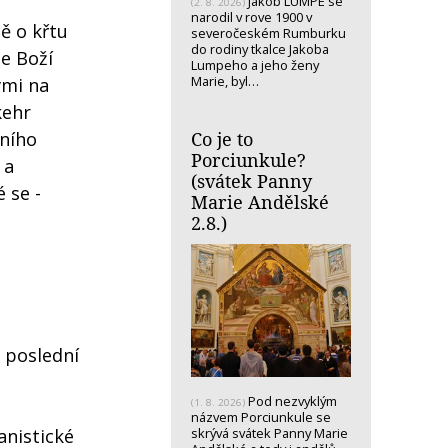
Jakob LUMPE se
(2. 8. 2026)
narodil v rove 1900 v
ě o křtu
severočeském Rumburku
do rodiny tkalce Jakoba
je Boží
Lumpeho a jeho ženy
Marie, byl…
ými na
kehr
Co je to
dního
Porciunkule?
 a
(svátek Panny
 se -
Marie Andělské
2.8.)
a poslední
Pod nezvyklým
(1. 8. 2026)
názvem Porciunkule se
anistické
skrývá svátek Panny Marie