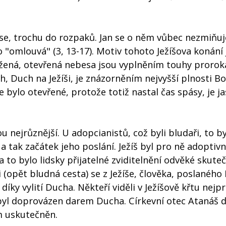
á se, trochu do rozpaků. Jan se o něm vůbec nezmiňuje
ho "omlouvá" (3, 13-17). Motiv tohoto Ježíšova konání
otržená, otevřená nebesa jsou vyplněním touhy prorok
ch, Duch na Ježíši, je znázorněním nejvyšší plnosti B
že bylo otevřené, protože totiž nastal čas spásy, je 
 nejrůznější. U adopcianistů, což byli bludaři, to b
 a tak začátek jeho poslání. Ježíš byl pro ně adoptiv
to bylo lidsky přijatelné zviditelnění odvěké skuteč
 (opět bludná cesta) se z Ježíše, člověka, poslanéh
díky vylití Ducha. Někteří viděli v Ježíšově křtu nejpr
 byl doprovázen darem Ducha. Církevní otec Atanáš 
em uskutečněn.