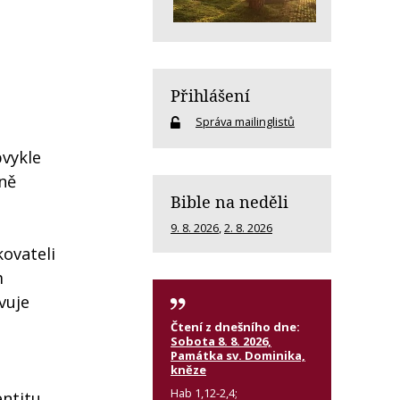
Přihlášení
Správa mailinglistů
bvykle
čně
Bible na neděli
9. 8. 2026
,
2. 8. 2026
ovateli
m
vuje
Čtení z dnešního dne:
Sobota 8. 8. 2026,
Památka sv. Dominika,
kněze
Hab 1,12-2,4;
entitu