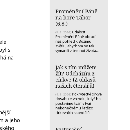
Proměnění Páně
na hoře Tábor
(6.8.)
Událost
(5. 8. 2026)
Proměnění Páně obrací
ele
náš pohled k Božímu
světlu, abychom se tak
yl s
vymanili z temnot života…
chá na
Jak s tím můžete
žít? Odcházím z
církve (Z ohlasů
našich čtenářů)
Pokrytectví církve
(4. 8. 2026)
dosahuje vrcholu, když ho
postavíme tváří v tvář
nekonečnému řetězci
ější,
církevních skandálů.
em a jeho
šského
Pastorační