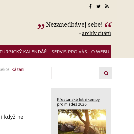
Nezanedbávej sebe!
-
archív citátů
ITURGICKÝ KALENDÁŘ
SERVIS PRO VÁS
O WEBU
Sekce:
Kázání
Křesťanské letní kempy
pro mládež 2026
 i když ne