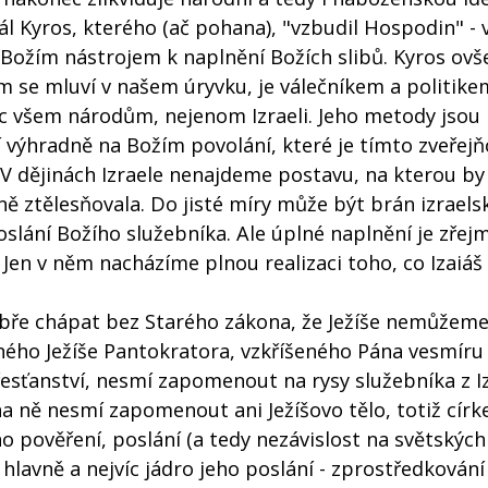
rál Kyros, kterého (ač pohana), "vzbudil Hospodin" - vi
e, Božím nástrojem k naplnění Božích slibů. Kyros ov
se mluví v našem úryvku, je válečníkem a politikem
oc všem národům, nejenom Izraeli. Jeho metody jsou
jí výhradně na Božím povolání, které je tímto zveřej
 V dějinách Izraele nenajdeme postavu, na kterou by
ně ztělesňovala. Do jisté míry může být brán izraels
slání Božího služebníka. Ale úplné naplnění je zřej
i. Jen v něm nacházíme plnou realizaci toho, co Izaiáš
obře chápat bez Starého zákona, že Ježíše nemůžeme
eného Ježíše Pantokratora, vzkříšeného Pána vesmíru 
 křesťanství, nesmí zapomenout na rysy služebníka z I
a ně nesmí zapomenout ani Ježíšovo tělo, totiž círk
ího pověření, poslání (a tedy nezávislost na světskýc
e hlavně a nejvíc jádro jeho poslání - zprostředkován