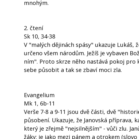
mnohým.
2. čtení
Sk 10, 34-38
V "malých dějinách spásy" ukazuje Lukáš, že
určeno všem národům. Ježíš je vybaven Bo
ním". Proto skrze něho nastává pokoj pro 
sebe působit a tak se zbaví moci zla.
Evangelium
Mk 1, 6b-11
Verše 7-8 a 9-11 jsou dvě části, dvě "histor
působení. Ukazuje, že Janovská příprava, ká
který je zřejmě "nejsilnějším" - vůči zlu. J
žáky: je jako mezi pánem a otrokem (slovo