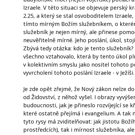
Izraele. V této situaci se objevuje perský k
2.25, a který se stal osvoboditelem Izrael
tímto mírným Božím služebníkem, o kterém 
služebník je nejen mírný, ale přinese pom
neuvěřitelně mírné. Jeho poslání, úkol, sto
Zbývá tedy otázka: kdo je tento služebník?
všechno vztahovalo, která by tento úkol pl
v kolektivním smyslu jako nositel tohoto po
vyvrcholení tohoto poslání Izraele - v Ježíš
Je zde opět zřejmé, že Nový zákon nelze d
od Židovství, z něhož vyšel. I obrazy vyvýš
budoucnosti, jak je přineslo rozvíjející se
které ostatně přejímá i evangelium. A tak n
tyto rysy má zviditelňovat: jak jistotu Bož
prostředcích), tak i mírnost služebníka, al