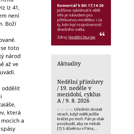
Komentář k Mt 17,14-20:
z Iz 41,
Ježíšovo vybídnutí k větší
šem není
víře je návodem pro
přímluvnou modlitbu: i za
. Boží
ty, kdo trpí rozpolceností
dnešního světa.
Zdroj:
Nedělní liturgie
ňované.
 se toto
ký národ
Aktuality
mě až ve
 uvádí.
Nedělní přímluvy
/ 19. neděle v
 oddělit
mezidobí, cyklus
i
A / 9. 8. 2026
zaiáše,
Učedníci dostali
(5. 8. 2026)
ev, která
strach, když viděli Ježíše
kráčet po moři. Pán je však
h mocích a
povzbudil, aby se nebáli.
í spásy
[1] S důvěrou v Pána,…