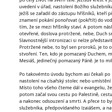
uvedení v úřad, nastolení Božího služebník
Ježíš se zařadil do zástupu hříšníků, kteří př
znamení pokání ponořovat (pokřtít) do vod J
tím, že se mezi hříšníky staví. A potom nás
otevřené, doslova protržené, nebe, Duch sn
Slavnostnější intronizaci si nelze představ
Protržené nebe, to byl sen proroků, je to 
stvoření. Ten, kdo je pomazaný Duchem, má 
Mesiáš, jedinečný pomazaný Páně. Je to milo
Po takovémto úvodu bychom asi čekali po li
nastolení na císařský stolec nebo umístění 
Místo toho všeho čteme dál v evangeliu, ž
potom začal svou cestu po Palestině, cest
a nakonec odsouzení a smrti. A přece to byl
služebníka, předpovídaného Izaiášem, a na n