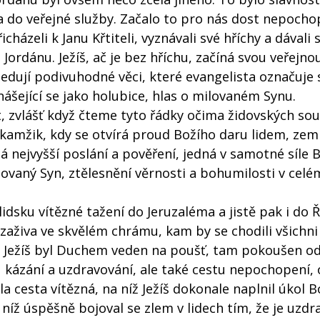
a do veřejné služby. Začalo to pro nás dost nepochop
icházeli k Janu Křtiteli, vyznávali své hříchy a dávali 
ordánu. Ježíš, ač je bez hříchu, začíná svou veřejno
ledují podivuhodné věci, které evangelista označuje 
ášející se jako holubice, hlas o milovaném Synu.
it, zvlášť když čteme tyto řádky očima židovských so
okamžik, kdy se otvírá proud Božího daru lidem, zem
nejvyšší poslání a pověření, jedná v samotné síle Bo
vaný Syn, ztělesnění věrnosti a bohumilosti v celém 
dsku vítězné tažení do Jeruzaléma a jistě pak i do 
zaživa ve skvělém chrámu, kam by se chodili všichni 
e Ježíš byl Duchem veden na poušť, tam pokoušen od
u kázání a uzdravování, ale také cestu nepochopení,
a cesta vítězná, na níž Ježíš dokonale naplnil úkol 
íž úspěšně bojoval se zlem v lidech tím, že je uzdra