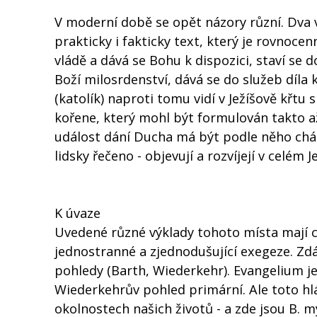
V moderní době se opět názory různí. Dva vý
prakticky i fakticky text, který je rovnoce
vládě a dává se Bohu k dispozici, staví se
Boží milosrdenství, dává se do služeb díla 
(katolík) naproti tomu vidí v Ježíšově křt
kořene, který mohl být formulován takto až 
událost dání Ducha má být podle něho chápá
lidsky řečeno - objevují a rozvíjejí v celém J
K úvaze
Uvedené různé výklady tohoto místa mají 
jednostranné a zjednodušující exegeze. Zdá
pohledy (Barth, Wiederkehr). Evangelium je
Wiederkehrův pohled primární. Ale toto hl
okolnostech našich životů - a zde jsou B. m