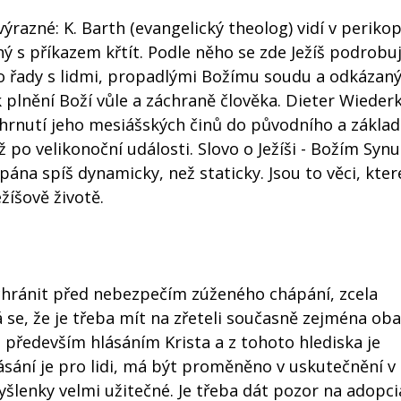
razné: K. Barth (evangelický theolog) vidí v perikop
nný s příkazem křtít. Podle něho se zde Ježíš podrobu
 do řady s lidmi, propadlými Božímu soudu a odkázan
k plnění Boží vůle a záchraně člověka. Dieter Wieder
u shrnutí jeho mesiášských činů do původního a zákla
po velikonoční události. Slovo o Ježíši - Božím Synu
na spíš dynamicky, než staticky. Jsou to věci, které
ežíšově životě.
chránit před nebezpečím zúženého chápání, zcela
 se, že je třeba mít na zřeteli současně zejména ob
 především hlásáním Krista a z tohoto hlediska je
ásání je pro lidi, má být proměněno v uskutečnění v
yšlenky velmi užitečné. Je třeba dát pozor na adopci