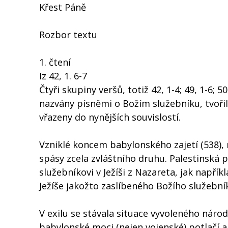
Křest Páně
Rozbor textu
1. čtení
Iz 42, 1. 6-7
Čtyři skupiny veršů, totiž 42, 1-4; 49, 1-6; 5
nazvány písněmi o Božím služebníku, tvoři
vřazeny do nynějších souvislostí.
Vzniklé koncem babylonského zajetí (538),
spásy zcela zvláštního druhu. Palestinská 
služebníkovi v Ježíši z Nazareta, jak napřík
Ježíše jakožto zaslíbeného Božího služebník
V exilu se stávala situace vyvoleného náro
babylonské moci (nejen vojenské) potlačí a