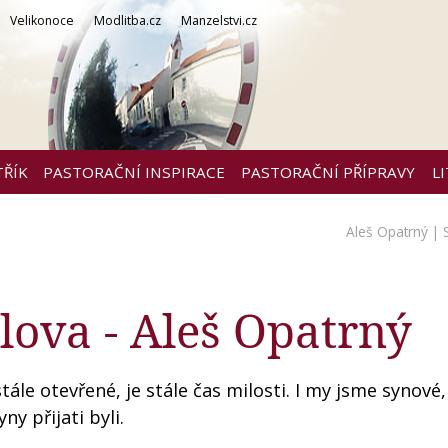
Velikonoce
Modlitba.cz
Manzelstvi.cz
TŘÍK
PASTORAČNÍ INSPIRACE
PASTORAČNÍ PŘÍPRAVY
L
Aleš Opatrný
| 
slova - Aleš Opatrný
ále otevřené, je stále čas milosti. I my jsme synové,
ny přijati byli.