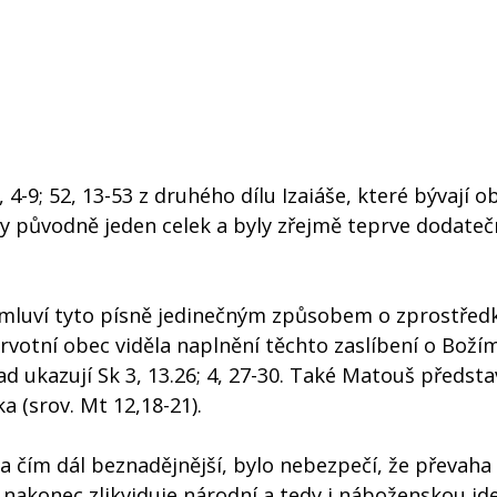
0, 4-9; 52, 13-53 z druhého dílu Izaiáše, které bývají o
ly původně jeden celek a byly zřejmě teprve dodate
 mluví tyto písně jedinečným způsobem o zprostředk
prvotní obec viděla naplnění těchto zaslíbení o Boží
lad ukazují Sk 3, 13.26; 4, 27-30. Také Matouš předsta
a (srov. Mt 12,18-21).
da čím dál beznadějnější, bylo nebezpečí, že převaha
 nakonec zlikviduje národní a tedy i náboženskou id