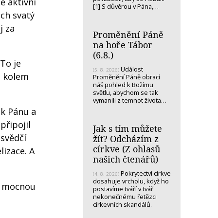
ě aktivní
[1] S důvěrou v Pána,…
uch svatý
j za
Proměnění Páně
na hoře Tábor
(6.8.)
To je
Událost
(5. 8. 2026)
o kolem
Proměnění Páně obrací
náš pohled k Božímu
světlu, abychom se tak
vymanili z temnot života…
 k Pánu a
připojil
Jak s tím můžete
esvědčí
žít? Odcházím z
církve (Z ohlasů
lizace. A
našich čtenářů)
Pokrytectví církve
(4. 8. 2026)
dosahuje vrcholu, když ho
 s mocnou
postavíme tváří v tvář
nekonečnému řetězci
církevních skandálů.