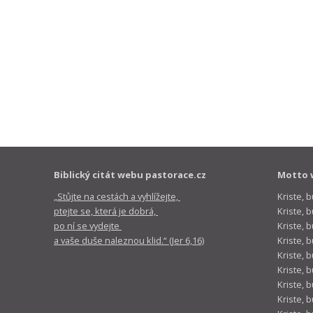
Biblický citát webu pastorace.cz
Motto 
„Stůjte na cestách a vyhlížejte,
Kriste, 
ptejte se, která je dobrá,
Kriste,
po ní se vydejte
Kriste, 
a vaše duše naleznou klid.“ (Jer 6,16)
Kriste, 
Kriste, 
Kriste, 
Kriste, 
Kriste, 