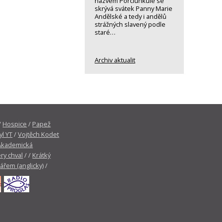
názvem Porciunkule se
skrývá svátek Panny Marie
Andělské a tedy i andělů
strážných slavený podle
staré…
Archiv aktualit
/
Hospice
/
Papež
yl YT
/
Vojtěch Kodet
Akademická
ry chval
/ /
Krátký
tářem (anglicky)
/