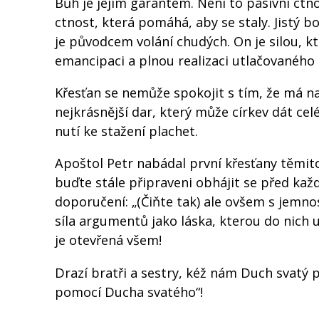
Bůh je jejím garantem. Není to pasivní ctno
ctnost, která pomáhá, aby se staly. Jistý 
je původcem volání chudých. On je silou, k
emancipaci a plnou realizaci utlačovaného l
Křesťan se nemůže spokojit s tím, že má nad
nejkrásnější dar, který může církev dát cel
nutí ke stažení plachet.
Apoštol Petr nabádal první křesťany těmito
buďte stále připraveni obhájit se před kaž
doporučení: „(Čiňte tak) ale ovšem s jemnost
síla argumentů jako láska, kterou do nich u
je otevřená všem!
Drazí bratři a sestry, kéž nám Duch svatý
pomocí Ducha svatého“!