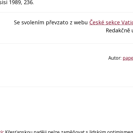
isi 1989, 236.
Se svolením převzato z webu
České sekce Vat
Redakčně 
Autor:
pape
íc
Křesťanskou naději nelze zaměňovat s lidským optimismem,