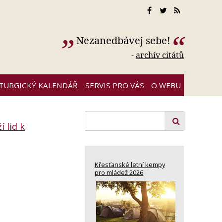
Nezanedbávej sebe!
-
archív citátů
ITURGICKÝ KALENDÁŘ
SERVIS PRO VÁS
O WEBU
 lid k
Křesťanské letní kempy
pro mládež 2026