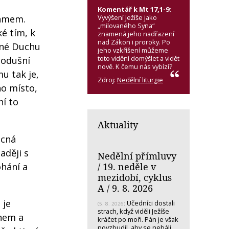
Komentář k Mt 17,1-9:
Vyvýšení Ježíše jako
namem.
„milovaného Syna“
é tím, k
znamená jeho nadřazení
nad Zákon i proroky. Po
vané Duchu
jeho vzkříšení můžeme
toto vidění domýšlet a vidět
todušní
nově. K čemu nás vybízí?
mu tak je,
Zdroj:
Nedělní liturgie
ho místo,
ní to
Aktuality
ácná
aději s
Nedělní přímluvy
/ 19. neděle v
ohání a
mezidobí, cyklus
A / 9. 8. 2026
 je
Učedníci dostali
(5. 8. 2026)
strach, když viděli Ježíše
ohem a
kráčet po moři. Pán je však
povzbudil, aby se nebáli.