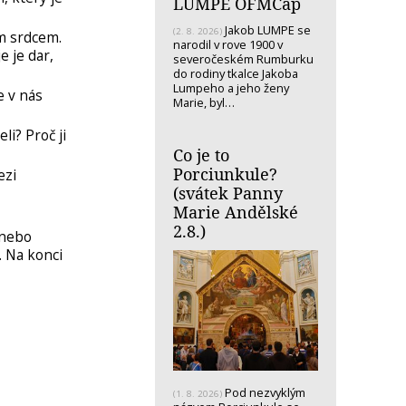
LUMPE OFMCap
Jakob LUMPE se
(2. 8. 2026)
m srdcem.
narodil v rove 1900 v
e je dar,
severočeském Rumburku
do rodiny tkalce Jakoba
Lumpeho a jeho ženy
e v nás
Marie, byl…
li? Proč ji
Co je to
Porciunkule?
ezi
(svátek Panny
Marie Andělské
2.8.)
 nebo
o. Na konci
Pod nezvyklým
(1. 8. 2026)