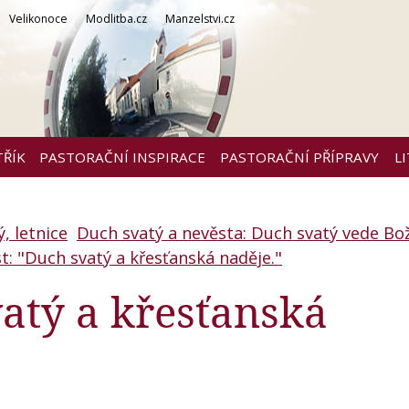
Velikonoce
Modlitba.cz
Manzelstvi.cz
TŘÍK
PASTORAČNÍ INSPIRACE
PASTORAČNÍ PŘÍPRAVY
L
, letnice
Duch svatý a nevěsta: Duch svatý vede Boží
st: "Duch svatý a křesťanská naděje."
vatý a křesťanská