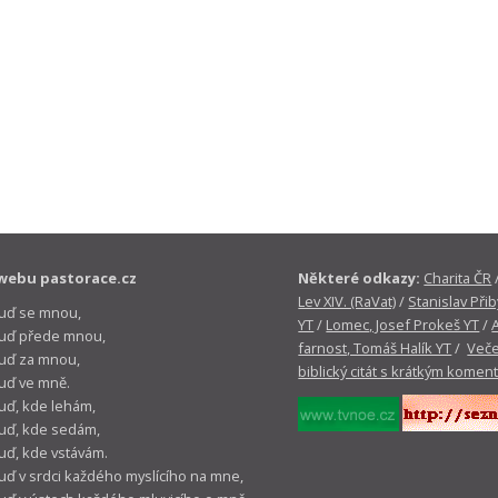
webu pastorace.cz
Některé odkazy:
Charita ČR
Lev XIV. (RaVat)
/
Stanislav Přib
buď se mnou,
YT
/
Lomec, Josef Prokeš YT
/
 buď přede mnou,
farnost, Tomáš Halík YT
/
Veče
buď za mnou,
biblický citát s krátkým komen
buď ve mně.
buď, kde lehám,
buď, kde sedám,
buď, kde vstávám.
buď v srdci každého myslícího na mne,