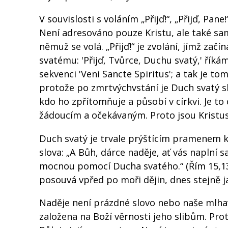
V souvislosti s voláním „Přijď!“, „Přijď, P
Není adresováno pouze Kristu, ale také sa
němuž se volá. „Přijď!“ je zvolání, jímž z
svatému: 'Přijď, Tvůrce, Duchu svatý,' říká
sekvenci 'Veni Sancte Spiritus'; a tak je t
protože po zmrtvýchvstání je Duch svatý sk
kdo ho zpřítomňuje a působí v církvi. Je to o
žádoucím a očekávaným. Proto jsou Kristus 
Duch svatý je trvale prýštícím pramenem k
slova: „A Bůh, dárce naděje, ať vás naplní s
mocnou pomocí Ducha svatého.“ (Řím 15,13). 
posouvá vpřed po moři dějin, dnes stejně j
Naděje není prázdné slovo nebo naše mlhavé 
založena na Boží věrnosti jeho slibům. Pro