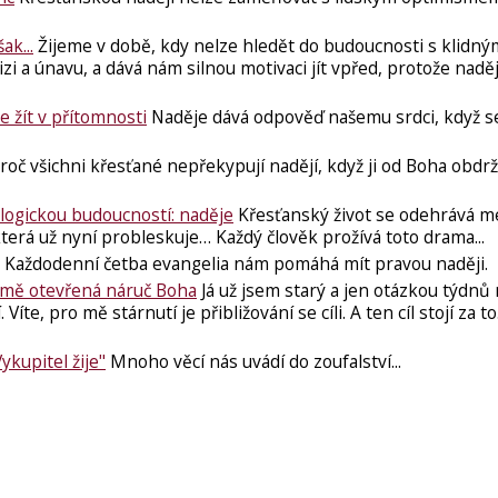
ak...
Žijeme v době, kdy nelze hledět do budoucnosti s klidný
i a únavu, a dává nám silnou motivaci jít vpřed, protože naděj
e žít v přítomnosti
Naděje dává odpověď našemu srdci, ​když s
roč všichni křesťané nepřekypují nadějí, když ji od Boha obdrže
logickou budoucností: naděje
Křesťanský život se odehrává m
erá už nyní probleskuje… Každý člověk prožívá toto drama...
Každodenní četba evangelia nám pomáhá mít pravou naději.
 mě otevřená náruč Boha
Já už jsem starý a jen otázkou týdnů
íte, pro mě stárnutí je přibližování se cíli. A ten cíl stojí za t
ykupitel žije"
Mnoho věcí nás uvádí do zoufalství...