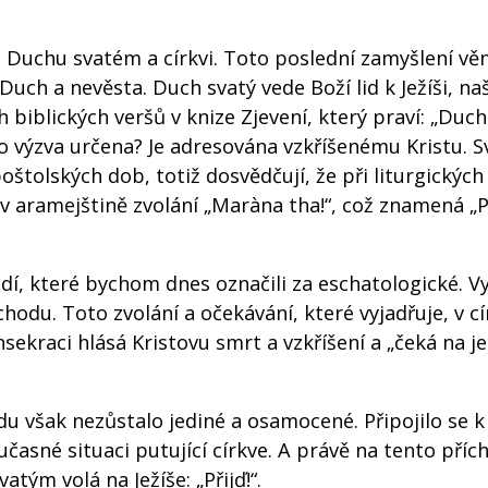
 o Duchu svatém a církvi. Toto poslední zamyšlení v
Duch a nevěsta. Duch svatý vede Boží lid k Ježíši, naš
biblických veršů v knize Zjevení, který praví: „Duch
 tato výzva určena? Je adresována vzkříšenému Kristu. S
poštolských dob, totiž dosvědčují, že při liturgických
 aramejštině zvolání „Maràna tha!“, což znamená „Př
adí, které bychom dnes označili za eschatologické. V
hodu. Toto zvolání a očekávání, které vyjadřuje, v cí
nsekraci hlásá Kristovu smrt a vzkříšení a „čeká na j
u však nezůstalo jediné a osamocené. Připojilo se 
časné situaci putující církve. A právě na tento příc
ým volá na Ježíše: „Přijď!“.