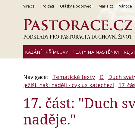
Vira.cz
Pro děti
Otázky a odpovědi
Maria.cz
Vánoce
KÁZÁNÍ
PŘÍMLUVY
TEXTY NA NÁSTĚNKY
REJS
Navigace:
Tematické texty
D
Duch svatý
Ježíši, naší naději - cyklus katechezí
17. čá
17. část: "Duch s
naděje."