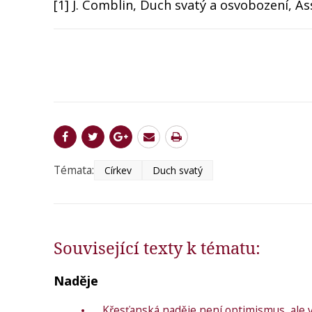
[1] J. Comblin, Duch svatý a osvobození, Ass
Témata:
Církev
Duch svatý
Související texty k tématu:
Naděje
Křesťanská naděje není optimismus, ale v