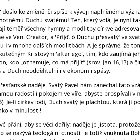
ane!“ došlo ke změně, či spíše k vývoji naplněnému výz
motnému Duchu svatému! Ten, který volá, je nyní tak
ačínají téměř všechny hymny a modlitby církve adreso
me ve Veni Creator, a 'Přijď, ó Duchu přesvatý' ve sva
omu i v mnoha dalších modlitbách. A je správné, že to
utečným Kristovým 'alter ego', tím, kdo zaujímá je
n, kdo „oznamuje, co má přijít“ (srov. Jan 16,13) a či
a Duch neoddělitelní i v ekonomii spásy.
řesťanské naděje. Svatý Pavel nám zanechal tato vz
amou radostí i pokojem ve víře, abyste prospívali v n
Je-li církev lodí, Duch svatý je plachtou, která ji p
ako v minulosti!
přání, aby se věci dařily: naděje je jistota, protože
to se nazývá teologální ctností: je totiž vnuknuta B