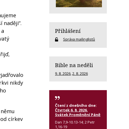
ěnujeme
í naději“.
 a
Přihlášení
vatý
Správa mailinglistů
ijď,
Bible na neděli
9. 8. 2026
,
2. 8. 2026
yjadřovalo
rkvi nikdy
eho
Čtení z dnešního dne:
Čtvrtek 6. 8. 2026,
k němu
Svátek Proměnění Páně
hod církev
Dan 7,9-10.13-14; 2 Petr
1,16-19