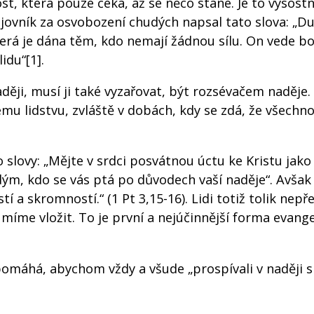
st, která pouze čeká, až se něco stane. Je to výsostn
bojovník za osvobození chudých napsal tato slova: „D
terá je dána těm, kdo nemají žádnou sílu. On vede bo
idu“[1].
ěji, musí ji také vyzařovat, být rozsévačem naděje. 
ému lidstvu, zvláště v dobách, kdy se zdá, že všechn
 slovy: „Mějte v srdci posvátnou úctu ke Kristu jako
dým, kdo se vás ptá po důvodech vaší naděje“. Avšak 
í a skromností.“ (1 Pt 3,15-16). Lidi totiž tolik nepř
míme vložit. To je první a nejúčinnější forma evange
 pomáhá, abychom vždy a všude „prospívali v naději