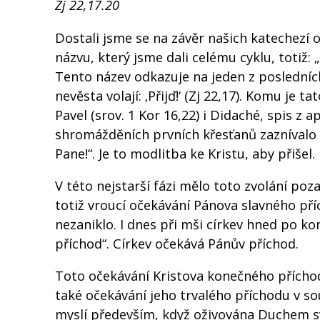
Zj 22,17.20
Dostali jsme se na závěr našich katechezí
názvu, který jsme dali celému cyklu, totiž: „
Tento název odkazuje na jeden z posledních 
nevěsta volají: ‚Přijď!‘ (Zj 22,17). Komu je
Pavel (srov. 1 Kor 16,22) i Didaché, spis z a
shromážděních prvních křesťanů zaznívalo v
Pane!“. Je to modlitba ke Kristu, aby přišel.
V této nejstarší fázi mělo toto zvolání poz
totiž vroucí očekávání Pánova slavného příc
nezaniklo. I dnes při mši církev hned po ko
příchod“. Církev očekává Pánův příchod.
Toto očekávání Kristova konečného příchod
také očekávání jeho trvalého příchodu v sou
myslí především, když oživována Duchem svat