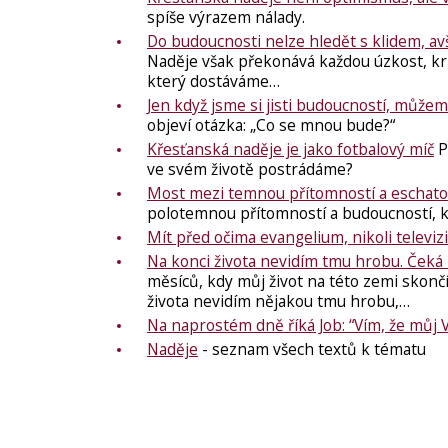
spíše výrazem nálady.
Do budoucnosti nelze hledět s klidem, avš
Naděje však překonává každou úzkost, kriz
který dostáváme…
Jen když jsme si jisti budoucností, můžem
objeví otázka: „Co se mnou bude?“
Křesťanská naděje je jako fotbalový míč
P
ve svém životě postrádáme?
Most mezi temnou přítomností a eschato
polotemnou přítomností a budoucností, kt
Mít před očima evangelium, nikoli televizi
Na konci života nevidím tmu hrobu. Čeká
měsíců, kdy můj život na této zemi skončí. V
života nevidím nějakou tmu hrobu,…
Na naprostém dně říká Job: “Vím, že můj V
Naděje
- seznam všech textů k tématu