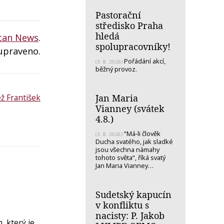
Pastorační
středisko Praha
hledá
ican News
.
spolupracovníky!
upraveno.
Pořádání akcí,
(3. 8. 2026)
běžný provoz.
Jan Maria
ž František
Vianney (svátek
4.8.)
“Má-li člověk
(3. 8. 2026)
Ducha svatého, jak sladké
jsou všechna námahy
tohoto světa“, říká svatý
Jan Maria Vianney…
Sudetský kapucín
v konfliktu s
nacisty: P. Jakob
 který je