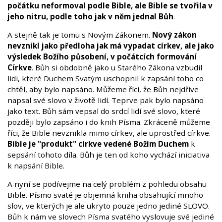
počátku neformoval podle Bible, ale Bible se tvořila v
jeho nitru, podle toho jak v něm jednal Bůh
.
A stejně tak je tomu s Novým Zákonem.
Nový zákon
nevznikl jako předloha jak má vypadat církev, ale jako
výsledek Božího působení, v počátcích formování
Církve
. Bůh si obdobně jako u Starého Zákona vzbudil
lidi, které Duchem Svatým uschopnil k zapsání toho co
chtěl, aby bylo napsáno. Můžeme říci, že Bůh nejdříve
napsal své slovo v životě lidí. Teprve pak bylo napsáno
jako text. Bůh sám vepsal do srdcí lidí své slovo, které
později bylo zapsáno i do knih Písma. Zkráceně můžeme
říci, že Bible nevznikla mimo církev, ale uprostřed církve.
Bible je "produkt" církve vedené Božím Duchem
k
sepsání tohoto díla. Bůh je ten od koho vychází iniciativa
k napsání Bible.
A nyní se podívejme na celý problém z pohledu obsahu
Bible. Písmo svaté je objemná kniha obsahující mnoho
slov, ve kterých je ale ukryto pouze jedno jediné SLOVO.
Bůh k nám ve slovech Písma svatého vyslovuje své jediné