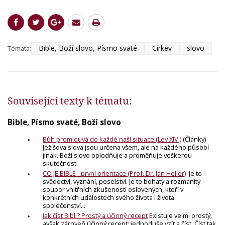
Bible, Boží slovo, Písmo svaté
Církev
slovo
Témata:
Související texty k tématu:
Bible, Písmo svaté, Boží slovo
Bůh promlouvá do každé naší situace (Lev XIV.)
(Články)
Ježíšova slova jsou určena všem, ale na každého působí
jinak. Boží slovo oplodňuje a proměňuje veškerou
skutečnost.
CO JE BIBLE - první orientace (Prof. Dr. Jan Heller)
Je to
svědectví, vyznání, poselství. Je to bohatý a rozmanitý
soubor vnitřních zkušeností oslovených, kteří v
konkrétních událostech svého života i života
společenství...
Jak číst Bibli? Prostý a účinný recept
Existuje velmi prostý,
avšak zároveň účinný recept: jednoduše vzít a číst. Číst tak,