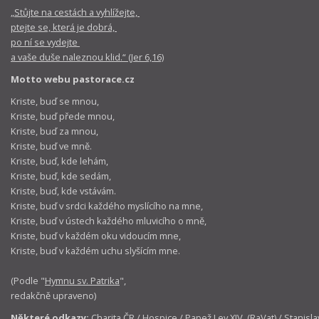
„Stůjte na cestách a vyhlížejte,
ptejte se, která je dobrá,
po ní se vydejte
a vaše duše naleznou klid.“ (Jer 6,16)
Motto webu pastorace.cz
Kriste, buď se mnou,
Kriste, buď přede mnou,
Kriste, buď za mnou,
Kriste, buď ve mně.
Kriste, buď, kde lehám,
Kriste, buď, kde sedám,
Kriste, buď, kde vstávám.
Kriste, buď v srdci každého myslícího na mne,
Kriste, buď v ústech každého mluvicího o mně,
Kriste, buď v každém oku vidoucím mne,
Kriste, buď v každém uchu slyšícím mne.
(Podle "
Hymnu sv. Patrika
",
redakčně upraveno)
Některé odkazy:
Charita ČR
/
Hospice
/
Papež Lev XIV. (RaVat)
/
Stanisla