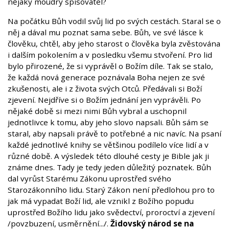
nějaký moudrý spisovatel?
Na počátku Bůh vodil svůj lid po svých cestách. Staral se o
něj a dával mu poznat sama sebe. Bůh, ve své lásce k
člověku, chtěl, aby jeho starost o člověka byla zvěstována
i dalším pokolením a v posledku všemu stvoření. Pro lid
bylo přirozené, že si vyprávěl o Božím díle. Tak se stalo,
že každá nová generace poznávala Boha nejen ze své
zkušenosti, ale i z života svých Otců. Předávali si Boží
zjevení. Nejdříve si o Božím jednání jen vyprávěli. Po
nějaké době si mezi nimi Bůh vybral a uschopnil
jednotlivce k tomu, aby jeho slovo napsali. Bůh sám se
staral, aby napsali právě to potřebné a nic navíc. Na psaní
každé jednotlivé knihy se většinou podílelo více lidí a v
různé době. A výsledek této dlouhé cesty je Bible jak ji
známe dnes. Tady je tedy jeden důležitý poznatek. Bůh
dal vyrůst Starému Zákonu uprostřed svého
Starozákonního lidu. Starý Zákon není předlohou pro to
jak má vypadat Boží lid, ale vznikl z Božího popudu
uprostřed Božího lidu jako svědectví, proroctví a zjevení
/povzbuzení, usměrnění.../.
Židovský národ se na