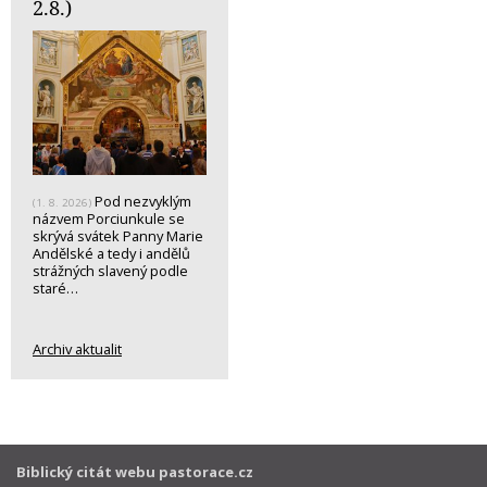
2.8.)
Pod nezvyklým
(1. 8. 2026)
názvem Porciunkule se
skrývá svátek Panny Marie
Andělské a tedy i andělů
strážných slavený podle
staré…
Archiv aktualit
Biblický citát webu pastorace.cz