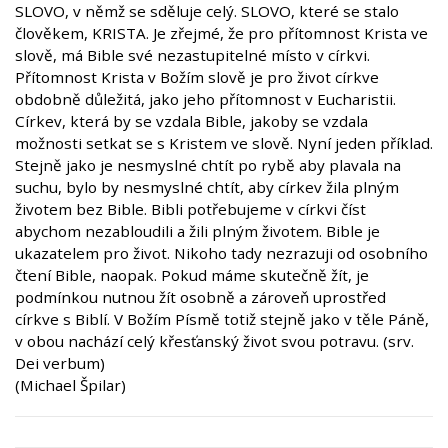
SLOVO, v němž se sděluje celý. SLOVO, které se stalo
člověkem, KRISTA. Je zřejmé, že pro přítomnost Krista ve
slově, má Bible své nezastupitelné místo v církvi.
Přítomnost Krista v Božím slově je pro život církve
obdobně důležitá, jako jeho přítomnost v Eucharistii.
Církev, která by se vzdala Bible, jakoby se vzdala
možnosti setkat se s Kristem ve slově. Nyní jeden příklad.
Stejně jako je nesmyslné chtít po rybě aby plavala na
suchu, bylo by nesmyslné chtít, aby církev žila plným
životem bez Bible. Bibli potřebujeme v církvi číst
abychom nezabloudili a žili plným životem. Bible je
ukazatelem pro život. Nikoho tady nezrazuji od osobního
čtení Bible, naopak. Pokud máme skutečně žít, je
podmínkou nutnou žít osobně a zároveň uprostřed
církve s Biblí. V Božím Písmě totiž stejně jako v těle Páně,
v obou nachází celý křesťanský život svou potravu. (srv.
Dei verbum)
(Michael Špilar)