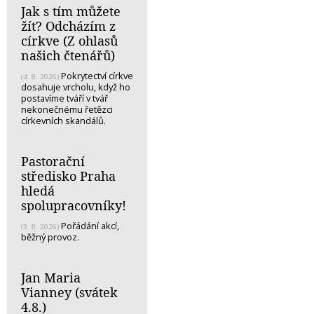
Jak s tím můžete
žít? Odcházím z
církve (Z ohlasů
našich čtenářů)
Pokrytectví církve
(4. 8. 2026)
dosahuje vrcholu, když ho
postavíme tváří v tvář
nekonečnému řetězci
církevních skandálů.
Pastorační
středisko Praha
hledá
spolupracovníky!
Pořádání akcí,
(3. 8. 2026)
běžný provoz.
Jan Maria
Vianney (svátek
4.8.)