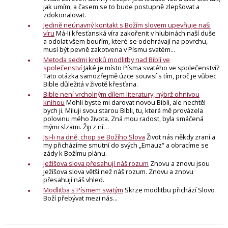
jak umím, a časem se to bude postupně zlepšovat a
zdokonalovat.
Jedině neúnavný kontakt s Božím slovem upevňuje naši
víru
Má-li křesťanská víra zakořenit v hlubinách naší duše
a odolat všem bouřím, které se odehrávají na povrchu,
musí být pevně zakotvena v Písmu svatém...
Metoda sedmi kroků modlitby nad Biblí ve
společenství
Jaké je místo Písma svatého ve společenství?
Tato otázka samozřejmě úzce souvisí s tím, proč je vůbec
Bible důležitá v životě křesťana.
Bible není vrcholným dílem literatury, nýbrž ohnivou
knihou
Mohli byste mi darovat novou Bibli, ale nechtěl
bych ji. Miluji svou starou Bibli, tu, která mě provázela
polovinu mého života. Zná mou radost, byla smáčená
mými slzami. Žiji z ní…
Jsi-li na dně, chop se Božího Slova
Život nás někdy zraní a
my přicházíme smutní do svých „Emauz“ a obracíme se
zády k Božímu plánu.
Ježíšova slova přesahují náš rozum
Znovu a znovu jsou
Ježíšova slova větší než náš rozum. Znovu a znovu
přesahují náš vhled.
Modlitba s Písmem svatým
Skrze modlitbu přichází Slovo
Boží přebývat mezi nás...