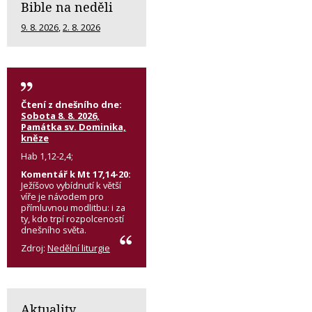
Bible na neděli
9. 8. 2026
,
2. 8. 2026
Čtení z dnešního dne:
Sobota 8. 8. 2026,
Památka sv. Dominika,
kněze
Hab 1,12-2,4;
Komentář k Mt 17,14-20:
Ježíšovo vybídnutí k větší
víře je návodem pro
přímluvnou modlitbu: i za
ty, kdo trpí rozpolceností
dnešního světa.
Zdroj:
Nedělní liturgie
Aktuality