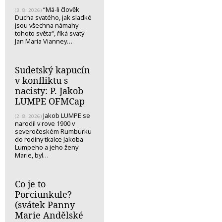
“Má-li člověk
(3. 8. 2026)
Ducha svatého, jak sladké
jsou všechna námahy
tohoto světa“, říká svatý
Jan Maria Vianney…
Sudetský kapucín
v konfliktu s
nacisty: P. Jakob
LUMPE OFMCap
Jakob LUMPE se
(2. 8. 2026)
narodil v rove 1900 v
severočeském Rumburku
do rodiny tkalce Jakoba
Lumpeho a jeho ženy
Marie, byl…
Co je to
Porciunkule?
(svátek Panny
Marie Andělské