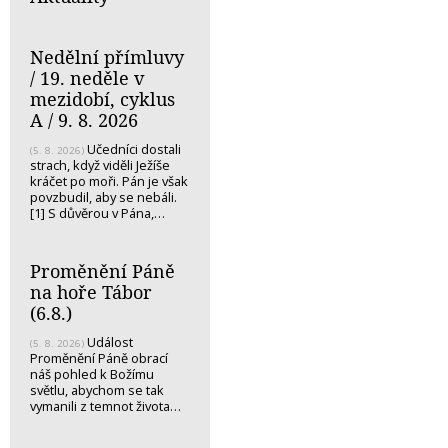
Nedělní přímluvy
/ 19. neděle v
mezidobí, cyklus
A / 9. 8. 2026
Učedníci dostali
(5. 8. 2026)
strach, když viděli Ježíše
kráčet po moři. Pán je však
povzbudil, aby se nebáli.
[1] S důvěrou v Pána,…
Proměnění Páně
na hoře Tábor
(6.8.)
Událost
(5. 8. 2026)
Proměnění Páně obrací
náš pohled k Božímu
světlu, abychom se tak
vymanili z temnot života…