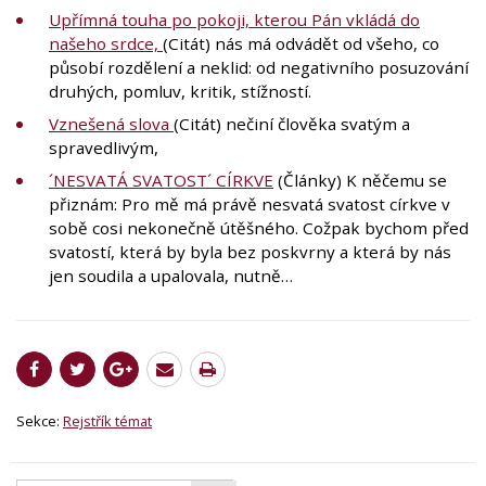
Upřímná touha po pokoji, kterou Pán vkládá do
našeho srdce,
(Citát) nás má odvádět od všeho, co
působí rozdělení a neklid: od negativního posuzování
druhých, pomluv, kritik, stížností.
Vznešená slova
(Citát) nečiní člověka svatým a
spravedlivým,
´NESVATÁ SVATOST´ CÍRKVE
(Články) K něčemu se
přiznám: Pro mě má právě nesvatá svatost církve v
sobě cosi nekonečně útěšného. Cožpak bychom před
svatostí, která by byla bez poskvrny a která by nás
jen soudila a upalovala, nutně…
Sekce:
Rejstřík témat