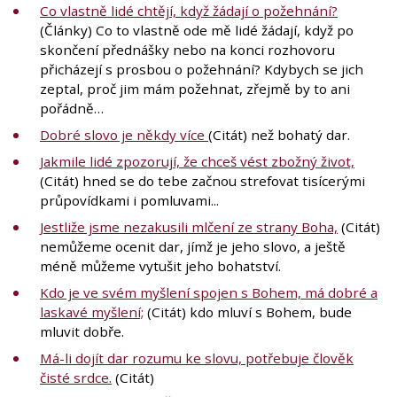
Co vlastně lidé chtějí, když žádají o požehnání?
(Články) Co to vlastně ode mě lidé žádají, když po
skončení přednášky nebo na konci rozhovoru
přicházejí s prosbou o požehnání? Kdybych se jich
zeptal, proč jim mám požehnat, zřejmě by to ani
pořádně…
Dobré slovo je někdy více
(Citát) než bohatý dar.
Jakmile lidé zpozorují, že chceš vést zbožný život,
(Citát) hned se do tebe začnou strefovat tisícerými
průpovídkami i pomluvami...
Jestliže jsme nezakusili mlčení ze strany Boha,
(Citát)
nemůžeme ocenit dar, jímž je jeho slovo, a ještě
méně můžeme vytušit jeho bohatství.
Kdo je ve svém myšlení spojen s Bohem, má dobré a
laskavé myšlení;
(Citát) kdo mluví s Bohem, bude
mluvit dobře.
Má-li dojít dar rozumu ke slovu, potřebuje člověk
čisté srdce.
(Citát)