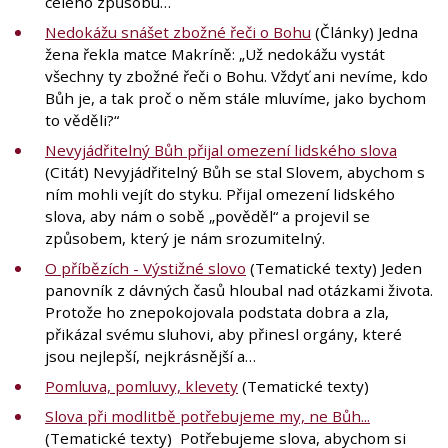
celého způsobu…
Nedokážu snášet zbožné řeči o Bohu
(Články) Jedna
žena řekla matce Makríně: „Už nedokážu vystát
všechny ty zbožné řeči o Bohu. Vždyť ani nevíme, kdo
Bůh je, a tak proč o něm stále mluvíme, jako bychom
to věděli?“
Nevyjádřitelný Bůh přijal omezení lidského slova
(Citát) Nevyjádřitelný Bůh se stal Slovem, abychom s
ním mohli vejít do styku. Přijal omezení lidského
slova, aby nám o sobě „pověděl“ a projevil se
způsobem, který je nám srozumitelný.
O příbězích - Výstižné slovo
(Tematické texty) Jeden
panovník z dávných časů hloubal nad otázkami života.
Protože ho znepokojovala podstata dobra a zla,
přikázal svému sluhovi, aby přinesl orgány, které
jsou nejlepší, nejkrásnější a…
Pomluva, pomluvy, klevety
(Tematické texty)
Slova při modlitbě potřebujeme my, ne Bůh...
(Tematické texty) Potřebujeme slova, abychom si