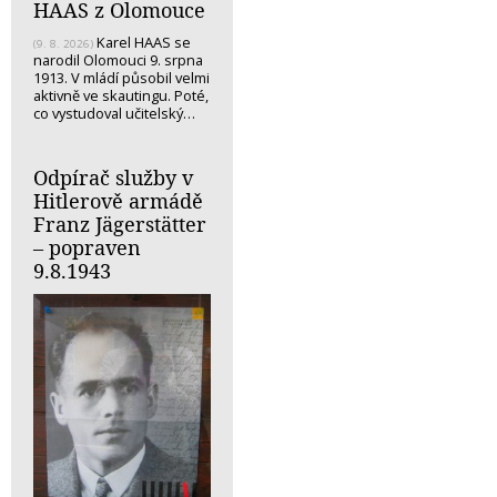
HAAS z Olomouce
Karel HAAS se
(9. 8. 2026)
narodil Olomouci 9. srpna
1913. V mládí působil velmi
aktivně ve skautingu. Poté,
co vystudoval učitelský…
Odpírač služby v
Hitlerově armádě
Franz Jägerstätter
– popraven
9.8.1943