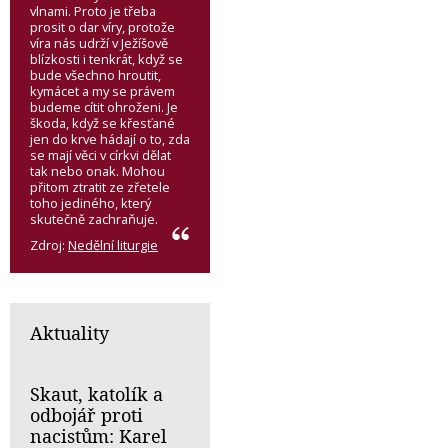
vlnami. Proto je třeba
prosit o dar víry, protože
víra nás udrží v Ježíšově
blízkosti i tenkrát, když se
bude všechno hroutit,
kymácet a my se právem
budeme cítit ohroženi. Je
škoda, když se křesťané
jen do krve hádají o to, zda
se mají věci v církvi dělat
tak nebo onak. Mohou
přitom ztratit ze zřetele
toho jediného, který
skutečně zachraňuje.
Zdroj:
Nedělní liturgie
Aktuality
Skaut, katolík a
odbojář proti
nacistům: Karel