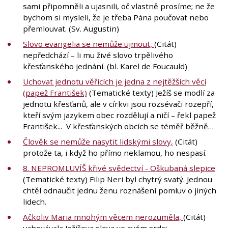
sami připomněli a ujasnili, oč vlastně prosíme; ne že
bychom si mysleli, že je třeba Pána poučovat nebo
přemlouvat. (Sv. Augustin)
Slovo evangelia se nemůže ujmout,
(Citát)
nepředchází – li mu živé slovo trpělivého
křesťanského jednání. (bl. Karel de Foucauld)
Uchovat jednotu věřících je jedna z nejtěžších věcí
(papež František)
(Tematické texty) Ježíš se modlí za
jednotu křesťanů, ale v církvi jsou rozsévači rozepří,
kteří svým jazykem obec rozdělují a ničí – řekl papež
František... V křesťanských obcích se téměř běžně…
Člověk se nemůže nasytit lidskými slovy,
(Citát)
protože ta, i když ho přímo neklamou, ho nespasí.
8. NEPROMLUVÍŠ křivé svědectví - Oškubaná slepice
(Tematické texty) Filip Neri byl chytrý svatý. Jednou
chtěl odnaučit jednu ženu roznášení pomluv o jiných
lidech.
Ačkoliv Maria mnohým věcem nerozuměla,
(Citát)
uchovávala Ježíšova slova ve svém srdci.