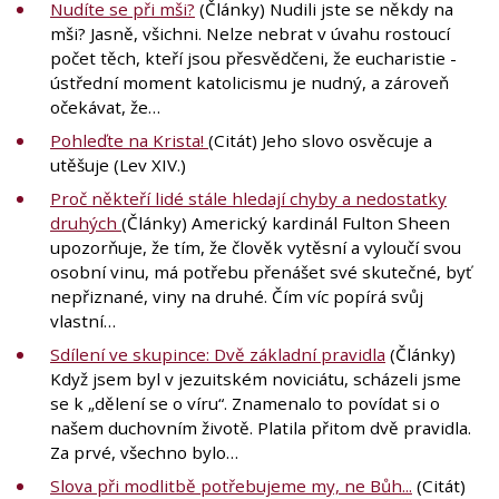
Nudíte se při mši?
(Články) Nudili jste se někdy na
mši? Jasně, všichni. Nelze nebrat v úvahu rostoucí
počet těch, kteří jsou přesvědčeni, že eucharistie -
ústřední moment katolicismu je nudný, a zároveň
očekávat, že…
Pohleďte na Krista!
(Citát) Jeho slovo osvěcuje a
utěšuje (Lev XIV.)
Proč někteří lidé stále hledají chyby a nedostatky
druhých
(Články) Americký kardinál Fulton Sheen
upozorňuje, že tím, že člověk vytěsní a vyloučí svou
osobní vinu, má potřebu přenášet své skutečné, byť
nepřiznané, viny na druhé. Čím víc popírá svůj
vlastní…
Sdílení ve skupince: Dvě základní pravidla
(Články)
Když jsem byl v jezuitském noviciátu, scházeli jsme
se k „dělení se o víru“. Znamenalo to povídat si o
našem duchovním životě. Platila přitom dvě pravidla.
Za prvé, všechno bylo…
Slova při modlitbě potřebujeme my, ne Bůh...
(Citát)