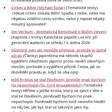
Církev a Bible (Michael Špilar)
(Tematické texty)
Odkud církev získala Bibli? Spadla z nebe, nebo má
nějakou zvláštní cestu vzniku, nebo ji napsal nějaký
moudrý spisovatel?
Dei Verbum - dogmatická konstituce o Božím zjevení
(Kapitola z knihy) Katecheze papeže Lva XIV. při
generální audienci ve středu 14. ledna 2026
Důstojný pán vás nemůže přijmout, protože je úplně
ožralý
(Články) Japonština má několik stupňů
vyjádření zdvořilosti. Japonci proto nevěří zdvořilým
slovům, pochvale a vyjádření přízně. Cesta, jak se
dozvědět pravdu je, když se oba opijí.
Ježíš Kristus se stal člověkem, protože jinak bychom
ho nepochopili (Sv. Cyril Jeruzalémský)
(Tematické
texty) Věříme v Ježíše Krista, který se zjevil v těle a
stal se člověkem, poněvadž bychom ho jinak
nepochopili. Poněvadž bychom totiž nemohli hledět
na něj tak, jak byl, stal se takovým jako my,