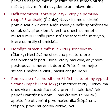
pravosti našeho mlčení. Jestliže se naučíme vnitřně
mlčet, pak z mlčení nevyjdeme ani mluvením.
Naší chemickou zbraní je jazyk, klepy a pomluvy
(papež František)
(Články) Navykli jsme si druhé
pomlouvat a klevetit. Naše rodiny a naše společenství
se tak stávají peklem. V těchto dnech se mnoho
mluví o míru. Viděli jsme hrůzné fotografie mrtvých,
které usmrtily chemické…
Nemějte strach z mlčení a klidu (Benedikt XVI.)
(Články) Necháváme si trochu prostoru pro
naslouchání šepotu Boha, který nás volá, abychom
postupovali směrem k dobru? Přátelé, nemějte
strach z mlčení a klidu, naslouchejte Bohu.
Pomluva je něco horšího než hřích, je to přímý výplod
Satana (Papež František)
(Tematické texty) Církev má
dnes více mučedníků než v prvních staletích,“ řekl
papež František v homilii nad čtením ze Skutků
apoštolů o obvinění prvomučedníka Štěpána. ...
Štěpán, první mučedník církve, byl…