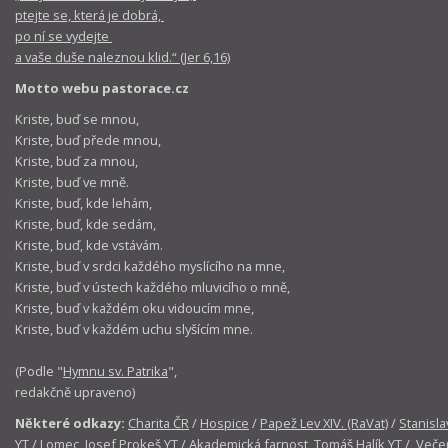
ptejte se, která je dobrá,
po ní se vydejte
a vaše duše naleznou klid.“ (Jer 6,16)
Motto webu pastorace.cz
Kriste, buď se mnou,
Kriste, buď přede mnou,
Kriste, buď za mnou,
Kriste, buď ve mně.
Kriste, buď, kde lehám,
Kriste, buď, kde sedám,
Kriste, buď, kde vstávám.
Kriste, buď v srdci každého myslícího na mne,
Kriste, buď v ústech každého mluvicího o mně,
Kriste, buď v každém oku vidoucím mne,
Kriste, buď v každém uchu slyšícím mne.
(Podle "
Hymnu sv. Patrika
",
redakčně upraveno)
Některé odkazy:
Charita ČR
/
Hospice
/
Papež Lev XIV. (RaVat)
/
Stanisla
YT
/
Lomec, Josef Prokeš YT
/
Akademická farnost, Tomáš Halík YT
/
Večer