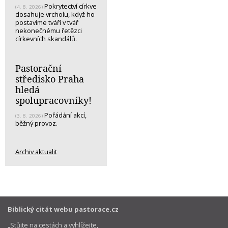
Pokrytectví církve
(4. 8. 2026)
dosahuje vrcholu, když ho
postavíme tváří v tvář
nekonečnému řetězci
církevních skandálů.
Pastorační
středisko Praha
hledá
spolupracovníky!
Pořádání akcí,
(3. 8. 2026)
běžný provoz.
Archiv aktualit
Biblický citát webu pastorace.cz
„Stůjte na cestách a vyhlížejte,