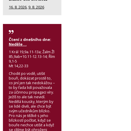
16. 8. 2026
,
9. 8. 2026
Čtení z dnešního dne:
Neděle . .
1 Král 19,9a.11-13a; Žalm Žl
85,9ab+10.11-12.13-14; Řím
9,1-5
Mt 14,22-33
Chodit po vodě, utišit
bouři, dokázat prostě to,
co jiní jen tak nedokážou –
to by řada lidí považovala
za účinnou propagaci víry.
Ježíš to ale tak nevidí.
Nedělá kousky, kterým by
se lidé divili, ale chce být
svým učedníkům blízko.
Pro nás je těžké s jeho
blízkostí počítat, když se
bouře nechce utišit a když
se cítíme být ohroženi