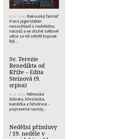
Rakouský farmář
(8. 8. 2026)
Franz Jägerstätter
nesouhlasil s nadvládou
nacistů a ve druhé světové
válce za ně odmítl bojovat.
Byl…
Sv. Terezie
Benedikta od
Kříže – Edita
Steinová (9.
srpna)
Německá
(8. 8. 2026)
židovka, křesťanka,
katolička a řeholnice -
popravená nacisty...
Nedělní přímluvy
/ 19. neděle v