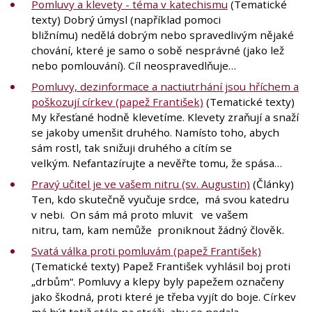
Pomluvy a klevety - téma v katechismu
(Tematické
texty) Dobrý úmysl (například pomoci
bližnímu) nedělá dobrým nebo spravedlivým nějaké
chování, které je samo o sobě nesprávné (jako lež
nebo pomlouvání). Cíl neospravedlňuje…
Pomluvy, dezinformace a nactiutrhání jsou hříchem a
poškozují církev (papež František)
(Tematické texty)
My křesťané hodně klevetíme. Klevety zraňují a snaží
se jakoby umenšit druhého. Namísto toho, abych
sám rostl, tak snižuji druhého a cítím se
velkým. Nefantazírujte a nevěřte tomu, že spása…
Pravý učitel je ve vašem nitru (sv. Augustin)
(Články)
Ten, kdo skutečně vyučuje srdce, má svou katedru
v nebi. On sám má proto mluvit ve vašem
nitru, tam, kam nemůže proniknout žádný člověk.
Svatá válka proti pomluvám (papež František)
(Tematické texty) Papež František vyhlásil boj proti
„drbům“. Pomluvy a klepy byly papežem označeny
jako škodná, proti které je třeba vyjít do boje. Církev
má být totiž stále na stráži, aby se nedala…