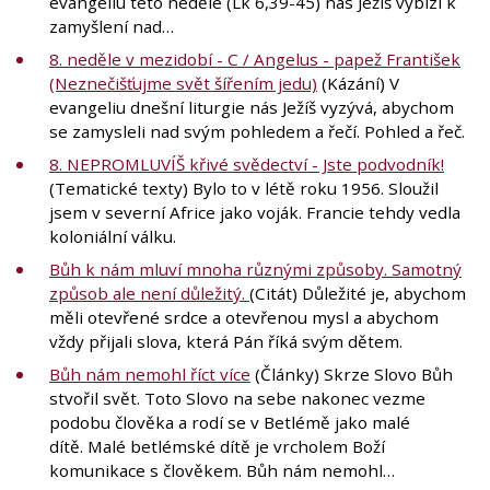
evangeliu této neděle (Lk 6,39-45) nás Ježíš vybízí k
zamyšlení nad…
8. neděle v mezidobí - C / Angelus - papež František
(Neznečišťujme svět šířením jedu)
(Kázání) V
evangeliu dnešní liturgie nás Ježíš vyzývá, abychom
se zamysleli nad svým pohledem a řečí. Pohled a řeč.
8. NEPROMLUVÍŠ křivé svědectví - Jste podvodník!
(Tematické texty) Bylo to v létě roku 1956. Sloužil
jsem v severní Africe jako voják. Francie tehdy vedla
koloniální válku.
Bůh k nám mluví mnoha různými způsoby. Samotný
způsob ale není důležitý.
(Citát) Důležité je, abychom
měli otevřené srdce a otevřenou mysl a abychom
vždy přijali slova, která Pán říká svým dětem.
Bůh nám nemohl říct více
(Články) Skrze Slovo Bůh
stvořil svět. Toto Slovo na sebe nakonec vezme
podobu člověka a rodí se v Betlémě jako malé
dítě. Malé betlémské dítě je vrcholem Boží
komunikace s člověkem. Bůh nám nemohl…