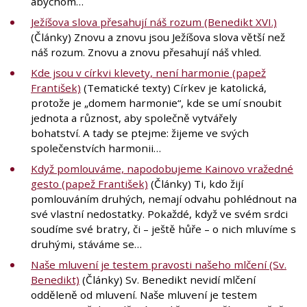
abychom…
Ježíšova slova přesahují náš rozum (Benedikt XVI.)
(Články) Znovu a znovu jsou Ježíšova slova větší než
náš rozum. Znovu a znovu přesahují náš vhled.
Kde jsou v církvi klevety, není harmonie (papež
František)
(Tematické texty) Církev je katolická,
protože je „domem harmonie“, kde se umí snoubit
jednota a různost, aby společně vytvářely
bohatství. A tady se ptejme: žijeme ve svých
společenstvích harmonii…
Když pomlouváme, napodobujeme Kainovo vražedné
gesto (papež František)
(Články) Ti, kdo žijí
pomlouváním druhých, nemají odvahu pohlédnout na
své vlastní nedostatky. Pokaždé, když ve svém srdci
soudíme své bratry, či – ještě hůře – o nich mluvíme s
druhými, stáváme se…
Naše mluvení je testem pravosti našeho mlčení (Sv.
Benedikt)
(Články) Sv. Benedikt nevidí mlčení
odděleně od mluvení. Naše mluvení je testem