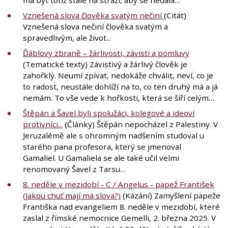
Vznešená slova člověka svatým nečiní
(Citát)
Vznešená slova nečiní člověka svatým a
spravedlivým, ale život...
Ďáblovy zbraně – žárlivosti, závisti a pomluvy
(Tematické texty) Závistivý a žárlivý člověk je
zahořklý. Neumí zpívat, nedokáže chválit, neví, co je
to radost, neustále dohlíží na to, co ten druhý má a já
nemám. To vše vede k hořkosti, která se šíří celým…
Štěpán a Šavel byli spolužáci, kolegové a ideoví
protivníci...
(Články) Štěpán nepocházel z Palestiny. V
Jeruzalémě ale s ohromným nadšením studoval u
starého pana profesora, který se jmenoval
Gamaliel. U Gamaliela se ale také učil velmi
renomovaný Šavel z Tarsu…
8. neděle v mezidobí - C / Angelus - papež František
(Jakou chuť mají má slova?)
(Kázání) Zamyšlení papeže
Františka nad evangeliem 8. neděle v mezidobí, které
zaslal z římské nemocnice Gemelli, 2. března 2025. V