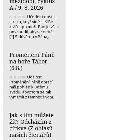
mezidobí, cyklus
A / 9. 8. 2026
Učedníci dostali
(5. 8. 2026)
strach, když viděli Ježíše
kráčet po moři. Pán je však
povzbudil, aby se nebáli.
[1] S důvěrou v Pána,…
Proměnění Páně
na hoře Tábor
(6.8.)
Událost
(5. 8. 2026)
Proměnění Páně obrací
náš pohled k Božímu
světlu, abychom se tak
vymanili z temnot života…
Jak s tím můžete
žít? Odcházím z
církve (Z ohlasů
našich čtenářů)