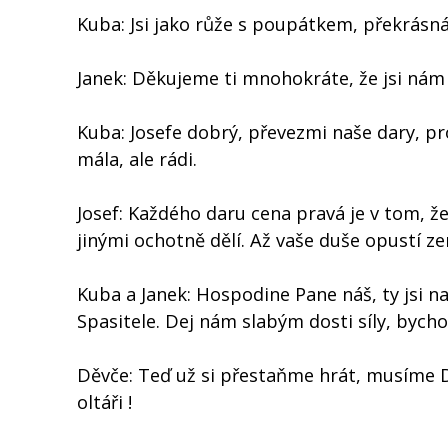
Kuba: Jsi jako růže s poupátkem, překrásná
Janek: Děkujeme ti mnohokráte, že jsi nám 
Kuba: Josefe dobrý, převezmi naše dary, pro
mála, ale rádi.
Josef: Každého daru cena pravá je v tom, ž
jinými ochotně dělí. Až vaše duše opustí z
Kuba a Janek: Hospodine Pane náš, ty jsi n
Spasitele. Dej nám slabým dosti síly, bycho
Děvče: Teď už si přestaňme hrát, musíme Děť
oltáři !