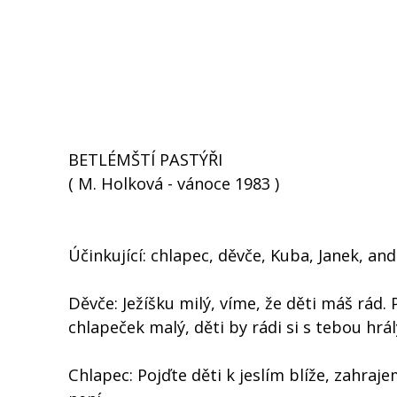
BETLÉMŠTÍ PASTÝŘI
( M. Holková - vánoce 1983 )
Účinkující: chlapec, děvče, Kuba, Janek, and
Děvče: Ježíšku milý, víme, že děti máš rád.
chlapeček malý, děti by rádi si s tebou hrá
Chlapec: Pojďte děti k jeslím blíže, zahraj