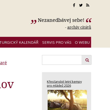
Nezanedbávej sebe!
-
archív citátů
ITURGICKÝ KALENDÁŘ
SERVIS PRO VÁS
O WEBU
taré
nov
Křesťanské letní kempy
pro mládež 2026