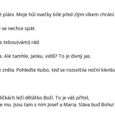
 pláni. Moje hůl ovečky bílé před zlým vlkem chrání.
 se nechce spát.
s tebou(vámi) rád.
 Ale tamhle, Janku, vidíš? To je divný jas.
zněla. Pohleďte Kubo, teď se rozsvítila noční klenba
ličkách leží děťátko Boží. To je váš přítel,
e mu. Jsou tam s ním Josef a Maria. Sláva buď Bohu! 