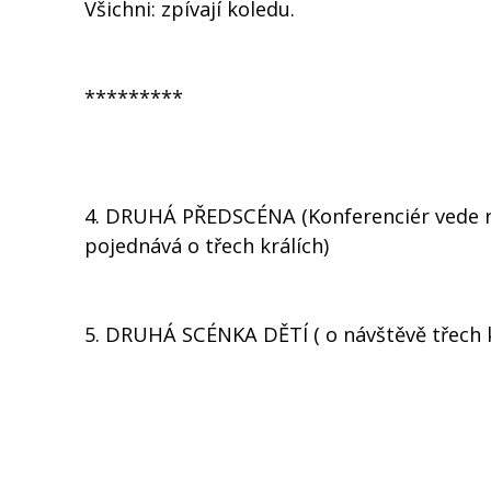
Všichni: zpívají koledu.
*********
4. DRUHÁ PŘEDSCÉNA (Konferenciér vede ro
pojednává o třech králích)
5. DRUHÁ SCÉNKA DĚTÍ ( o návštěvě třech k