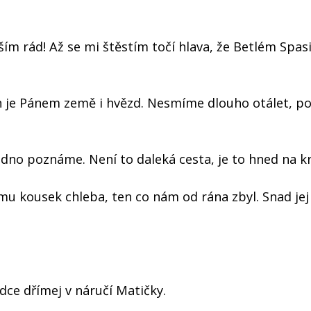
yším rád! Až se mi štěstím točí hlava, že Betlém Spas
On je Pánem země i hvězd. Nesmíme dlouho otálet, po
adno poznáme. Není to daleká cesta, je to hned na kr
zmu kousek chleba, ten co nám od rána zbyl. Snad je
adce dřímej v náručí Matičky.