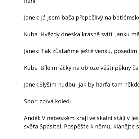
není.
Janek: Já jsem bača přepečlivý na betlémské
Kuba: Hvězdy dneska krásně svítí. Janku mě
Janek: Tak zůstaňme ještě venku, posedím 
Kuba: Bílé mráčky na obloze věští pěkný čas.
Janek:Slyším hudbu, jak by harfa tam někde 
Sbor: zpívá koledu
Anděl: V nebeském kraji ve skalní stáji v jes
světa Spasitel. Pospěšte k němu, klanějte s