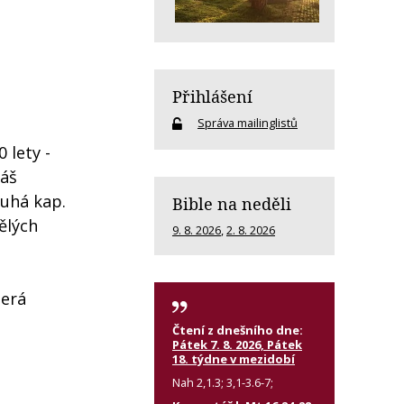
Přihlášení
Správa mailinglistů
 lety -
iáš
ruhá kap.
Bible na neděli
ělých
9. 8. 2026
,
2. 8. 2026
terá
Čtení z dnešního dne:
Pátek 7. 8. 2026, Pátek
18. týdne v mezidobí
Nah 2,1.3; 3,1-3.6-7;