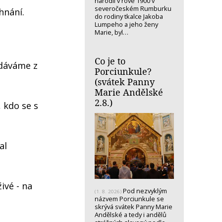
narodil v rove 1900 v
severočeském Rumburku
hnání.
do rodiny tkalce Jakoba
Lumpeho a jeho ženy
Marie, byl…
Co je to
 dáváme z
Porciunkule?
(svátek Panny
Marie Andělské
2.8.)
 kdo se s
al
ivé - na
Pod nezvyklým
(1. 8. 2026)
názvem Porciunkule se
skrývá svátek Panny Marie
Andělské a tedy i andělů