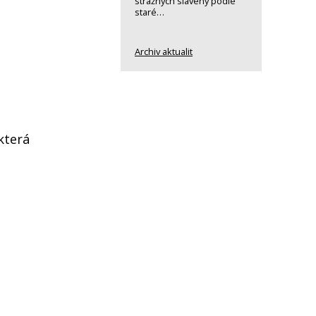
strážných slavený podle
staré…
Archiv aktualit
která