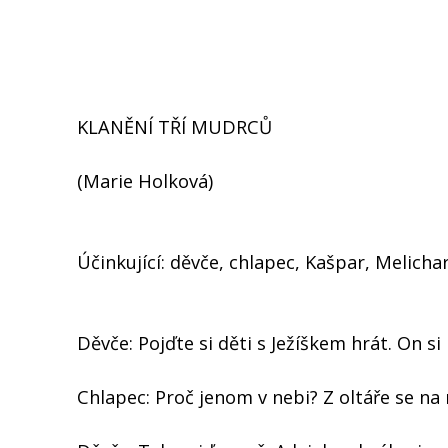
KLANĚNÍ TŘÍ MUDRCŮ
(Marie Holková)
Účinkující: děvče, chlapec, Kašpar, Melichar
Děvče: Pojďte si děti s Ježíškem hrát. On si
Chlapec: Proč jenom v nebi? Z oltáře se na n