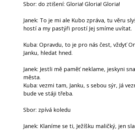
Sbor: do ztišení: Gloria! Gloria! Gloria!
Janek: To je mi ale Kubo zpráva, tu věru sl
hostí a my pastýři prostí Jej smíme uvítat.
Kuba: Opravdu, to je pro nás čest, vždyť 
Janku, hledat hned.
Janek: Jestli mě paměť neklame, jeskyni sn
města.
Kuba: vezmi tam, Janku, s sebou sýr, Já ve
bude ve stáji třeba.
Sbor: zpívá koledu
Janek: Klaníme se ti, Ježíšku maličký, jen sl