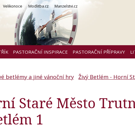
Velikonoce
Modlitba.cz
Manzelstvi.cz
TŘÍK
PASTORAČNÍ INSPIRACE
PASTORAČNÍ PŘÍPRAVY
L
vé betlémy a jiné vánoční hry
Živý Betlém - Horní S
rní Staré Město Trut
etlém 1