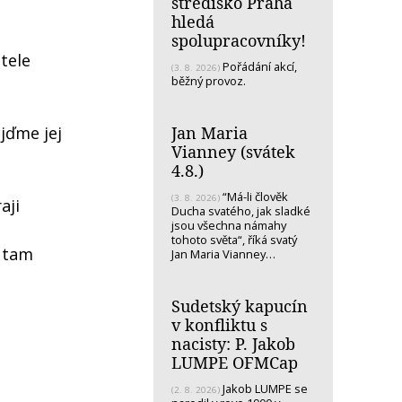
středisko Praha
hledá
spolupracovníky!
itele
Pořádání akcí,
(3. 8. 2026)
běžný provoz.
Jan Maria
jďme jej
Vianney (svátek
4.8.)
“Má-li člověk
(3. 8. 2026)
aji
Ducha svatého, jak sladké
jsou všechna námahy
tohoto světa“, říká svatý
j tam
Jan Maria Vianney…
Sudetský kapucín
v konfliktu s
nacisty: P. Jakob
LUMPE OFMCap
Jakob LUMPE se
(2. 8. 2026)