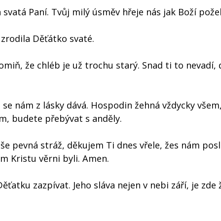
 svatá Paní. Tvůj milý úsměv hřeje nás jak Boží pože
zrodila Děťátko svaté.
miň, že chléb je už trochu starý. Snad ti to nevadí,
e se nám z lásky dává. Hospodin žehná vždycky všem,
em, budete přebývat s anděly.
aše pevná stráž, děkujem Ti dnes vřele, žes nám posl
m Kristu věrni byli. Amen.
atku zazpívat. Jeho sláva nejen v nebi září, je zde ž