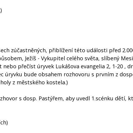
)
ech zúčastněných, přiblížení této události před 2.000
ůsobem, Ježíš - Vykupitel celého světa, slíbený Mes
nebo přečíst úryvek Lukášova evangelia 2, 1-20 , d
onec úryvku bude obsahem rozhovoru s prvním z dosp
choly z městského kostela.)
hovor s dosp. Pastýřem, aby uvedl 1.scénku dětí, k
ch)