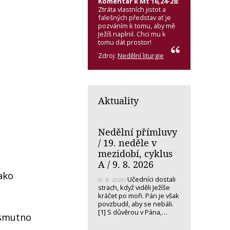
Komentář k Mt 16,24-28:
Ztráta vlastních jistot a
falešných představ ať je
pozváním k tomu, aby mě
Ježíš naplnil. Chci mu k
tomu dát prostor!
Zdroj:
Nedělní liturgie
Aktuality
Nedělní přímluvy
/ 19. neděle v
mezidobí, cyklus
A / 9. 8. 2026
jako
Učedníci dostali
(5. 8. 2026)
strach, když viděli Ježíše
kráčet po moři. Pán je však
povzbudil, aby se nebáli.
[1] S důvěrou v Pána,…
h smutno