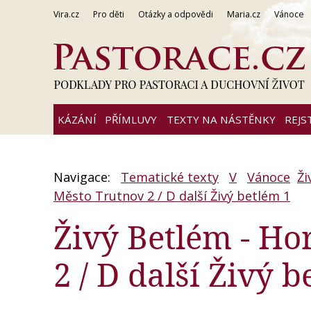
Vira.cz
Pro děti
Otázky a odpovědi
Maria.cz
Vánoce
KÁZÁNÍ
PŘÍMLUVY
TEXTY NA NÁSTĚNKY
REJS
Navigace:
Tematické texty
V
Vánoce
Ži
Město Trutnov 2 / D další Živý betlém 1
Živý Betlém - Ho
2 / D další Živý b