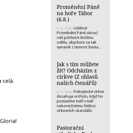
Proměnění Páně
na hoře Tábor
(6.8.)
Událost
(5. 8. 2026)
Proměnění Páně obrací
náš pohled k Božímu
světlu, abychom se tak
vymanili z temnot života…
Jak s tím můžete
žít? Odcházím z
církve (Z ohlasů
 celá.
našich čtenářů)
Pokrytectví církve
(4. 8. 2026)
dosahuje vrcholu, když ho
postavíme tváří v tvář
nekonečnému řetězci
církevních skandálů.
Gloria!
Pastorační