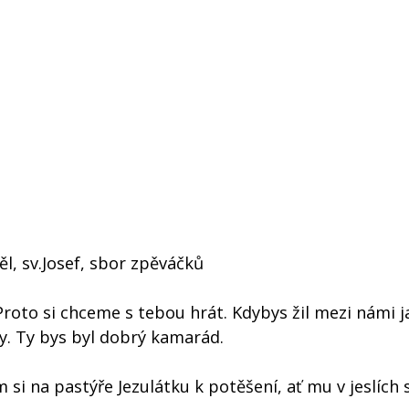
ěl, sv.Josef, sbor zpěváčků
 Proto si chceme s tebou hrát. Kdybys žil mezi námi 
ly. Ty bys byl dobrý kamarád.
em si na pastýře Jezulátku k potěšení, ať mu v jeslíc