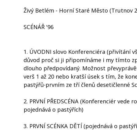
Živý Betlém - Horní Staré Město (Trutnov 2
SCÉNÁŘ '96
1. ÚVODNI slovo Konferenciéra (přivítání vš
důvod proč si ji připomínáme i my tímto zp
dlouho předpovídaný. Možnost převyprávět 
verš 1 až 20 nebo kratší úsek s tím, že k
pastýřů-prvním ze tří členů desetičlenné S
2. PRVNÍ PŘEDSCÉNA (Konferenciér vede roz
pojednává o pastýřích)
3. PRVNÍ SCÉNKA DĚTÍ (pojednává o pastýří