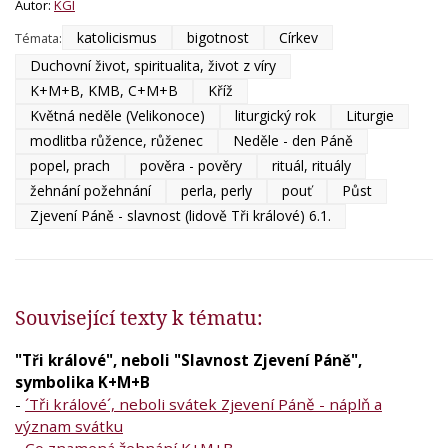
Autor:
KGI
katolicismus
bigotnost
Církev
Témata:
Duchovní život, spiritualita, život z víry
K+M+B, KMB, C+M+B
Kříž
Květná neděle (Velikonoce)
liturgický rok
Liturgie
modlitba růžence, růženec
Neděle - den Páně
popel, prach
pověra - pověry
rituál, rituály
žehnání požehnání
perla, perly
pouť
Půst
Zjevení Páně - slavnost (lidově Tři králové) 6.1.
Související texty k tématu:
"Tři králové", neboli "Slavnost Zjevení Páně",
symbolika K+M+B
-
´Tři králové´, neboli svátek Zjevení Páně - náplň a
význam svátku
-
Co znamená žehnání K+M+B