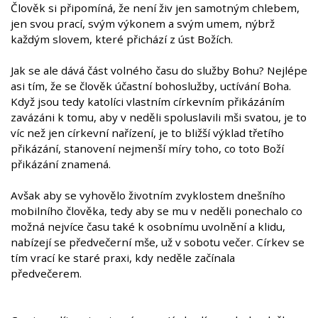
Člověk si připomíná, že není živ jen samotným chlebem,
jen svou prací, svým výkonem a svým umem, nýbrž
každým slovem, které přichází z úst Božích.
Jak se ale dává část volného času do služby Bohu? Nejlépe
asi tím, že se člověk účastní bohoslužby, uctívání Boha.
Když jsou tedy katolíci vlastním církevním přikázáním
zavázáni k tomu, aby v neděli spoluslavili mši svatou, je to
víc než jen církevní nařízení, je to bližší výklad třetího
přikázání, stanovení nejmenší míry toho, co toto Boží
přikázání znamená.
Avšak aby se vyhovělo životním zvyklostem dnešního
mobilního člověka, tedy aby se mu v neděli ponechalo co
možná nejvíce času také k osobnímu uvolnění a klidu,
nabízejí se předvečerní mše, už v sobotu večer. Církev se
tím vrací ke staré praxi, kdy neděle začínala
předvečerem.