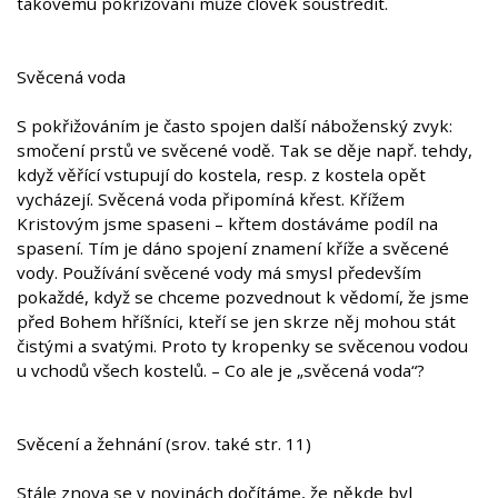
takovému pokřižování může člověk soustředit.
Svěcená voda
S pokřižováním je často spojen další náboženský zvyk:
smočení prstů ve svěcené vodě. Tak se děje např. tehdy,
když věřící vstupují do kostela, resp. z kostela opět
vycházejí. Svěcená voda připomíná křest. Křížem
Kristovým jsme spaseni – křtem dostáváme podíl na
spasení. Tím je dáno spojení znamení kříže a svěcené
vody. Používání svěcené vody má smysl především
pokaždé, když se chceme pozvednout k vědomí, že jsme
před Bohem hříšníci, kteří se jen skrze něj mohou stát
čistými a svatými. Proto ty kropenky se svěcenou vodou
u vchodů všech kostelů. – Co ale je „svěcená voda“?
Svěcení a žehnání (srov. také str. 11)
Stále znova se v novinách dočítáme, že někde byl