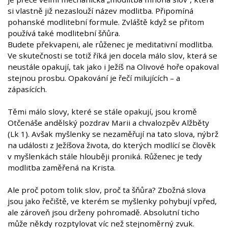
si vlastně již nezaslouží název modlitba. Připomíná
pohanské modlitební formule. Zvláště když se přitom
používá také modlitební šňůra.
Budete překvapeni, ale růženec je meditativní modlitba.
Ve skutečnosti se totiž říká jen docela málo slov, která se
neustále opakují, tak jako i Ježíš na Olivové hoře opakoval
stejnou prosbu. Opakování je řečí milujících – a
zápasících.
Těmi málo slovy, které se stále opakují, jsou kromě
Otčenáše andělský pozdrav Marii a chvalozpěv Alžběty
(Lk 1). Avšak myšlenky se nezaměřují na tato slova, nýbrž
na události z Ježíšova života, do kterých modlící se člověk
v myšlenkách stále hlouběji proniká. Růženec je tedy
modlitba zaměřená na Krista.
Ale proč potom tolik slov, proč ta šňůra? Zbožná slova
jsou jako řečiště, ve kterém se myšlenky pohybují vpřed,
ale zároveň jsou drženy pohromadě. Absolutní ticho
může někdy rozptylovat víc než stejnoměrný zvuk.