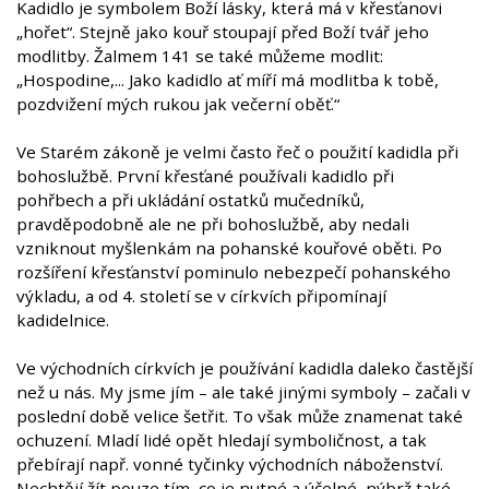
Kadidlo je symbolem Boží lásky, která má v křesťanovi
„hořet“. Stejně jako kouř stoupají před Boží tvář jeho
modlitby. Žalmem 141 se také můžeme modlit:
„Hospodine,... Jako kadidlo ať míří má modlitba k tobě,
pozdvižení mých rukou jak večerní oběť.“
Ve Starém zákoně je velmi často řeč o použití kadidla při
bohoslužbě. První křesťané používali kadidlo při
pohřbech a při ukládání ostatků mučedníků,
pravděpodobně ale ne při bohoslužbě, aby nedali
vzniknout myšlenkám na pohanské kouřové oběti. Po
rozšíření křesťanství pominulo nebezpečí pohanského
výkladu, a od 4. století se v církvích připomínají
kadidelnice.
Ve východních církvích je používání kadidla daleko častější
než u nás. My jsme jím – ale také jinými symboly – začali v
poslední době velice šetřit. To však může znamenat také
ochuzení. Mladí lidé opět hledají symboličnost, a tak
přebírají např. vonné tyčinky východních náboženství.
Nechtějí žít pouze tím, co je nutné a účelné, nýbrž také