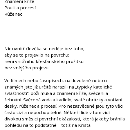
Znamení kříže
Pouti a procesí
Růženec
Nic uvnitř člověka se neděje bez toho,
aby se to projevilo na povrchu;
není vnitřního křesťanského prožitku
bez vnějšího projevu.
Ve filmech nebo časopisech, na dovolené nebo u
známých jste již určitě narazili na „typicky katolické
zvláštnosti“: boží muka a znamení kříže, svěcení a
žehnání. Svěcená voda a kadidlo, svaté obrázky a votivní
desky, růženec a procesí. Pro nezasvěcené jsou tyto věci
často cizí a nepochopitelné. Někteří lidé v tom vidí
divokou směsici povrchní okázalosti, která jakoby bránila
pohledu na to podstatné – totiž na Krista.