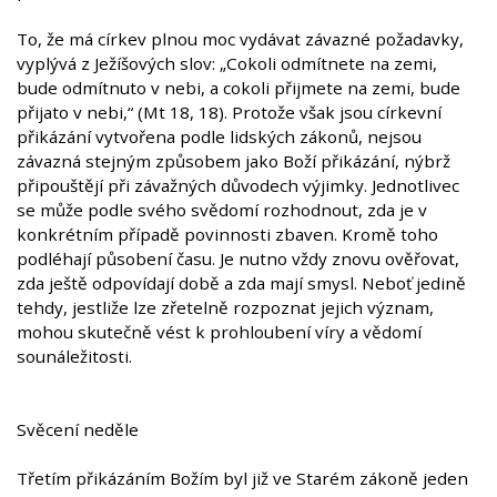
To, že má církev plnou moc vydávat závazné požadavky,
vyplývá z Ježíšových slov: „Cokoli odmítnete na zemi,
bude odmítnuto v nebi, a cokoli přijmete na zemi, bude
přijato v nebi,“ (Mt 18, 18). Protože však jsou církevní
přikázání vytvořena podle lidských zákonů, nejsou
závazná stejným způsobem jako Boží přikázání, nýbrž
připouštějí při závažných důvodech výjimky. Jednotlivec
se může podle svého svědomí rozhodnout, zda je v
konkrétním případě povinnosti zbaven. Kromě toho
podléhají působení času. Je nutno vždy znovu ověřovat,
zda ještě odpovídají době a zda mají smysl. Neboť jedině
tehdy, jestliže lze zřetelně rozpoznat jejich význam,
mohou skutečně vést k prohloubení víry a vědomí
sounáležitosti.
Svěcení neděle
Třetím přikázáním Božím byl již ve Starém zákoně jeden