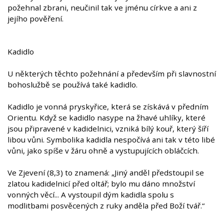
požehnal zbrani, neučinil tak ve jménu církve a ani z
jejího pověření.
Kadidlo
U některých těchto požehnání a především při slavnostní
bohoslužbě se používá také kadidlo.
Kadidlo je vonná pryskyřice, která se získává v předním
Orientu. Když se kadidlo nasype na žhavé uhlíky, které
jsou připravené v kadidelnici, vzniká bílý kouř, který šíří
libou vůni. Symbolika kadidla nespočívá ani tak v této libé
vůni, jako spíše v žáru ohně a vystupujících obláčcích.
Ve Zjevení (8,3) to znamená: „Jiný anděl předstoupil se
zlatou kadidelnicí před oltář; bylo mu dáno množství
vonných věcí... A vystoupil dým kadidla spolu s
modlitbami posvěcených z ruky anděla před Boží tvář.“