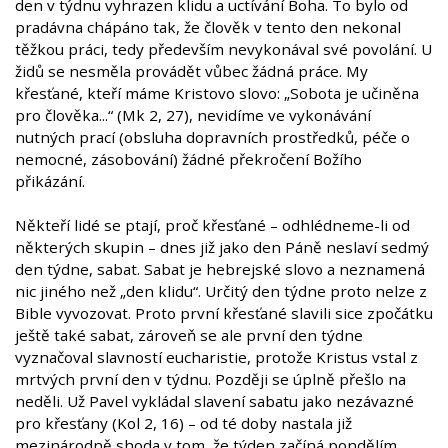
den v týdnu vyhrazen klidu a uctívání Boha. To bylo od
pradávna chápáno tak, že člověk v tento den nekonal
těžkou práci, tedy především nevykonával své povolání. U
židů se nesměla provádět vůbec žádná práce. My
křesťané, kteří máme Kristovo slovo: „Sobota je učiněna
pro člověka...“ (Mk 2, 27), nevidíme ve vykonávání
nutných prací (obsluha dopravních prostředků, péče o
nemocné, zásobování) žádné překročení Božího
přikázání.
Někteří lidé se ptají, proč křesťané – odhlédneme-li od
některých skupin – dnes již jako den Páně neslaví sedmý
den týdne, sabat. Sabat je hebrejské slovo a neznamená
nic jiného než „den klidu“. Určitý den týdne proto nelze z
Bible vyvozovat. Proto první křesťané slavili sice zpočátku
ještě také sabat, zároveň se ale první den týdne
vyznačoval slavností eucharistie, protože Kristus vstal z
mrtvých první den v týdnu. Později se úplně přešlo na
neděli. Už Pavel vykládal slavení sabatu jako nezávazné
pro křesťany (Kol 2, 16) – od té doby nastala již
mezinárodně shoda v tom, že týden začíná pondělím,