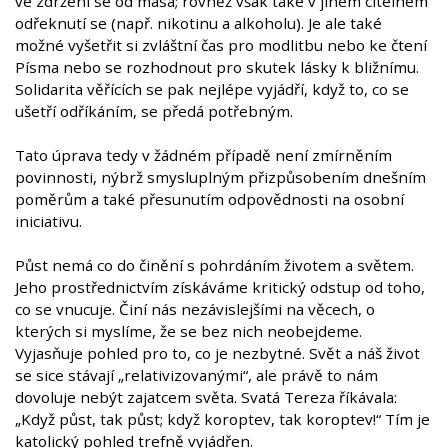
ve zdržení se od masa; rovněž však také v jiném citelném
odřeknutí se (např. nikotinu a alkoholu). Je ale také
možné vyšetřit si zvláštní čas pro modlitbu nebo ke čtení
Písma nebo se rozhodnout pro skutek lásky k bližnímu.
Solidarita věřících se pak nejlépe vyjádří, když to, co se
ušetří odříkáním, se předá potřebným.
Tato úprava tedy v žádném případě není zmírněním
povinnosti, nýbrž smysluplným přizpůsobením dnešním
poměrům a také přesunutím odpovědnosti na osobní
iniciativu.
Půst nemá co do činění s pohrdáním životem a světem.
Jeho prostřednictvím získáváme kritický odstup od toho,
co se vnucuje. Činí nás nezávislejšími na věcech, o
kterých si myslíme, že se bez nich neobejdeme.
Vyjasňuje pohled pro to, co je nezbytné. Svět a náš život
se sice stávají „relativizovanými“, ale právě to nám
dovoluje nebýt zajatcem světa. Svatá Tereza říkávala:
„Když půst, tak půst; když koroptev, tak koroptev!“ Tím je
katolický pohled trefně vyjádřen.