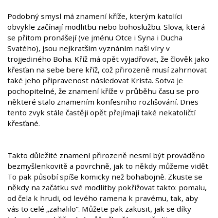
Podobný smysl má znamení kříže, kterým katolíci
obvykle začínají modlitbu nebo bohoslužbu. Slova, která
se přitom pronášejí (ve jménu Otce i Syna i Ducha
Svatého), jsou nejkratším vyznáním naší víry v
trojjediného Boha. Kříž má opět vyjadřovat, že člověk jako
křesťan na sebe bere kříž, což přirozeně musí zahrnovat
také jeho připravenost následovat Krista. Sotva je
pochopitelné, že znamení kříže v průběhu času se pro
některé stalo znamením konfesního rozlišování. Dnes
tento zvyk stále častěji opět přejímají také nekatoličtí
křesťané.
Takto důležité znamení přirozeně nesmí být prováděno
bezmyšlenkovitě a povrchně, jak to někdy můžeme vidět.
To pak působí spíše komicky než bohabojně. Zkuste se
někdy na začátku své modlitby pokřižovat takto: pomalu,
od čela k hrudi, od levého ramena k pravému, tak, aby
vás to celé „zahalilo“. Můžete pak zakusit, jak se díky