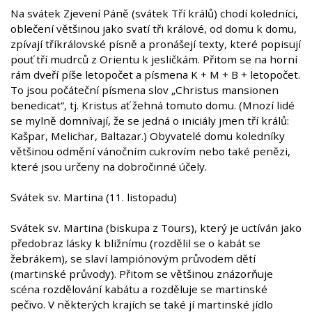
Na svátek Zjevení Páně (svátek Tří králů) chodí koledníci,
oblečení většinou jako svatí tři králové, od domu k domu,
zpívají tříkrálovské písně a pronášejí texty, které popisují
pouť tří mudrců z Orientu k jesličkám. Přitom se na horní
rám dveří píše letopočet a písmena K + M + B + letopočet.
To jsou počáteční písmena slov „Christus mansionen
benedicat“, tj. Kristus ať žehná tomuto domu. (Mnozí lidé
se mylně domnívají, že se jedná o iniciály jmen tří králů:
Kašpar, Melichar, Baltazar.) Obyvatelé domu koledníky
většinou odmění vánočním cukrovím nebo také penězi,
které jsou určeny na dobročinné účely.
Svátek sv. Martina (11. listopadu)
Svátek sv. Martina (biskupa z Tours), který je uctíván jako
předobraz lásky k bližnímu (rozdělil se o kabát se
žebrákem), se slaví lampiónovým průvodem dětí
(martinské průvody). Přitom se většinou znázorňuje
scéna rozdělování kabátu a rozděluje se martinské
pečivo. V některých krajích se také jí martinské jídlo