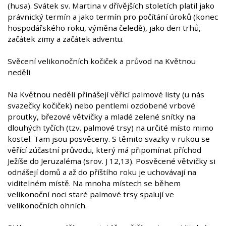
(husa). Svátek sv. Martina v dřívějších stoletích platil jako
právnický termín a jako termín pro počítání úroků (konec
hospodářského roku, výměna čeledě), jako den trhů,
začátek zimy a začátek adventu.
Svěcení velikonočních kočiček a průvod na Květnou
neděli
Na Květnou neděli přinášejí věřící palmové listy (u nás
svazečky kočiček) nebo pentlemi ozdobené vrbové
proutky, březové větvičky a mladé zelené snítky na
dlouhých tyčích (tzv. palmové trsy) na určité místo mimo
kostel. Tam jsou posvěceny. S těmito svazky v rukou se
věřící zúčastní průvodu, který má připomínat příchod
Ježíše do Jeruzaléma (srov. J 12,13). Posvěcené větvičky si
odnášejí domů a až do příštího roku je uchovávají na
viditelném místě. Na mnoha místech se během
velikonoční noci staré palmové trsy spalují ve
velikonočních ohních.