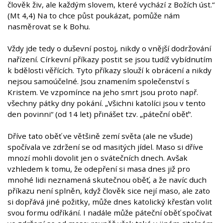
člověk živ, ale každým slovem, které vychází z Božích úst.“
(Mt 4,4) Na to chce půst poukázat, pomůže nám
nasměrovat se k Bohu.
Vždy jde tedy o duševní postoj, nikdy o vnější dodržování
nařízení. Církevní příkazy postit se jsou tudíž vybídnutím
k bdělosti věřících. Tyto příkazy slouží k obrácení a nikdy
nejsou samoúčelné. Jsou znamením společenství s
Kristem. Ve vzpomínce na jeho smrt jsou proto např.
všechny pátky dny pokání. „Všichni katolíci jsou v tento
den povinni“ (od 14 let) přinášet tzv. „páteční oběť“.
Dříve tato oběť ve většině zemí světa (ale ne všude)
spočívala ve zdržení se od masitých jídel. Maso si dříve
mnozí mohli dovolit jen o svátečních dnech. Avšak
vzhledem k tomu, že odepření si masa dnes již pro
mnohé lidi neznamená skutečnou oběť, a že navíc duch
příkazu není splněn, když člověk sice nejí maso, ale zato
si dopřává jiné požitky, může dnes katolický křesťan volit
svou formu odříkání. I nadále může páteční oběť spočívat