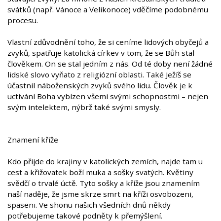
svátků (např. Vánoce a Velikonoce) vděčíme podobnému
procesu.
Vlastní zdůvodnění toho, že si ceníme lidových obyčejů a
zvyků, spatřuje katolická církev v tom, že se Bůh stal
člověkem. On se stal jedním z nás. Od té doby není žádné
lidské slovo vyňato z religiózní oblasti. Také Ježíš se
účastnil náboženských zvyků svého lidu. Člověk je k
uctívání Boha vybízen všemi svými schopnostmi – nejen
svým intelektem, nýbrž také svými smysly.
Znamení kříže
Kdo přijde do krajiny v katolických zemích, najde tam u
cest a křižovatek boží muka a sošky svatých. Květiny
svědčí o trvalé úctě. Tyto sošky a kříže jsou znamením
naší naděje, že jsme skrze smrt na kříži osvobozeni,
spaseni. Ve shonu našich všedních dnů někdy
potřebujeme takové podněty k přemýšlení.