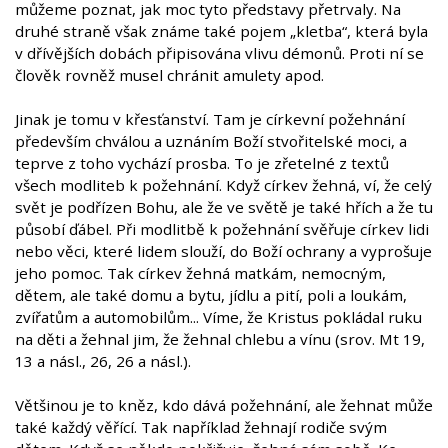
můžeme poznat, jak moc tyto představy přetrvaly. Na
druhé straně však známe také pojem „kletba“, která byla
v dřívějších dobách připisována vlivu démonů. Proti ní se
člověk rovněž musel chránit amulety apod.
Jinak je tomu v křesťanství. Tam je církevní požehnání
především chválou a uznáním Boží stvořitelské moci, a
teprve z toho vychází prosba. To je zřetelné z textů
všech modliteb k požehnání. Když církev žehná, ví, že celý
svět je podřízen Bohu, ale že ve světě je také hřích a že tu
působí ďábel. Při modlitbě k požehnání svěřuje církev lidi
nebo věci, které lidem slouží, do Boží ochrany a vyprošuje
jeho pomoc. Tak církev žehná matkám, nemocným,
dětem, ale také domu a bytu, jídlu a pití, poli a loukám,
zvířatům a automobilům... Víme, že Kristus pokládal ruku
na děti a žehnal jim, že žehnal chlebu a vínu (srov. Mt 19,
13 a násl., 26, 26 a násl.).
Většinou je to kněz, kdo dává požehnání, ale žehnat může
také každý věřící. Tak například žehnají rodiče svým