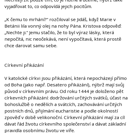
vyjadřovat to, co odpovídá jejich pocitům.
„K čemu to mrhání?“ rozčiloval se Jidáš, když Marie v
Betánii lila vonný olej na nohy Pána. Kristova odpověď:
„Nechte ji.“ Jemu stačilo, že to byl výraz lásky, která
nepočítá, nic neočekává, není vypočítavá, která prostě
chce darovat samu sebe.
Církevní přikázání
V katolické církvi jsou přikázání, která nepocházejí přímo
od Boha (jako např. Desatero přikázání), nýbrž mají svůj
původ v církevním právu. Od roku 1444 je doloženo pět
církevních přikázání: dodržování určitých svátků, účast na
bohoslužbě o nedělích a svátcích, zachovávání určitých
postních dnů, přijímání eucharistie a podle okolností
zpověď v době velikonoční. Církevní přikázání mají za cíl
dávat řád životu církevního společenství a dávat základní
pravidla osobnímu životu ve víře.