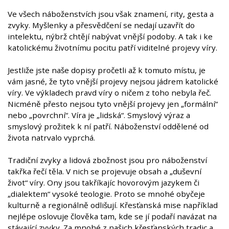
Ve všech náboženstvích jsou však znamení, rity, gesta a
zvyky. Myšlenky a přesvědčení se nedají uzavřít do
intelektu, nýbrž chtějí nabývat vnější podoby. A tak i ke
katolickému životnímu pocitu patří viditelné projevy víry.
Jestliže jste naše dopisy pročetli až k tomuto místu, je
vám jasné, že tyto vnější projevy nejsou jádrem katolické
víry. Ve výkladech pravd víry o ničem z toho nebyla řeč.
Nicméně přesto nejsou tyto vnější projevy jen „formální“
nebo „povrchní“. Víra je „lidská“. Smyslový výraz a
smyslový prožitek k ní patří. Náboženství oddělené od
života natrvalo vyprchá.
Tradiční zvyky a lidová zbožnost jsou pro náboženství
takřka řečí těla. V nich se projevuje obsah a „duševní
život“ víry. Ony jsou takříkajíc hovorovým jazykem či
„dialektem“ vysoké teologie. Proto se mnohé obyčeje
kulturně a regionálně odlišují. Křesťanská mise například
nejlépe oslovuje člověka tam, kde se jí podaří navázat na
stávající zvyky. Za mnohé z našich křesťanských tradic a