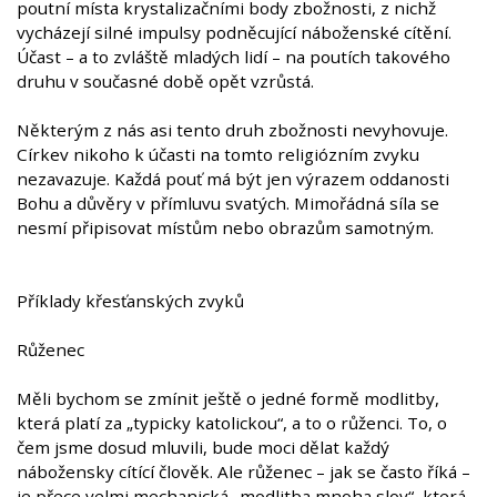
poutní místa krystalizačními body zbožnosti, z nichž
vycházejí silné impulsy podněcující náboženské cítění.
Účast – a to zvláště mladých lidí – na poutích takového
druhu v současné době opět vzrůstá.
Některým z nás asi tento druh zbožnosti nevyhovuje.
Církev nikoho k účasti na tomto religiózním zvyku
nezavazuje. Každá pouť má být jen výrazem oddanosti
Bohu a důvěry v přímluvu svatých. Mimořádná síla se
nesmí připisovat místům nebo obrazům samotným.
Příklady křesťanských zvyků
Růženec
Měli bychom se zmínit ještě o jedné formě modlitby,
která platí za „typicky katolickou“, a to o růženci. To, o
čem jsme dosud mluvili, bude moci dělat každý
nábožensky cítící člověk. Ale růženec – jak se často říká –
je přece velmi mechanická „modlitba mnoha slov“, která