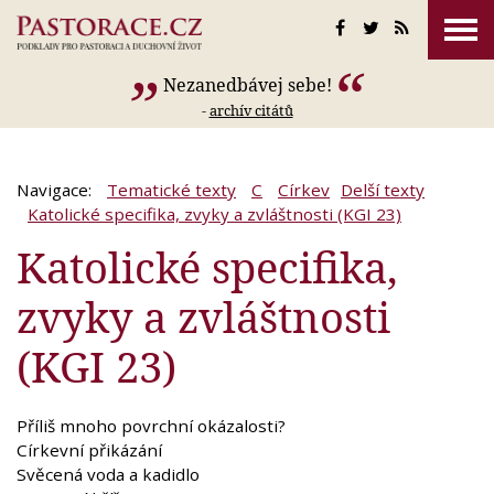
Nezanedbávej sebe!
-
archív citátů
Navigace:
Tematické texty
C
Církev
Delší texty
Katolické specifika, zvyky a zvláštnosti (KGI 23)
Katolické specifika,
zvyky a zvláštnosti
(KGI 23)
Příliš mnoho povrchní okázalosti?
Církevní přikázání
Svěcená voda a kadidlo