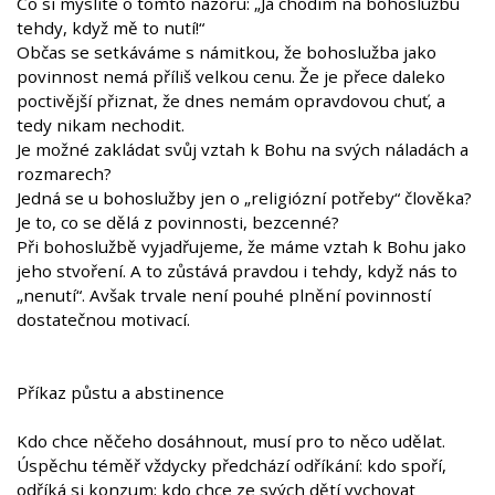
Co si myslíte o tomto názoru: „Já chodím na bohoslužbu
tehdy, když mě to nutí!“
Občas se setkáváme s námitkou, že bohoslužba jako
povinnost nemá příliš velkou cenu. Že je přece daleko
poctivější přiznat, že dnes nemám opravdovou chuť, a
tedy nikam nechodit.
Je možné zakládat svůj vztah k Bohu na svých náladách a
rozmarech?
Jedná se u bohoslužby jen o „religiózní potřeby“ člověka?
Je to, co se dělá z povinnosti, bezcenné?
Při bohoslužbě vyjadřujeme, že máme vztah k Bohu jako
jeho stvoření. A to zůstává pravdou i tehdy, když nás to
„nenutí“. Avšak trvale není pouhé plnění povinností
dostatečnou motivací.
Příkaz půstu a abstinence
Kdo chce něčeho dosáhnout, musí pro to něco udělat.
Úspěchu téměř vždycky předchází odříkání: kdo spoří,
odříká si konzum; kdo chce ze svých dětí vychovat