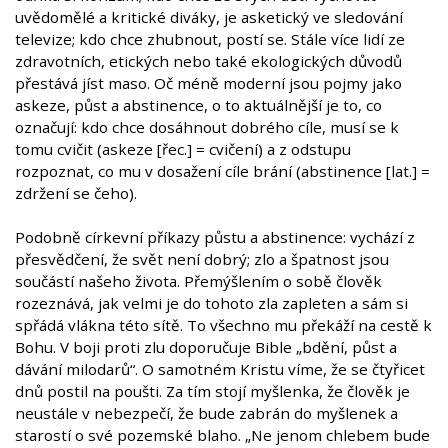
uvědomělé a kritické diváky, je asketický ve sledování
televize; kdo chce zhubnout, postí se. Stále více lidí ze
zdravotních, etických nebo také ekologických důvodů
přestává jíst maso. Oč méně moderní jsou pojmy jako
askeze, půst a abstinence, o to aktuálnější je to, co
označují: kdo chce dosáhnout dobrého cíle, musí se k
tomu cvičit (askeze [řec.] = cvičení) a z odstupu
rozpoznat, co mu v dosažení cíle brání (abstinence [lat.] =
zdržení se čeho).
Podobně církevní příkazy půstu a abstinence: vychází z
přesvědčení, že svět není dobrý; zlo a špatnost jsou
součástí našeho života. Přemýšlením o sobě člověk
rozeznává, jak velmi je do tohoto zla zapleten a sám si
spřádá vlákna této sítě. To všechno mu překáží na cestě k
Bohu. V boji proti zlu doporučuje Bible „bdění, půst a
dávání milodarů“. O samotném Kristu víme, že se čtyřicet
dnů postil na poušti. Za tím stojí myšlenka, že člověk je
neustále v nebezpečí, že bude zabrán do myšlenek a
starostí o své pozemské blaho. „Ne jenom chlebem bude