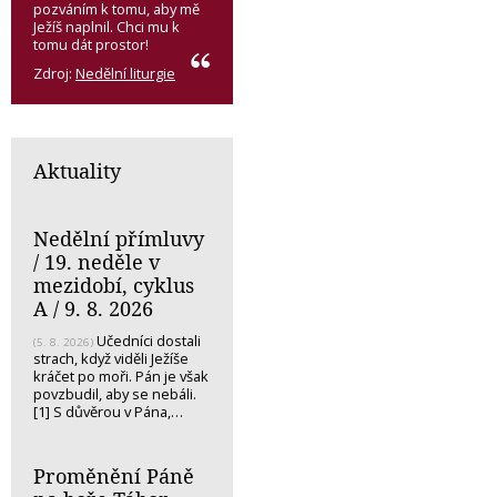
pozváním k tomu, aby mě
Ježíš naplnil. Chci mu k
tomu dát prostor!
Zdroj:
Nedělní liturgie
Aktuality
Nedělní přímluvy
/ 19. neděle v
mezidobí, cyklus
A / 9. 8. 2026
Učedníci dostali
(5. 8. 2026)
strach, když viděli Ježíše
kráčet po moři. Pán je však
povzbudil, aby se nebáli.
[1] S důvěrou v Pána,…
Proměnění Páně