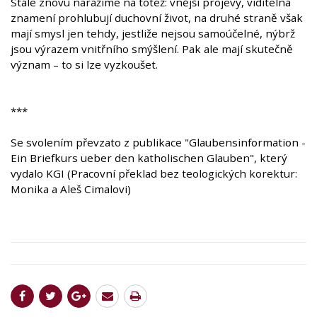
Stále znovu narážíme na totéž: vnější projevy, viditelná
znamení prohlubují duchovní život, na druhé straně však
mají smysl jen tehdy, jestliže nejsou samoúčelné, nýbrž
jsou výrazem vnitřního smýšlení. Pak ale mají skutečně
význam – to si lze vyzkoušet.
***
Se svolením převzato z publikace "Glaubensinformation -
Ein Briefkurs ueber den katholischen Glauben", který
vydalo KGI (Pracovní překlad bez teologických korektur:
Monika a Aleš Cimalovi)