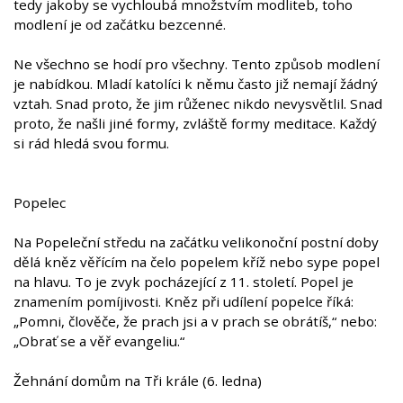
tedy jakoby se vychloubá množstvím modliteb, toho
modlení je od začátku bezcenné.
Ne všechno se hodí pro všechny. Tento způsob modlení
je nabídkou. Mladí katolíci k němu často již nemají žádný
vztah. Snad proto, že jim růženec nikdo nevysvětlil. Snad
proto, že našli jiné formy, zvláště formy meditace. Každý
si rád hledá svou formu.
Popelec
Na Popeleční středu na začátku velikonoční postní doby
dělá kněz věřícím na čelo popelem kříž nebo sype popel
na hlavu. To je zvyk pocházející z 11. století. Popel je
znamením pomíjivosti. Kněz při udílení popelce říká:
„Pomni, člověče, že prach jsi a v prach se obrátíš,“ nebo:
„Obrať se a věř evangeliu.“
Žehnání domům na Tři krále (6. ledna)