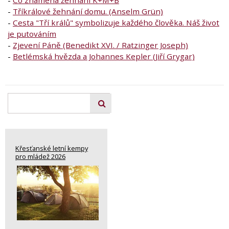
-
Tříkrálové žehnání domu. (Anselm Grün)
-
Cesta "Tří králů" symbolizuje každého člověka. Náš život
je putováním
-
Zjevení Páně (Benedikt XVI. / Ratzinger Joseph)
-
Betlémská hvězda a Johannes Kepler (Jiří Grygar)
Křesťanské letní kempy
pro mládež 2026