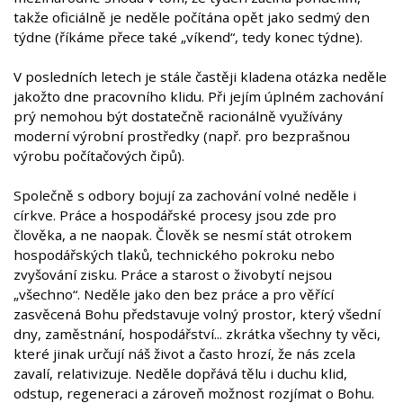
takže oficiálně je neděle počítána opět jako sedmý den
týdne (říkáme přece také „víkend“, tedy konec týdne).
V posledních letech je stále častěji kladena otázka neděle
jakožto dne pracovního klidu. Při jejím úplném zachování
prý nemohou být dostatečně racionálně využívány
moderní výrobní prostředky (např. pro bezprašnou
výrobu počítačových čipů).
Společně s odbory bojují za zachování volné neděle i
církve. Práce a hospodářské procesy jsou zde pro
člověka, a ne naopak. Člověk se nesmí stát otrokem
hospodářských tlaků, technického pokroku nebo
zvyšování zisku. Práce a starost o živobytí nejsou
„všechno“. Neděle jako den bez práce a pro věřící
zasvěcená Bohu představuje volný prostor, který všední
dny, zaměstnání, hospodářství... zkrátka všechny ty věci,
které jinak určují náš život a často hrozí, že nás zcela
zavalí, relativizuje. Neděle dopřává tělu i duchu klid,
odstup, regeneraci a zároveň možnost rozjímat o Bohu.