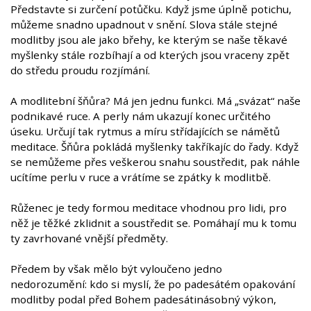
Představte si zurčení potůčku. Když jsme úplně potichu,
můžeme snadno upadnout v snění. Slova stále stejné
modlitby jsou ale jako břehy, ke kterým se naše těkavé
myšlenky stále rozbíhají a od kterých jsou vraceny zpět
do středu proudu rozjímání.
A modlitební šňůra? Má jen jednu funkci. Má „svázat“ naše
podnikavé ruce. A perly nám ukazují konec určitého
úseku. Určují tak rytmus a míru střídajících se námětů
meditace. Šňůra pokládá myšlenky takříkajíc do řady. Když
se nemůžeme přes veškerou snahu soustředit, pak náhle
ucítíme perlu v ruce a vrátíme se zpátky k modlitbě.
Růženec je tedy formou meditace vhodnou pro lidi, pro
něž je těžké zklidnit a soustředit se. Pomáhají mu k tomu
ty zavrhované vnější předměty.
Předem by však mělo být vyloučeno jedno
nedorozumění: kdo si myslí, že po padesátém opakování
modlitby podal před Bohem padesátinásobný výkon,