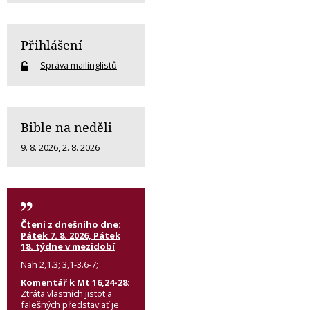
Přihlášení
Správa mailinglistů
Bible na neděli
9. 8. 2026
,
2. 8. 2026
Čtení z dnešního dne:
Pátek 7. 8. 2026, Pátek
18. týdne v mezidobí
Nah 2,1.3; 3,1-3.6-7;
Komentář k Mt 16,24-28:
Ztráta vlastních jistot a
falešných představ ať je