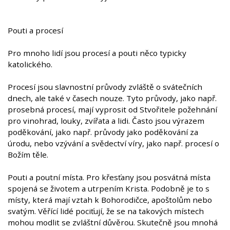
Pouti a procesí
Pro mnoho lidí jsou procesí a pouti něco typicky
katolického.
Procesí jsou slavnostní průvody zvláště o svátečních
dnech, ale také v časech nouze. Tyto průvody, jako např.
prosebná procesí, mají vyprosit od Stvořitele požehnání
pro vinohrad, louky, zvířata a lidi. Často jsou výrazem
poděkování, jako např. průvody jako poděkování za
úrodu, nebo vzývání a svědectví víry, jako např. procesí o
Božím těle.
Pouti a poutní místa. Pro křesťany jsou posvátná místa
spojená se životem a utrpením Krista. Podobně je to s
místy, která mají vztah k Bohorodičce, apoštolům nebo
svatým. Věřící lidé pociťují, že se na takových místech
mohou modlit se zvláštní důvěrou. Skutečně jsou mnohá