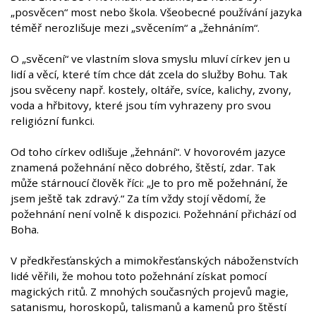
„posvěcen“ most nebo škola. Všeobecné používání jazyka
téměř nerozlišuje mezi „svěcením“ a „žehnáním“.
O „svěcení“ ve vlastním slova smyslu mluví církev jen u
lidí a věcí, které tím chce dát zcela do služby Bohu. Tak
jsou svěceny např. kostely, oltáře, svíce, kalichy, zvony,
voda a hřbitovy, které jsou tím vyhrazeny pro svou
religiózní funkci.
Od toho církev odlišuje „žehnání“. V hovorovém jazyce
znamená požehnání něco dobrého, štěstí, zdar. Tak
může stárnoucí člověk říci: „Je to pro mě požehnání, že
jsem ještě tak zdravý.“ Za tím vždy stojí vědomí, že
požehnání není volně k dispozici. Požehnání přichází od
Boha.
V předkřesťanských a mimokřesťanských náboženstvích
lidé věřili, že mohou toto požehnání získat pomocí
magických ritů. Z mnohých současných projevů magie,
satanismu, horoskopů, talismanů a kamenů pro štěstí