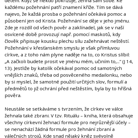
dětem. Když se někdo pokřižuje, žehná sám sobě. Ke
každému požehnání patří znamení kříže. Tím se dává
najevo, že každá prosba o požehnání očekává pomoc a
působení jen od Krista. Požehnání se děje v jeho jménu.
Zde je rozdíl od všech pověr a zaklínadel, jak se v naší
osvícené době provozují např. pomocí maskotů, kdy
člověk připisuje kousku plechu sílu zažehnávat neštěstí.
Požehnání v křesťanském smyslu je však přímluvou
církve, a z toho nám plyne naděje na to, co Kristus slíbil:
„A začkoli budete prosit ve jménu mém, učiním to,...“ (J 14,
13). Jestliže by katolík očekával pomoc od samotných
vnějších znaků, třeba od posvěceného medailonku, nebo
by si myslel, že samotné použití určitých slov, formulí a
předmětů to již ochrání před neštěstím, byla by to hříšná
pověra.
Neustále se setkáváme s tvrzením, že církev ve válce
žehnala také zbrani. V tzv. Rituálu – kniha, která obsahuje
všechny církevní žehnací formule pro nejrůznější účely –
se nenachází žádná formule pro žehnání zbraní a
válečných strojů. Kde snad nějaký kněz svévolně