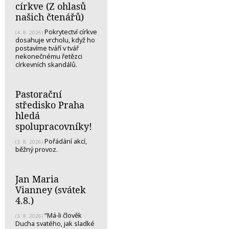
církve (Z ohlasů
našich čtenářů)
Pokrytectví církve
(4. 8. 2026)
dosahuje vrcholu, když ho
postavíme tváří v tvář
nekonečnému řetězci
církevních skandálů.
Pastorační
středisko Praha
hledá
spolupracovníky!
Pořádání akcí,
(3. 8. 2026)
běžný provoz.
Jan Maria
Vianney (svátek
4.8.)
“Má-li člověk
(3. 8. 2026)
Ducha svatého, jak sladké