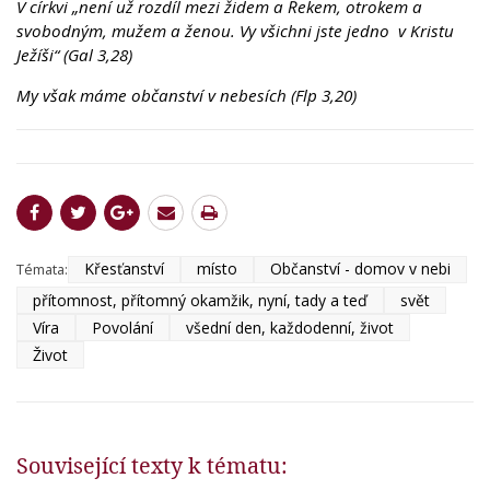
V církvi „není už rozdíl mezi židem a Řekem, otrokem a
svobodným, mužem a ženou. Vy všichni jste jedno v Kristu
Ježíši“ (Gal 3,28)
My však máme občanství v nebesích (Flp 3,20)
Křesťanství
místo
Občanství - domov v nebi
Témata:
přítomnost, přítomný okamžik, nyní, tady a teď
svět
Víra
Povolání
všední den, každodenní, život
Život
Související texty k tématu: