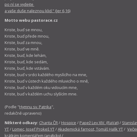
po ní se vydejte
a vaše duše naleznou klid.“ (Jer 6,16)
Motto webu pastorace.cz
Kriste, buď se mnou,
Kriste, buď přede mnou,
Kriste, buď za mnou,
Kriste, buď ve mně.
Kriste, buď, kde lehám,
Kriste, buď, kde sedám,
Kriste, buď, kde vstávám.
Kriste, buď v srdci každého myslícího na mne,
Kriste, buď v ústech každého mluvicího o mně,
Kriste, buď v každém oku vidoucím mne,
Kriste, buď v každém uchu slyšícím mne.
(Podle "
Hymnu sv. Patrika
",
redakčně upraveno)
Některé odkazy:
Charita ČR
/
Hospice
/
Papež Lev XIV. (RaVat)
/
Stanisla
YT
/
Lomec, Josef Prokeš YT
/
Akademická farnost, Tomáš Halík YT
/
Večer
krátkým komentářem (anglicky)
/