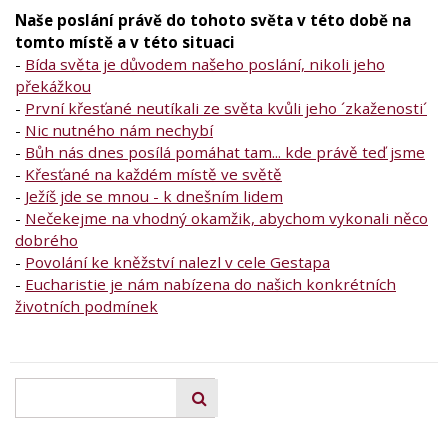
Naše poslání právě do tohoto světa v této době na
tomto místě a v této situaci
-
Bída světa je důvodem našeho poslání, nikoli jeho
překážkou
-
První křesťané neutíkali ze světa kvůli jeho ´zkaženosti´
-
Nic nutného nám nechybí
-
Bůh nás dnes posílá pomáhat tam... kde právě teď jsme
-
Křesťané na každém místě ve světě
-
Ježíš jde se mnou - k dnešním lidem
-
Nečekejme na vhodný okamžik, abychom vykonali něco
dobrého
-
Povolání ke kněžství nalezl v cele Gestapa
-
Eucharistie je nám nabízena do našich konkrétních
životních podmínek