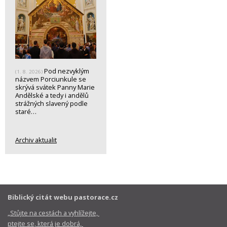
Pod nezvyklým
(1. 8. 2026)
názvem Porciunkule se
skrývá svátek Panny Marie
Andělské a tedy i andělů
strážných slavený podle
staré…
Archiv aktualit
Biblický citát webu pastorace.cz
„Stůjte na cestách a vyhlížejte,
ptejte se, která je dobrá,