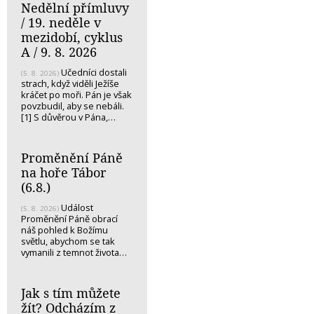
Nedělní přímluvy
/ 19. neděle v
mezidobí, cyklus
A / 9. 8. 2026
Učedníci dostali
(5. 8. 2026)
strach, když viděli Ježíše
kráčet po moři. Pán je však
povzbudil, aby se nebáli.
[1] S důvěrou v Pána,…
Proměnění Páně
na hoře Tábor
(6.8.)
Událost
(5. 8. 2026)
Proměnění Páně obrací
náš pohled k Božímu
světlu, abychom se tak
vymanili z temnot života…
Jak s tím můžete
žít? Odcházím z