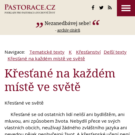
Nezanedbávej sebe!
-
archív citátů
Navigace:
Tematické texty
K
Křesťanství
Delší texty
Křesťané na každém místě ve světě
Křesťané na každém
místě ve světě
Křesťané ve světě
Křesťané se od ostatních lidí neliší ani bydlištěm, ani
mluvou, ani způsobem života. Nebydlí přece ve svých
vlastních obcích, neužívají žádného zvláštního jazyka ani
nevedou nějak neobyčejný život. A křesťanské učení není