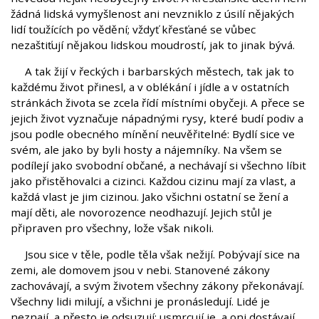
žádná lidská vymyšlenost ani nevzniklo z úsilí nějakých
lidí toužících po vědění; vždyť křesťané se vůbec
nezaštiťují nějakou lidskou moudrostí, jak to jinak bývá.
A tak žijí v řeckých i barbarských městech, tak jak to
každému život přinesl, a v oblékání i jídle a v ostatních
stránkách života se zcela řídí místními obyčeji. A přece se
jejich život vyznačuje nápadnými rysy, které budí podiv a
jsou podle obecného mínění neuvěřitelné: Bydlí sice ve
svém, ale jako by byli hosty a nájemníky. Na všem se
podílejí jako svobodní občané, a nechávají si všechno líbit
jako přistěhovalci a cizinci. Každou cizinu mají za vlast, a
každá vlast je jim cizinou. Jako všichni ostatní se žení a
mají děti, ale novorozence neodhazují. Jejich stůl je
připraven pro všechny, lože však nikoli.
Jsou sice v těle, podle těla však nežijí. Pobývají sice na
zemi, ale domovem jsou v nebi. Stanovené zákony
zachovávají, a svým životem všechny zákony překonávají.
Všechny lidi milují, a všichni je pronásledují. Lidé je
neznají, a přesto je odsuzují; usmrcují je, a oni dostávají