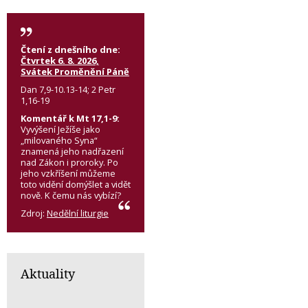
Čtení z dnešního dne:
Čtvrtek 6. 8. 2026,
Svátek Proměnění Páně
Dan 7,9-10.13-14; 2 Petr
1,16-19
Komentář k Mt 17,1-9:
Vyvýšení Ježíše jako
„milovaného Syna“
znamená jeho nadřazení
nad Zákon i proroky. Po
jeho vzkříšení můžeme
toto vidění domýšlet a vidět
nově. K čemu nás vybízí?
Zdroj:
Nedělní liturgie
Aktuality