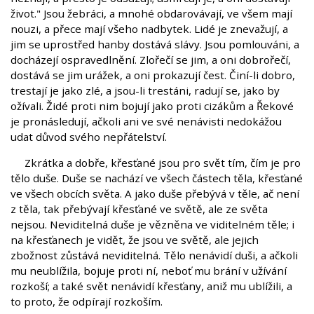
život." Jsou žebráci, a mnohé obdarovávají, ve všem mají
nouzi, a přece mají všeho nadbytek. Lidé je znevažují, a
jim se uprostřed hanby dostává slávy. Jsou pomlouváni, a
docházejí ospravedlnění. Zlořečí se jim, a oni dobrořečí,
dostává se jim urážek, a oni prokazují čest. Činí-li dobro,
trestají je jako zlé, a jsou-li trestáni, radují se, jako by
ožívali. Židé proti nim bojují jako proti cizákům a Řekové
je pronásledují, ačkoli ani ve své nenávisti nedokážou
udat důvod svého nepřátelství.
Zkrátka a dobře, křesťané jsou pro svět tím, čím je pro
tělo duše. Duše se nachází ve všech částech těla, křesťané
ve všech obcích světa. A jako duše přebývá v těle, ač není
z těla, tak přebývají křesťané ve světě, ale ze světa
nejsou. Neviditelná duše je vězněna ve viditelném těle; i
na křesťanech je vidět, že jsou ve světě, ale jejich
zbožnost zůstává neviditelná. Tělo nenávidí duši, a ačkoli
mu neublížila, bojuje proti ní, neboť mu brání v užívání
rozkoší; a také svět nenávidí křesťany, aniž mu ublížili, a
to proto, že odpírají rozkoším.