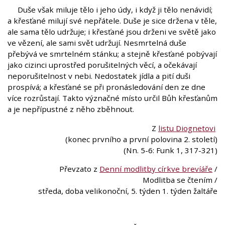
Duše však miluje tělo i jeho údy, i když ji tělo nenávidí;
a křesťané milují své nepřátele. Duše je sice držena v těle,
ale sama tělo udržuje; i křesťané jsou drženi ve světě jako
ve vězení, ale sami svět udržují. Nesmrtelná duše
přebývá ve smrtelném stánku; a stejně křesťané pobývají
jako cizinci uprostřed porušitelných věcí, a očekávají
neporušitelnost v nebi. Nedostatek jídla a pití duši
prospívá; a křesťané se při pronásledování den ze dne
více rozrůstají. Takto význačné místo určil Bůh křesťanům
a je nepřípustné z něho zběhnout.
Z
listu Diognetovi
(konec prvního a první polovina 2. století)
(Nn. 5-6: Funk 1, 317-321)
Převzato z
Denní modlitby církve brevíáře
/
Modlitba se čtením /
středa, doba velikonoční, 5. týden 1. týden žaltáře