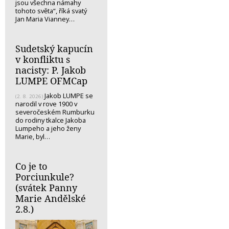
jsou všechna námahy
tohoto světa“, říká svatý
Jan Maria Vianney…
Sudetský kapucín
v konfliktu s
nacisty: P. Jakob
LUMPE OFMCap
Jakob LUMPE se
(2. 8. 2026)
narodil v rove 1900 v
severočeském Rumburku
do rodiny tkalce Jakoba
Lumpeho a jeho ženy
Marie, byl…
Co je to
Porciunkule?
(svátek Panny
Marie Andělské
2.8.)