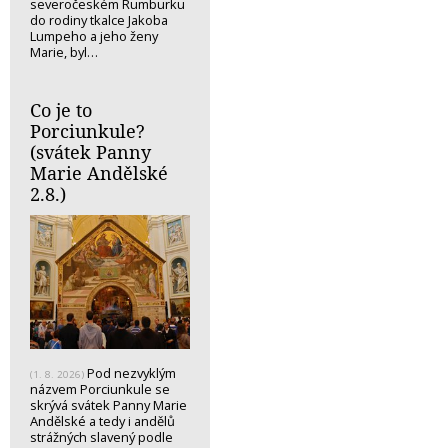
severočeském Rumburku
do rodiny tkalce Jakoba
Lumpeho a jeho ženy
Marie, byl…
Co je to
Porciunkule?
(svátek Panny
Marie Andělské
2.8.)
Pod nezvyklým
(1. 8. 2026)
názvem Porciunkule se
skrývá svátek Panny Marie
Andělské a tedy i andělů
strážných slavený podle