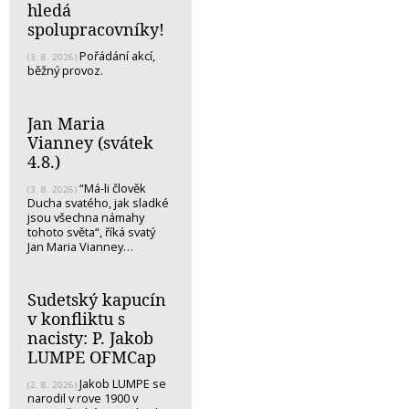
hledá
spolupracovníky!
Pořádání akcí,
(3. 8. 2026)
běžný provoz.
Jan Maria
Vianney (svátek
4.8.)
“Má-li člověk
(3. 8. 2026)
Ducha svatého, jak sladké
jsou všechna námahy
tohoto světa“, říká svatý
Jan Maria Vianney…
Sudetský kapucín
v konfliktu s
nacisty: P. Jakob
LUMPE OFMCap
Jakob LUMPE se
(2. 8. 2026)
narodil v rove 1900 v