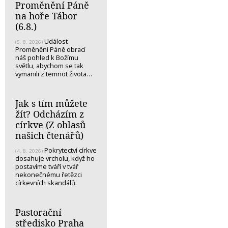
Proměnění Páně
na hoře Tábor
(6.8.)
Událost
(5. 8. 2026)
Proměnění Páně obrací
náš pohled k Božímu
světlu, abychom se tak
vymanili z temnot života…
Jak s tím můžete
žít? Odcházím z
církve (Z ohlasů
našich čtenářů)
Pokrytectví církve
(4. 8. 2026)
dosahuje vrcholu, když ho
postavíme tváří v tvář
nekonečnému řetězci
církevních skandálů.
Pastorační
středisko Praha