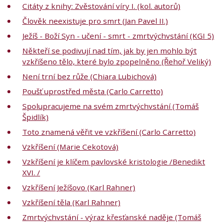
Citáty z knihy: Zvěstování víry I. (kol. autorů)
Člověk neexistuje pro smrt (Jan Pavel II.)
Ježíš - Boží Syn - učení - smrt - zmrtvýchvstání (KGI 5)
Někteří se podivují nad tím, jak by jen mohlo být
vzkříšeno tělo, které bylo zpopelněno (Řehoř Veliký)
Není trní bez růže (Chiara Lubichová)
Poušť uprostřed města (Carlo Carretto)
Spolupracujeme na svém zmrtvýchvstání (Tomáš
Špidlík)
Toto znamená věřit ve vzkříšení (Carlo Carretto)
Vzkříšení (Marie Cekotová)
Vzkříšení je klíčem pavlovské kristologie /Benedikt
XVI. /
Vzkříšení Ježíšovo (Karl Rahner)
Vzkříšení těla (Karl Rahner)
Zmrtvýchvstání - výraz křesťanské naděje (Tomáš