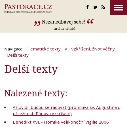
Nezanedbávej sebe!
-
archív citátů
Navigace:
Tematické texty
V
Vzkříšení, život věčný
Delší texty
Delší texty
Nalezené texty:
Až uvidí, budou se radovat (promluva sv. Augustina u
příležitosti Pánova vzkříšení)
Benedikt XVI. - Homilie velikonoční vigilie 2006