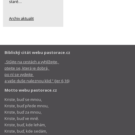
staré…
Archiv aktualit
Biblický citát webu pastorace.cz
„Stůjte na cestách a vyhlížejte,
ptejte se, která je dobrá,
po ní se vydejte
a vaše duše naleznou klid.“ (Jer 6,16)
Motto webu pastorace.cz
Kriste, buď se mnou,
Kriste, buď přede mnou,
Kriste, buď za mnou,
Kriste, buď ve mně.
Kriste, buď, kde lehám,
Kriste, buď, kde sedám,