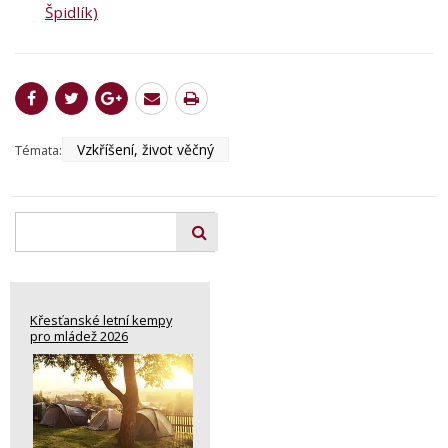
Špidlík)
Vzkříšení, život věčný
Témata:
Křesťanské letní kempy
pro mládež 2026