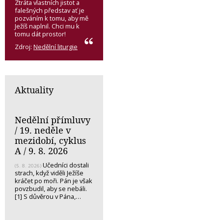
Ztráta vlastních jistot a
falešných představ ať je
pozváním k tomu, aby mě
Ježíš naplnil. Chci mu k
tomu dát prostor!
Zdroj:
Nedělní liturgie
Aktuality
Nedělní přímluvy
/ 19. neděle v
mezidobí, cyklus
A / 9. 8. 2026
Učedníci dostali
(5. 8. 2026)
strach, když viděli Ježíše
kráčet po moři. Pán je však
povzbudil, aby se nebáli.
[1] S důvěrou v Pána,…